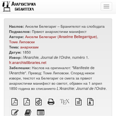
Toggl
navig
Наслов:
Анселм Белегариг – Бранителот на слободата
Поднаслов:
Првиот анархистички манифест
Автори:
Анселм Белегариг (Anselme Bellegarrigue)
,
Томе Липовски
Тема:
анархизам
Датум:
1850
Извор:
l’Anarchie, Journal de l’Ordre
, numéro 1.
fr.anarchistlibraries.net
Забелешки:
Наслов на оригиналот: "Manifeste de
l’Anarchie". Превод: Томе Липовски. Според некои
извори, текстот на Белегариг се смета за првиот
анархистички манифест во светот, објавен на 1 април
1850 година во списанието
L'Anarchie: Journal de l'Ordre
.
обичен
А4
EPUB
Целосен
XeLaTeX
изворот
Изворни
PDF
PDF
(за
HTML
извор
во
датотеки
за
мобилни
(за
обичен
со
Уреди
Додади
Избери
печатење
уреди)
печатење)
текст
прилози
го
го
поединечни