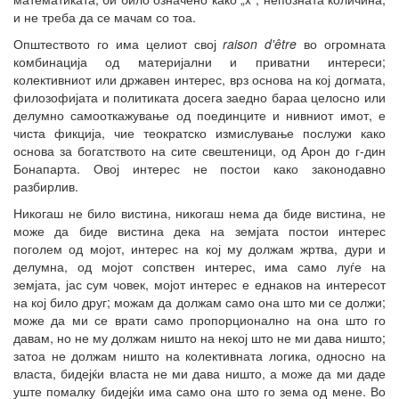
и не треба да се мачам со тоа.
Општеството го има целиот свој
raison d'être
во огромната
комбинација од материјални и приватни интереси;
колективниот или државен интерес, врз основа на кој догмата,
филозофијата и политиката досега заедно бараа целосно или
делумно самооткажување од поединците и нивниот имот, е
чиста фикција, чие теократско измислување послужи како
основа за богатството на сите свештеници, од Арон до г-дин
Бонапарта. Овој интерес не постои како законодавно
разбирлив.
Никогаш не било вистина, никогаш нема да биде вистина, не
може да биде вистина дека на земјата постои интерес
поголем од мојот, интерес на кој му должам жртва, дури и
делумна, од мојот сопствен интерес, има само луѓе на
земјата, јас сум човек, мојот интерес е еднаков на интересот
на кој било друг; можам да должам само она што ми се должи;
може да ми се врати само пропорционално на она што го
давам, но не му должам ништо на некој што не ми дава ништо;
затоа не должам ништо на колективната логика, односно на
власта, бидејќи власта не ми дава ништо, а може да ми даде
уште помалку бидејќи има само она што го зема од мене. Во