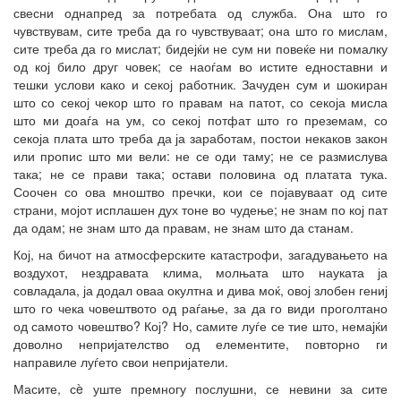
свесни однапред за потребата од служба. Она што го
чувствувам, сите треба да го чувствуваат; она што го мислам,
сите треба да го мислат; бидејќи не сум ни повеќе ни помалку
од кој било друг човек; се наоѓам во истите едноставни и
тешки услови како и секој работник. Зачуден сум и шокиран
што со секој чекор што го правам на патот, со секоја мисла
што ми доаѓа на ум, со секој потфат што го преземам, со
секоја плата што треба да ја заработам, постои некаков закон
или пропис што ми вели: не се оди таму; не се размислува
така; не се прави така; остави половина од платата тука.
Соочен со ова мноштво пречки, кои се појавуваат од сите
страни, мојот исплашен дух тоне во чудење; не знам по кој пат
да одам; не знам што да правам, не знам што да станам.
Кој, на бичот на атмосферските катастрофи, загадувањето на
воздухот, нездравата клима, молњата што науката ја
совладала, ја додал оваа окултна и дива моќ, овој злобен гениј
што го чека човештвото од раѓање, за да го види проголтано
од самото човештво? Кој? Но, самите луѓе се тие што, немајќи
доволно непријателство од елементите, повторно ги
направиле луѓето свои непријатели.
Масите, сè уште премногу послушни, се невини за сите