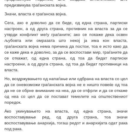
предизвикува граѓанската војна.
Значи, власта е граѓанска војна.
Сега, ако е доволно да се биде, од една страна, партиски
настроен, а од друга страна, противник на власта за да се
утврди конфликт меѓу граѓаните; ако се покаже дека освен
љубовта или омразата што некој ја има кон власта,
граѓанската војна нема причина да постои, тоа е исто како да
се каже дека е доволно, за да се воспостави мир, граѓаните да
се откажат, од една страна, од тоа да бидат партиски
настроени, а од друга страна, од тоа да бидат противници на
власта.
Но, воздржувањето од напаѓање или одбрана на власта со цел
да се оневозможи граѓанската војна не е ништо повеќе од тоа
да не се обрне внимание на неа, да се отфрли и да се откаже
од неа со цел да се постават темелите на општествениот
поредок.
Ако укинувањето на власта, од една страна, значи
воспоставување ред, од друга страна, тоа значи
воспоставување анархија, тогаш редот и анархијата одат рака
под рака.