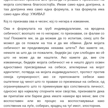
мојата сопствена благосостојба. Имам само една доктрина, а
таа доктрина има само една формула, а таа формула има
само еден збор: УЖИВАЈ!
Кој го признава ова е чесен; кој го негира е измамник.
Ова е формулата на груб индивидуализам, на вродена
себичност; воопшто не го негирам; го признавам, се фалам со
тоа! Покажете ми, за да можам да го испитам, секој што би
можел да се пожали на тоа и да ме обвини. Дали мојата
себичност ви предизвикува некаква штета? Ако кажете не,
немате за што да се пожалите, бидејќи јас сум слободен во сè
што не може да ви наштети. Ако кажете да, вие сте
измамници, бидејќи мојата себичност не е ништо друго освен
едноставно присвојување на себеси, апелирање на мојот
идентитет, потврда на мојата индивидуалност, протест против
секоја супериорност; ако се препознаете себеси како
оштетени од чинот што го правам со преземање на себеси, од
ограничувањето што го применувам врз сопствената личност,
односно врз најмалку спорните мои својства, признавате дека
ви припаѓам или барем дека имате намери врз мене; вие сте
воспоставен или во процес на воспоставување како
сопственик на луѓе, собирач, крадец на туѓ имот, злосторник.