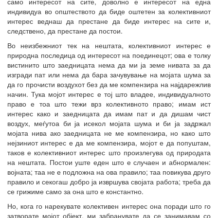
само интересот на сите, доволно е интересот на една
индивидуа во општеството да биде оштетен за колективниот
интерес веднаш да престане да биде интерес на сите и,
следствено, да престане да постои.
Во неизбежниот тек на нештата, колективниот интерес е
природна последица од интересот на поединецот; ова е толку
вистинито што заедницата нема да ми ја земе нивата за да
изгради пат или нема да бара зачувување на мојата шума за
да го прочисти воздухот без да ме компензира на најдарежлив
начин. Тука мојот интерес е тој што владее, индивидуалното
право е тоа што тежи врз колективното право; имам ист
интерес како и заедницата да имам пат и да дишам чист
воздух, меѓутоа би ја исекол мојата шума и би ја задржал
мојата нива ако заедницата не ме компензира, но како што
нејзиниот интерес е да ме компензира, мојот е да попуштам,
таков е колективниот интерес што произлегува од природата
на нештата. Постои уште еден што е случаен и абнормален:
војната; таа не е подложна на ова правило; таа повикува друго
правило и секогаш добро ја извршува својата работа; треба да
се грижиме само за она што е константно.
Но, кога го нарекувате колективен интерес она поради што го
затворате мојот објект, ми забранувате да се занимавам со