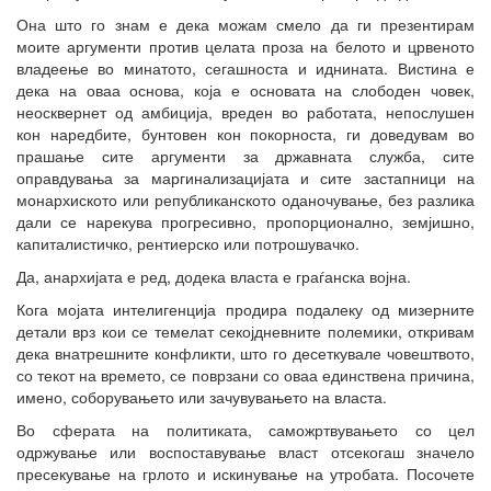
Она што го знам е дека можам смело да ги презентирам
моите аргументи против целата проза на белото и црвеното
владеење во минатото, сегашноста и иднината. Вистина е
дека на оваа основа, која е основата на слободен човек,
неосквернет од амбиција, вреден во работата, непослушен
кон наредбите, бунтовен кон покорноста, ги доведувам во
прашање сите аргументи за државната служба, сите
оправдувања за маргинализацијата и сите застапници на
монархиското или републиканското оданочување, без разлика
дали се нарекува прогресивно, пропорционално, земјишно,
капиталистичко, рентиерско или потрошувачко.
Да, анархијата е ред, додека власта е граѓанска војна.
Кога мојата интелигенција продира подалеку од мизерните
детали врз кои се темелат секојдневните полемики, откривам
дека внатрешните конфликти, што го десеткувале човештвото,
со текот на времето, се поврзани со оваа единствена причина,
имено, соборувањето или зачувувањето на власта.
Во сферата на политиката, саможртвувањето со цел
одржување или воспоставување власт отсекогаш значело
пресекување на грлото и искинување на утробата. Посочете