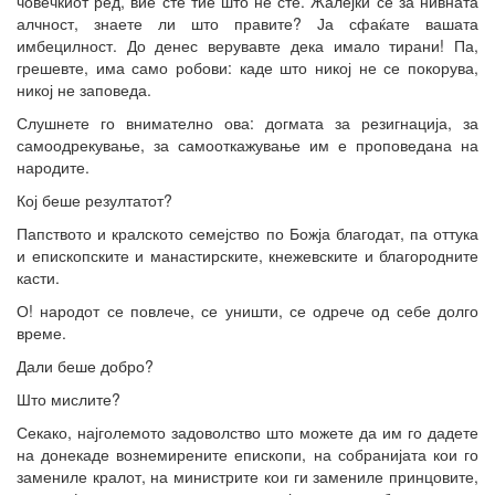
човечкиот ред, вие сте тие што не сте. Жалејќи се за нивната
алчност, знаете ли што правите? Ја сфаќате вашата
имбецилност. До денес верувавте дека имало тирани! Па,
грешевте, има само робови: каде што никој не се покорува,
никој не заповеда.
Слушнете го внимателно ова: догмата за резигнација, за
самоодрекување, за самооткажување им е проповедана на
народите.
Кој беше резултатот?
Папството и кралското семејство по Божја благодат, па оттука
и епископските и манастирските, кнежевските и благородните
касти.
О! народот се повлече, се уништи, се одрече од себе долго
време.
Дали беше добро?
Што мислите?
Секако, најголемото задоволство што можете да им го дадете
на донекаде вознемирените епископи, на собранијата кои го
замениле кралот, на министрите кои ги замениле принцовите,