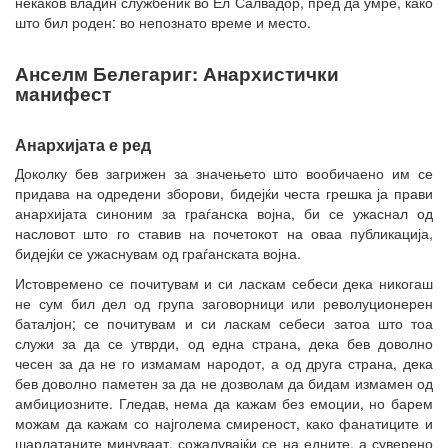
некаков владин службеник во Ел Салвадор, пред да умре, како
што бил роден: во непознато време и место.
Анселм Белегариг: Анархистички
манифест
Анархијата е ред
Доколку бев загрижен за значењето што вообичаено им се
придава на одредени зборови, бидејќи честа грешка ја прави
анархијата синоним за граѓанска војна, би се ужаснал од
насловот што го ставив на почетокот на оваа публикација,
бидејќи се ужаснувам од граѓанската војна.
Истовремено се почитувам и си ласкам себеси дека никогаш
не сум бил дел од група заговорници или револуционерен
баталјон; се почитувам и си ласкам себеси затоа што тоа
служи за да се утврди, од една страна, дека бев доволно
чесен за да не го измамам народот, а од друга страна, дека
бев доволно паметен за да не дозволам да бидам измамен од
амбициозните. Гледав, нема да кажам без емоции, но барем
можам да кажам со најголема смиреност, како фанатиците и
шарлатаните минуваат, сожалувајќи се на едните, а суверено