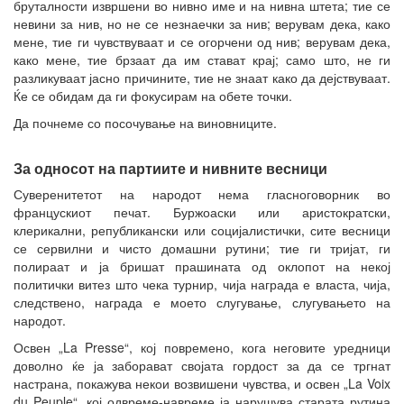
бруталности извршени во нивно име и на нивна штета; тие се
невини за нив, но не се незнаечки за нив; верувам дека, како
мене, тие ги чувствуваат и се огорчени од нив; верувам дека,
како мене, тие брзаат да им стават крај; само што, не ги
разликуваат јасно причините, тие не знаат како да дејствуваат.
Ќе се обидам да ги фокусирам на обете точки.
Да почнеме со посочување на виновниците.
За односот на партиите и нивните весници
Суверенитетот на народот нема гласноговорник во
францускиот печат. Буржоаски или аристократски,
клерикални, републикански или социјалистички, сите весници
се сервилни и чисто домашни рутини; тие ги тријат, ги
полираат и ја бришат прашината од оклопот на некој
политички витез што чека турнир, чија награда е власта, чија,
следствено, награда е моето слугување, слугувањето на
народот.
Освен „La Presse“, кој повремено, кога неговите уредници
доволно ќе ја заборават својата гордост за да се тргнат
настрана, покажува некои возвишени чувства, и освен „La Voix
du Peuple“, кој одвреме-навреме ја нарушува старата рутина