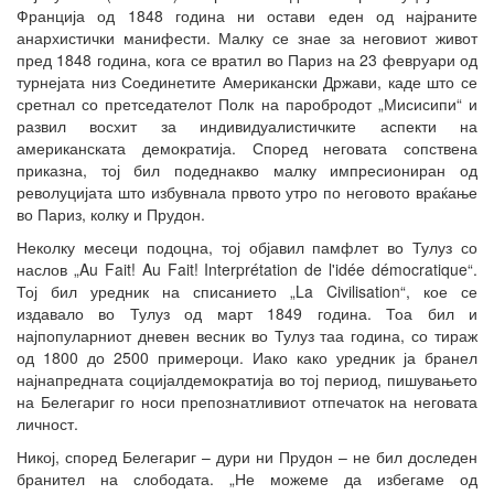
Франција од 1848 година ни остави еден од најраните
анархистички манифести. Малку се знае за неговиот живот
пред 1848 година, кога се вратил во Париз на 23 февруари од
турнејата низ Соединетите Американски Држави, каде што се
сретнал со претседателот Полк на паробродот „Мисисипи“ и
развил восхит за индивидуалистичките аспекти на
американската демократија. Според неговата сопствена
приказна, тој бил подеднакво малку импресиониран од
револуцијата што избувнала првото утро по неговото враќање
во Париз, колку и Прудон.
Неколку месеци подоцна, тој објавил памфлет во Тулуз со
наслов „Au Fait! Au Fait! Interprétation de l'idée démocratique“.
Тој бил уредник на списанието „La Civilisation“, кое се
издавало во Тулуз од март 1849 година. Тоа бил и
најпопуларниот дневен весник во Тулуз таа година, со тираж
од 1800 до 2500 примероци. Иако како уредник ја бранел
најнапредната социјалдемократија во тој период, пишувањето
на Белегариг го носи препознатливиот отпечаток на неговата
личност.
Никој, според Белегариг – дури ни Прудон – не бил доследен
бранител на слободата. „Не можеме да избегаме од