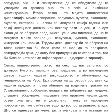
апсурдно, ако не и скандалозно, да се обидуваме да го
утврдиме со договор она што е веќе и неизбежно
конституирано. Второ, затоа што мојата општествена
диспозиција, моите аспирации, верувања, чувства, склоности,
вкусови, интереси и навики се менуваат секоја година или
секој месец или дневно, или неколку пати на ден, и не сум
склон да се обврзам пред никого, усно или писмено, да не ги
менувам моите аспирации, верувања, чувства, склоности,
интереси или навики. Тврдам дека, доколку би се обврзал на
такво нешто,тоа би било само со цел да го прекршам,
потврдувајќи дека, доколку бев принуден да го сторам тоа, тоа
би била во исто време најварварска и најодвратна тиранија.
Сепак, општествениот живот на секој од нас започнал со
договор. Русо го измисли ова прашање, а во последните
шеесет години нашето законодавство е обликувано од
генијалноста на Русо. Врз основа на договорот составен од
нашите предци, а потоа обновен од водечките граѓани на
Уставотворното собрание, владата ни забранува да гледаме,
слушаме, зборуваме, пишуваме или правиме нешто друго
освен она што ни е дозволено. Толку за народните
прерогативи, чие отуѓување води до воспоставувањето влада.
Што се однесува до мене, јас ја негирам и им оставам на