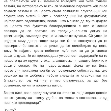
на префектите кои ги замениле војводите кои биле големи
вазали, на потпрефектите кои ги замениле бароните кои биле
помали вазали и на целата свита потчинети службеници кои
служат како витези и ситни благородници на феудализмот;
најголемото задоволство, велам, што можете да му го дадете
на целото тоа буџетско благородништво е што е можно
поскоро да се вратите на традиционалната догма на
резигнација, самоодрекување и самооткажување. Сè уште ќе
најдете таму доста заштитници кои ќе ве советуваат да го
презирате богатството со ризик да се ослободите од него;
таму ќе најдете доста побожни луѓе кои, за да ја спасат
вашата душа, ќе ви проповедаат умереност, задржувајќи си го
правото да им пружат утеха на вашите жени, вашите ќерки или
вашите сестри. Не ни недостасуваат, фала му на Бога,
посветени пријатели кои би се проколнале себеси за нас ако
решиме да го добиеме небото следејќи го стариот пат на
блаженство, од кој тие учтиво отстапуваат, за да, без
сомнение, не ни го попречат патот.
Зошто сите овие продолжувачи на старото лицемерие повеќе
не се чувствуваат толку удобно на местата воспоставени од
нивните претходници?
Зошто?