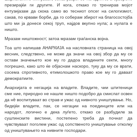
презирајќи ги другите. И кога, откако го тренирав мојот
ентузијазам да скока само во тесниот опсег на силогизмот,
сакав, по крвави борби, да го соберам збирот на благосостојба
што ми ја донесе секој труп, најдов вкупно нула; а нулата е
ништо.
Мразам ништожност; затоа мразам граѓанска војна.
Тоа што напишав АНАРХИЈА на насловната страница на овој
весник, следствено, не може да значи на овој збор да му се
остави значењето кое му го дадоа владините секти, многу
погрешно, како што ќе објаснам наскоро, туку да му се врати,
сосема спротивното, етимолошкото право кое му го даваат
демократиите.
Анархијата е негација на владите. Владите, чии штитеници
сме ние, природно не нашле ништо подобро да смислат освен
да нè воспитуваат во страв и ужас од нивното уништување. Но,
бидејќи владите, пак, се негации на поединците или на
народот, логично е дека луѓето, откако се разбудиле за
суштинските вистини, постепено треба да почнат да
чувствуваат поголем ужас од сопственото уништување отколку
од уништувањето на нивните господари.