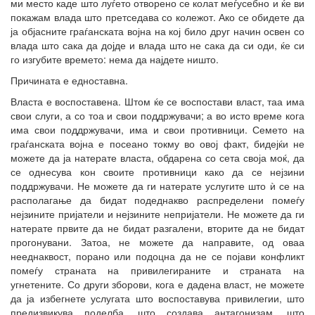
ми место каде што луѓето отворено се колат меѓусебно и ќе ви
покажам влада што претседава со колежот. Ако се обидете да
ја објасните граѓанската војна на кој било друг начин освен со
влада што сака да дојде и влада што не сака да си оди, ќе си
го изгубите времето: нема да најдете ништо.
Причината е едноставна.
Власта е воспоставена. Штом ќе се воспостави власт, таа има
свои слуги, а со тоа и свои поддржувачи; а во исто време кога
има свои поддржувачи, има и свои противници. Семето на
граѓанската војна е посеано токму во овој факт, бидејќи не
можете да ја натерате власта, обдарена со сета своја моќ, да
се однесува кон своите противници како да се нејзини
поддржувачи. Не можете да ги натерате услугите што ѝ се на
располагање да бидат подеднакво распределени помеѓу
нејзините пријатели и нејзините непријатели. Не можете да ги
натерате првите да не бидат разгалени, вторите да не бидат
прогонувани. Затоа, не можете да направите, од оваа
нееднаквост, порано или подоцна да не се појави конфликт
помеѓу страната на привилегираните и страната на
угнетените. Со други зборови, кога е дадена власт, не можете
да ја избегнете услугата што воспоставува привилегии, што
предизвикува поделба, што создава антагонизам, што