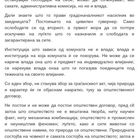
сакате, административна комисија, но не и влада.
Дали знаете што го прави градоначалникот насилник во
заедницата? Постоењето на цивилен гувернер. Само
ослободете се од вториот, а првиот мора да се потпре
исклучиво на луѓето што го назначиле и слободата е
загарантирана за сите.
Институција што зависи од комуната не е влада; влада е
институција на која комуната ѝ се покорува. Не може да се
нарече влада она што е предмет на индивидуално влијание;
се нарекува влада онаа што ги погазува поединците под
тежината на своето влијание.
Со еден збор, не станува збор за граѓанскиот акт, чија природа
и карактер ќе ги објаснам накратко, туку за општествениот
договор.
Не постои и не може да постои општествен договор, пред сè
затоа што општеството не е вештачка творба, ниту научен
факт, ниту механичка комбинација; општеството е промислен
и неуништлив феномен; луѓето, како и сите животни со
општествени навики, по природа се општествени. Природната
состојба на човекот е самата состојба на општеството; затоа е