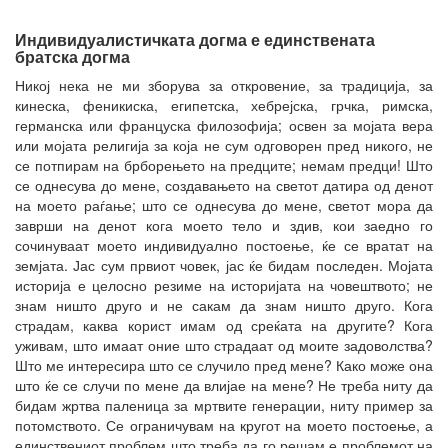
Индивидуалистичката догма е единствената
братска догма
Никој нека не ми зборува за откровение, за традиција, за
кинеска, феникиска, египетска, хебрејска, грчка, римска,
германска или француска филозофија; освен за мојата вера
или мојата религија за која не сум одговорен пред никого, не
се потпирам на брборењето на предците; немам предци! Што
се однесува до мене, создавањето на светот датира од денот
на моето раѓање; што се однесува до мене, светот мора да
заврши на денот кога моето тело и здив, кои заедно го
сочинуваат моето индивидуално постоење, ќе се вратат на
земјата. Јас сум првиот човек, јас ќе бидам последен. Мојата
историја е целосно резиме на историјата на човештвото; не
знам ништо друго и не сакам да знам ништо друго. Кога
страдам, каква корист имам од среќата на другите? Кога
уживам, што имаат оние што страдаат од моите задоволства?
Што ме интересира што се случило пред мене? Како може она
што ќе се случи по мене да влијае на мене? Не треба ниту да
бидам жртва паленица за мртвите генерации, ниту пример за
потомството. Се ограничувам на кругот на моето постоење, а
единствениот проблем што треба да го решам е проблемот на