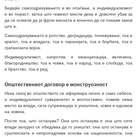
Бидејќи самоодрекувањето е во опаѓање, а индивидуализмот
е во пораст; затоа што човекот мисли дека е доволно убав за
да се осмели да ја фрли маската и конечно да се покаже каков
што е.
Самоодрекувањето е ропство, деградација, понижување; тоа е
кралот, тоа е владата, тоа е тиранијата, тоа е борбата, тоа е
граѓанската војна.
Индивидуализмот, напротив, е еманципација, величина,
благородништво; тоа е човек, тоа е народ, тоа е слобода, тоа
е братство, тоа е ред.
Општествениот договор е монструозност
Нека секој во општеството се афирмира лично и само себеси,
и индивидуалниот суверенитет е воспоставен, повеќе нема
место за влада, сета супремација е уништена, човек е еднаков
на човека.
После тоа, што останува? Она што останува е она што сите
влади залудно се обидуваа да го уништат; она што останува е
суштинската и непропадлива основа на националноста; она