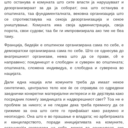
што останува е комуната што сите власти ја нарушуваат и
дезорганизираат за да ја соборат; она што останува е
општината, таа фундаменталната, вековна организација што
се спротивставува на секоја дезорганизација и секое
уништување. Комуната има своја администрација, своја
порота, свои судови; таа би ги импровизирала ако тие не беа
таму.
Франција, бидејќи е општински организирана сама по себе, е
демократски организирана сама по себе. Што се однесува до
внатрешниот организам, нема што да се прави, сè е
направено; поединецот е слободен и суверен во општината;
општината, сложена индивидуа, е слободна и суверена во
нацијата.
Дали една нација или комуните треба да имаат некое
синтетичко, централно тело кое ќе се справува со одредени
заеднички конкретни материјални интереси и ќе дејствува како
посредник помеѓу заедницата и надворешниот свет? Тоа не е
проблем за никого; и не гледам дека треба премногу да се
грижиме за она што сите го прифаќаат како разумно и
неопходно. Она што е во прашање е владата; но арбитражата
и канцеларството, поради иницијативата на комуните,
останувајќи господари на себе, можат да сочинуваат, ако