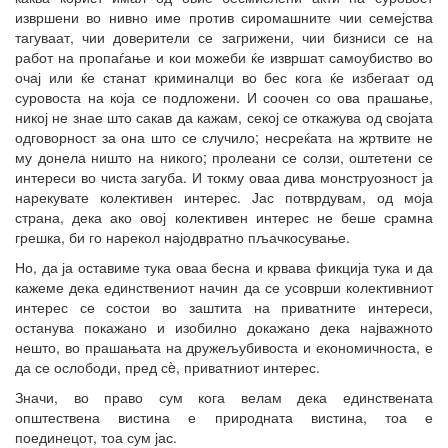
извршени во нивно име против сиромашните чии семејства
тагуваат, чии доверители се загрижени, чии бизниси се на
работ на пропаѓање и кои можеби ќе извршат самоубиство во
очај или ќе станат криминалци во бес кога ќе избегаат од
суровоста на која се подложени. И соочен со ова прашање,
никој не знае што сакав да кажам, секој се откажува од својата
одговорност за она што се случило; несреќата на жртвите не
му донела ништо на никого; пролеани се солзи, оштетени се
интереси во чиста загуба. И токму оваа дива монструозност ја
нарекувате колективен интерес. Јас потврдувам, од моја
страна, дека ако овој колективен интерес не беше срамна
грешка, би го нарекол најодвратно пљачкосување.
Но, да ја оставиме тука оваа бесна и крвава фикција тука и да
кажеме дека единствениот начин да се усоврши колективниот
интерес се состои во заштита на приватните интереси,
останува покажано и изобилно докажано дека најважното
нешто, во прашањата на дружељубивоста и економичноста, е
да се ослободи, пред сè, приватниот интерес.
Значи, во право сум кога велам дека единствената
општествена вистина е природната вистина, тоа е
поединецот, тоа сум јас.