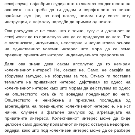
секој случај, најдобриот судија што го знам за соодветноста на
авансите што треба да ги дадам и веројатноста за нивно
враќање сум јас; во овој поглед немам ниту совет ниту
инструкции, а најмалку наредби да примам од некого.
Ова расудување не само што е точно, туку е и должност на
секој човек да го применува или да се придржува до него. Тоа
е вистинската, интуитивна, неоспорна и неуништлива основа
на единствениот човечки интерес што мора да се земе
предвид: приватниот интерес, индивидуалната прерогатива.
Дали ова значи дека сакам апсолутно да го негирам
колективниот интерес? Не, секако не. Само, не сакајќи да
зборувам залудно, не зборувам за тоа. Откако ги поставив
темелите на приватниот интерес, дејствувам во однос на
колективниот интерес како што морам да дејствувам во однос
на општеството кога ќе го воведам поединецот во него.
Општеството е неизбежна и присилна последица од
агрегацијата на поединците; колективниот интерес е, на ист
начин, случаен и фатален заклучок од агрегацијата на
приватните интереси. Колективниот интерес може да биде
целосен само доколку приватниот интерес останува недопрен,
бидејќи, како што под колективен интерес може да се разбере