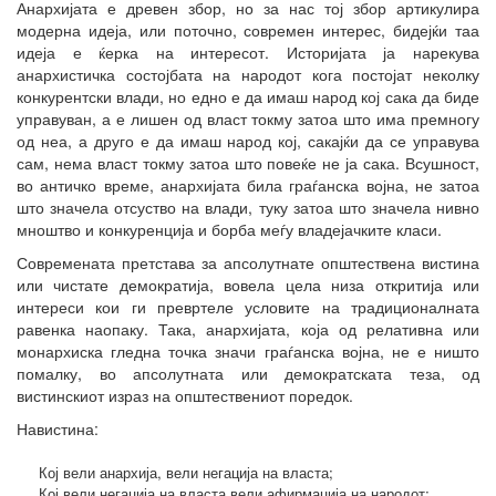
Анархијата е древен збор, но за нас тој збор артикулира
модерна идеја, или поточно, современ интерес, бидејќи таа
идеја е ќерка на интересот. Историјата ја нарекува
анархистичка состојбата на народот кога постојат неколку
конкурентски влади, но едно е да имаш народ кој сака да биде
управуван, а е лишен од власт токму затоа што има премногу
од неа, а друго е да имаш народ кој, сакајќи да се управува
сам, нема власт токму затоа што повеќе не ја сака. Всушност,
во античко време, анархијата била граѓанска војна, не затоа
што значела отсуство на влади, туку затоа што значела нивно
мноштво и конкуренција и борба меѓу владејачките класи.
Современата претстава за апсолутнате општествена вистина
или чистате демократија, вовела цела низа откритија или
интереси кои ги превртеле условите на традиционалната
равенка наопаку. Така, анархијата, која од релативна или
монархиска гледна точка значи граѓанска војна, не е ништо
помалку, во апсолутната или демократската теза, од
вистинскиот израз на општествениот поредок.
Навистина:
Кој вели анархија, вели негација на власта;
Кој вели негација на власта вели афирмација на народот;