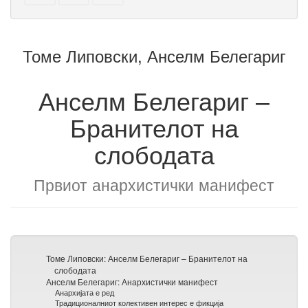
овој
овој
делови
текст
текст
за
на
збирка
Томе Липовски, Анселм Белегариг
збирката
Анселм Белегариг –
Бранителот на
слободата
Првиот анархистички манифест
Томе Липовски: Анселм Белегариг – Бранителот на
слободата
Анселм Белегариг: Анархистички манифест
Анархијата е ред
Традиционалниот колективен интерес е фикција