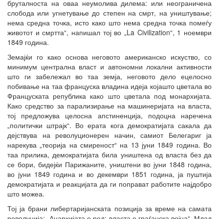
бруталноста на оваа неумолива дилема: или неограничена
слобода или угнетување до степен на смрт, на уништување;
нема средна точка, исто како што нема средна точка помеѓу
животот и смртта“, напишал тој во „La Civilization“, 1 ноември
1849 година.
Земајќи го како основа неговото американско искуство, со
минимум централна власт и автономни локални активности
што ги забележал во таа земја, неговото дело ецелосно
побивање на таа француска владина идеја којашто цветала во
Француската република како што цветала под монархијата.
Како средство за парализирање на машинеријата на власта,
тој предложува целосна апстиненција, подоцна наречена
„политички штрајк“. Во ерата кога демократијата сакала да
дејствува на револуционерен начин, самиот Белегариг ја
нарекува „теорија на смиреност“ на 13 јуни 1849 година. Во
таа прилика, демократијата била уништена од власта без да
се бори, бидејќи Парижаните, уништени во јуни 1848 година,
во јуни 1849 година и во декември 1851 година, ја пуштија
демократијата и реакцијата да ги поправат работите најдобро
што можеа.
Тој ја брани либертаријанската позиција за време на самата
револуција: „Анархијата е ред; власта е граѓанска војна“. Млад