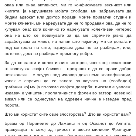
оваа или онаа активност, ми го конфискувате весникот или
книгата, ја нарушувате мојата слобода, ми забранувате да
бидам адвокат или доктор поради моите приватни студии и
моите клиенти, ми наредувате да не го продавам ова, да не го
купувам она; кога конечно го нарекувате колективен интерес
она на што се повикувате за да ме спречите јавно да
заработувам за живот, на начин што најмногу ми се допаѓа и
под контрола на сите, изјавувам дека не ве разбирам, или,
поточно, дека ве разбирам премногу добро.
За да се заштити колективниот интерес, човек кој незаконски
го излекувал својот ближен – прекршок е да се прави добро
незаконски – е осуден под изговор дека нема квалификации;
човек е спречен да се залага за каузата на (слободен)
граѓанин кој му ја положил својата доверба; писател е уапсен;
издавач е уништен; пропагандист е фрлен во затвор; човек кој
викал или се однесувал на одреден начин е изведен пред
порота.
Што ми користат сите овие злосторства? Што ви користат вам?
Брзам од Пиринеите до Ламанш и од Океанот до Алпите,
прашувајќи го секој од триесет и шесте милиони Французи
каква корист имал од овие бесмислени акти на суровост