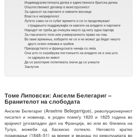
Индивидуалистичката догма е единствената братска догма
Општествениот договор е монструозност
За односот на партиите и нивните весници
Власта е непријателот
Луѓето само си го губат времето и си го продолжуваат
страдањето поддржувајќи ги кавгите на владите и партиите
Народот не треба да очекува ништо од ниту една партија
За гласачкото тело или универзалното право на глас
Во овие времиња, изборите не се и не можат да бидат ништо
друго освен измама и грабеж
Првородството и француската чинија со леќа
Она што го охрабрува постоењето на владите не е она што
ги одржува во живот
Да се разоткрие политиката значи да се уништи
Заклучок
Томе Липовски: Анселм Белегариг –
Бранителот на слободата
Анселм Белегариг (Anselme Bellegarrigue), револуционерниот
писател и новинар, е роден помеѓу 1820 и 1825 година во
крајниот југозападен дел на Франција, во или во близина на
Тулуз, можеби од баскиско потекло. Неговото кратко
појавување (1848–51) за време и веднаш по револуцијата во