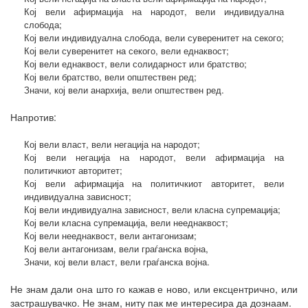
Кој вели афирмација на народот, вели индивидуална
слобода;
Кој вели индивидуална слобода, вели суверенитет на секого;
Кој вели суверенитет на секого, вели еднаквост;
Кој вели еднаквост, вели солидарност или братство;
Кој вели братство, вели општествен ред;
Значи, кој вели анархија, вели општествен ред.
Напротив:
Кој вели власт, вели негација на народот;
Кој вели негација на народот, вели афирмација на
политичкиот авторитет;
Кој вели афирмација на политичкиот авторитет, вели
индивидуална зависност;
Кој вели индивидуална зависност, вели класна супремација;
Кој вели класна супремација, вели нееднаквост;
Кој вели нееднаквост, вели антагонизам;
Кој вели антагонизам, вели граѓанска војна,
Значи, кој вели власт, вели граѓанска војна.
Не знам дали она што го кажав е ново, или ексцентрично, или
застрашувачко. Не знам, ниту пак ме интересира да дознаам.