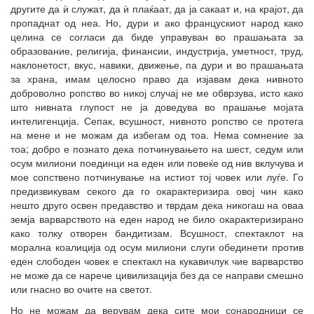
другите да ѝ служат, да ѝ плаќаат, да ја сакаат и, на крајот, да
пропаднат од неа. Но, дури и ако францускиот народ како
целина се согласи да биде управуван во прашањата за
образование, религија, финансии, индустрија, уметност, труд,
наклонетост, вкус, навики, движење, па дури и во прашањата
за храна, имам целосно право да изјавам дека нивното
доброволно ропство во никој случај не ме обврзува, исто како
што нивната глупост не ја доведува во прашање мојата
интелигенција. Сепак, всушност, нивното ропство се протега
на мене и не можам да избегам од тоа. Нема сомнение за
тоа; добро е познато дека потчинувањето на шест, седум или
осум милиони поединци на еден или повеќе од нив вклучува и
мое сопствено потчинување на истиот тој човек или луѓе. Го
предизвикувам секого да го окарактеризира овој чин како
нешто друго освен предавство и тврдам дека никогаш на оваа
земја варварството на еден народ не било окарактеризирано
како толку отворен бандитизам. Всушност, спектаклот на
морална коалиција од осум милиони слуги обединети против
еден слободен човек е спектакл на кукавичлук чие варварство
не може да се нарече цивилизација без да се направи смешно
или гнасно во очите на светот.
Но не можам да верувам дека сите мои сонародници се