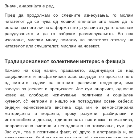
Значи, анархијата е ред.
Пред да продолжам со следните изнесувања, го молам
читателот да се чува од лошиот впечаток што може да го
остави врз него личната форма што ја усвоив за да го олеснам
расудувањето и да го забрзам размислувањето. Во ова
излагање, мислам многу помалку на писателот отколку на
читателот или слушателот; мислам на човекот.
Традиционалниот колективен интерес е фикција
Кажано на овој начин, прашањето, издигнувајќи се над
социјализмот и несфатливиот хаос создаден во врска со него
од ситните водачи на неговите различни тенденции, има
заслуга за јасност и прецизност. Јас сум анархист, односно
човек на слободно испитување, политички и социјален
хугенот, сè негирам и ништо не потврдувам освен себеси;
бидејќи единствената вистина која ми е демонстрирана
материјално и морално, преку разумни, разбирливи и
интелигибилни докази, единствената вистинска, впечатлива,
непроизволна вистина и неподложна на толкување, сум јас.
Јас сум, тоа е позитивен факт; сè друго е апстракција и, во
математиката, би било означено како „x“, непозната количина;