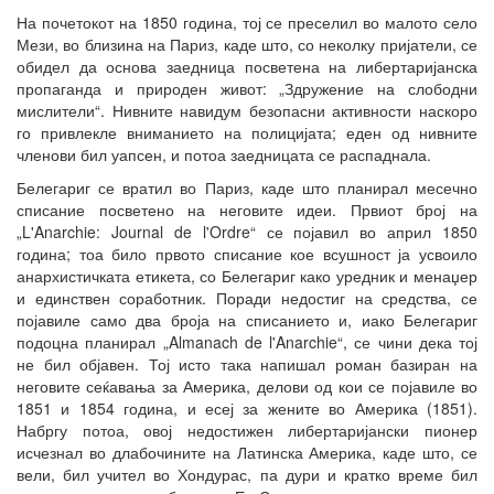
На почетокот на 1850 година, тој се преселил во малото село
Мези, во близина на Париз, каде што, со неколку пријатели, се
обидел да основа заедница посветена на либертаријанска
пропаганда и природен живот: „Здружение на слободни
мислители“. Нивните навидум безопасни активности наскоро
го привлекле вниманието на полицијата; еден од нивните
членови бил уапсен, и потоа заедницата се распаднала.
Белегариг се вратил во Париз, каде што планирал месечно
списание посветено на неговите идеи. Првиот број на
„L'Anarchie: Journal de l'Ordre“ се појавил во април 1850
година; тоа било првото списание кое всушност ја усвоило
анархистичката етикета, со Белегариг како уредник и менаџер
и единствен соработник. Поради недостиг на средства, се
појавиле само два броја на списанието и, иако Белегариг
подоцна планирал „Almanach de l'Anarchie“, се чини дека тој
не бил објавен. Тој исто така напишал роман базиран на
неговите сеќавања за Америка, делови од кои се појавиле во
1851 и 1854 година, и есеј за жените во Америка (1851).
Набргу потоа, овој недостижен либертаријански пионер
исчезнал во длабочините на Латинска Америка, каде што, се
вели, бил учител во Хондурас, па дури и кратко време бил