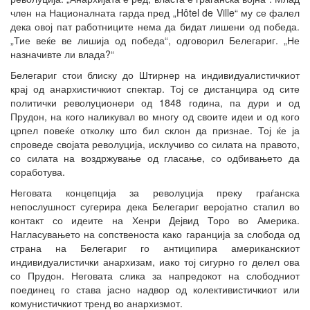
член на Националната гарда пред „Hôtel de Ville“ му се фалел
дека овој пат работниците нема да бидат лишени од победа.
„Тие веќе ве лишија од победа“, одговорил Белегариг. „Не
назначивте ли влада?“
Белегариг стои блиску до Штирнер на индивидуалистичкиот
крај од анархистичкиот спектар. Тој се дистанцира од сите
политички револуционери од 1848 година, па дури и од
Прудон, на кого наликувал во многу од своите идеи и од кого
црпел повеќе отколку што бил склон да признае. Тој ќе ја
спроведе својата револуција, исклучиво со силата на правото,
со силата на воздржување од гласање, со одбивањето да
соработува.
Неговата концепција за револуција преку граѓанска
непослушност сугерира дека Белегариг веројатно стапил во
контакт со идеите на Хенри Дејвид Торо во Америка.
Нагласувањето на сопственоста како гаранција за слобода од
страна на Белегариг го антиципира американскиот
индивидуалистички анархизам, иако тој сигурно го делел ова
со Прудон. Неговата слика за напредокот на слободниот
поединец го става јасно надвор од колективистичкиот или
комунистичкиот тренд во анархизмот.