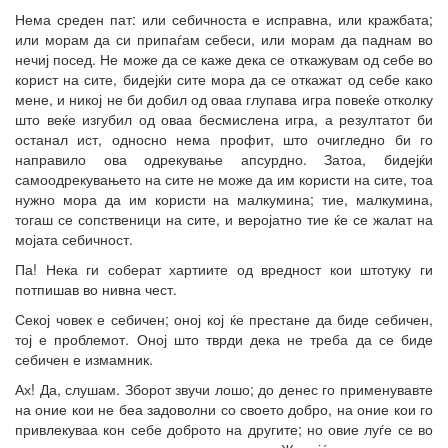
Нема среден пат: или себичноста е исправна, или кражбата;
или морам да си припаѓам себеси, или морам да паднам во
нечиј посед. Не може да се каже дека се откажувам од себе во
корист на сите, бидејќи сите мора да се откажат од себе како
мене, и никој не би добил од оваа глупава игра повеќе отколку
што веќе изгубил од оваа бесмислена игра, а резултатот би
останал ист, односно нема профит, што очигледно би го
направило ова одрекување апсурдно. Затоа, бидејќи
самоодрекувањето на сите не може да им користи на сите, тоа
нужно мора да им користи на малкумина; тие, малкумина,
тогаш се сопственици на сите, и веројатно тие ќе се жалат на
мојата себичност.
Па! Нека ги соберат хартиите од вредност кои штотуку ги
потпишав во нивна чест.
Секој човек е себичен; оној кој ќе престане да биде себичен,
тој е проблемот. Оној што тврди дека не треба да се биде
себичен е измамник.
Ах! Да, слушам. Зборот звучи лошо; до денес го применувавте
на оние кои не беа задоволни со своето добро, на оние кои го
привлекуваа кон себе доброто на другите; но овие луѓе се во