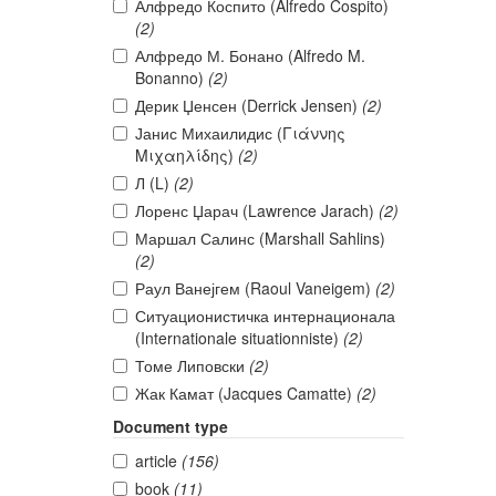
Алфредо Коспито (Alfredo Cospito)
(2)
Алфредо М. Бонано (Alfredo M.
Bonanno)
(2)
Дерик Џенсен (Derrick Jensen)
(2)
Јанис Михаилидис (Γιάννης
Μιχαηλίδης)
(2)
Л (L)
(2)
Лоренс Џарач (Lawrence Jarach)
(2)
Маршал Салинс (Marshall Sahlins)
(2)
Раул Ванејгем (Raoul Vaneigem)
(2)
Ситуационистичка интернационала
(Internationale situationniste)
(2)
Томе Липовски
(2)
Жак Камат (Jacques Camatte)
(2)
Document type
article
(156)
book
(11)