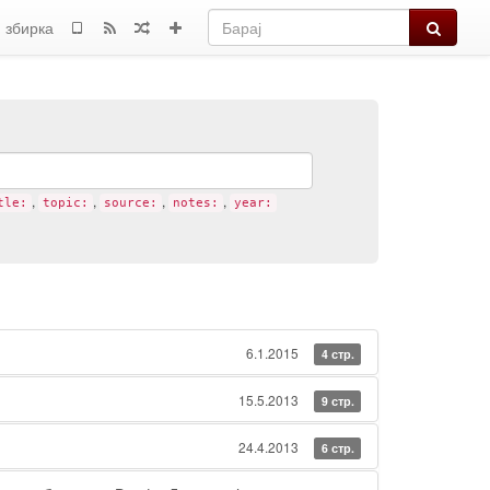
Барај
 збирка
,
,
,
,
tle:
topic:
source:
notes:
year:
6.1.2015
4 стр.
15.5.2013
9 стр.
24.4.2013
6 стр.