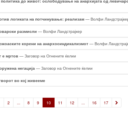
 политика до живот: ослободување на анархијата од левичар
отив логиката на потчинување: реализам
— Волфи Ландстрајке
рварски размисли
— Волфи Ландстрајкер
ржоаските корени на анархосиндикализмот
— Волфи Ландстрај
г е мртов
— Заговор на Огнените ќелии
оружена негација
— Заговор на Огнените ќелии
творот во кој живееме
»
1
2
...
8
9
10
11
12
...
16
17