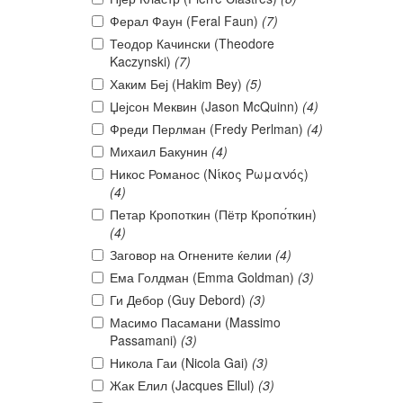
Ферал Фаун (Feral Faun)
(7)
Теодор Качински (Theodore
Kaczynski)
(7)
Хаким Беј (Hakim Bey)
(5)
Џејсон Меквин (Jason McQuinn)
(4)
Фреди Перлман (Fredy Perlman)
(4)
Михаил Бакунин
(4)
Никос Романос (Νίκος Ρωμανός)
(4)
Петар Кропоткин (Пётр Кропо́ткин)
(4)
Заговор на Огнените ќелии
(4)
Ема Голдман (Emma Goldman)
(3)
Ги Дебор (Guy Debord)
(3)
Масимо Пасамани (Massimo
Passamani)
(3)
Никола Гаи (Nicola Gai)
(3)
Жак Елил (Jacques Ellul)
(3)