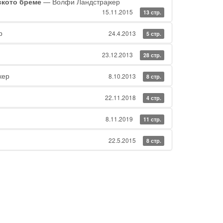
ското бреме
— Волфи Ландстрајкер
15.11.2015
13 стр.
р
24.4.2013
5 стр.
23.12.2013
28 стр.
кер
8.10.2013
8 стр.
22.11.2018
4 стр.
8.11.2019
11 стр.
22.5.2015
8 стр.