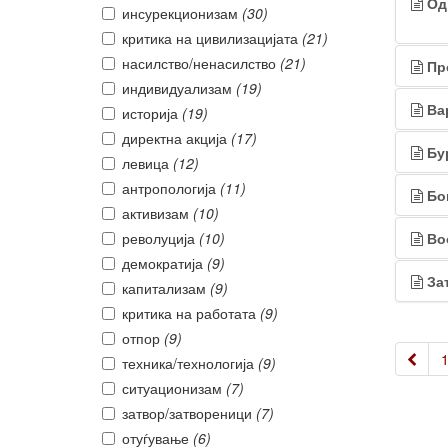
Од
инсурекционизам
(30)
критика на цивилизацијата
(21)
насилство/ненасилство
(21)
Пр
индивидуализам
(19)
Ва
историја
(19)
директна акција
(17)
Бу
левица
(12)
антропологија
(11)
Бо
активизам
(10)
револуција
(10)
Во
демократија
(9)
За
капитализам
(9)
критика на работата
(9)
отпор
(9)
«
техника/технологија
(9)
ситуационизам
(7)
затвор/затвореници
(7)
отуѓување
(6)