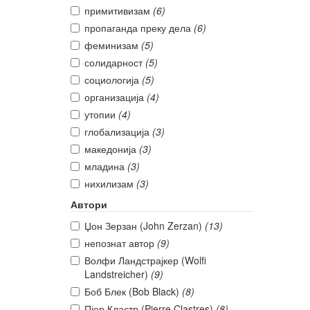
примитивизам
(6)
пропаганда преку дела
(6)
феминизам
(5)
солидарност
(5)
социологија
(5)
организација
(4)
утопии
(4)
глобализација
(3)
македонија
(3)
младина
(3)
нихилизам
(3)
Автори
Џон Зерзан (John Zerzan)
(13)
непознат автор
(9)
Волфи Ландстрајкер (Wolfi
Landstreicher)
(9)
Боб Блек (Bob Black)
(8)
Пјер Кластр (Pierre Clastres)
(8)