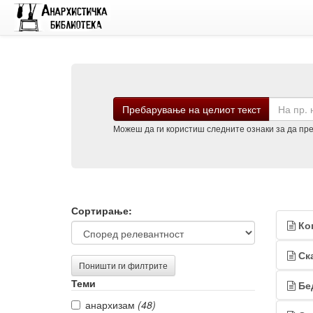
Барај
Пребарување на целиот текст
Можеш да ги користиш следните ознаки за да преб
Филтрирање
Рез
Сортирање:
Ко
на
од
резултатите
пре
Ск
Поништи ги филтрите
Теми
Бе
анархизам
(48)