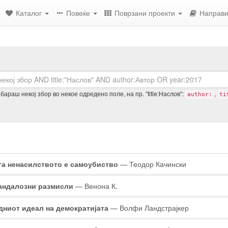
Каталог
Повеќе
Поврзани проекти
Направи
араш некој збор во некое одредено поле, на пр. "title:Наслов":
,
author:
ti
ултати
га ненасилството е самоубиство
— Теодор Качински
барувањето
андалозни размисли
— Венона К.
дниот идеал на демократијата
— Волфи Ландстрајкер