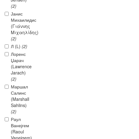
(2)
Јанис
Михаилидис
(Γιάννης
Μιχαηλίδης)
(2)
Л (L)
(2)
Лоренс
Џарач
(Lawrence
Jarach)
(2)
Маршал
Салинс
(Marshall
Sahlins)
(2)
Раул
Ванејгем
(Raoul
Vaneigem)