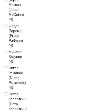
Меквин
(Jason
McQuinn)
(4)
Фреди
Перлман
(Fredy
Perlman)
(4)
Михаил
Бакунин
(4)
Никос
Романос
(Νίκος
Ρωμανός)
(4)
Петар
Кропоткин
(Пётр
Кропо́ткин)