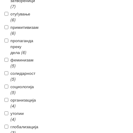
затвореници
(7)
отуѓување
(6)
примитивизам
(6)
пропаганда
преку
дела
(6)
феминизам
(5)
солидарност
(5)
социологија
(5)
организација
(4)
утопии
(4)
глобализација
(3)