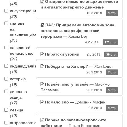
Отворено писмо до анархистичкото
(48)
и антиавторитарното движење
инсурекционизам
10.3.2018
9 стр.
(30)
критика
ПАЗ: Привремено автономна зона,
на
онтолошка анархија, поетски
цивилизацијата
тероризам
— Хаким Беј
(21)
4.2.2014
171 стр.
насилство/
ненасилство
Пиратски утопии
2.6.2013
39 стр.
(21)
индивидуализам
Победата на Хитлер?
— Жак Елил
(19)
28.9.2013
7 стр.
историја
Повеќе, многу повеќе
— Масимо
(19)
Пасамани
20.5.2013
5 стр.
директна
акција
Помало зло
— Доминик Мисjен
(17)
2.5.2013
9 стр.
левица
(12)
Порака до западноевропските
антропологија
работници
— Петар Кропоткин