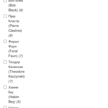
Боб Блек
(Bob
Black)
(8)
Пјер
Кластр
(Pierre
Clastres)
(8)
Ферал
Фаун
(Feral
Faun)
(7)
Теодор
Качински
(Theodore
Kaczynski)
(7)
Хаким
Беј
(Hakim
Bey)
(5)
Џејсон