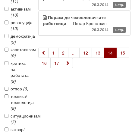
(11)
26.3.2014
8 стр.
активизам
(10)
Порака до чехословачките
револуција
работници
— Петар Кропоткин
(10)
26.3.2014
4 стр.
демократија
(9)
капитализам
«
1
2
...
12
13
14
15
(9)
»
критика
16
17
на
работата
(9)
отпор
(9)
техника/
технологија
(9)
ситуационизам
(7)
затвор/