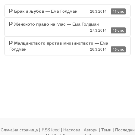
Брак и љубов
— Ема Голдман
26.3.2014
11 стр.
Женското право на глас
— Ема Голдман
27.3.2014
15 стр.
Малцинството против мнозинството
— Ема
Голдман
26.3.2014
10 стр.
Случајна страница
|
RSS feed
|
Наслови
|
Автори
|
Теми
|
Последни