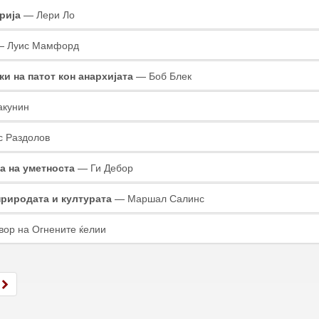
рија
— Лери Ло
 Луис Мамфорд
и на патот кон анархијата
— Боб Блек
кунин
 Раздолов
а на уметноста
— Ги Дебор
природата и културата
— Маршал Салинс
ор на Огнените ќелии
»