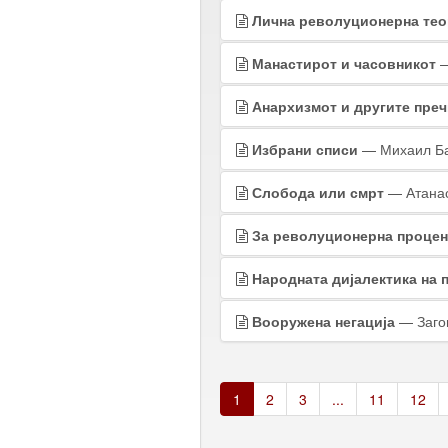
Лична револуционерна тео
Манастирот и часовникот
—
Анархизмот и другите пречк
Избрани списи
— Михаил Ба
Слобода или смрт
— Атанас
За револуционерна процен
Народната дијалектика на 
Вооружена негација
— Загов
1
2
3
...
11
12