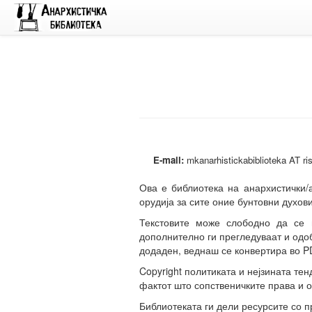
E-mail:
mkanarhistickabiblioteka AT ri
Ова е библиотека на анархистички/а
орудија за сите оние бунтовни духови
Текстовите може слободно да се 
дополнително ги прегледуваат и одоб
додаден, веднаш се конвертира во P
Copyright политиката и нејзината те
фактот што сопственичките права и о
Библиотеката ги дели ресурсите со 