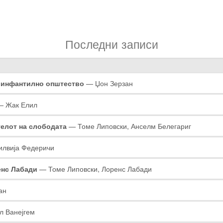
Последни записи
о инфантилно општество
— Џон Зерзан
 Жак Елил
елот на слободата
— Томе Липовски, Анселм Белегариг
лвија Федеричи
енс Лабади
— Томе Липовски, Лоренс Лабади
ан
 Ванејгем