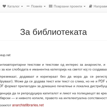
Каталог
Повеќе
Поврзани проекти
Направи
За библиотеката
seup.net
нтиавторитарни текстови и текстови од интерес за анархисти, и 
 за кои слободата е иманентна категорија на светот кој го создаваа
преземаат, додаваат и коригираат без да мора да се регистр
руваат). Може да се додава текст или текст со слика, но не и PDF 
DF формат прилагоден за домашно печатење и локална дистрибуци
нденција да ги репродуцира капиталот и ликот на полицаецот во кре
бврски — и нивното копиле, правото на интелектуална сопственост
проектот
anarchistlibraries.net