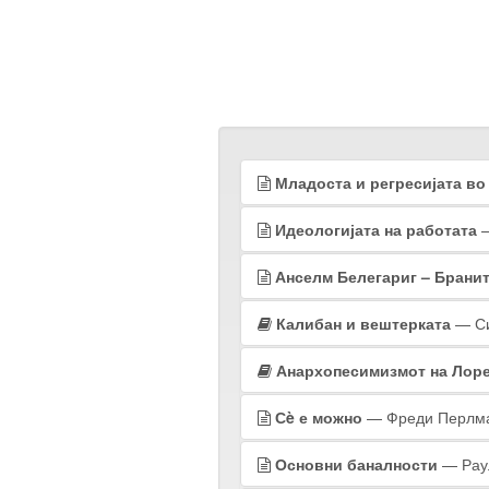
Младоста и регресијата в
Идеологијата на работата
—
Анселм Белегариг – Бранит
Калибан и вештерката
— Си
Анархопесимизмот на Лор
Сè е можно
— Фреди Перлм
Основни баналности
— Раул