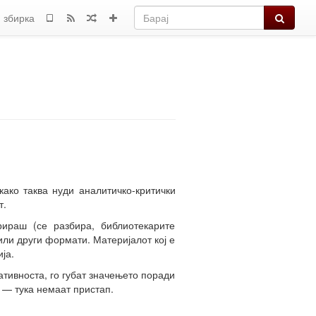
Барај
 збирка
како таква нуди аналитичко-критички
т.
ираш (се разбира, библиотекарите
или други формати. Материјалот кој е
ја.
ативноста, го губат значењето поради
 — тука немаат пристап.