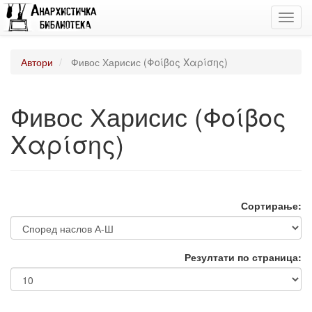
Toggl
navig
Автори
Фивос Харисис (Φοίβος Χαρίσης)
Фивос Харисис (Φοίβος
Χαρίσης)
Сортирање:
Резултати по страница: