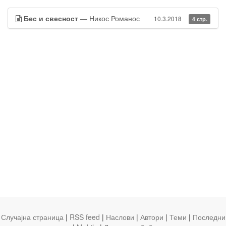
Бес и свесност
— Никос Романос
10.3.2018
4 стр.
Случајна страница
|
RSS feed
|
Наслови
|
Автори
|
Теми
|
Последни