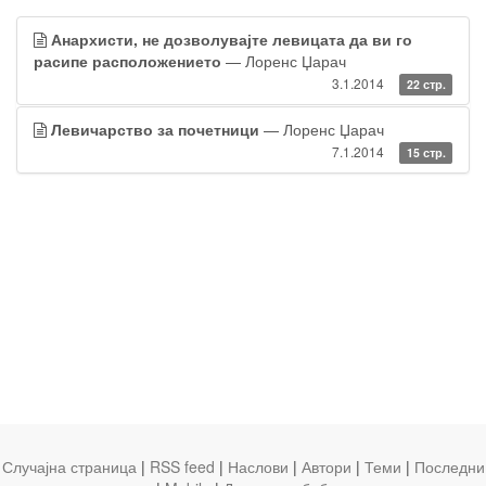
Анархисти, не дозволувајте левицата да ви го
расипе расположението
— Лоренс Џарач
3.1.2014
22 стр.
Левичарство за почетници
— Лоренс Џарач
7.1.2014
15 стр.
Случајна страница
|
RSS feed
|
Наслови
|
Автори
|
Теми
|
Последни