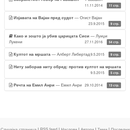
11.11.2014
11 стр.
Изјавата на Вајан пред судот
— Огист Вајан
23.9.2015
9 стр.
Како и зошто ја убив царицата Сиси
— Луиџи
Лукени
27.11.2016
54 стр.
Култот на мршата
— Алберт Либертад
9.5.2015
9 стр.
Ниту заборав ниту обред: против култот на мршата
9.5.2015
5 стр.
Речта на Емил Анри
— Емил Анри
29.10.2014
13 стр.
Случајна страница
|
RSS feed
|
Наслови
|
Автори
|
Теми
|
Последни