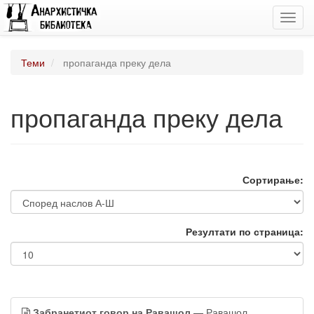
Toggl
navig
Теми
пропаганда преку дела
пропаганда преку дела
Сортирање:
Резултати по страница:
Забранетиот говор на Равашол
— Равашол