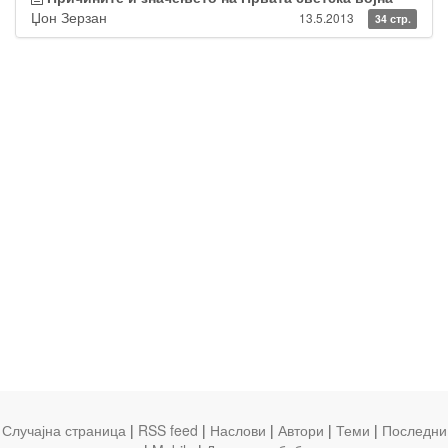
Џон Зерзан
13.5.2013
34 стр.
Случајна страница
|
RSS feed
|
Наслови
|
Автори
|
Теми
|
Последни