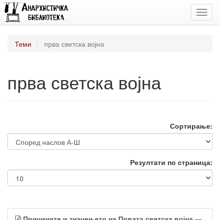
Toggl
navig
Теми
прва светска војна
прва светска војна
Сортирање:
Резултати по страница:
Причините и значењето на Првата светска војна
—