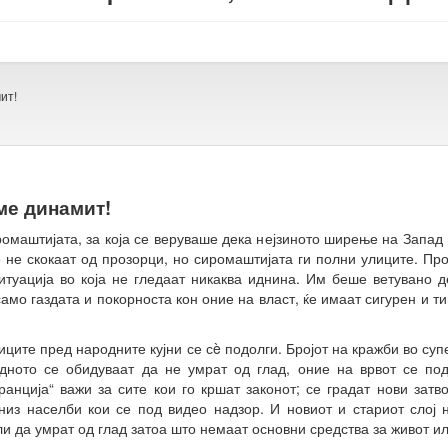
ит!
ме динамит!
иромаштијата, за која се веруваше дека нејзиното ширење на Запад 
е не скокаат од прозорци, но сиромаштијата ги полни улиците. Пр
итуација во која не гледаат никаква иднина. Им беше ветувано д
мо газдата и покорноста кон оние на власт, ќе имаат сигурен и ти
диците пред народните кујни се сè подолги. Бројот на кражби во с
дното се обидуваат да не умрат од глад, оние на врвот се под
еранција“ важи за сите кои го кршат законот; се градат нови затв
 низ населби кои се под видео надзор. И новиот и стариот слој
и да умрат од глад затоа што немаат основни средства за живот и