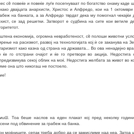
нес сè повеќе и повеќе луѓе посегнуваат по богатство онаму каде 
 како двајцата анархисти, Христос и Алфредо, кои на 1 октомври
абеж на банката, а за Алфредо тврдат дека му помогнал чекајќи д
рхист, се зад решетки. Затворот е судбина на сите кои ветиле д
торитетот.
Уништена економија, огромна невработеност, сè полоши животни усл
рење на расизмот, развој на технологијата кој ѝ се заканува на 
таризмот како казна од страна на државата... Во ова ненадејно вр
 ќе го отстрани очајот и ќе го претвори во акција. Недостига
 предизвикува секој облик на моќ. Недостига желбата за живот во к
риме она што никогаш не постоело.
ие!
мит.
Тоа беше наслов на еден плакат кој пред неколку години
сени под обвинение за грабеж на банка.
он моќниците, сепак треба добро да се замислиме над неа. Затоа 