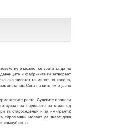
повеќе не е можно, се врати за да ни
одавниците и фабриките ги затвораат
ека ако животот го минат на колена,
вок опстанок. Сега на сите им е јасно
упермаркетите расте. Судските процеси
готвуваат за најлошото во страв од
ори за староседелци и за имигранти;
 на сиромашни мораат да знаат дека
ли самоубиство.