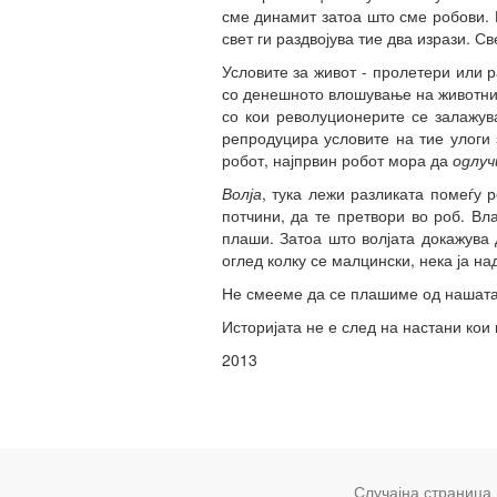
сме динамит затоа што сме робови.
свет ги раздвојува тие два изрази. С
Условите за живот - пролетери или 
со денешното влошување на животнит
со кои револуционерите се залажува
репродуцира условите на тие улоги 
робот, најпрвин робот мора да
одлуч
Волја
, тука лежи разликата помеѓу 
потчини, да те претвори во роб. В
плаши. Затоа што волјата докажува
оглед колку се малцински, нека ја н
Не смееме да се плашиме од нашата
Историјата не е след на настани кои
2013
Случајна страница