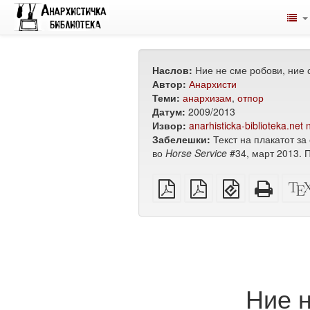
Наслов:
Ние не сме робови, ние 
Автор:
Анархисти
Теми:
анархизам
,
отпор
Датум:
2009/2013
Извор:
anarhisticka-biblioteka.net
n
Забелешки:
Текст на плакатот з
во
Horse Service
#34, март 2013. 
обичен
А4
EPUB
Целос
PDF
PDF
(за
HTML
за
мобилни
(за
печатење
уреди)
печат
Ние н