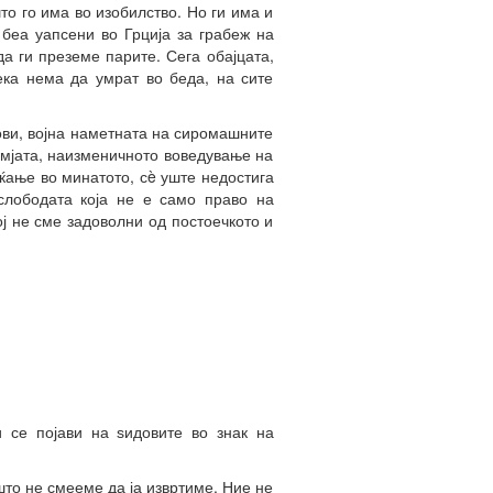
што го има во изобилство. Но ги има и
 беа уапсени во Грција за грабеж на
а ги преземе парите. Сега обајцата,
ека нема да умрат во беда, на сите
ови, војна наметната на сиромашните
Земјата, наизменичното воведување на
аќање во минатото, сè уште недостига
 слободата која не е само право на
ој не сме задоволни од постоечкото и
 се појави на ѕидовите во знак на
што не смееме да ја извртиме. Ние не