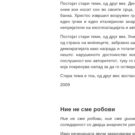
Постојат стари теми, од друг век. Де
оние кои носат сон во своите срца,
банка. Христос извршил вооружен гр
еден грчки и еден италијански ана
непријатели на експлоатацијата и ав
Постојат стари теми, од друг век. 
од страна на моќниците, забрзано ши
демократијата како награда и тотали
нешто: нарушеното достоинство кое
послушност кон авторитетот, туку го
која покренува напад за да го оства
Стара тема е тоа, од друг век: востан
2009
Ние не сме робови
Ние не сме робови, ние сме дина
солидарност со двајца анархисти уап
Иако реченицата звучи заканувачки к