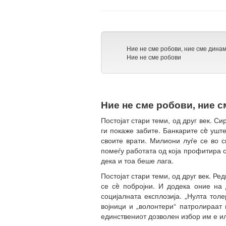
Ние не сме робови, ние сме динам
Ние не сме робови
Ние не сме робови, ние с
Постојат стари теми, од друг век. С
ги покаже забите. Банкарите сè ушт
своите врати. Милиони луѓе се во с
помеѓу работата од која профитира са
дека и тоа беше лага.
Постојат стари теми, од друг век. Ре
се сè побројни. И додека оние на 
социјалната експлозија. „Нулта тол
војници и „волонтери“ патролираат
единствениот дозволен избор им е ил