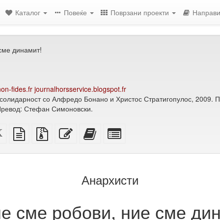
Каталог
Повеќе
Поврзани проекти
Направи
сме динамит!
on-fides.fr
journalhorsservice.blogspot.fr
а солидарност со Алфредо Бонано и Христос Стратигопулос, 2009. П
Превод: Стефан Симоновски.
ен
XeLaTeX
изворот
Изворни
Уреди
Додади
Избери
извор
во
датотеки
го
го
поединечни
обичен
со
овој
овој
делови
ење)
текст
прилози
текст
текст
за
на
збирка
Анархисти
збирката
е сме робови, ние сме ди