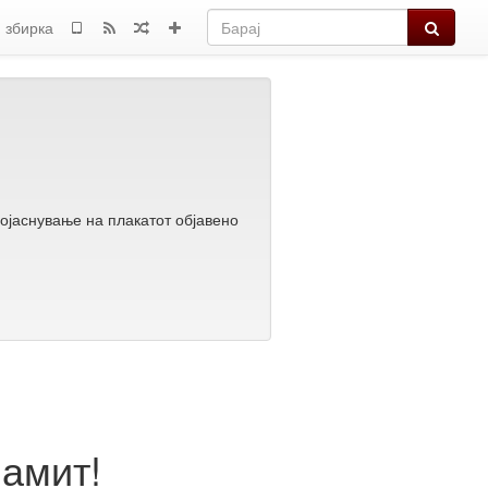
Барај
 збирка
ојаснување на плакатот објавено
намит!