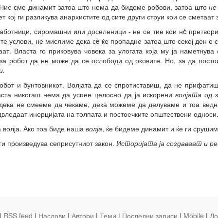
 Ние сме динамит затоа што нема да бидеме робови, затоа што
не
вет кој ги разликува анархистите од сите други струи кои се сметаат
работници, сиромашни или доселеници - не се тие кои нè претвор
е услови, не мислиме дека сè ќе пропадне затоа што секој ден е с
ат. Власта го приковува човека за улогата која му ја наметнува 
за робот да не може да се ослободи од оковите. Но, за да пост
и.
робот и бунтовникот. Волјата да се спротиставиш, да не прифатиш
ласта никогаш нема да успее целосно да ја искорени
волјата
од з
 дека не смееме да чекаме, дека можеме да делуваме и тоа ведна
адвледаат инерцијата на толпата и постоечките општествени односи
 волја. Ако тоа биде наша
волја
, ќе бидеме динамит и ќе ги срушим
 ги произведува сеприсутниот закон.
Историјата ја создаваат и р
|
RSS feed
|
Наслови
|
Автори
|
Теми
|
Последни записи
|
Mobile
|
До