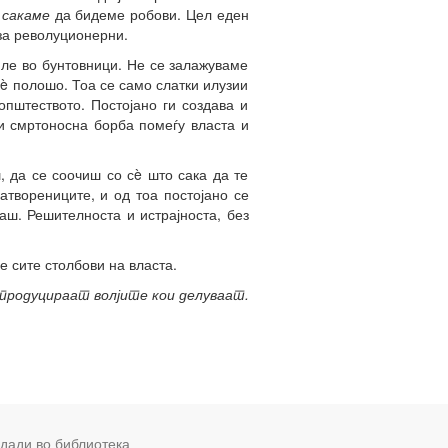
 сакаме
да бидеме робови. Цел еден
 за револуционерни.
иле во бунтовници. Не се залажуваме
è полошо. Тоа се само слатки илузии
општеството. Постојано ги создава и
ои смртоносна борба помеѓу власта и
, да се соочиш со сè што сака да те
атворениците, и од тоа постојано се
ш. Решителноста и истрајноста, без
.
е сите столбови на власта.
епродуцираат волјите кои делуваат.
дади во библиотека