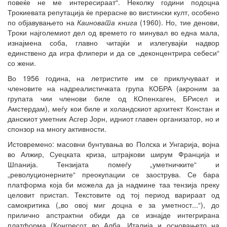
повеќе не ме интересираат“. Неколку години подоцна
Трокиевата репутација ќе прерасне во вистински култ, особено
по објавувањето на
Каиновата книга
(1960). Но, тие денови,
Троки најголемиот дел од времето го минувал во една мала,
изнајмена соба, главно читајќи и излегувајќи надвор
единствено да игра флипери и да се „деконцентрира себеси“
со жени.
Во 1956 година, на летристите им се приклучуваат и
членовите на надреалистичката група КОБРА (акроним за
групата чии членови биле од КОпенхаген, БРисел и
Амстердам), меѓу кои биле и холандскиот архитект Констан и
данскиот уметник Асгер Јорн, идниот главен организатор, но и
спонзор на многу активности.
Истовремено: масовни бунтувања во Полска и Унгарија, војна
во Алжир, Суецката криза, штрајкови ширум Франција и
Шпанија. Тензијата помеѓу „уметничките“ и
„револуционерните“ преокупации се заострува. Се бара
платформа која би можела да ја надмине таа тензија преку
целовит пристап. Текстовите од тој период варираат од
самокритика („во овој миг доцна е за уметност...“), до
прилично апстрактни обиди да се изнајде интегрирана
платформа (Конгресот во Алба, Италија и основањето на