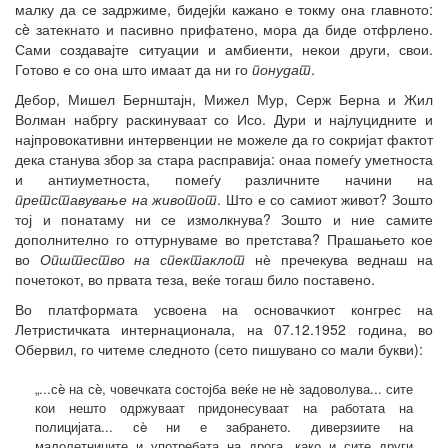
малку да се задржиме, бидејќи кажано е токму она главното:
сè затекнато и пасивно прифатено, мора да биде отфрлено.
Сами создавајте ситуации и амбиенти, некои други, свои.
Готово е со она што имаат да ни го
понудат
.
Дебор, Мишел Бернштајн, Мижел Мур, Серж Берна и Жил
Волман набргу раскинуваат со Исо. Дури и најлуцидните и
најпровокативни интервенции не можеле да го сокријат фактот
дека станува збор за стара расправија: онаа помеѓу уметноста
и антиуметноста, помеѓу различните начини на
претставување на животот
. Што е со самиот живот? Зошто
тој и понатаму ни се измолкнува? Зошто и ние самите
дополнително го оттурнуваме во претстава? Прашањето кое
во
Општество на спектаклот
нѐ пречекува веднаш на
почетокот, во првата теза, веќе тогаш било поставено.
Во платформата усвоена на основачкиот конгрес на
Летристичката интернационала, на 07.12.1952 година, во
Обервил, го читеме следното (сето пишувано со мали букви):
„...сè на сè, човечката состојба веќе не нè задоволува... сите
кои нешто одржуваат придонесуваат на работата на
полицијата... сè ни е забрането. диверзиите на
малолетниците и употребата на дрога, како и сите други