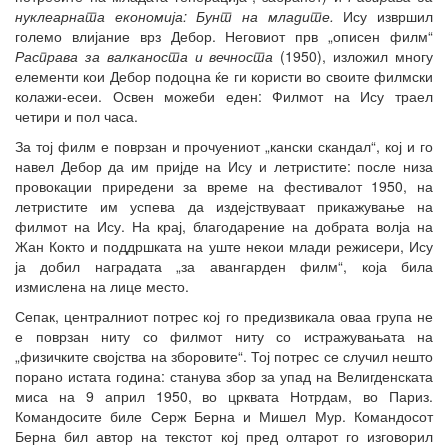
нуклеарната економија: Бунт на младите.
Ису извршил
големо влијание врз Дебор. Неговиот прв „описен филм“
Расправа за валканоста и вечноста
(1950), изложил многу
елементи кои Дебор подоцна ќе ги користи во своите филмски
колажи-есеи. Освен можеби еден: Филмот на Ису траел
четири и пол часа.
За тој филм е поврзан и прочуениот „кански скандал“, кој и го
навел Дебор да им пријде на Ису и летристите: после низа
провокации приредени за време на фестивалот 1950, на
летристите им успева да издејствуваат прикажување на
филмот на Ису. На крај, благодарение на добрата волја на
Жан Кокто и поддршката на уште некои млади режисери, Ису
ја добил наградата „за авангарден филм“, која била
измислена на лице место.
Сепак, централниот потрес кој го предизвикала оваа група не
е поврзан ниту со филмот ниту со истражувањата на
„физичките својства на зборовите“. Тој потрес се случил нешто
порано истата година: станува збор за упад на Велигденската
миса на 9 април 1950, во црквата Нотрдам, во Париз.
Командосите биле Серж Берна и Мишел Мур. Командосот
Берна бил автор на текстот кој пред олтарот го изговорил