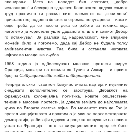
планирање. Мета на нападот бил слаткиот, „добро
испланиран“ и бескрајно здодевен Копенхаген, додека самиот
труд практично ги развил сите елементи на „сечи-лепи“
пристапот кој подоцна ќе стекне огромна популарност – иако и
овде треба да се посочи дека се работи за техника која
наголемо ја користеле уште дадаистите, што и самиот Дебор
го истакнувал. За разлика од надреализмот, чие влијание
можеби било и поголемо, дада кај Дебор не будела толку
амбивалентни чувства. Таа била и останала неговата
најголема младешка љубов.
1958 година ја одбележуваат масовни протести ширум
Франција, масакри на цивили во Тунис и Алжир – и првиот
број на
Ситуационистичката интернационала
.
Непријателскиот став кон Комунистичката партија и нејзините
синдикати дополнително се заострува. Дебаклот на
француската колонијална политика, новите општествени
тензии и масовни протести, ја довеле земјата до најголемата
криза по Втората светска војна. Во моментот кога де Гол ја
презел иницијативата и практично ја укинал парламентарната
демократија, добивајќи одврзани раце за пишување на новиот
устав на Франција – што за ситуационистите пред сè било
индикатор на еден авторитарен тренд, а не причина за