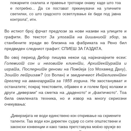
пожарните скалила и правење тротоари онаму каде што тоа
е потребно... Да се постават прекинувачи на уличните
светилки, со што градското осветлување ќе биде под јавна
контрола“, итн.
Во истиот број фрчат предлози за нови називи на улиците и
графити. Во текстот
За улогата на пишаниот збор
, за
станбените згради во близина на фабриката на Рено бил
предвиден следниот графит: СПИЕШ ЗА ГАЗДАТА.
Во овој период Дебор пишува некои од најзначајните есеи:
Големиот сон и неговите клиенти
,
Архитектурата и
играта
,
Последните денови на Помпеја
(со Мохамед Даху),
Зошто летризам?
(со Волан) и заедничкиот
Интелигентен
преглед на авангардата за 1955 година
. Не заостануваат и
останатите; покрај текстовите, објавен е и голем број колажи и
други „диверзии“ на сметка на „даденото“ и „фактичкото“. Тоа
била омилената техника, но и извор на многу сериозни
очекувања:
„Диверзијата не води единствено кон откривање на скриените
таленти. Таа води кон директен судир со сите општествени и
законски конвенции и како таква претставува моќно оружје во