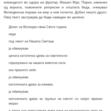
командосот во одора на фратар, Мишел Мур. Париз, измачен
од војната, повоените репресии и општата беда, очекувал
Велигденска порака на мир и нов почеток. Добил нешто друго.
Овој текст заслужува да биде наведен во целина:
Денес на Велигден оваа Света година
овде
под ликот на Нашата Светица
ја обвинувам
целата католичка црква за смртоносно
скршнување на нашата животна сила
кон празното небо
ја обвинувам
католичката црква за измама
ја обвинувам
католичката црква за труење на светот со својот мрачен
морал
и затоа што претставува жива рана на распаднатото тело на