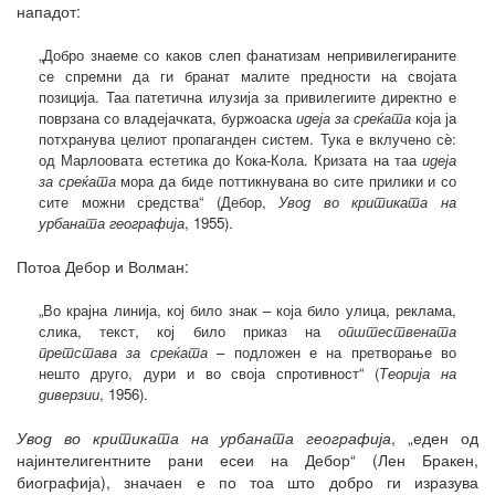
нападот:
„Добро знаеме со каков слеп фанатизам непривилегираните
се спремни да ги бранат малите предности на својата
позиција. Таа патетична илузија за привилегиите директно е
поврзана со владејачката, буржоаска
идеја за среќата
која ја
потхранува целиот пропаганден систем. Тука е вклучено сè:
од Марлоовата естетика до Кока-Кола. Кризата на таа
идеја
за среќата
мора да биде поттикнувана во сите прилики и со
сите можни средства“ (Дебор,
Увод во критиката на
урбаната географија
, 1955).
Потоа Дебор и Волман:
„Во крајна линија, кој било знак – која било улица, реклама,
слика, текст, кој било приказ на
општествената
претстава за среќата
– подложен е на претворање во
нешто друго, дури и во своја спротивност“ (
Теорија на
диверзии
, 1956).
Увод во критиката на урбаната географија
, „еден од
најинтелигентните рани есеи на Дебор“ (Лен Бракен,
биографија), значаен е по тоа што добро ги изразува