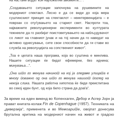
„Создавањето ситуации започнува на рушевините на
модерниот спектакл. Лесно е да се види до која мера
суштинскиот принцип на спектаклот – неинтервенцијата – е
поврзан со отуѓувањето на стариот свет. Наспроти тоа,
најважните револуционерни експерименти во културата
тежнееле да го разбијат поистоветувањето на набљудувачот
со ликот на главниот јунак и на тој начин да го наведат на
активно однесување, сите свои способности да ги стави во
служба на револуцијата на сопствениот живот“.
„Тоа е целата наша програма, која во суштина е минлива.
Нашите ситуации ќе бидат ефемерни, без иднина;
минувања
...“.
„
Она што го менува начинот на кој ја гледаме улицата е
многу поважно од она што го менува нашиот поглед на
некоја слика
. Нашата работна хипотеза ќе биде преиспитана
во секој иден бунт, од која било страна да доаѓа“.
За време на еден викенд во Копенхаген, Дебор и Асгер Јорн ја
прават книгата-колаж
Fin de Copenhague
(1957). Техниката на
„диверзија“, применета и во
Мемоарите
, овојпат донесува
брутална критика на модерниот начин на живот и градско