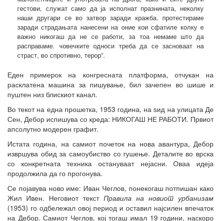
гестови, служат само да ја исполнат празнината, неколку
наши другари се во затвор заради кражба. протестираме
заради страдањата нанесени на оние кои сфатиле колку е
важно никогаш да не се работи, за тоа немаме што да
расправаме. човечките односи треба да се засноваат на
страст, во спротивно, терор“.
Еден примерок на конгресната платформа, отчукан на
расклатена машина за пишување, бил зачепен во шише и
пуштен низ блискиот канал.
Во текот на една прошетка, 1953 година, на ѕид на улицата Де
Сен, Дебор испишува со креда: НИКОГАШ НЕ РАБОТИ. Првиот
апсолутно модерен графит.
Истата година, на самиот почеток на нова авантура, Дебор
извршува обид за самоубиство со гушење. Деталите во врска
со конкретната техника остануваат нејасни. Оваа идеја
продолжила да го прогонува.
Се појавува ново име: Иван Чеглов, понекогаш потпишан како
Жил Ивен. Неговиот текст
Правила на новиот урбанизам
(1953) го одбележал овој период и оставил најсилен впечаток
на Дебор. Самиот Чеглов, кој тогаш имал 19 години, наскоро