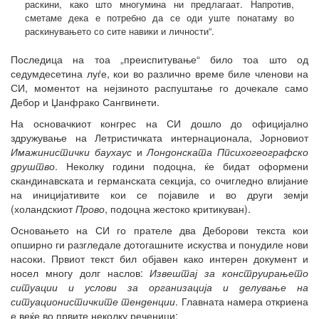
раскини, како што многумина ни предлагаат. Напротив,
сметаме дека е потребно да се оди уште понатаму во
раскинувањето со сите навики и личности“.
Последица на тоа „преиспитување“ било тоа што од
седумдесетина луѓе, кои во различно време биле членови на
СИ, моментот на нејзиното распуштање го дочекале само
Дебор и Џанфрако Сангвинети.
На основачкиот конгрес на СИ дошло до официјално
здружување на Летристичката интернационала, Јорновиот
Имажинистички баухаус
и
Лондонската Ппсихогеографско
друштво
. Неколку години подоцна, ќе бидат оформени
скандинавската и германската секција, со очигледно влијание
на иницијативите кои се појавиле и во други земји
(холандскиот
Прово
, подоцна жестоко критикуван).
Основањето на СИ го прателе два Деборови текста кои
опширно ги разгледале дотогашните искуства и понудиле нови
насоки. Првиот текст бил објавен како интерен документ и
носел многу долг наслов:
Извештај за конструирањето
ситуации и услови за организација и делување на
ситуационистичките тенденции
. Главната намера откриена
е веќе во првите неколку реченици: