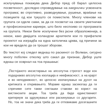
исклучувања покажува дека Дебор пред сè барал целосна
посветеност, доследно спроведување на
заеднички
усвоената
програма; во спротивно, разводнување, рушење, враќање на
позициите од кои тукушто се поместиле. Многу членови на
групата си оделе сами, за да се посветат на своите уметнички
и професионални кариери, што било неспоиво со програмата
на групата. Некои биле исклучени без јасни образложенија, а
некои, како двајцата холандски архитекти кои го прифатиле
проектот на изградба на една католичка црква, од причини за
кои не вредело да се трошат зборови.
Во текстот кој следел веднаш по раскинот со Волман, сигурно
многу поболен отколку што сакал да признае, Дебор уште
еднаш се осврнал на тоа прашање:
„Постојаното инсистирање на апсолутна строгост води кон
подеднакво апсолутна изолација и неефикасност, а на крајот
и во неподвижност, во целосно изопачување на духот на
критиката и откривањето. Мораме еднаш засекогаш да ги
спречиме сите такви секташки ставови во корист на
вистинските акции. Тоа треба да биде единствениот
критериум за здружување или раскинување со другарите.
Но, тоа не значи дека треба да ги отповикаме досегашните