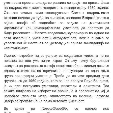
уметноста престанала да се развива со крајот на првата фаза
на надреалистичкиот експеримент, некаде околу 1930 година.
Оттогаш имаме само повторување. Самиот надреализам
оттогаш почнал да губи на значење, за после Втората светска
војна, тонејќи сè подлабоко во водите на „мистичниот
идеализам“ или комерцијалната уметност, да престане да
биде релевантен. Новото создавање, супериорно во однос на
сета дотогашна уметност и антиуметност, можно е само во
услови кои ќе настанат по „револуционерната ликвидација на
капитализмот“.
Имено, потребни ни се услови за создавање живот, а не на
некаков си нов уметнички израз. Оттаму толку бруталниот
заклучок на расправата за која некој можеби помислил дека се
однесува само на езотеричните преокупации на една мала
група авангардни уметници. Треба да се има предвид дека
групата, сè до 1960 година, кога во неа влегува Раул Ванејгем,
ја чинеле исклучиво уметници, писатели и архитекти. Тоа
секако влијаело на изборот на прашања и правецот од кој ја
напаѓале главната мета: општеството во целина, неговата
„идеја за среќата“, а не само неговата уметност.
Во делот на
Извештаиите
, со наслов
Кон