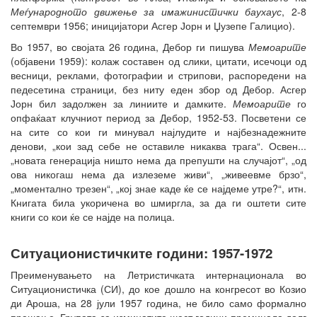
Меѓународното движење за имажинистички баухаус
, 2-8
септември 1956; иницијатори Асгер Јорн и Џузепе Галицио).
Во 1957, во својата 26 година, Дебор ги пишува
Мемоарите
(објавени 1959): колаж составен од слики, цитати, исечоци од
весници, реклами, фотографии и стрипови, распоредени на
педесетина страници, без ниту еден збор од Дебор. Асгер
Јорн бил задолжен за линиите и дамките.
Мемоарите
го
опфаќаат клучниот период за Дебор, 1952-53. Посветени се
на сите со кои ги минувал најлудите и најбезнадежните
денови, „кои зад себе не оставиле никаква трага“. Освен...
„новата генерација ништо нема да препушти на случајот“, „од
ова никогаш нема да излеземе живи“, „живеевме брзо“,
„моментално трезен“, „кој знае каде ќе се најдеме утре?“, итн.
Книгата била укоричена во шмиргла, за да ги оштети сите
книги со кои ќе се најде на полица.
Ситуационистичките години: 1957-1972
Преименувањето на Летристичката интернационала во
Ситуационистичка (СИ), до кое дошло на конгресот во Козио
ди Ароша, на 28 јули 1957 година, не било само формално
прашање. Групата за изминатите шест години преминала долг