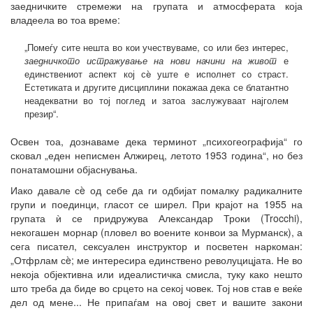
заедничките стремежи на групата и атмосферата која
владеела во тоа време:
„Помеѓу сите нешта во кои учествуваме, со или без интерес,
заедничкото истражување на нови начини на живот
е
единствениот аспект кој сè уште е исполнет со страст.
Естетиката и другите дисциплини покажаа дека се блатантно
неадекватни во тој поглед и затоа заслужуваат најголем
презир“.
Освен тоа, дознаваме дека терминот „психогеографија“ го
сковал „еден неписмен Алжирец, летото 1953 година“, но без
понатамошни објаснувања.
Иако давале сè од себе да ги одбијат помалку радикалните
групи и поединци, гласот се ширел. При крајот на 1955 на
групата ѝ се придружува Александар Троки (Trocchi),
некогашен морнар (пловел во воените конвои за Мурманск), а
сега писател, сексуален инструктор и посветен наркоман:
„Отфрлам сè; ме интересира единствено револуцицјата. Не во
некоја објективна или идеалистичка смисла, туку како нешто
што треба да биде во срцето на секој човек. Тој нов став е веќе
дел од мене... Не припаѓам на овој свет и вашите закони