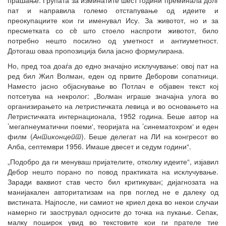
пат и направила големо отстапување од идеите и
преокупациите кои ги именувал Ису. За животот, но и за
пресметката со сè што стоело наспроти животот, било
потребно нешто посилно од уметност и антиуметност.
Дотогаш оваа пропозиција била јасно формулирана.
Но, пред тоа доаѓа до едно значајно исклучување: овој пат на
ред бил Жил Волман, еден од првите Деборови сопатници.
Наместо јасно објаснување во Потлач е објавен текст кој
потсетува на некролог: „Волман играше значајна улога во
организирањето на летристичката левица и во основањето на
Летристичката интернационала, 1952 година. Беше автор на
’мегапнеуматични поеми‘, теоријата на ’синематохром‘ и еден
филм (
Антиконцепт
). Беше делегат на ЛИ на конгресот во
Алба, септември 1956. Имаше двесет и седум години“.
„Подобро да ги менуваш пријателите, отколку идеите“, изјавил
Дебор нешто порано по повод практиката на исклучување.
Заради ваквиот став често бил критикуван; дијагнозата на
манијакален авторитатизам на прв поглед не е далеку од
вистината. Најпосле, ни самиот не криел дека во некои случаи
намерно ги заострувал односите до точка на пукање. Сепак,
малку поширок увид во текстовите кои ги прателе тие