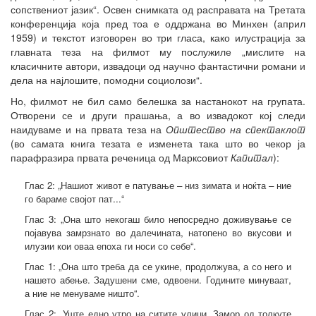
сопствениот јазик“. Освен снимката од расправата на Третата
конференција која пред тоа е оддржана во Минхен (април
1959) и текстот изговорен во три гласа, како илустрација за
главната теза на филмот му послужиле „мислите на
класичните автори, извадоци од научно фантастични романи и
дела на најлошите, помодни социолози“.
Но, филмот не бил само белешка за настанокот на групата.
Отворени се и други прашања, а во извадокот кој следи
наидуваме и на првата теза на
Општество на спектаклот
(во самата книга тезата е изменета така што во чекор ја
парафразира првата реченица од Марксовиот
Капитал
):
Глас 2: „Нашиот живот е патување – низ зимата и ноќта – ние
го бараме својот пат...“
Глас 3: „Она што некогаш било непосредно доживување се
појавува замрзнато во далечината, натопено во вкусови и
илузии кои оваа епоха ги носи со себе“.
Глас 1: „Она што треба да се укине, продолжува, а со него и
нашето абење. Задушени сме, одвоени. Годините минуваат,
а ние не менуваме ништо“.
Глас 2: „Уште едно утро на ситите улици. Замор од толкуте