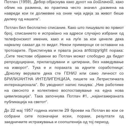
Потлач (1959), Дебор објаснува како духот на
потлачот
, како
облик на размена, во практика често значел „размена на
навреди кои ги должевме на оние чија идеја за живот беше
далеку од нашата“.
Потлач бил бесплатно списание. Како што пишувало во првиот
број, списанието е испраќано на адреси случајно избрани од
телефонскиот именик, како и на луѓе за кои ценеле дека
најмалку сакаат да го видат. Некои примероци се оставани на
тротоарите. Пристигнува и првата јасна anticopyright порака:
„Сите текстови објавени во Потлач можат слободно да бидат
репродуцирани, прилагодувани и цитирани, без наведување
на изворот“. Тука е и пораката за идните соработници:
„Доколку верувате дека сте ГЕНИЈ или само личност со
БРИЛИЈАНТНА ИНТЕЛИГЕНЦИЈА, пишете на Летристичката
интернационала“. Во уводниот напис пишува: „Ние работиме
на свесното и колективно воспоставување на една нова
цивилизација“. Така започнува Потлач #1, „најангажираната
публикација на светот“.
До 22 мај 1957 година излегле 29 броеви на Потлач во кои се
собрани сите позначајни есеи, пораки, резултати од
заедничките истражувања и соопштенија од тој период.