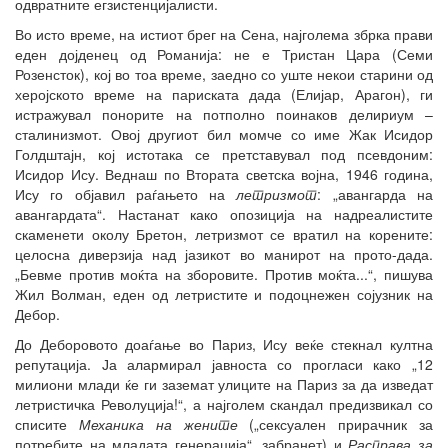
одвратните егзистенцијалисти.
Во исто време, на истиот брег на Сена, најголема збрка прави
еден дојденец од Романија: не е Тристан Цара (Семи
Розенсток), кој во тоа време, заедно со уште некои старини од
херојското време на париската дада (Елијар, Арагон), ги
истражувал понорите на потполно поинаков делириум –
сталинизмот. Овој другиот бил момче со име Жак Исидор
Голдштајн, кој истотака се претставувал под псевдоним:
Исидор Ису. Веднаш по Втората светска војна, 1946 година,
Ису го објавил раѓањето на
летризмот
: „авангарда на
авангардата“. Настанат како опозиција на надреалистите
скаменети околу Бретон, летризмот се вратил на корените:
целосна диверзија над јазикот во манирот на прото-дада.
„Бевме против моќта на зборовите. Против моќта...“, пишува
Жил Волман, еден од летристите и подоцнежен сојузник на
Дебор.
До Деборовото доаѓање во Париз, Ису веќе стекнал култна
репутација. Ја алармирал јавноста со прогласи како „12
милиони млади ќе ги заземат улиците на Париз за да изведат
летристичка Револуција!“, а најголем скандал предизвикал со
списите
Механика на жените
(„сексуален прирачник за
потребите на младата генерација“, забранет) и
Расправа за