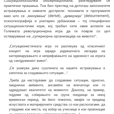
Ситуационистичка интернационала
, разгледувани се
практични прашања. Тоа бил преглед на дотогаш започнатите
истражувања и нивните дострели: техниките и програмите
како што се „минувања“ (derivé), „диверзија“ (detournement),
психогеографија и унитарен урбанизам – тој специфично
ситуационистички изум, кој требал сите овие аспекти на
Големата револуционерна игра да ги поврзе со цел
остварување на „супериорна организација на животот“.
„Ситуационистичката игра се разликува од класичниот
концепт на игра заради радикалната негација на
натпреварувањето и неприфаќањето на одвоеност на играта
од секојдневниот живот“.
„Сè укажува дека суштината на нашите истражувања е
хипотеза за создавањето ситуации...“.
„Треба да настојуваме да создаваме ситуации, односно,
заеднички амбиенти, ансамбли на впечатоци кои го
одредуваат квалитетот на моментот. Доколку, на пример,
појдеме од собирањето на група поединци за некој
временски период, би било пожелно, имајќи ги предвид
искуствата и материјалните средства со кои располагаме, да
утврдиме кои места, кој избор на учесници и кои провокации
на настани водат кон најпожелни амбиенти...“.