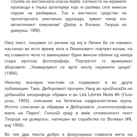
служба на вистинската класна борба. Евтиноста на нејзините
производи е тешка артилерија која ги разбива сите кинески
ѕидови на разбирање. Тоа е вистинско средство на
пролетерската уметничка едукација, првиот чекор кон
автентичниот комунизам“ (Дебор и Волман,
Теорија на
диверзии,
1956).
Овој текст, пишуван со речник од кој и Ленин би се наежил,
настанал во исто време кога и Лениновиот портрет-колаж, на
кој славното чело го заменуваат бујни женски облини од некоја
стара еротска фотографија. Портретот го врамуваат
зборовите: „Универзумот се врти околу нејзините цицки“.
(1956).
Неколку значајни текстови се појавуваат и во други
публикации. Така, Деборовиот прочуен
Увод во критиката на
урбаната географија
објавен е во Les Lèvres Nues #6 (
Голи
усни
, 1955), списание на белгиска надреалистичка група.
Истото списание ја објавува и Деборовата „психогеографска
мапа на Париз“,
Голиот град
и веќе споменатиот текст
Теорија на диверзии
, напишан во соработка со Волман (#8,
мај 1956).
Во тие два текста добро е фокусирана главната мета на