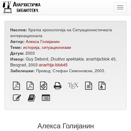
Toggl
navig
Наслов:
Кратка хронологија на Ситуационистичката
интернационала
Автор:
Алекса Голијанин
Теми:
историја
,
ситуационизам
Датум:
2003
Извор:
Guy Debord,
Društvo spektakla
, anarhija/blok 45,
Beograd, 2003
anarhija-blok45
Забелешки:
Превод: Стефан Симоновски, 2003.
обичен
А4
EPUB
Целосен
XeLaTeX
изворот
Изворни
PDF
PDF
(за
HTML
извор
во
датотеки
за
мобилни
(за
обичен
со
Уреди
Додади
Избери
печатење
уреди)
печатење)
текст
прилози
го
го
поединечни
овој
овој
делови
текст
текст
за
на
збирка
Алекса Голијанин
збирката