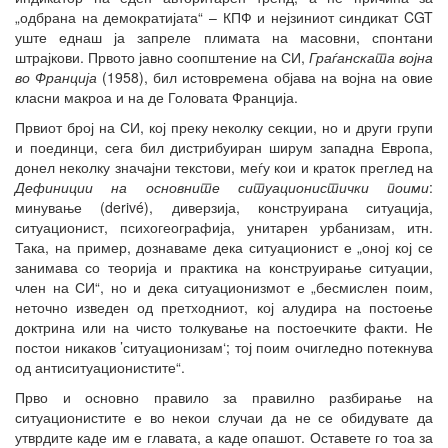
„одбрана на демократијата“ – КПФ и нејзиниот синдикат CGT
уште еднаш ја запреле плимата на масовни, спонтани
штрајкови. Првото јавно соопштение на СИ,
Граѓанската војна
во Франција
(1958), бил истовремена објава на војна на овие
класни макроа и на де Головата Франција.
Првиот број на СИ, кој преку неколку секции, но и други групи
и поединци, сега бил дистрибуиран ширум западна Европа,
донел неколку значајни текстови, меѓу кои и краток преглед на
Дефиниции на основните ситуационистички поими
:
минување (derivé), диверзија, конструирана ситуација,
ситуационист, психогеографија, унитарен урбанизам, итн.
Така, на пример, дознаваме дека ситуационист е „оној кој се
занимава со теорија и практика на конструирање ситуации,
член на СИ“, но и дека ситуационизмот е „бесмислен поим,
неточно изведен од претходниот, кој алудира на постоење
доктрина или на чисто толкување на постоечките факти. Не
постои никаков ’ситуационизам‘; тој поим очигледно потекнува
од антиситуационистите“.
Прво и основно правило за правилно разбирање на
ситуационистите е во некои случаи да не се обидувате да
утврдите каде им е главата, а каде опашот. Оставете го тоа за