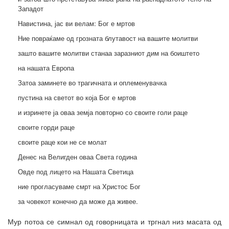
Западот
Навистина, јас ви велам: Бог е мртов
Ние повраќаме од грозната блутавост на вашите молитви
зашто вашите молитви станаа заразниот дим на боиштето
на нашата Европа
Затоа заминете во трагичната и оплеменувачка
пустина на светот во која Бог е мртов
и изринете ја оваа земја повторно со своите голи раце
своите горди раце
своите раце кои не се молат
Денес на Велигден оваа Света година
Овде под лицето на Нашата Светица
ние прогласуваме смрт на Христос Бог
за човекот конечно да може да живее.
Мур потоа се симнал од говорницата и тргнал низ масата од