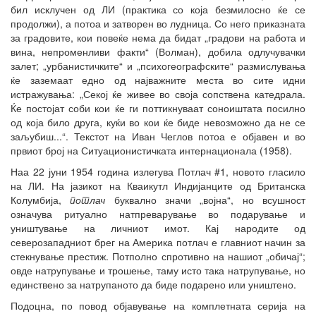
бил исклучен од ЛИ (практика со која безмилосно ќе се
продолжи), а потоа и затворен во лудница. Со него приказната
за градовите, кои повеќе нема да бидат „градови на работа и
вина, непроменливи факти“ (Волман), добила одлучувачки
залет; „урбанистичките“ и „психогеографските“ размислувања
ќе заземаат едно од најважните места во сите идни
истражувања: „Секој ќе живее во своја сопствена катедрала.
Ќе постојат соби кои ќе ги поттикнуваат соноиштата посилно
од која било друга, куќи во кои ќе биде невозможно да не се
заљубиш...“. Текстот на Иван Чеглов потоа е објавен и во
првиот број на Ситуационистичката интернационала (1958).
Наа 22 јуни 1954 година излегува Потлач #1, новото гласило
на ЛИ. На јазикот на Кваикутл Индијанците од Британска
Колумбија,
потлач
буквално значи „војна“, но всушност
означува ритуално натпреварување во подарување и
уништување на личниот имот. Кај народите од
северозападниот брег на Америка потлач е главниот начин за
стекнување престиж. Потполно спротивно на нашиот „обичај“;
овде натрупување и трошење, таму исто така натрупување, но
единствено за натрупаното да биде подарено или уништено.
Подоцна, по повод објавување на комплетната серија на