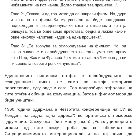
ноќи минати на ист начин. Долго траеше таа прошетка...“.
Глас 2: „Секако, и од тоа може да се направи филм. Но, дури
и кога на тој филм би му успеало да биде подеднакво
недоследен и незадоволувачки како и стварноста која ја
опишува, тоа ќе биде само претстава: бедна и лажна како и
овие неколку излитени кадри на една прошетка“.
Глас 3: „Се зборува за ослободување на филмот. Но, од
какво значење е ослободувањето на една уметност преку
која Пјер, Жак или Франсоа ќе можат тогаш љубоморно да ни
ги соопштат своите ропски чувства?“.
Единствениот вистински потфат е ослободувањето на
секојдневниот живот, не само во некоја историска
перспектива, туку овде и сега. Тоа подразбира отфрлање на
сите отуѓени облици на комуникација. Затоа и филмот мора да
биде уништен“.
1960 година оддржана е Четвртата конференција на СИ во
Лондон, на „една тајна адреса“: во Британското поморско
здружение. Заклучокот бил многу јасен: „Револуционерните
играчи од сите земји треба да се обединат во
Ситуационистичката интернационала и на тој начин да