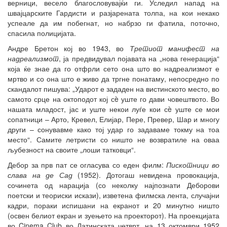
верници, весело благословувајќи ги. Уследил напад на
швајцарските Гардисти и разјарената толпа, на кои некако
успеале да им побегнат, но набрзо ги фатила, поточно,
спасила полицијата.
Андре Бретон кој во 1943, во
Третиот манифест на
надреализмот
, ја предвидувал појавата на „нова генерација“
која ќе знае да го отфрли сето она што во надреализмот е
мртво и со она што е живо да тргне понатаму, непосредно по
скандалот пишува: „Ударот е зададен на вистинското место, во
самото срце на октоподот кој сè уште го дави човештвото. Во
нашата младост, јас и уште некои луѓе кои сè уште се мои
сопатници – Арто, Кревел, Елијар, Пере, Превер, Шар и многу
други – сонувавме како тој удар го задаваме токму на тоа
место“. Самите летристи со ништо не возвратиле на оваа
љубезност на своите „лоши татковци“.
Дебор за прв пат се огласува со еден филм:
Пискотници во
слава на де Сад
(1952). Дотогаш невидена провокација,
сочинета од нарација (со неколку најпознати Деборови
поетски и теориски искази), изветена филмска лента, случајни
кадри, пораки испишани на екранот и 20 минутно ништо
(освен белиот екран и зуењето на проекторот). На проекцијата
во Cinema Club во Латинската четврт, на 13 октомври 1952