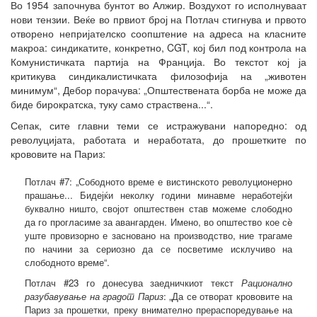
Во 1954 започнува бунтот во Алжир. Воздухот го исполнуваат
нови тензии. Веќе во првиот број на Потлач стигнува и првото
отворено непријателско соопштение на адреса на класните
макроа: синдикатите, конкретно, CGT, кој бил под контрола на
Комунистичката партија на Франција. Во текстот кој ја
критикува синдикалистичката филозофија на „животен
минимум“, Дебор порачува: „Општествената борба не може да
биде бирократска, туку само страствена...“.
Сепак, сите главни теми се истражувани напоредно: од
револуцијата, работата и неработата, до прошетките по
крововите на Париз:
Потлач #7: „Сободното време е вистинското револуционерно
прашање... Бидејќи неколку години минавме неработејќи
буквално ништо, својот општествен став можеме слободно
да го прогласиме за авангарден. Имено, во општество кое сè
уште провизорно е засновано на производство, ние трагаме
по начини за сериозно да се посветиме исклучиво на
слободното време“.
Потлач #23 го донесува заедничкиот текст
Рационално
разубавување на градот Париз
: „Да се отворат крововите на
Париз за прошетки, преку внимателно прераспоредување на