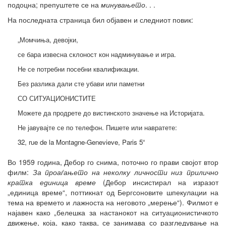
подоцна; препуштете се на
минувањето
. . .
На последната страница бил објавен и следниот повик:
„Момчиња, девојки,
се бара извесна склоност кон надминување и игра.
Не се потребни посебни квалификации.
Без разлика дали сте убави или паметни
СО СИТУАЦИОНИСТИТЕ
Можете да продрете до вистинското значење на Историјата.
Не јавувајте се по телефон. Пишете или навратете:
32, rue de la Montagne-Genevieve, Paris 5“
Во 1959 година, Дебор го снима, поточно го прави својот втор
филм:
За проаѓањето на неколку личности низ прилично
кратка единица време
(Дебор инсистирал на изразот
„единица време“, поттикнат од Бергсоновите шпекулации на
тема на времето и лажноста на неговото „мерење“). Филмот е
најавен како „белешка за настанокот на ситуационистичкото
движење, која, како таква, се занимава со разгледување на