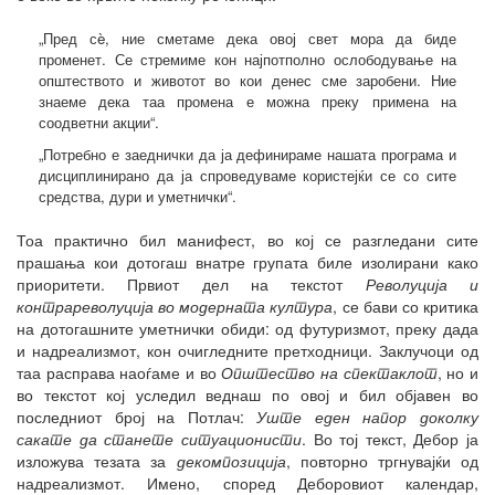
„Пред сè, ние сметаме дека овој свет мора да биде
променет. Се стремиме кон најпотполно ослободување на
општеството и животот во кои денес сме заробени. Ние
знаеме дека таа промена е можна преку примена на
соодветни акции“.
„Потребно е заеднички да ја дефинираме нашата програма и
дисциплинирано да ја спроведуваме користејќи се со сите
средства, дури и уметнички“.
Тоа практично бил манифест, во кој се разгледани сите
прашања кои дотогаш внатре групата биле изолирани како
приоритети. Првиот дел на текстот
Револуција и
контрареволуција во модерната култура
, се бави со критика
на дотогашните уметнички обиди: од футуризмот, преку дада
и надреализмот, кон очигледните претходници. Заклучоци од
таа расправа наоѓаме и во
Општество на спектаклот
, но и
во текстот кој уследил веднаш по овој и бил објавен во
последниот број на Потлач:
Уште еден напор доколку
сакате да станете ситуационисти
. Во тој текст, Дебор ја
изложува тезата за
декомпозиција
, повторно тргнувајќи од
надреализмот. Имено, според Деборовиот календар,