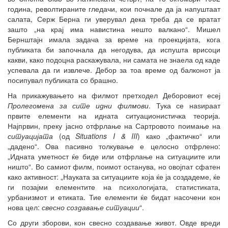
година, револтираните гледачи, кои почнале да ја напуштаат
салата, Серж Берна ги уверувал дека треба да се вратат
зашто „на крај има навистина нешто валкано“. Мишел
Бернштајн имала задача за време на проекцијата, кога
публиката би започнала да негодува, да испушта врисоци
какви, како подоцна раскажувала, ни самата не знаела од каде
успевала да ги извлече. Дебор за тоа време од балконот ја
посипувал публиката со брашно.
На прикажувањето на филмот претходел Деборовиот есеј
Пролегомена за сите идни филмови
. Тука се наѕираат
првите елементи на идната ситуационистичка теорија.
Најпрвин, преку јасно отфрлање на Сартровото поимање на
ситуацијата
(од
Situations I & III
) како „фактичко“ или
„дадено“. Ова пасивно толкување е целосно отфрлено:
„Идната уметност ќе биде или отфрлање на ситуациите или
ништо“. Во самиот филм, поимот останува, но овојпат сфатен
како активност: „Науката за ситуациите која ќе ја создадеме, ќе
ги позајми елементите на психологијата, статистиката,
урбанизмот и етиката. Тие елементи ќе бидат насочени кон
нова цел:
свесно создавање ситуации
“.
Со други зборови, кон свесно создавање живот. Овде вреди