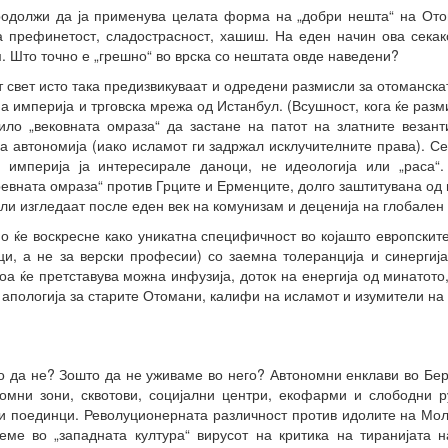
одолжи да ја применува целата форма на „добри нешта“ на Отом
а префинетост, сладострасност, хашиш. На еден начин ова секак
. Што точно е „грешно“ во врска со нештата овде наведени?
 свет исто така предизвикуваат и одредени размисли за отоманск
 империја и трговска мрежа од Истанбул. (Всушност, кога ќе разм
ло „вековната омраза“ да застане на патот на златните везант
 автономија (иако исламот ги задржал исклучителните права). Се
 империја ја интересирале даноци, не идеологија или „раса“
древната омраза“ против Грците и Ерменците, долго заштитувана од
ли изгледаат после еден век на комунизам и деценија на глобален
 ќе воскресне како уникатна специфичност во којашто европскит
ци, а не за верски професии) со заемна толеранција и синергија
оа ќе претставува можна инфузија, доток на енергија од минатото
 апологија за старите Отомани, калифи на исламот и изумители на
 да не? Зошто да не уживаме во него? Автономни енклави во Бер
мни зони, сквотови, социјални центри, екофарми и слободни р
ки поединци. Револуционерната различност против идолите на Мол
ме во „западната култура“ вирусот на критика на тиранијата н