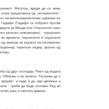
ализмот. Меѓутоа, вреди да се земе
 онаа предложена од „исламистите“.
иот антиколонијалистички суфизам на
. Гадафи (Гадафи се побунил против
дејата за Махди или Спасителот како
иот капитал невозможен) - херојскиот
е во времето, персиските и сириските
 од замоци за каузата на езотерично
луционер, герилски лидер, вратен од
атаму.
еба од друг господар. Пиел од водата
. Облечен е во зелено. Тој може да е
ј верува“, и каде и да оди цвеќиња и
ните - треба да биде основан Ред во
лство како и светата дивина.