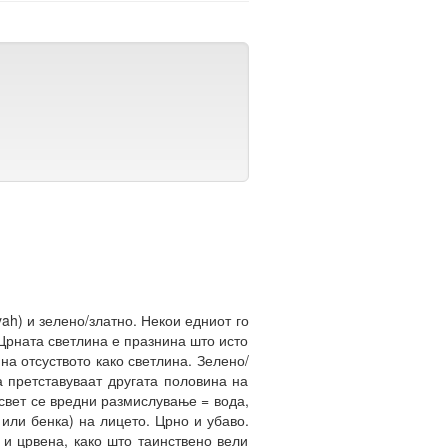
yah) и зелено/златно. Некои едниот го
Црната светлина е празнина што исто
 на отсуството како светлина. Зелено/
а претставуваат другата половина на
ј свет се вредни размислување = вода,
или бенка) на лицето. Црно и убаво.
 и црвена, како што таинствено вели