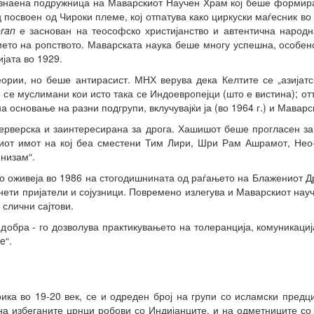
знаена подружница на Маварскиот Научен Храм кој беше формир
 посвоен од Чироки племе, кој отпатува како циркуски маѓесник во
oran
е заснован на теософско христијанство и автентична народн
мето на ропството. Маварската наука беше многу успешна, особен
јата во 1929.
рии, но беше антирасист. МНХ верува дека Келтите се „азијатск
е се муслимани кои исто така се Индоевропејци (што е вистина); 
а основање на разни подгрупи, вклучувајќи ја (во 1964 г.) и Мавар
ерверска и заинтересирана за дрога. Хашишот беше прогласен за
иот имот на кој беа сместени Тим Лири, Шри Рам Ашрамот, Нео-
низам“.
 оживеја во 1986 на стогодишнината од раѓањето на Блажениот Др
ти пријатели и сојузници. Повремено излегува и Маварскиот науче
 слични сајтови.
добра - го дозволува практикувањето на толеранција, комуникациј
e“.
ика во 19-20 век, се и одреден број на групи со исламски предц
на избеганите црнци робови со Индијанците, и на одметниците со