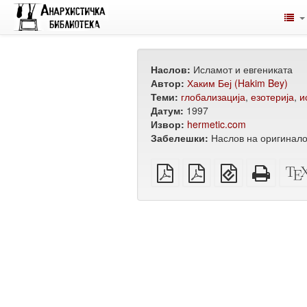
Наслов:
Исламот и евгениката
Автор:
Хаким Беј (Hakim Bey)
Теми:
глобализација
,
езотерија
,
и
Датум:
1997
Извор:
hermetic.com
Забелешки:
Наслов на оригиналот
обичен
А4
EPUB
Целос
PDF
PDF
(за
HTML
за
мобилни
(за
печатење
уреди)
печат