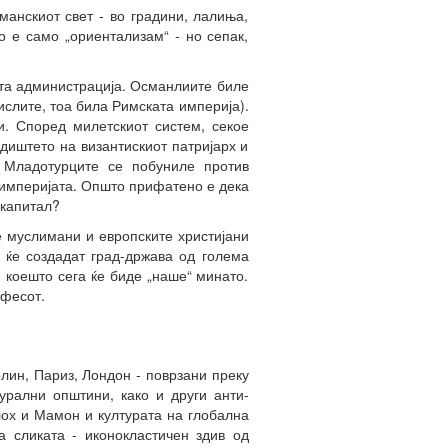
анскиот свет - во градини, лалиња,
о е само „ориентализам“ - но сепак,
ата администрација. Османлиите биле
ислите, тоа била Римската империја).
и. Според милетскиот систем, секое
диштето на византискиот патријарх и
. Младотурците се побуниле против
 империјата. Општо прифатено е дека
 капитал?
е муслимани и европските христијани
 ќе создадат град-држава од голема
, коешто сега ќе биде „наше“ минато.
 фесот.
лин, Париз, Лондон - поврзани преку
урални општини, како и други анти-
ох и Мамон и културата на глобална
а сликата - иконокластичен здив од