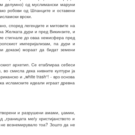
рем делумно) од муслимански маруни
како робови од Шпанците и оставени
исламски врски.
ано, според легендите и митовите на
на Желката дури и пред Викинзите, и
ние стигнале до оваа хемисфера пред
ропскиот империјализам, па дури и
ни докази) мораат да бидат земени
искиот архетип. Се етаблираа себеси
, во смисла дека нивните култури ја
канско и „white trash“! - врз основа
ека исламските идеали играат древна
атворени и разрушени амами, џамии,
д „границата меѓу христијанството и
и не вознемирувало тоа? Зошто да не