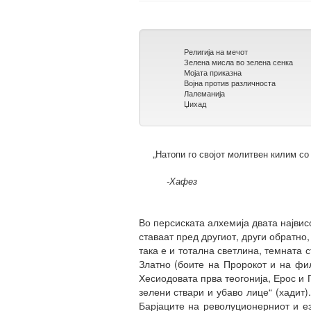
Религија на мечот
Зелена мисла во зелена сенка
Мојата приказна
Војна против различноста
Лалеманија
Џихад
„Натопи го својот молитвен килим со
-Хафез
Во персиската алхемија двата највисо
ставаат пред другиот, други обратн
така е и тотална светлина, темната с
Златно (боите на Пророкот и на фил
Хесиодовата прва теогонија, Ерос и Г
зелени ствари и убаво лице“ (хадит
Барјаците на револуционерниот и ез