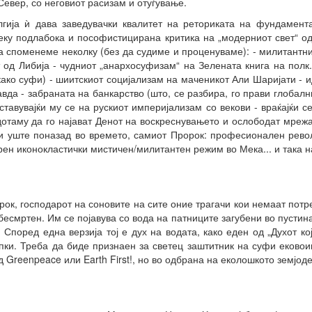
евер, со неговиот расизам и отуѓување.
гија ѝ дава заведувачки квалитет на реториката на фундамент
еку подлабока и пософистицирана критика на „модерниот свет“ од
Да споменеме неколку (без да судиме и проценуваме): - милитантн
 од Либија - чудниот „анархосуфизам“ на Зелената книга на полк
како суфи) - шиитскиот социјализам на маченикот Али Шаријати - и
авда - забраната на банкарство (што, се разбира, го прави глобалн
тавувајќи му се на рускиот империјализам со векови - враќајќи с
дотаму да го најават Денот на воскреснувањето и ослободат мрежа
ури уште поназад во времето, самиот Пророк: професионален рево
рен иконокластички мистичен/милитантен режим во Мека... и така н
рок, господарот на соновите на сите оние трагачи кои немаат потр
бесмртен. Им се појавува со вода на патниците загубени во пустина
 Според една верзија тој е дух на водата, како еден од „Духот ко
апки. Треба да биде признаен за светец заштитник на суфи ековои
 Greenpeace или Earth First!, но во одбрана на еколошкото земјоде