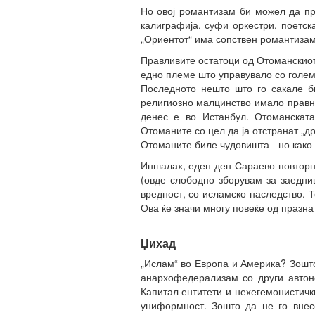
Но овој романтизам би можел да пр
калиграфија, суфи оркестри, поетск
„Ориентот“ има сопствен романтизам
Правливите остатоци од Отоманскиот
едно племе што управувало со голема
Последното нешто што го сакале би
религиозно малцинство имало правна
денес е во Истанбул. Отоманската
Отоманите со цел да ја отстранат „
Отоманите биле чудовишта - но како 
Иншалах, еден ден Сараево повторно
(овде слободно зборувам за заедни
вредност, со исламско наследство. Т
Ова ќе значи многу повеќе од празна
Џихад
„Ислам“ во Европа и Америка? Зошто
анархофедерализам со други автоно
Капитал ентитети и нехегемонистич
униформност. Зошто да не го внесе