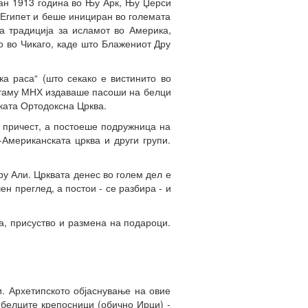
ан 1913 година во Њу Арк, Њу Џерси
 Египет и беше инициран во големата
а традиција за исламот во Америка,
о во Чикаго, каде што Блажениот Дру
а раса“ (што секако е вистинито во
оттаму МНХ издаваше пасоши на белци
ската Ортодоксна Црква.
 причест, а постоеше подружница на
Американската црква и други групи.
у Али. Црквата денес во голем дел е
н преглед, а постои - се разбира - и
а, присуство и размена на подароци.
и. Архетипското објаснување на овие
 белците крепосници (обично Ирци) -