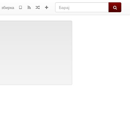
Барај
 збирка