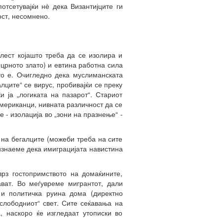
отсетувајќи нѐ дека Византијците ги
ст, несомнено.
олест којашто треба да се изолира и
 црното злато) и евтина работна сила
то е. Очигледно дека муслиманската
лците“ се вирус, пробивајќи се преку
 ја „логиката на пазарот“. Стариот
мериканци, нивната различност да се
- изолација во „зони на празнење“ -
 на бегалците (можеби треба на сите
изнаеме дека имиграцијата навистина
врз гостопримството на домаќините,
ават. Во меѓувреме мигрантот, дали
 и политичка руина дома (директно
слободниот“ свет. Сите сеќавања на
, наскоро ќе изгледаат утописки во