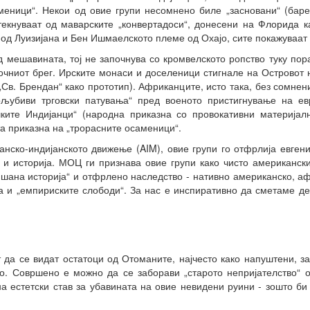
аменици“. Некои од овие групи несомнено биле „засновани“ (ба
текнуваат од маварските „конвертадоси“, донесени на Флорида 
од Луизијана и Бен Ишмаелското племе од Охајо, сите покажуваат 
д мешавината, тој не започнува со кромвелското ропство туку пор
чниот брег. Ирските монаси и доселеници стигнале на Островот 
„Св. Брендан“ како прототип). Африканците, исто така, без сомне
љубиви трговски патувања“ пред военото пристигнување на ев
ките Индијанци“ (народна приказна со провокативни материјал
 приказна на „трорасните осаменици“.
анско-индијанското движење (AIM), овие групи го отфрлија евген
 и историја. МОЦ ги признава овие групи како чисто американски
ана историја“ и отфрлено наследство - нативно американско, афри
а и „емпириските слободи“. За нас е инспиративно да сметаме д
 да се видат остатоци од Отоманите, најчесто како напуштени, з
во. Совршено е можно да се заборави „старото непријателство“ о
а естетски став за убавината на овие невидени руини - зошто б