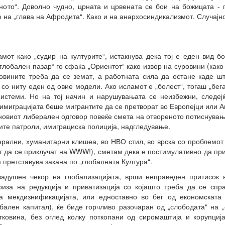
ното“. Доволно чудно, црната и црвената се бои на божицата - п
на „глава на Афродита“. Како и на анархосиндикализмот. Случајно
от како „судир на културите“, истакнува дека тој е еден вид б
лобален пазар“ го сфаќа „Ориентот“ како извор на суровини (како
ровините треба да се земат, а работната сила да остане каде ш
 со ниту еден од овие модели. Ако исламот е „болест“, тогаш „бега
истеми. Но на тој начин и нарушувањата се неизбежни, следејќи
имиграцијата беше мигрантите да се претворат во Европејци или А
новиот либерален одговор повеќе смета на отвореното потиснување 
ите патроли, имиграциска полиција, надгледување.
рални, хуманитарни клишеа, во НВО стил, во врска со проблемот
т да се приклучат на WWW!), сметам дека е постимулативно да пр
 претставува закана по „глобалната Култура“.
задушен чекор на глобализацијата, врши неправеден притисок 
иза на редукција и приватизација со којашто треба да се спр
на мекдизнификацијата, или едноставно во бег од економската
бален капитал), ќе биде горчливо разочаран од „слободата“ на „
тковина, без оглед колку поткопани од сиромаштија и корупција