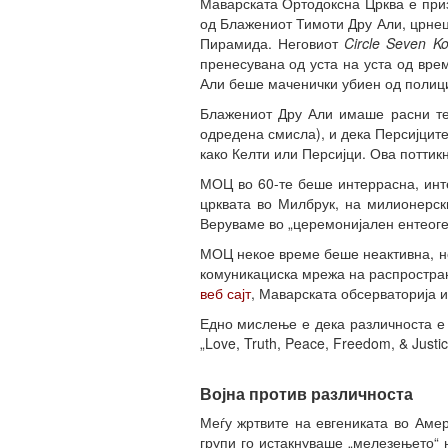
Маварската Ортодоксна Црква е при
од Блажениот Тимоти Дру Али, црнец
Пирамида. Неговиот
Circle Seven K
пренесувана од уста на уста од вре
Али беше маченички убиен од полици
Блажениот Дру Али имаше расни тео
одредена смисла), и дека Персијцит
како Келти или Персијци. Ова поттикн
МОЦ во 60-те беше интеррасна, инт
црквата во Милбрук, на милионерск
Веруваме во „церемонијален ентеоге
МОЦ некое време беше неактивна, но
комуникациска мрежа на распростране
веб сајт
, Маварската обсерваторија и
Едно мислење е дека различноста е 
„Love, Truth, Peace, Freedom, & Justic
Војна против различноста
Меѓу жртвите на евгениката во Амер
групи го истакнуваше „мелезењето“ 