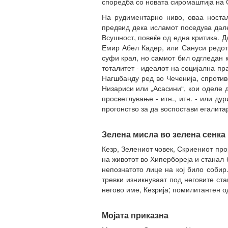
споредба со новата сиромаштија на С
На рудиментарно ниво, оваа ностал
предвид дека исламот поседува дал
Всушност, повеќе од една критика. 
Емир Абел Кадер, или Сануси редот
суфи крал, но самиот бил одгледан 
тоталитет - идеалот на социјална пр
Нагшбанду ред во Чеченија, спротивс
Низариси или „Асасини“, кои оделе 
просветлување - итн., итн. - или д
прогонство за да воспостави егалита
Зелена мисла во зелена сенка
Кезр, Зелениот човек, Скриениот про
на животот во Хипербореја и станал 
непознатото лице на кој било собир.
тревки изникнуваат под неговите ст
негово име, Кезрија; помилитантен од
Мојата приказна