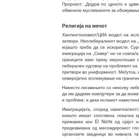
Пророкот: „Дојдов по црното и црве
обвиниле муслиманите за обожување 
Религија на мечот
Хантингтоновиот/ЦИА модел на ислам
затвори. Неолибералниот модел на „г
којашто треба да се искористи. Су
емиграција на „Север“ не се совпаѓа
границите како преку имунолошки с
либерален одговор на проблемот на 
претвори во униформност. Меѓутоа, 
неверојатно зголемување на граничн
Наместо лигавењето со неколку либе
да им дадеме компјутери за да можа
е проблем; и дека исламот навистина
Имиграцијата, според наметнатиот/
коишто имаат сопствена локална кр
примамен кон El Norte од сјајот 
предизвикана од месождерскиот гло
органските заедници во нивната та