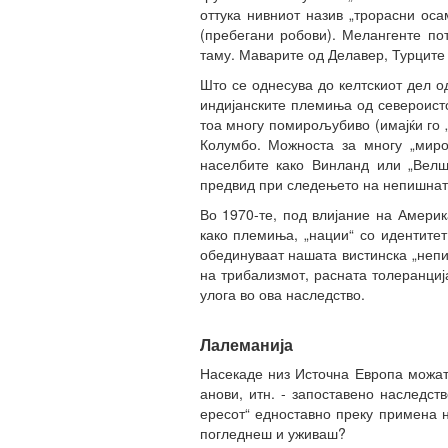
оттука нивниот назив „трорасни ос
(пребегани робови). Мелангенте по
таму. Маварите од Делавер, Турците 
Што се однесува до келтскиот дел о
индијанските племиња од североисто
тоа многу помирољубиво (имајќи го 
Колумбо. Можноста за многу „миро
населбите како Винланд или „Велш
предвид при следењето на непишната
Во 1970-те, под влијание на Америк
како племиња, „нации“ со идентитет
обединуваат нашата вистинска „непиш
на трибализмот, расната толеранциј
улога во ова наследство.
Лалеманија
Насекаде низ Источна Европа можат
анови, итн. - запоставено наследст
ересот“ едноставно преку примена н
погледнеш и уживаш?