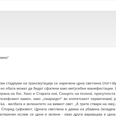
 вино“
ки стадиуми на трансмутација се наречени црна светлина (nur-i-si
о, но обата можат да бидат сфатени како меѓусебни манифестации. 
трана на бог, Хаос и Старата ноќ, Сонцето на полноќ, присутноста
озофскиот камен, како „смарагдот“ во египетскиот херметизам) ј
еа - желбата и зеленилото на живиот свет. „А трите ствари на ово
). Според суфизмот, Црната светлина е дамка на убавина (младеж 
отеричен ислам се црни и зелени - иако друга варијација е црна