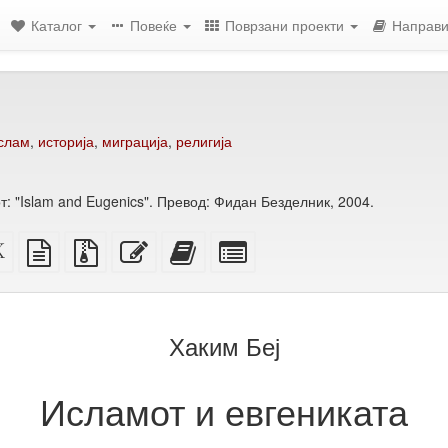
Каталог
Повеќе
Поврзани проекти
Направи
слам
,
историја
,
миграција
,
религија
: "Islam and Eugenics". Превод: Фидан Безделник, 2004.
ен
XeLaTeX
изворот
Изворни
Уреди
Додади
Избери
извор
во
датотеки
го
го
поединечни
обичен
со
овој
овој
делови
ење)
текст
прилози
текст
текст
за
на
збирка
Хаким Беј
збирката
Исламот и евгениката