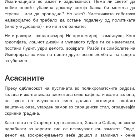
Имагинацијата во измет и задолженост. Нема ли светот да
добие повеќе убавина доколку секоја банка би можела да
стрепи... или да пропадне? Но како? Уметничката саботажа
најверојатно би требало да остане подалеку од политиката
(многу е досадна) - но не и од банките.
Не стражари - вандализирај. Не протестирај - замачкувај. Кога
грдотијата, лошиот дизајн и глупавото ѓубре ти се наметнати,
постани Лудит, удри делото, возврати. Разби ги симболите на
Империјата во име на ништо друго освен желбата на срцето
за убавина.
Асасините
Преку одблесокот на пустината во полихроматските ридови,
ќелава и жолтеникава виолетова сиво-кафена и жолто-зелена,
на врвот на исушената сина долина патниците наоѓаат
вештачка оаза, утврден замок во сараценски стил, оградувајќи
скриена градина.
Како гости на Старецот од планината, Хасан и Сабах, по скали
вдлабнати во карпите тие се искачуваат кон замокот. Овде,
денот на воскреснувањето веќе дошол и заминал - оние