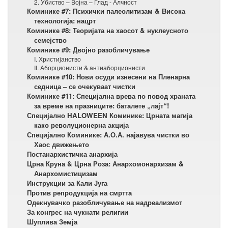
2. Убиство – Војна – Глад - Алчност
Коминике #7: Психички палеолитизам & Висока
технологија: нацрт
Коминике #8: Теоријата на хаосот & нуклеусното
семејство
Коминике #9: Двојно разобличување
I. Христијанство
II. Аборционисти & антиаборционисти
Коминике #10: Нови осуди изнесени на Пленарна
седница – се очекуваат чистки
Коминике #11: Специјална врева по повод храната
за време на празниците: баталете „лајт“!
Специјално HALOWEEN Коминике: Црната магија
како револуционерна акција
Специјално Коминике: А.О.А. најавува чистки во
Хаос движењето
Постанархистичка анархија
Црна Круна & Црна Роза: Анархомонархизам &
Анархомистицизам
Инструкции за Кали Југа
Против репродукција на смртта
Одекнувачко разобличување на надреализмот
За конгрес на чукнати религии
Шуплива Земја