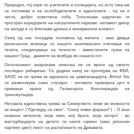
Природно, тој сере по учителите и полицијата, но исто така им
се потсмева и на ослободителите и идеолозите - тој не е
чиста, добро осветлена соба. Тополошки шарлатан ги
прострал коридорите на напуштените паркови, неговиот декор
на заседа е со блескава црнина и манијакална аловост.
Секој од нас поседува половина од мапата - како двајца
ренесансни моќници со нашето анатемисано плеткање на
телата, соединување на течности - замислените лузни на
нашиот Град - дамките на возбуда во нашата пот.
Онтолошкиот анархизам никогаш не се врати од своето
последно рибарење. Се додека никој не пропејува на ФБИ,
ХАОС не се грижи за иднината на цивилизацијата. Amour fou
се размножува само случајно - неговата примарна цел е
примање храна од Галаксијата. Конспирација на
трансмутација.
Неговата единствена грижа за Семејството лежи во можноста
за инцест (“Одгледај си свое”. “Секој човек фараон!”) - О мои
искрени читатели, моја лико, мој брате, моја сестро! - во
мастурбацијата на детето се наоѓа скриен (како јапонски
хартиен цвет) ликот на распаѓањето на Државата.