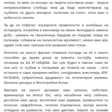
патека; ти веќе си монарх на твојата сопствена кожа - твојата
неприкосновена слобода чека да биде комплетирана од
љубовта на други монарси: политика на сонот, итна како и
небесното синило.
За да се отфрлат илузорните правилности и колебања на
историјата, потребна е економија на некое легендарно камено
доба - шамани не свештеници, бардови не лордови, ловци не
полиција, собирачи на палеолитска мрзливост, нежни како крв,
одејќи голи како признак или ишарани како птици.
Агентите на хаосот фрлаат пламени погледи на сè и секого
способен да пружи доказ за нивната состојба, нивната
грозница на
lux et voluptas
. Јас сум буден и свесен само во
она што го љубам и посакувам до точката на терор - сето
останато е само прекриен мебел, секојдневна анестезија, shit-
for-brains, субрептилна здодевност на тоталитарни режими,
банална цензура и беспотребна болка.
Аватари на хаосот делуваат како шпиони, саботери,
криминалци на amour fou, ниту несебични ниту себечни,
достапни како деца, воспитани како варвари, разжештени со
опсесии, невработени, сетилно пореметени, волчји ангели,
огледала на размисли, очи како цветови, пирати на секакви