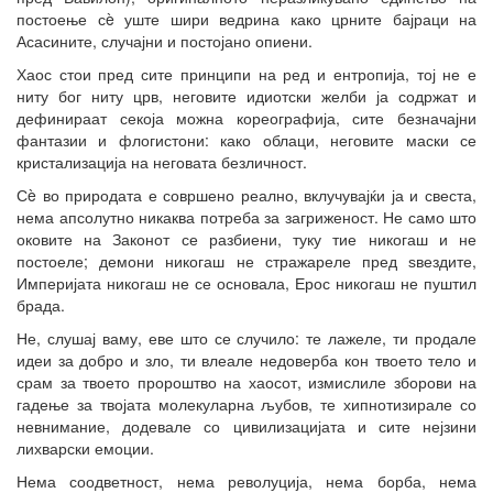
постоење сè уште шири ведрина како црните бајраци на
Асасините, случајни и постојано опиени.
Хаос стои пред сите принципи на ред и ентропија, тој не е
ниту бог ниту црв, неговите идиотски желби ја содржат и
дефинираат секоја можна кореографија, сите безначајни
фантазии и флогистони: како облаци, неговите маски се
кристализација на неговата безличност.
Сè во природата е совршено реално, вклучувајќи ја и свеста,
нема апсолутно никаква потреба за загриженост. Не само што
оковите на Законот се разбиени, туку тие никогаш и не
постоеле; демони никогаш не стражареле пред ѕвездите,
Империјата никогаш не се основала, Ерос никогаш не пуштил
брада.
Не, слушај ваму, еве што се случило: те лажеле, ти продале
идеи за добро и зло, ти влеале недоверба кон твоето тело и
срам за твоето пророштво на хаосот, измислиле зборови на
гадење за твојата молекуларна љубов, те хипнотизирале со
невнимание, додевале со цивилизацијата и сите нејзини
лихварски емоции.
Нема соодветност, нема револуција, нема борба, нема