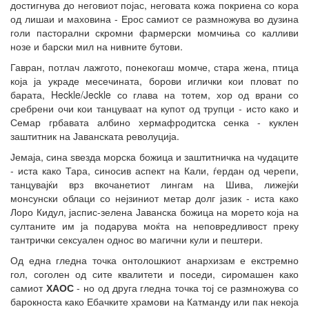
достигнува до неговиот појас, неговата кожа покриена со кора
од лишаи и маховина - Ерос самиот се размножува во дузина
голи пасторални скромни фармерски момчиња со калливи
нозе и барски мил на нивните бутови.
Гавран, потлач лажгото, понекогаш момче, стара жена, птица
која ја украде месечината, борови иглички кои пловат по
барата, Heckle/Jeckle со глава на тотем, хор од врани со
сребрени очи кои танцуваат на купот од трупци - исто како и
Семар грбавата албино хермафродитска сенка - куклен
заштитник на Јаванската револуција.
Јемаја, сина ѕвезда морска божица и заштитничка на чудаците
- иста како Тара, синосив аспект на Кали, ѓердан од черепи,
танцувајќи врз вкочанетиот лингам на Шива, лижејќи
монсунски облаци со нејзиниот метар долг јазик - иста како
Лоро Кидул, јаспис-зелена Јаванска божица на морето која на
султаните им ја подарува моќта на неповредливост преку
тантрички сексуален однос во магични кули и пештери.
Од една гледна точка онтолошкиот анархизам е екстремно
гол, соголен од сите квалитети и поседи, сиромашен како
самиот
ХАОС
- но од друга гледна точка тој се размножува со
барокноста како Ебачките храмови на Катманду или пак некоја