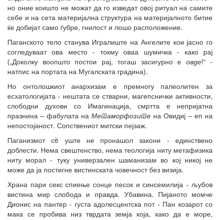
но оние коишто не можат да го изведат овој ритуал на самите
себе и на сета материјална структура на материјалното битие
ќе добијат само ѓубре, гнилост и лошо расположение.
Паганското тело станува Игралиште на Ангелите кои јасно го
согледуваат ова место - токму оваа шумичка - како рај
(„Доколку воопшто постои рај, тогаш засигурно е
овде
!“ -
натпис на портата на Мугалската градина).
Но онтолошкиот анархизам е премногу палеолитен за
есхатологијата - нештата се стварни, магепснички активности,
слободни духови со Имагинација, смртта е непријатна
празнина – фабулата на
Метаморфозите
на Овидиј – еп на
непостојаност. Сопствениот митски пејзаж.
Паганизмот сè уште не пронашол закони - единствено
доблести. Нема свештенство, нема теологија ниту метафизика
ниту морал - туку универзален шаманизам во кој никој не
може да ја постигне вистинската човечност без визија.
Храна пари секс спиење сонце песок и синсемилија - љубов
вистина мир слобода и правда. Убавина. Пијаното момче
Дионис на пантер - густа адолесцентска пот - Пан козарот со
мака се пробива низ тврдата земја која, како да е море,