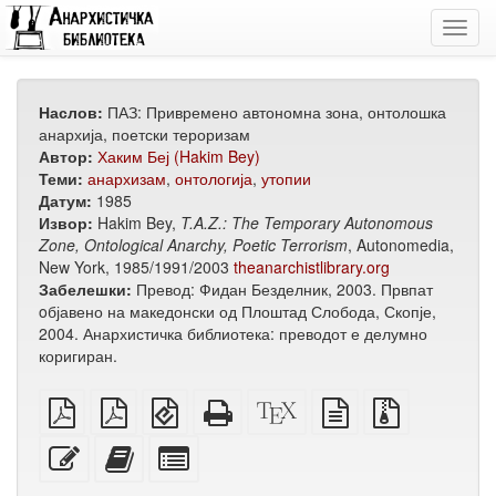
Toggl
navig
Наслов:
ПАЗ: Привремено автономна зона, онтолошка
анархија, поетски тероризам
Автор:
Хаким Беј (Hakim Bey)
Теми:
анархизам
,
онтологија
,
утопии
Датум:
1985
Извор:
Hakim Bey,
T.A.Z.: The Temporary Autonomous
Zone, Ontological Anarchy, Poetic Terrorism
, Autonomedia,
New York, 1985/1991/2003
theanarchistlibrary.org
Забелешки:
Превод: Фидан Безделник, 2003. Првпат
oбјавено на македонски од Плоштад Слобода, Скопје,
2004. Анархистичка библиотека: преводот е делумно
коригиран.
обичен
А4
EPUB
Целосен
XeLaTeX
изворот
Изворни
PDF
PDF
(за
HTML
извор
во
датотеки
за
мобилни
(за
обичен
со
Уреди
Додади
Избери
печатење
уреди)
печатење)
текст
прилози
го
го
поединечни
овој
овој
делови