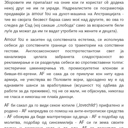
Зборовите им припаѓаат на оние кои ги користат сè додека
некој друг не им ги украде. Надреалистите се посрамотија
предавајќи ја amour fou на духот-машина на Апстракцијата -
тие во својата бесвест бараа само моќ над другите, во ова го
следеа де Сад (кој сакаше „слобода“ само за возрасните бели
луѓе да можат да им ги вадат утробите на жените и децата).
Amour fou е заситен од сопствената естетика, се исполнува
себеси до сопствените граници со траектории на сопствени
гестови. Англосаксонскиот постпротестантски свет ја
канализира целата забранета сладострасност во
рекламирање и се разделува себеси во спротивставени толпи:
хистерични шминкерчиња vs. промискуитетни клонови и
бивши-ex-ергени. AF не сака да се приклучи кон ниту една
армија, не учествува во Половите војни, здосадено му е од
еднаквите шанси за вработување (всушност тој одбива да
работи за да преживее), тој не се жали, не објаснува, никогаш
не гласа и никогаш не плаќа даноци.
AF би сакал да го види секое копиле („lovechild“) прифатено и
родено - AF напредува со помош на анти-ентрописки средства
- AF обожува да биде малтретиран од деца - AF е подобар од
молитва, подобар од синсемилиjа - AF си ги зема своите
палми и месечина каде и да оди. AF се восхитува на