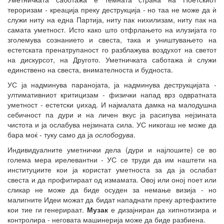
тероризам - креација преку деструкција - но таа не може да ѝ
служи ниту на една Партија, ниту пак нихилизам, ниту пак на
самата уметност. Исто како што отфрлањето на илузијата го
зголемува сознанието и свеста, така и уништувањето на
естетската пренатрупаност го разблажува воздухот на светот
на дискурсот, на Другото. Уметничката саботажа ѝ служи
единствено на свеста, внимателноста и будноста.
УС ја надминува паранојата, ја надминува деструкцијата -
ултимативниот критицизам - физички напад врз одвратната
уметност - естетски џихад. И најмалата дамка на малодушна
себичност па дури и на личен вкус ја расипува нејзината
чистота и ја ослабува нејзината сила. УС никогаш не може да
бара моќ - туку само да ја
ослободува
.
Индивидуалните уметнички дела (дури и најлошите) се во
голема мера ирелевантни - УС се труди да им наштети на
институциите кои ја користат уметноста за да ја ослабат
свеста и да профитираат од измамата. Овој или оној поет или
сликар не може да биде осуден за немање визија - но
малигните Идеи можат да бидат нападнати преку артефактите
кои тие ги генерираат.
Музак
е дизајниран да хипнотизира и
контролира - неговата машинерија може да биде разбиена.