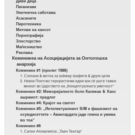
Диви деца
Паганизам
Уметничка саботажа
Асасините
Пиротехника
Митови на хаосот
Порнографија
Злосторство
Маѓесништво
Реклама
Коминикеа на Асоцијацијата за Онтолошка
анархија
Коминике #1 (пролет 1986)
1. Слогани & мотоа за subway графити & други цели
2. Некои Поетско-терористички идеи кои сè уште тажно
венеат во Царството на „Концептуалната уметност“
Коминике #2: Меморијалното боло Каликак & Хаос
ашрамот: предлог
Коминике #4: Крајот на светот
Коминике #5: „Интелектуалниот S/M е фашизмот на
осумдесеттите – Авангардата јаде гомна и ужива
во тоа“
Коминике #6
1. Салон Апокалипса: „Таен Театар“