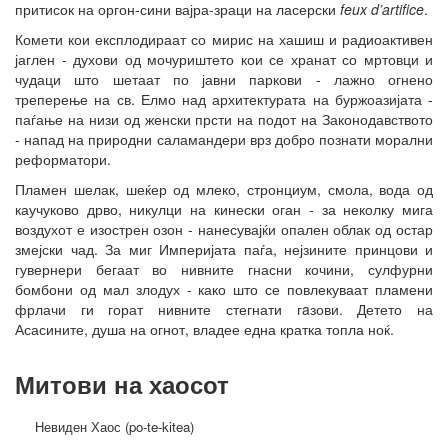
притисок на оргон-сини вајра-зраци на ласерски
feux d’artifice
.
Комети кои експлодираат со мирис на хашиш и радиоактивен
јаглен - духови од мочуриштето кои се хранат со мртовци и
чудаци што шетаат по јавни паркови - лажно огнено
треперење на св. Елмо над архитектурата на буржоазијата -
паѓање на низи од женски прсти на подот на Законодавството
- напад на природни саламандери врз добро познати морални
реформатори.
Пламен шелак, шеќер од млеко, стронциум, смола, вода од
каучуково дрво, никулци на кинески оган - за неколку мига
воздухот е изострен озон - нанесувајќи опален облак од остар
змејски чад. За миг Империјата паѓа, нејзините принцови и
гувернери бегаат во нивните гнасни кочини, сулфурни
бомбони од мал злодух - како што се повлекуваат пламени
фрлачи ги горат нивните стегнати гaзови. Детето на
Асасините, душа на огнот, владее една кратка топла ноќ.
Митови на хаосот
Невиден Хаос (po-te-kitea)