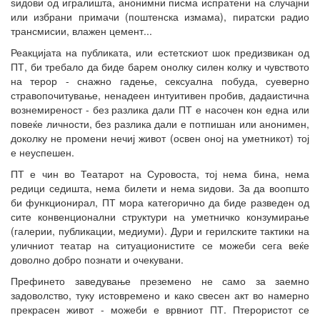
ѕидови од игралишта, анонимни писма испратени на случајни
или избрани примачи (поштенска измама), пиратски радио
трансмисии, влажен цемент...
Реакцијата на публиката, или естетскиот шок предизвикан од
ПТ, би требало да биде барем онолку силен колку и чувството
на терор - снажно гадење, сексуална побуда, суеверно
стравопочитување, ненадеен интуитивен пробив, дадаистична
вознемиреност - без разлика дали ПТ е насочен кон една или
повеќе личности, без разлика дали е потпишан или анонимен,
доколку не промени нечиј живот (освен оној на уметникот) тој
е неуспешен.
ПТ е чин во Театарот на Суровоста, тој нема бина, нема
редици седишта, нема билети и нема ѕидови. За да воопшто
би функционирал, ПТ мора категорично да биде разведен од
сите конвенционални структури на уметничко конзумирање
(галерии, публикации, медиуми). Дури и герилските тактики на
уличниот театар на ситуационистите се можеби сега веќе
доволно добро познати и очекувани.
Префинето заведување преземено не само за заемно
задоволство, туку истовремено и како свесен акт во намерно
прекрасен живот - можеби е врвниот ПТ. Птерористот се