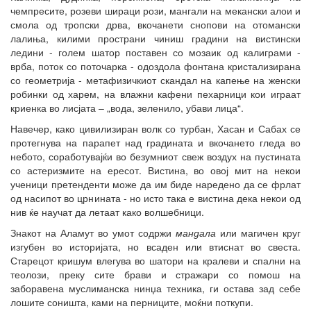
чемпресите, розеви шираци рози, мангали на мекански алои и
смола од тропски дрва, вкочанети снопови на отомански
лалиња, килими пространи чиниш градини на вистински
ледини - голем шатор поставен со мозаик од калиграми -
врба, поток со поточарка - одоздола фонтана кристализирана
со геометрија - метафизичкиот скандал на капење на женски
робинки од харем, на влажни кафени пехарници кои играат
криенка во лисјата – „вода, зеленило, убави лица“.
Навечер, како цивилизиран волк со турбан, Хасан и Сабах се
протегнува на парапет над градината и вкочането гледа во
небото, соработувајќи во безумниот свеж воздух на пустината
со астеризмите на ересот. Вистина, во овој мит на некои
ученици претенденти може да им биде наредено да се фрлат
од насипот во црнината - но исто така е вистина дека некои од
нив ќе научат да летаат како волшебници.
Знакот на Аламут во умот содржи
мандала
или магичен круг
изгубен во историјата, но всаден или втиснат во свеста.
Старецот кришум влегува во шатори на кралеви и спални на
теолози, преку сите брави и стражари со помош на
заборавена муслиманска нинџа техника, ги остава зад себе
лошите соништа, ками на перниците, моќни поткупи.