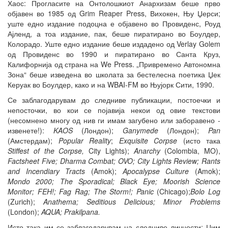
Хаос: Прогласите на Онтолошкиот Анархизам беше прво
објавен во 1985 од Grim Reaper Press, Вихокен, Њу Џерси;
уште едно издание подоцна е објавено во Провиденс, Роуд
Ајленд, а тоа издание, пак, беше пиратирано во Боулдер,
Колорадо. Уште едно издание беше издадено од Verlay Golem
од Провиденс во 1990 и пиратирано во Санта Круз,
Калифорнија од страна на We Press. „Привремено Автономна
Зона“ беше изведена во школата за бестелесна поетика Џек
Керуак во Боулдер, како и на WBAI-FM во Њујорк Сити, 1990.
Се заблагодарувам до следниве публикации, постоечки и
непосточки, во кои се појавија некои од овие текстови
(несомнено многу од нив ги имам загубено или заборавено -
извенете!):
KAOS
(Лондон);
Ganymede
(Лондон);
Pan
(Амстердам);
Popular Reality
;
Exquisite Corpse
(исто така
Stiffest of the Corpse,
City Lights);
Anarchy
(Colombia, MO),
Factsheet Five; Dharma Combat; OVO; City Lights Review; Rants
and Incendiary Tracts
(Amok);
Apocalypse Culture
(Amok);
Mondo 2000; The Sporadical; Black Eye; Moorish Science
Monitor; FEH!; Fag Rag; The Storm!; Panic
(Chicago);
Bolo Log
(Zurich);
Anathema; Seditious Delicious; Minor Problems
(London);
AQUA; Prakilpana.
Исто така им се заблагодарувам на следниве личности: Џим