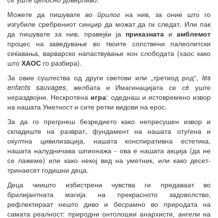
Можете да пишувате
во прилог
на нив, за оние што го
изгубиле сребрениот синџир да можат да ги следат. Или пак
да пишувате
за
нив, правејќи ја
приказната
и
амблемот
процес на заведување во твоите сопствени палеолитски
сеќавања, варварско напаствување кон слободата (хаос како
што
ХАОС
го разбира).
За овие суштества од други светови или „третиод род“,
les
enfants sauvages
, желбата и Имагинацијата се сé уште
нераздвојни. Нескротена
игра
: одеднаш и истовремено извор
на нашата Уметност и сите ретки видови на ерос.
За да го прегрнеш безредието како непресушен извор и
складиште на разврат, фундамент на нашата отуѓена и
окултна цивилизација, нашата конспиративна естетика,
нашата налудничава шпионажа - ова е нашата акција (да не
се лажеме) или како некој вид на уметник, или како десет-
тринаесет годишни деца.
Деца чиишто избистрени чувства ги предаваат во
брилијантната магија на прекрасното задоволство,
рефлектираат нешто диво и бесрамно во природата на
самата реалност: природни онтолошки анархисти, ангели на