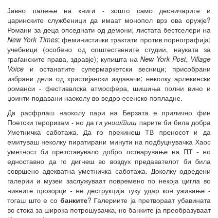
Јавно палење на книги - зошто само десничарите и
царинските службеници да имаат монопол врз ова оружје?
Романи за деца опседнати од демони; листата бестселери на
New York Times
; феминистички трактати против порнографија;
учебници (особено од општествените студии, науката за
граѓанските права, здравје); купишта на
New York Post
,
Village
Voice
и останатите супермаркетски весници; присобрани
избрани дела од христијански издавачи; неколку арлекински
романси - фестивалска атмосфера, шишиња полни вино и
џоинти подавани наоколу во ведро есенско попладне.
Да расфрлаш наоколу пари на Берзата е прилично фин
Поетски тероризам - но да ги
уништиш
парите би била добра
Уметничка саботажа. Да го прекинеш ТВ преносот и да
емитуваш неколку пиратирани минути на подбуцнувачка Хаос
уметност би претставувало добро остварување на ПТ - но
едноставно да го дигнеш во воздух предавателот би била
совршено адекватна уметничка саботажа. Доколку одредени
галерии и музеи заслужуваат повремено по некоја цигла во
нивните прозорци - не деструкција туку удар кон уживање -
тогаш што е со
банките
? Галериите ја претвораат убавината
во стока за широка потрошувачка, но банките ја преобразуваат