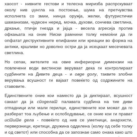
хаосот - нивните гестови и телесна миризба распрскуваат
околу нив џунгла на постоење, шума на претчувства
исполнета со змии, нинџа оружја, желки, футуристички
шаманизам, чудесен неред, мочка, духови, сончева светлина,
дркање, птичји гнезда и јајца - весела агресија против
офкањата на оние Ниски рамнини толку немоќни да ги
опфатат деструктивните епифании или креации во форма на
антики, кршливи но доволно остри да ја исецкаат месечевата
светлина.
Но сепак, жителите на овие инфериорни димензии на
повлечени води вистински веруваат дека ги контролираат
судбините на Дивите деца - и
овде долу
, таквите злобни
верувања всушност ги вајаат повеќето од содржините на
ставовите.
Единствените оние кои наместо да ја диктираат, всушност
сакаат да ја
споделат
палавата судбина на тие диви
отпадници или мали герилци, единствените кои можат да го
разберат тоа љубење и ослободување, се оние кои ги прават
истите дела
- повеќето од нив се уметници, анархисти,
перверзници, еретици, дружина одделена (колку од себе толку
и од светот) или способна да се запознае само онака како што