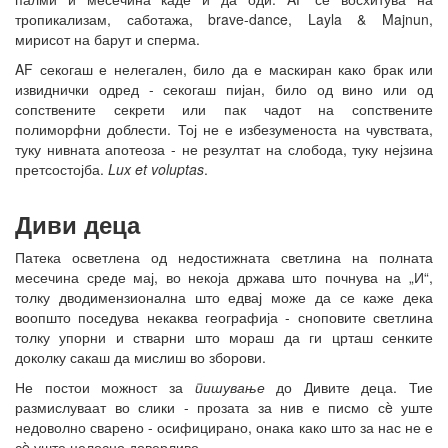
тропикализам, саботажа, brave-dance, Layla & Majnun,
мирисот на барут и сперма.
AF секогаш е нелегален, било да е маскиран како брак или
извиднички одред - секогаш пијан, било од вино или од
сопствените секрети или пак чадот на сопствените
полиморфни доблести. Тој не е избезуменоста на чувствата,
туку нивната апотеоза - не резултат на слобода, туку нејзина
претсостојба.
Lux et voluptas
.
Диви деца
Патека осветлена од недостижната светлина на полната
месечина среде мај, во некоја држава што почнува на „И“,
толку дводимензионална што едвај може да се каже дека
воопшто поседува некаква географија - сноповите светлина
толку упорни и стварни што мораш да ги црташ сенките
доколку сакаш да мислиш во зборови.
Не постои можност за
пишување
до Дивите деца. Тие
размислуваат во слики - прозата за нив е писмо сè уште
недоволно сварено - осифицирано, онака како што за нас не е
сè уште целосно доверливо.