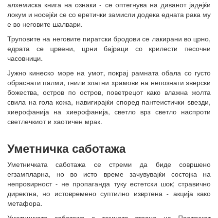
алхемиска книга на ознаки - се оптегнува на диванот јадејќи
локум и носејќи се со еретички замисли додека едната рака му
е во неговите шалвари.
Труповите на неговите пиратски бродови се лакирани во црно,
едрата се црвени, црни бајраци со крилести песочни
часовници.
Јужно кинеско море на умот, покрај рамната обала со густо
обраснати палми, гнили златни храмови на непознати ѕверски
божества, остров по остров, поветрецот како влажна жолта
свила на гола кожа, навигирајќи според пантеистички ѕвезди,
хиерофанија на хиерофанија, светло врз светло наспроти
светлечкиот и хаотичен мрак.
Уметничка саботажа
Уметничката саботажа се стреми да биде совршено
егзампларна, но во исто време зачувувајќи состојка на
непроѕирност - не пропаганда туку естетски шок; стравично
директна, но истовремено суптилно извртена - акција како
метафора.
Уметничката саботажа е темната страна на Поетскиот