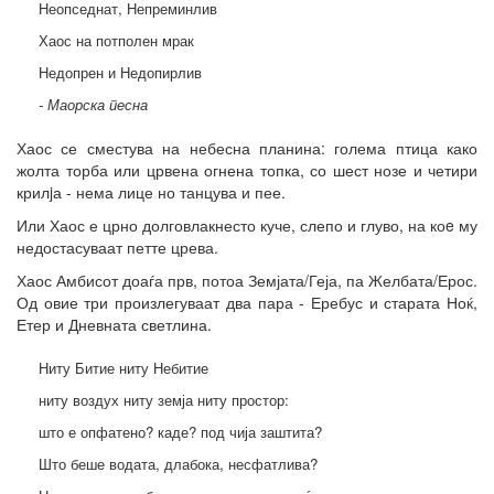
Неопседнат, Непреминлив
Хаос на потполен мрак
Недопрен и Недопирлив
- Маорска песна
Хаос се сместува на небесна планина: голема птица како
жолта торба или црвена огнена топка, со шест нозе и четири
крилjа - нема лице но танцува и пее.
Или Хаос е црно долговлакнесто куче, слепо и глуво, на коe му
недостасуваат петте црева.
Хаос Амбисот доаѓа прв, потоа Земјата/Геја, па Желбата/Ерос.
Од овие три произлегуваат два пара - Еребус и старата Ноќ,
Етер и Дневната светлина.
Ниту Битие ниту Небитие
ниту воздух ниту земја ниту простор:
што е опфатено? каде? под чија заштита?
Што беше водата, длабока, несфатлива?