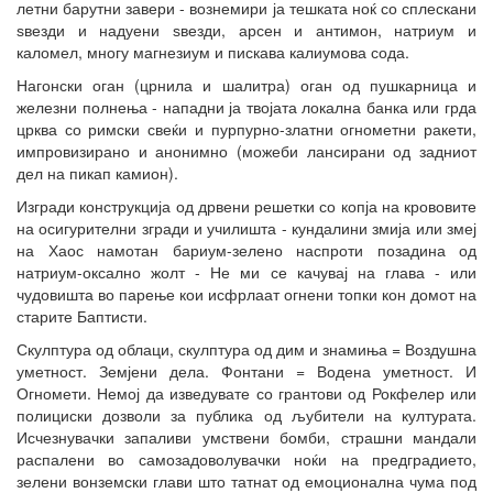
летни барутни завери - вознемири ја тешката ноќ со сплескани
ѕвезди и надуени ѕвезди, арсен и антимон, натриум и
каломел, многу магнезиум и пискава калиумова сода.
Нагонски оган (црнила и шалитра) оган од пушкарница и
железни полнења - нападни ја твојата локална банка или грда
црква со римски свеќи и пурпурно-златни огнометни ракети,
импровизирано и анонимно (можеби лансирани од задниот
дел на пикап камион).
Изгради конструкција од дрвени решетки со копја на крововите
на осигурителни згради и училишта - кундалини змија или змеј
на Хаос намотан бариум-зелено наспроти позадина од
натриум-оксално жолт - Не ми се качувај на глава - или
чудовишта во парење кои исфрлаат огнени топки кон домот на
старите Баптисти.
Скулптура од облаци, скулптура од дим и знамиња = Воздушна
уметност. Земјени дела. Фонтани = Водена уметност. И
Огномети. Немој да изведувате со грантови од Рокфелер или
полициски дозволи за публика од љубители на културата.
Исчезнувачки запаливи умствени бомби, страшни мандали
распалени во самозадоволувачки ноќи на предградието,
зелени вонземски глави што татнат од емоционална чума под