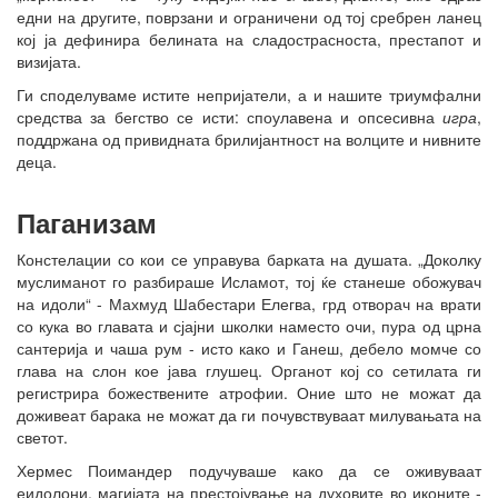
едни на другите, поврзани и ограничени од тој сребрен ланец
кој ја дефинира белината на сладострасноста, престапот и
визијата.
Ги споделуваме истите непријатели, а и нашите триумфални
средства за бегство се исти: споулавена и опсесивна
игра
,
поддржана од привидната брилијантност на волците и нивните
деца.
Паганизам
Констелации со кои се управува барката на душата. „Доколку
муслиманот го разбираше Исламот, тој ќе станеше обожувач
на идоли“ - Махмуд Шабестари Елегва, грд отворач на врати
со кука во главата и сјајни школки наместо очи, пура од црна
сантерија и чаша рум - исто како и Ганеш, дебело момче со
глава на слон кое јава глушец. Органот кој со сетилата ги
регистрира божествените атрофии. Оние што не можат да
доживеат барака не можат да ги почувствуваат милувањата на
светот.
Хермес Поимандер подучуваше како да се оживуваат
еидолони, магијата на престојување на духовите во иконите -