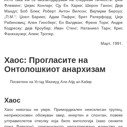
Флеминг; Џејмс Конлајн; Сју Ен Харки; Шерон Ганон; Дејв
Мандл; Боб Блек; Роберт Антон Вилсон; Вијлијам Бероуз;
„П.М.“; Џоел Барико; Адам Пафри; Брет Ратерфорд; Џејк
Рабиновиц; Ален Гинсберг; Ен Валдман; Френк Тори; Андре
Кодреску; дејв Кроубар; Иван Стенг; Натаниел Тарн; Крис
Фанкхаузер; Алекс Тротер.
Март, 1991.
Хаос: Прогласите на
Онтолошкиот анархизам
Посветено на Устад Махмуд Али Абд ал-Кабир
Хаос
Хаос никогаш не умре. Примордиален неисклесан трупец,
неприкосновен обожуван ѕвер, инертен и спонтан, повеќе
ултравиолетов отколку која било митологија (како сенките
пред Вавилон), оригиналното неразликувано единство на