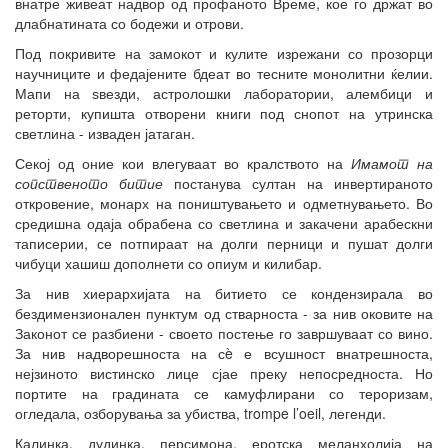
внатре живеат надвор од профаното Време, кое го држат во
длабнатината со бодежи и отрови.
Под покривите на замокот и кулите изрежани со прозорци
научниците и федајените бдеат во тесните монолитни ќелии.
Мапи на ѕвезди, астролошки лаборатории, алембици и
реторти, купишта отворени книги под снопот на утринска
светлина - изваден јатаган.
Секој од оние кои влегуваат во кралството на
Имамот на
сопственото битие
постанува султан на инвертираното
откровение, монарх на поништувањето и одметнувањето. Во
средишна одаја обрабена со светлина и закачени арабескни
таписерии, се потпираат на долги перници и пушат долги
чибуци хашиш дополнети со опиум и килибар.
За нив хиерархијата на битието се кондензирала во
бездимензионален пунктум од стварноста - за нив оковите на
Законот се разбиени - своето постење го завршуваат со вино.
За нив надворешноста на сè е всушност внатрешноста,
нејзиното вистинско лице сјае преку непосредноста. Но
портите на градината се камуфлирани со тероризам,
огледала, озборувања за убиства, trompe l’oeil, легенди.
Калинка, дудинка, персимона, еротска меланхолија на