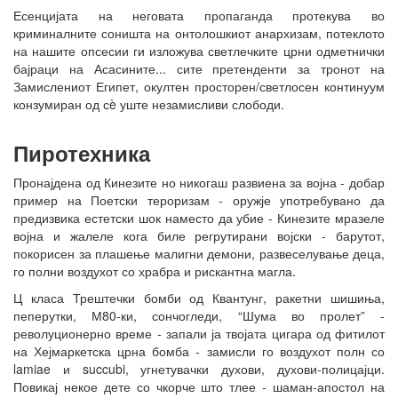
Есенцијата на неговата пропаганда протекува во
криминалните соништа на онтолошкиот анархизам, потеклото
на нашите опсесии ги изложува светлечките црни одметнички
бајраци на Асасините... сите претенденти за тронот на
Замислениот Египет, окултен просторен/светлосен континуум
конзумиран од сè уште незамисливи слободи.
Пиротехника
Пронајдена од Кинезите но никогаш развиена за војна - добар
пример на Поетски тероризам - оружје употребувано да
предизвика естетски шок наместо да убие - Кинезите мразеле
војна и жалеле кога биле регрутирани војски - барутот,
покорисен за плашење малигни демони, развеселување деца,
го полни воздухот со храбра и рискантна магла.
Ц класа Трештечки бомби од Квантунг, ракетни шишиња,
пеперутки, М80-ки, сончогледи, “Шума во пролет” -
револуционерно време - запали ја твојата цигара од фитилот
на Хејмаркетска црна бомба - замисли го воздухот полн со
lamiae и succubi, угнетувачки духови, духови-полицајци.
Повикај некое дете со чкорче што тлее - шаман-апостол на