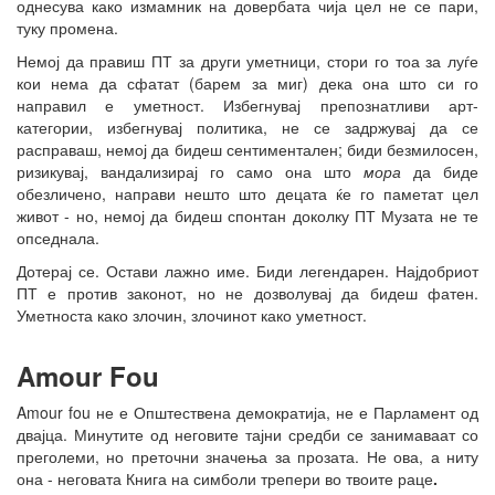
однесува како измамник на довербата чија цел не се пари,
туку промена.
Немој да правиш ПТ за други уметници, стори го тоа за луѓе
кои нема да сфатат (барем за миг) дека она што си го
направил е уметност. Избегнувај препознатливи арт-
категории, избегнувај политика, не се задржувај да се
расправаш, немој да бидеш сентиментален; биди безмилосен,
ризикувај, вандализирај го само она што
мора
да биде
обезличено, направи нешто што децата ќе го паметат цел
живот - но, немој да бидеш спонтан доколку ПТ Музата не те
опседнала.
Дотерај се. Остави лажно име. Биди легендарен. Најдобриот
ПТ е против законот, но не дозволувај да бидеш фатен.
Уметноста како злочин, злочинот како уметност.
Amour Fou
Amour fou не е Општествена демократија, не е Парламент од
двајца. Минутите од неговите тајни средби се занимаваат со
преголеми, но преточни значења за прозата. Не ова, а ниту
она - неговата Книга на симболи трепери во твоите раце
.