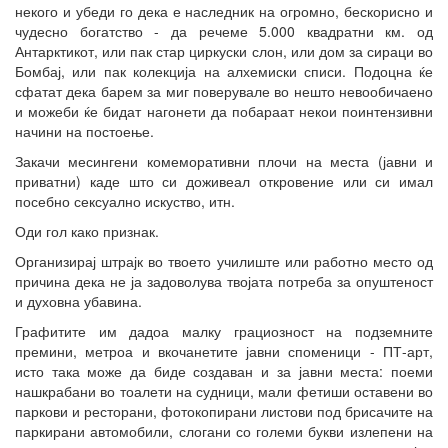
некого и убеди го дека е наследник на огромно, бескорисно и
чудесно богатство - да речеме 5.000 квадратни км. од
Антарктикот, или пак стар циркуски слон, или дом за сираци во
Бомбај, или пак колекција на алхемиски списи. Подоцна ќе
сфатат дека барем за миг поверувале во нешто невообичаено
и можеби ќе бидат нагонети да побараат некои поинтензивни
начини на постоење.
Закачи месингени комеморативни плочи на места (јавни и
приватни) каде што си доживеал откровение или си имал
посебно сексуално искуство, итн.
Оди гол како признак.
Организирај штрајк во твоето училиште или работно место од
причина дека не ја задоволува твојата потреба за опуштеност
и духовна убавина.
Графитите им дадоа малку грациозност на подземните
премини, метроа и вкочанетите јавни споменици - ПТ-арт,
исто така може да биде создаван и за јавни места: поеми
нашкрабани во тоалети на судници, мали фетиши оставени во
паркови и ресторани, фотокопирани листови под брисачите на
паркирани автомобили, слогани со големи букви излепени на