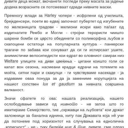
дивите деца можат, вкочанети погледи преку масата за јадење
додека возрасните се потсмеваат одзади нивните маски.
Премногу млади за Harley чопери - исфрлени од училишта,
брејкденсери, поети во едвај започнат пубертет од изгубените
по железницата градови - милиони искри како паѓаат од
издигнатите Рембо и Могли - стројни терористи чиишто
шарени бомби се цврсто обединети со полиморфна љубов и
скапоцени остатоци на популарната култура - панкерски
трагачи по забава кои сонуваат да си ги испирсаат ушите,
анимистички велосипедисти кои едрат во оловниот самрак низ
Welfare улиците на диви цвеќиња - цигани коишто голи се
капат вон сезона, насмеани крадци едрачи на тотемите на
моќта, ситни пари и скакулци - ги чувствуваме насекаде - ја
издаваме оваа понуда за да ја замениме корупцијата на
нашиот сопствен
lux et gaudium
за нивната совршена
валканост.
Значи сфатете го ова: нашата реализација, нашето
ослободување зависи од
нивното
- не затоа што го
имитираме Семејството, тие „скржавци на љубовта“ кои држат
заложници за банална иднина, ниту пак Државата која нè учи
да потонеме под хоризонтот на случувања на еднолична
„корисност“ - не - туку бидејќи
ние & тие
, дивите, сме одраз