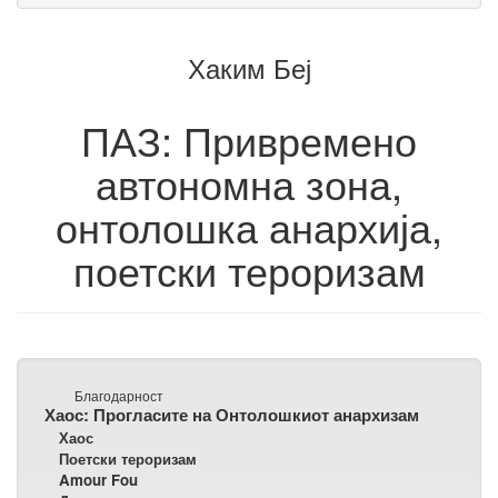
текст
текст
за
на
збирка
Хаким Беј
збирката
ПАЗ: Привремено
автономна зона,
онтолошка анархија,
поетски тероризам
Благодарност
Хаос: Прогласите на Онтолошкиот анархизам
Хаос
Поетски тероризам
Amour Fou