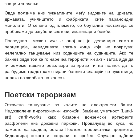
знаци и значења.
Овде ползиме низ пукнатините меѓу ѕидовите на црквата,
државата, училиштето и фабриката, сите параноидни
монолити. Отсечени од племето, со брутална носталгија се
пробиваме до изгубени светови, имагинарни бомби.
Последниот можен
чин
е оној кој ја дефинира самата
перцепција, невидливата златна жица која не поврзува:
нелегално танцување низ ходниците на судниците. Ако те
бакнев овде тоа ќе го наречеа терористички акт - затоа ајде да
ги земеме нашите револвери во кревет и на полноќ да го
разбудиме градот како пијани бандити славејќи со пукотници,
порака на желбата на хаосот.
Поетски тероризам
Откачено танцување во халите на електронски банки.
Недозволени пиротехнички изложби. Земјена уметност (Land-
art), earth-works како бизарни вонземски артефакти
расфрлени низ државни паркови. Провалувај во куќи, но
наместо да крадеш, остави Поетско-терористички предмети.
Киднапирај некого и направи го среќен. Случајно одбери