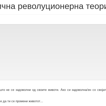
чна револуционерна теор
што не се задоволни од своите животи. Ако си задоволна/ен со своја
е да ти се промени животот...