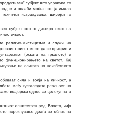
родуктивен" субјект што управува со
нападне и ослаби моќта што ја имала
е технички истражувања, ширејќи го
вен субјект што го диктира текот на
нинистичкиот.
те религио-мистицизми и служи на
јдневниот живот може да се прикрие и
унтаризмот (оската на тркалото) и
во функционирањето на светот. Кај
ивикување на сликата на неизбежната
обиваат сила и волја на личност, а
лбата меѓу кусогледата реалност на
 само воајерски однос со целокупната
нтниот општествен ред. Власта, чија
вото порекнување доаѓа во облик на