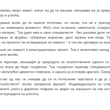
према својот живот, значи тој да се менува, менувајќи му ја прир
ор и усилба.
рување може да се нарече политика, но сепак, тоа не е пригод
на човековата активност. Меѓу сите останати, наметнати, социјал
 интерес. Таа дури има и свои специјалисти - без разлика дали с
иран за фудбал, собирање маркички, денс музика или мода. То
на проектот за остварување на човекот - и тоа им одговара на оние
ање) на човекот е револуционерен проект. Тоа е колективен напад
ните желби.
а терапија, менувајќи ја природата на општествените односи си
ата мора да биде социјална. Таа социјална терапија (лекувањет
 меѓусебно директно поврзани, и едната ја условува другата. Секој
тво од нас се очекува да си ги потиснеме чувствата и да ја о
пштеството“ (колку прекрасна фраза!). Индивидуалците си ста
своите улоги е директно поврзан со крајот на играњето на таа ис
струкцијата на улогата.