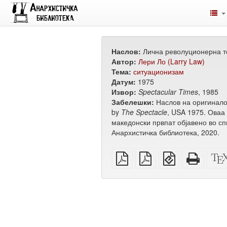
Наслов:
Лична револуционерна т
Автор:
Лери Ло (Larry Law)
Тема:
ситуационизам
Датум:
1975
Извор:
Spectacular Times
, 1985
Забелешки:
Наслов на оригиналот:
by
The Spectacle
, USA 1975. Оваа
македонски првпат објавено во с
Анархистичка библиотека, 2020.
обичен
А4
EPUB
Целос
PDF
PDF
(за
HTML
за
мобилни
(за
печатење
уреди)
печат