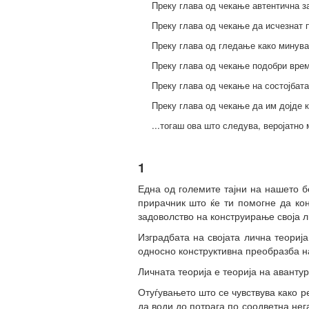
Преку глава од чекање автентична за
Преку глава од чекање да исчезнат п
Преку глава од гледање како минува
Преку глава од чекање подобри врем
Преку глава од чекање на состојбата
Преку глава од чекање да им дојде к
...тогаш ова што следува, веројатно
1
Една од големите тајни на нашето б
прирачник што ќе ти помогне да кон
задоволство на конструирање своја л
Изградбата на својата лична теориј
односно конструктивна преобразба н
Личната теорија е теорија на авантур
Отуѓувањето што се чувствува како р
да води до потрага по соодветна нег