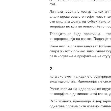
суд.
Личната теорија е костур на критич
анализираш зошто е твојот живот так
оти мислата доаѓа од субјективното 
теоријата по која во животот ќе го п
Теоријата ќе биде практична - те
интерпретација на светот. Подрачјет
Оние што ја претпоставуваат (обичн
својот живот и обично завршуваат бор
размислување е прифаќање на отуѓув
2
Кога системот на идеи е структуриран
вика идеологија. Идеологијата е сист
Разни форми на идеологии се струк
потенцијално доминантната) класа, д
Религиозната идеологија е најстари
однесува спрема сите човечки суште