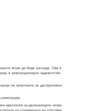
увањето може да биде наслада. Ова е
орија е револуционерно задоволство,
орија на практиката за деструктивна
а револуција.
разни идеологии на денешницата, може
насладата на создавањето на сопствен