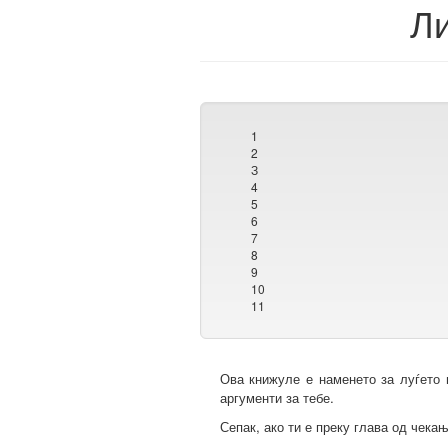
Ли
1
2
З
4
5
6
7
8
9
10
11
Ова книжуле е наменето за луѓето 
аргументи за тебе.
Сепак, ако ти е преку глава од чекањ