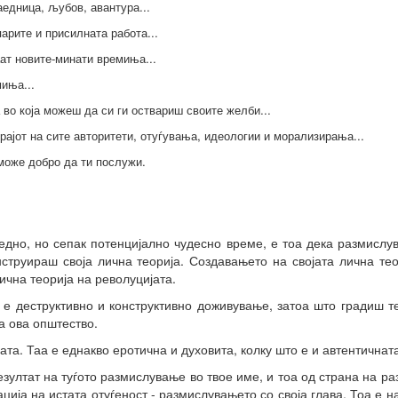
едница, љубов, авантура...
арите и присилната работа...
ат новите-минати времиња...
иња...
 во која можеш да си ги оствариш своите желби...
рајот на сите авторитети, отуѓувања, идеологии и морализирања...
 може добро да ти послужи.
едно, но сепак потенцијално чудесно време, е тоа дека размисл
струираш своја лична теорија. Создавањето на својата лична те
ична теорија на револуцијата.
а е деструктивно и конструктивно доживување, затоа што градиш те
а ова општество.
ата. Таа е еднакво еротична и духовита, колку што е и автентичнат
езултат на туѓото размислување во твое име, и тоа од страна на 
ација на истата отуѓеност - размислувањето со своја глава. Тоа е 