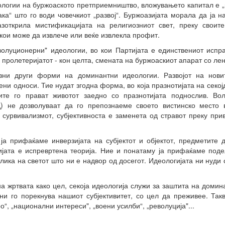
еологии на буржоаското претприемништво, вложувањето капитал е „п
рака“ што го води човечкиот „развој“. Буржоазијата морала да ја 
азоткрила мистификацијата на религиозниот свет, преку своит
 кои може да извлече или веќе извлекла профит.
олуционерни" идеологии, во кои Партијата е единствениот испра
 - пролетеријатот - кон целта, смената на буржоаскиот апарат со ле
зни други форми на доминантни идеологии. Развојот на нови
ни односи. Тие нудат згодна форма, во која празнотијата на секо
ите го прават животот заедно со празнотијата поднослив. Вол
) не дозволуваат да го препознаеме своето вистинско место 
ј сурвивализмот, субјективноста е заменета од стравот преку пр
ја прифаќаме инверзијата на субјектот и објектот, предметите д
ијата е испревртена теорија. Ние и понатаму ја прифаќаме поде
лика на светот што ни е надвор од досегот. Идеологијата ни нуди
а жртвата како цел, секоја идеологија служи за заштита на домина
ни го порекнува нашиот субјективитет, со цел да преживее. Так
“, „национални интереси", „воени усилби“, „револуција"...