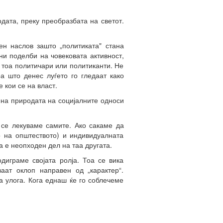
одата, преку преобразбата на светот.
ен наслов зашто „политиката" стана
ни поделби на човековата активност,
е тоа политичари или политиканти. Не
а што денес луѓето го гледаат како
 кои се на власт.
 на природата на социјалните односи
 се лекуваме самите. Ако сакаме да
о на општеството) и индивидуалната
а е неопходен дел на таа другата.
диграме својата ролја. Тоа се вика
ваат оклоп направен од „карактер“.
та улога. Кога еднаш ќе го соблечеме