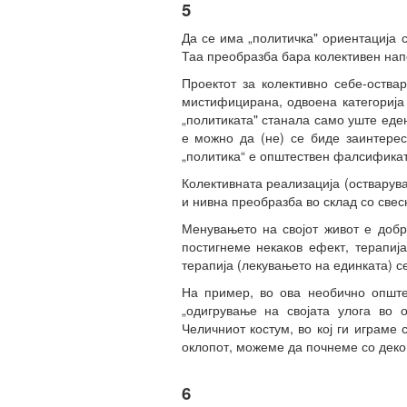
5
Да се има „политичка" ориентација с
Таа преобразба бара колективен нап
Проектот за колективно себе-оства
мистифицирана, одвоена категорија 
„политиката" станала само уште еден
е можно да (не) се биде заинтерес
„политика“ е општествен фалсификат 
Колективната реализација (остварув
и нивна преобразба во склад со свес
Менувањето на својот живот е добр
постигнеме некаков ефект, терапиј
терапија (лекувањето на единката) се
На пример, во ова необично општес
„одигрување на својата улога во о
Челичниот костум, во кој ги играме 
оклопот, можеме да почнеме со декон
6