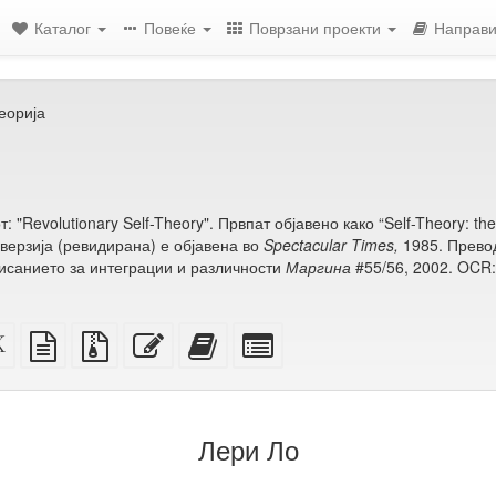
Каталог
Повеќе
Поврзани проекти
Направи
еорија
 "Revolutionary Self-Theory". Првпат објавено како “Self-Theory: the p
 верзија (ревидирана) е објавена во
Spectacular Times,
1985. Прево
писанието за интеграции и различности
Маргина
#55/56, 2002. OCR:
ен
XeLaTeX
изворот
Изворни
Уреди
Додади
Избери
извор
во
датотеки
го
го
поединечни
обичен
со
овој
овој
делови
ење)
текст
прилози
текст
текст
за
на
збирка
Лери Ло
збирката