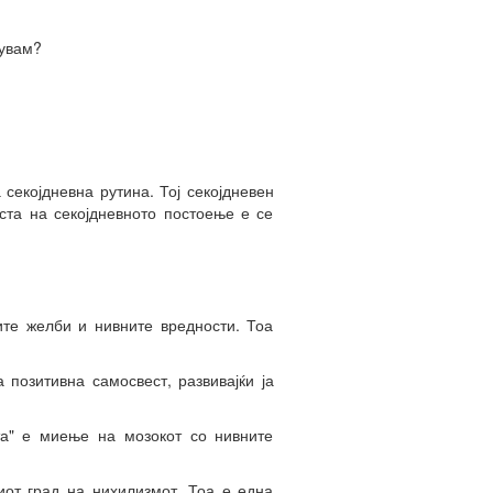
вувам?
 секојдневна рутина. Тој секојдневен
оста на секојдневното постоење е се
ите желби и нивните вредности. Тоа
 позитивна самосвест, развивајќи ја
та" е миење на мозокот со нивните
ниот град на нихилизмот. Тоа е една