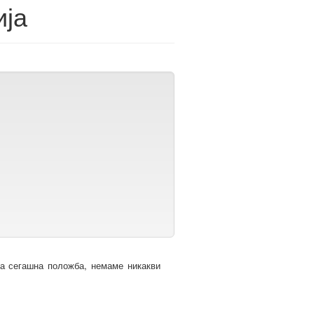
ија
та сегашна положба, немаме никакви