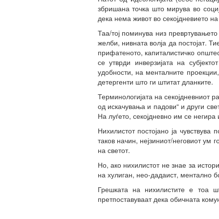
збришана точка што мирува во социј
дека нема живот во секојдневието на
Таа/тој поминува низ превртувањето 
желби, нивната волја да постојат. Т
прифатеното, капиталистичко општес
се утврди инверзијата на субјекто
удобности, на менталните проекции,
детергенти што ги штитат дланките.
Терминологијата на секојдневниот ра
од искачувања и падови“ и други свет
На луѓето, секојдневно им се негира 
Нихилистот постојано ја чувствува 
таков начин, нејзиниот/неговиот ум 
на светот.
Но, ако нихилистот не знае за истори
на хулиган, нео-дадаист, ментално б
Грешката на нихилистите е тоа ш
претпоставуваат дека обичната комун