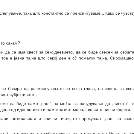
лепување, така што константно се преиспитуваме... Како се чувст
 го сакам?
 да се има свест за секојдневието, да се биде свесен за својата
и тоа е јавна тајна што секој ден е сè помалку тајна. Сиромашн
 се базира на размислувањето со своја глава, на свеста за сво
иот субјективитет.
оже да биде само „раст“ на моќта за расудување до „нивото" на
одена од идеологиите и наметнатиот морал, во сите нивни форми.
ари, антирасисти и слични -исти, го нарекуваат „раст на свес
јата) до радикалната субјективност води низ точката Нула, глав