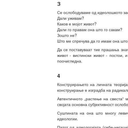
З
Се ослободуваме од идеолошкото зас
Дали уживам?
Каков е мојот живот?
Дали го правам она што го сакам?
Зошто не?
Што ме спречува да го имам она што
Да се поставуваат тие прашања значи
живот - вистински живот - постои, 
поочигледна.
4
Конструирањето на личната теорија
конструирање е изградба на радикалн
Автентичното „растење на свеста“ м
својата основна субјективност ослоб
Суштината на она што многу левич
идеологии.
Патот од идеологијата (себе-негаци