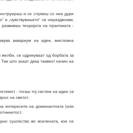
конструираш и се служиш со неа дури
о“ и „чувствувањето“ се нераздвоиви,
а развиваш теоријата на практиката -
тавува аквариум на идеи, мисловна
 желби, се одрекуваат од борбата за
. Тие што знаат дека таквиот начин на
истемот - тогаш тој систем на идеи се
днос на светот.
на интересите на доминантната (или
отчинетост.
орно суштество во вселената, кое се