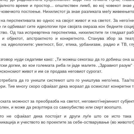
алното време и простор... општествен лимб, во кој човекот знае
 човечкото постоење. Нихилистот ја знае разликата меѓу живеењет
на перспективата во однос на својот живот и на светот. За него/н
ие ги одбиваат сите идеологии при својата омраза кон бедните соц
тво. Од таа испревртена перспектива, нихилистите ги гледаат раб
т и објектот, апстрактното и конкретното. Станува збор за те
 на идеологиите: уметност, Бог, етика, урбанизам, радио и ТВ, гл
зговор нуди седативи како: „Ти можеш секогаш да го добиеш она ш
ски догми, во кои големата риба ги јаде малите. „Здравиот разум“
исконскиот живот и им се продава неговиот сурогат.
потребата да го уништи системот што го уништува него/неа. Таа/
гори. Тие многу скоро сфаќаат дека мораат да осмислат конкретни 
ската можност за преобразба на светот, неговиот/нејзиниот субјек
олен, и може да резултира со самоубиство или смрт воопшто.
то не сфаќаат дека постојат и други луѓе што се исто така 
икација и учеството во проектите за себе-остварување (во животот