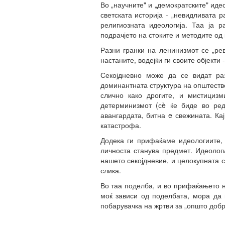
Во „научните" и „демократските" ид
светската историја - „невидливата 
религиозната идеологија. Таа ја р
подрачјето на стоките и методите од
Разни гранки на ленинизмот се „рев
настаните, водејќи ги своите објекти
Секојдневно може да се видат ра
доминантната структура на општестве
слично како дрогите, и мистицизм
детерминизмот (сè ќе биде во ред
авангардата, битна e свежината. Ка
катастрофа.
Додека ги прифаќаме идеологиите, 
личноста станува предмет. Идеолог
нашето секојдневие, и целокупната с
слика.
Во таа поделба, и во прифаќањето н
моќ зависи од поделбата, мора да 
побарувачка на жртви за „општо добро