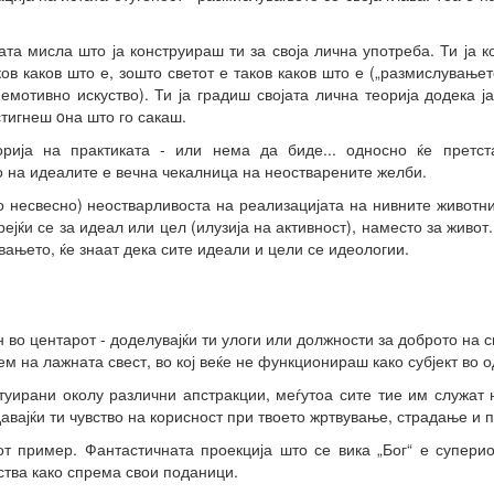
ната мисла што ја конструираш ти за своја лична употреба. Ти ја 
ов каков што е, зошто светот е таков каков што е („размислувањет
емотивно искуство). Ти ја градиш својата лична теорија додека ј
остигнеш oна што го сакаш.
орија на практиката - или нема да биде... односно ќе претс
о на идеалите е вечна чекалница на неостварените желби.
о несвесно) неостварливоста на реализацијата на нивните животни
ејќи се за идеал или цел (илузија на активност), наместо за живот
ањето, ќе знаат дека сите идеали и цели се идеологии.
 во центарот - доделувајќи ти улоги или должности за доброто на с
ем на лажната свест, во кој веќе не функционираш како субјект во о
туирани околу различни апстракции, меѓутоа сите тие им служат 
авајќи ти чувство на корисност при твоето жртвување, страдање и п
от пример. Фантастичната проекција што се вика „Бог“ е супери
ства како спрема свои поданици.