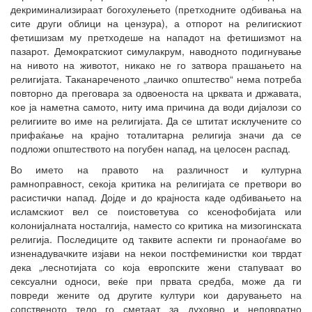
декриминализираат богохулењето (претходните одбивања на
сите други облици на цензура), а отпорот на религискиот
фетишизам му претходеше на нападот на фетишизмот на
пазарот. Демократскиот симулакрум, наводното подигнување
на нивото на животот, никако не го затвора прашањето на
религијата. Таканареченото „лаичко општество“ нема потреба
повторно да преговара за одвоеноста на црквата и државата,
кое ја наметна самото, ниту има причина да води дијалози со
религиите во име на религијата. Да се штитат исклучените со
прифаќање на крајно тоталитарна религија значи да се
подложи општеството на погубен напад, на целосен распад.
Во името на правото на различност и културна
рамноправност, секоја критика на религијата се претвори во
расистички напад. Дојде и до крајноста каде одбивањето на
исламскиот вел се поистоветува со ксенофобијата или
колонијалната носталгија, наместо со критика на мизогинската
религија. Последиците од таквите аспекти ги пронаоѓаме во
изненадувачките изјави на некои постфеминистки кои тврдат
дека „леснотијата со која европските жени стапуваат во
сексуални односи, веќе при првата средба, може да ги
повреди жените од другите култури кои дарувањето на
сопственото тело го сметаат за духовно и неповратно