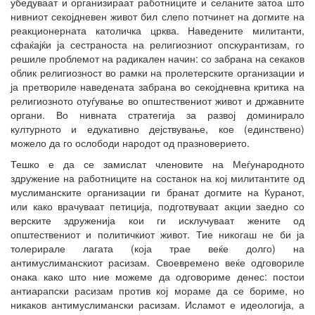
убедуваат и организираат работниците и селаните затоа што
нивниот секојдневен живот бил слепо потчинет на догмите на
реакционерната католичка црква. Наведените милитанти,
сфаќајќи ја сестраноста на религиозниот опскурантизам, го
решиле проблемот на радикален начин: со забрана на секаков
облик религиозност во рамки на пролетерските организации и
ја претвориле наведената забрана во секојдневна критика на
религиозното отуѓување во општествениот живот и државните
органи. Во нивната стратегија за развој доминирало
културното и едукативно дејствување, кое (единствено)
можело да го ослободи народот од празноверието.
Тешко е да се замислат членовите на Меѓународното
здружение на работниците на состанок на кој милитантите од
муслиманските организации ги бранат догмите на Куранот,
или како врачуваат петиција, подготвуваат акции заедно со
верските здруженија кои ги исклучуваат жените од
општествениот и политичкиот живот. Тие никогаш не би ја
толерирале лагата (која трае веќе долго) на
антимуслиманскиот расизам. Своевремено веќе одговориле
онака како што ние можеме да одговориме денес: постои
антиарапски расизам против кој мораме да се бориме, но
никаков антимуслимански расизам. Исламот е идеологија, а