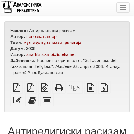
Toggl
navig
Наслов:
Антирелигиски расизам
Автор:
непознат автор
Теми:
мултикултурализам
,
религија
Датум:
2008
Извор:
anarhisticka-biblioteka.net
Забелешки:
Наслов на оригиналот: "Sul buon uso del
razzismo antireligioso",
Machete
#2, април 2008, Италија
Превод: Алек Кузмановски
обичен
А4
EPUB
Целосен
XeLaTeX
изворот
Изворни
PDF
PDF
(за
HTML
извор
во
датотеки
за
мобилни
(за
обичен
со
Уреди
Додади
Избери
печатење
уреди)
печатење)
текст
прилози
го
го
поединечни
овој
овој
делови
текст
текст
за
на
збирка
Антирелигиски расизам
збирката