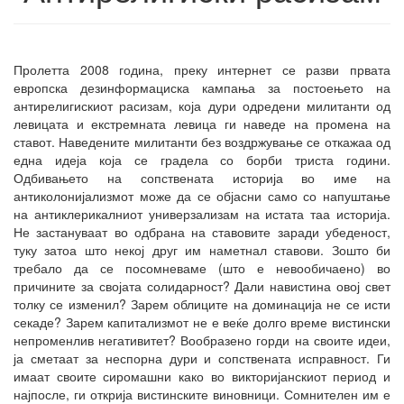
Пролетта 2008 година, преку интернет се разви првата
европска дезинформациска кампања за постоењето на
антирелигискиот расизам, која дури одредени милитанти од
левицата и екстремната левица ги наведе на промена на
ставот. Наведените милитанти без воздржување се откажаа од
една идеја која се градела со борби триста години.
Одбивањето на сопствената историја во име на
антиколонијализмот може да се објасни само со напуштање
на антиклерикалниот универзализам на истата таа историја.
Не застануваат во одбрана на ставовите заради убеденост,
туку затоа што некој друг им наметнал ставови. Зошто би
требало да се посомневаме (што е невообичаено) во
причините за својата солидарност? Дали навистина овој свет
толку се изменил? Зарем облиците на доминација не се исти
секаде? Зарем капитализмот не е веќе долго време вистински
непроменлив негативитет? Вообразено горди на своите идеи,
ја сметаат за неспорна дури и сопствената исправност. Ги
имаат своите сиромашни како во викторијанскиот период и
најпосле, ги открија вистинските виновници. Сомнителен им е