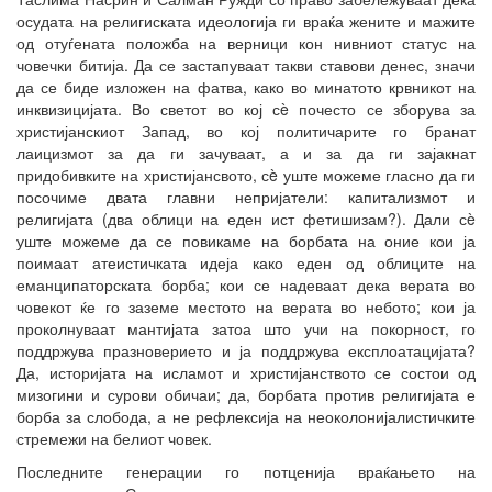
осудата на религиската идеологија ги враќа жените и мажите
од отуѓената положба на верници кон нивниот статус на
човечки битија. Да се застапуваат такви ставови денес, значи
да се биде изложен на фатва, како во минатото крвникот на
инквизицијата. Во светот во кој сè почесто се зборува за
христијанскиот Запад, во кој политичарите го бранат
лаицизмот за да ги зачуваат, а и за да ги зајакнат
придобивките на христијансвото, сè уште можеме гласно да ги
посочиме двата главни непријатели: капитализмот и
религијата (два облици на еден ист фетишизам?). Дали сè
уште можеме да се повикаме на борбата на оние кои ја
поимаат атеистичката идеја како еден од облиците на
еманципаторската борба; кои се надеваат дека верата во
човекот ќе го заземе местото на верата во небото; кои ја
проколнуваат мантијата затоа што учи на покорност, го
поддржува празноверието и ја поддржува експлоатацијата?
Да, историјата на исламот и христијанството се состои од
мизогини и сурови обичаи; да, борбата против религијата е
борба за слобода, а не рефлексија на неоколонијалистичките
стремежи на белиот човек.
Последните генерации го потценија враќањето на