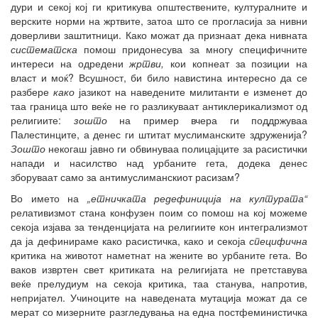
дури и секој кој ги критикува општествените, културалните и
верските норми на жртвите, затоа што се прогласија за нивни
доверливи заштитници. Како можат да признаат дека нивната
систематска
помош придонесува за многу специфичните
интереси на одредени
жртви,
кои копнеат за позиции на
власт и моќ? Всушност, би било навистина интересно да се
разбере
како
јазикот на наведените милитанти е изменет до
таа граница што веќе не го разликуваат антиклерикализмот од
религиите:
зошто
на пример вчера ги поддржуваа
Палестинците, а денес ги штитат муслиманските здруженија?
Зошто
некогаш јавно ги обвинуваа полицајците за расистички
напади и насилство над урбаните гета, додека денес
зборуваат само за антимуслиманскиот расизам?
Во името на
„етничката редефиниција на културата“
релативизмот стана конфузен поим со помош на кој можеме
секоја изјава за тенденцијата на религиите кон интегрализмот
да ја дефинираме како расистичка, како и секоја
специфична
критика на животот наметнат на жените во урбаните гета. Во
ваков извртен свет критиката на религијата не претставува
веќе прелудиум на секоја критика, таа станува, напротив,
непријател. Учиноците на наведената мутација можат да се
мерат со мизерните разгледувања на една постфеминистичка