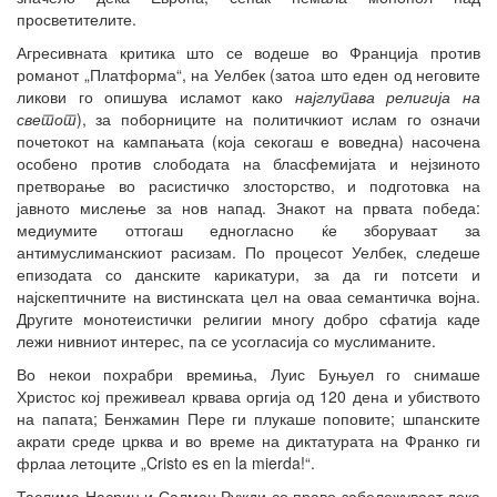
просветителите.
Агресивната критика што се водеше во Франција против
романот „Платформа“, на Уелбек (затоа што еден од неговите
ликови го опишува исламот како
најглупава религија на
светот
), за поборниците на политичкиот ислам го означи
почетокот на кампањата (која секогаш е воведна) насочена
особено против слободата на бласфемијата и нејзиното
претворање во расистичко злосторство, и подготовка на
јавното мислење за нов напад. Знакот на првата победа:
медиумите оттогаш едногласно ќе зборуваат за
антимуслиманскиот расизам. По процесот Уелбек, следеше
епизодата со данските карикатури, за да ги потсети и
најскептичните на вистинската цел на оваа семантичка војна.
Другите монотеистички религии многу добро сфатија каде
лежи нивниот интерес, па се усогласија со муслиманите.
Во некои похрабри времиња, Луис Буњуел го снимаше
Христос кој преживеал крвава оргија од 120 дена и убиството
на папата; Бенжамин Пере ги плукаше поповите; шпанските
акрати среде црква и во време на диктатурата на Франко ги
фрлаа летоците „Cristo es en la mierda!“.
Таслима Насрин и Салман Ружди со право забележуваат дека