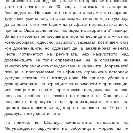
религиозното. Според нив, религиското прашање е архаично
уште од почетокот на 20 век, а критиката е застарена,
беспредметна. Не само што е потценето исламското влијание,
туку и многумина почувствуваа некаква вина од која не успеаја
да се решат сите или барем да ја сфатат нејзината вистинска
причина. Оваа заслепеност наликува на „моралната“ левица.
За да ги избегнат репресивната игра на десницата и жигот на
ксенофобијата, односно расизмот, заземаат позитивен став
кон доселениците, но одбиваат да ја анализираат нивната
честа потчинетост на религијата. Ако насилството над
доселениците не трпи оправдувања, не ја оправдува ни
зачестената религиска феудализација на жените. „Моралната“
левица ја препознаваме по нејзината ограничена историска
култура: секогаш сè ѝ изгледа ново. На пример, убедена е
дека присуството на верниците во левичарските организации,
или екстремно левите, претставува неодамнешна појава,
поврзана особено со развојот на исламот во Франција. И
површното истражување на организациските методи на
пролетерското движење од втората половина на 19 век го
докажува токму спротивното.
На пример, во Шпанија, милитантите, основачите на
Меѓународното здружение на работниците морале да ги