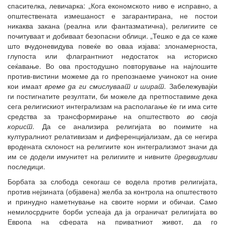
спасителка, левичарка: „Кога економското ниво е исправно, а
општествената измешаност е загарантирана, не постои
никаква закана (реална или фантазматична), религиите се
почитуваат и добиваат безопасни облици. „Тешко е да се каже
што вчудоневидува повеќе во оваа изјава: злонамерноста,
глупоста или флагрантниот недостаток на историско
сеќавање. Во ова простодушно повторување на најлошите
против-вистини можеме да го препознаеме учинокот на оние
кои имаат
време да ги смислуваат и шират.
Забележувајќи
ги постигнатите резултати, би можеле да претпоставиме дека
сега религискиот интегрализам на располагање ќе ги има сите
средства за трансформирање на општеството
во своја
корист.
Да се анализира религијата во поимите на
културалниот релативизам и диференцијализам, да се негира
вродената склоност на религиите кон интегрализмот значи да
им се додели имунитет на религиите и нивните
предвидливи
последици.
Борбата за слобода секогаш се водела против религијата,
против нејзината (објавена) желба за контрола на општеството
и принудно наметнување на своите норми и обичаи. Само
немилосрдните борби успеаја да ја ограничат религијата во
Европа на сферата на приватниот живот, да го