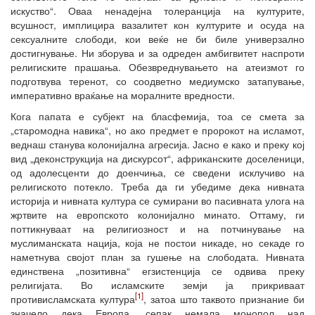
искуство“. Оваа ненадејна толеранција на културите,
всушност, имплицира вазалитет кон културите и осуда на
сексуалните слободи, кои веќе не би биле универзално
достигнување. Ни зборува и за одреден амбигвитет наспроти
религиските прашања. Обезвреднувањето на атеизмот го
подготвува теренот, со соодветно медиумско затапување,
императивно враќање на моралните вредности.
Кога папата е субјект на бласфемија, тоа се смета за
„старомодна навика“, но ако предмет е пророкот на исламот,
веднаш станува колонијална агресија. Јасно е како и преку кој
вид „деконструкција на дискурсот“, африканските доселеници,
од адолесценти до доенчиња, се сведени исклучиво на
религиското потекло. Треба да ги убедиме дека нивната
историја и нивната култура се сумирани во пасивната улога на
жртвите на европското колонијално минато. Оттаму, ги
поттикнуваат на религиозност и на потчинување на
муслиманската нација, која не постои никаде, но секаде го
наметнува својот план за гушење на слободата. Нивната
единствена „позитивна“ егзистенција се одвива преку
религијата. Во исламските земји ја прикриваат
[1]
противисламската култура
, затоа што таквото признание би
значело дека Европа, сепак немала монопол над