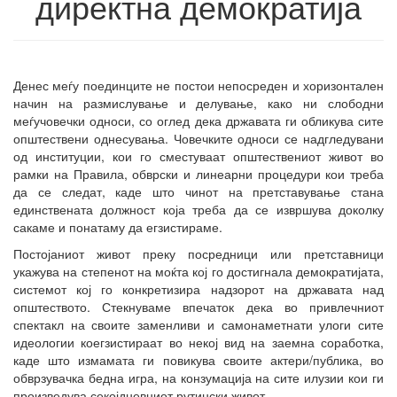
директна демократија
Денес меѓу поединците не постои непосреден и хоризонтален
начин на размислување и делување, како ни слободни
меѓучовечки односи, со оглед дека државата ги обликува сите
општествени однесувања. Човечките односи се надгледувани
од институции, кои го сместуваат општествениот живот во
рамки на Правила, обврски и линеарни процедури кои треба
да се следат, каде што чинот на претставување стана
единствената должност која треба да се извршува доколку
сакаме и понатаму да егзистираме.
Постојаниот живот преку посредници или претставници
укажува на степенот на моќта кој го достигнала демократијата,
системот кој го конкретизира надзорот на државата над
општеството. Стекнуваме впечаток дека во привлечниот
спектакл на своите заменливи и самонаметнати улоги сите
идеологии коегзистираат во некој вид на заемна соработка,
каде што измамата ги повикува своите актери/публика, во
обврзувачка бедна игра, на конзумација на сите илузии кои ги
произведува секојдневниот рутински живот.