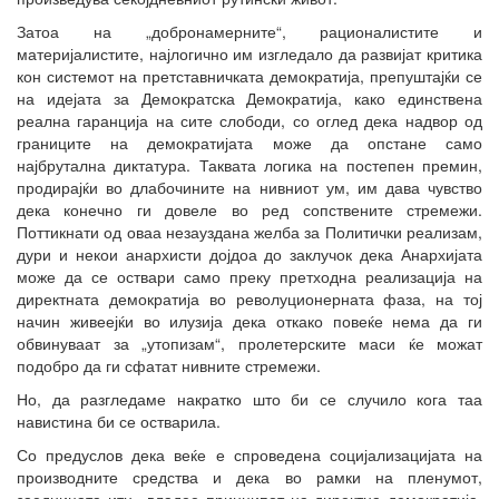
Затоа на „добронамерните“, рационалистите и
материјалистите, најлогично им изгледало да развијат критика
кон системот на претставничката демократија, препуштајќи се
на идејата за Демократска Демократија, како единствена
реална гаранција на сите слободи, со оглед дека надвор од
границите на демократијата може да опстане само
најбрутална диктатура. Таквата логика на постепен премин,
продирајќи во длабочините на нивниот ум, им дава чувство
дека конечно ги довеле во ред сопствените стремежи.
Поттикнати од оваа незауздана желба за Политички реализам,
дури и некои анархисти дојдоа до заклучок дека Анархијата
може да се оствари само преку претходна реализација на
директната демократија во револуционерната фаза, на тој
начин живеејќи во илузија дека откако повеќе нема да ги
обвинуваат за „утопизам“, пролетерските маси ќе можат
подобро да ги сфатат нивните стремежи.
Но, да разгледаме накратко што би се случило кога таа
навистина би се остварила.
Со предуслов дека веќе е спроведена социјализацијата на
производните средства и дека во рамки на пленумот,
заедницата итн., владее принципот на директна демократија,