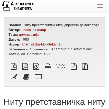
Toggl
navig
Наслов:
Ниту претставничка ниту директна демократија
Автор:
непознат автор
Тема:
демократија
Датум:
1983
Извор:
anarhisticka-biblioteka.net
Забелешки:
Објавено во:
Anarchismo e sovversione
sociale
, ed. Centolibri, 1983
обичен
А4
EPUB
Целосен
XeLaTeX
изворот
Изворни
PDF
PDF
(за
HTML
извор
во
датотеки
за
мобилни
(за
обичен
со
Уреди
Додади
Избери
печатење
уреди)
печатење)
текст
прилози
го
го
поединечни
овој
овој
делови
текст
текст
за
на
збирка
Ниту претставничка ниту
збирката