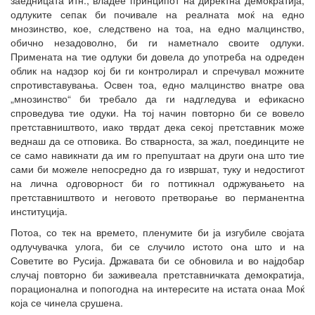
одлуките сепак би почивале на реалната моќ на едно
мнозинство, кое, следствено на тоа, на едно малцинство,
обично незадоволно, би ги наметнало своите одлуки.
Примената на тие одлуки би довела до употреба на одреден
облик на надзор кој би ги контролирал и спречувал можните
спротивставувања. Освен тоа, едно малцинство внатре ова
„мнозинство“ би требало да ги надгледува и ефикасно
спроведува тие одуки. На тој начин повторно би се вовело
претставништвото, иако тврдат дека секој претставник може
веднаш да се отповика. Во стварноста, за жал, поединците не
се само навикнати да им го препуштаат на други она што тие
сами би можеле непосредно да го извршат, туку и недостигот
на лична одговорност би го поттикнал одржувањето на
претставништвото и неговото претворање во перманентна
институција.
Потоа, со тек на времето, пленумите би ја изгубиле својата
одлучувачка улога, би се случило истото она што и на
Советите во Русија. Државата би се обновила и во најдобар
случај повторно би заживеала претставничката демократија,
порационална и попогодна на интересите на истата онаа Моќ
која се чинела срушена.