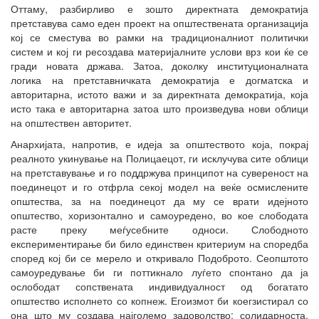
Оттаму, разбирливо е зошто директната демократија
претставува само еден проект на општествената организација
кој се сместува во рамки на традиционалниот политички
систем и кој ги ресоздава материјалните услови врз кои ќе се
гради новата држава. Затоа, доколку институционалната
логика на претставничката демократија е догматска и
авторитарна, истото важи и за директната демократија, која
исто така е авторитарна затоа што произведува нови облици
на општествен авторитет.
Анархијата, напротив, е идеја за општеството која, покрај
реалното укинување на Полицаецот, ги исклучува сите облици
на претставување и го поддржува принципот на сувереност на
поединецот и го отфрла секој модел на веќе осмислените
општества, за на поединецот да му се врати идејното
општество, хоризонтално и самоуредено, во кое слободата
расте преку меѓусебните односи. Слободното
експериментирање би било единствен критериум на споредба
според кој би се мерело и откривало Подоброто. Сеопштото
самоуредување би ги поттикнало луѓето спонтано да ја
ослободат сопствената индивидуалност од богатато
општество исполнето со копнеж. Егоизмот би коегзистирал со
она што му создава најголемо задоволство: солидарноста.