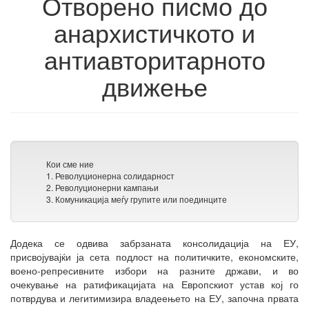
Отворено писмо до
анархистичкото и
антиавторитарното
движење
Кои сме ние
1. Револуционерна солидарност
2. Револуционерни кампањи
3. Комуникација меѓу групите или поединците
Додека се одвива забрзаната консолидација на ЕУ,
присвојувајќи ја сета подлост на политичките, економските,
воено-репресивните избори на разните држави, и во
очекување на ратификацијата на Европскиот устав кој го
потврдува и легитимизира владеењето на ЕУ, започна првата