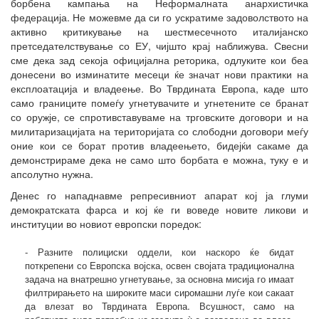
борбена кампања на Неформалната анархистичка
федерација. Не можевме да си го ускратиме задоволството на
активно критикување на шестмесечното италијанско
претседателствување со ЕУ, чијшто крај наближува. Свесни
сме дека зад секоја официјална реторика, одлуките кои беа
донесени во изминатите месеци ќе значат нови практики на
експлоатација и владеење. Во Тврдината Европа, каде што
само границите помеѓу угнетувачите и угнетените се бранат
со оружје, се спротивставуваме на трговските договори и на
милитаризацијата на територијата со слободни договори меѓу
оние кои се борат против владеењето, бидејќи сакаме да
демонстрираме дека не само што борбата е можна, туку е и
апсолутно нужна.
Денес го нападнавме репресивниот апарат кој ја глуми
демократската фарса и кој ќе ги воведе новите ликови и
институции во новиот европски поредок:
- Разните полициски оддели, кои наскоро ќе бидат
поткрепени со Европска војска, освен својата традиционална
задача на внатрешно угнетување, за основна мисија го имаат
филтрирањето на широките маси сиромашни луѓе кои сакаат
да влезат во Тврдината Европа. Всушност, само на