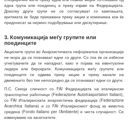
една група или поединец и преку изјави на Федерацијата.
Доколку други групи не се согласуваат со кампањата,
критиката ќе биде прикажана преку акции и коминикеа кои ќе
придонесат за нејзино подобрување или дискутирање.
3. Комуникација меѓу групите или
поединците
Акциските групи во Анархистичката неформална организација
не мора да се познаваат едни со други. Со тоа ќе се избегне
угнетувачите да ги нападнат, како и појава на евентуални
лидери или бирократи. Комуникацијата меѓу групите или
поединците се одвива преку акции и преку канали на
движењето без тие непосредно да се познаваат едни со други.
П.С. Секоја сличност со FAI Федерацијата на италијански
транспортни работници (Federazione Autotrasportatori Italiani),
со FAI Италијанската анархистичка федерација (Federazione
Anarchica Italiana) и со FAI Италијанскиот фонд за животна
средина (Fondo Italiano per l’Ambiente) е чиста случајност. Се
извинуваме на засегнатите.