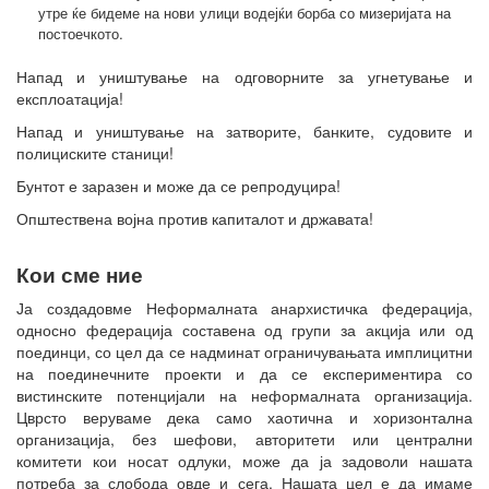
утре ќе бидеме на нови улици водејќи борба со мизеријата на
постоечкото.
Напад и уништување на одговорните за угнетување и
експлоатација!
Напад и уништување на затворите, банките, судовите и
полициските станици!
Бунтот е заразен и може да се репродуцира!
Општествена војна против капиталот и државата!
Кои сме ние
Ја создадовме Неформалната анархистичка федерација,
односно федерација составена од групи за акција или од
поединци, со цел да се надминат ограничувањата имплицитни
на поединечните проекти и да се експериментира со
вистинските потенцијали на неформалната организација.
Цврсто веруваме дека само хаотична и хоризонтална
организација, без шефови, авторитети или централни
комитети кои носат одлуки, може да ја задоволи нашата
потреба за слобода овде и сега. Нашата цел е да имаме