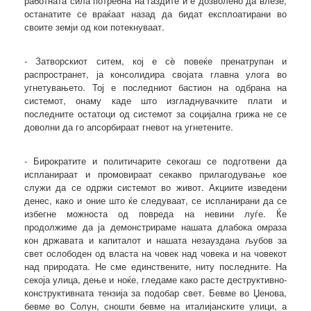
работната сила потребна на газдите ѝ е дозволено да влезе,
останатите се враќаат назад да бидат експлоатирани во
своите земји од кои потекнуваат.
- Затворскиот ситем, кој е сè повеќе пренатрупан и
распространет, ја консолидира својата главна улога во
угнетувањето. Тој е последниот бастион на одбрана на
системот, онаму каде што изгладнувачките плати и
последните остатоци од системот за социјална грижа не се
доволни да го апсорбираат гневот на угнетените.
- Бирократите и политичарите секогаш се подготвени да
испланираат и промовираат секакво прилагодување кое
служи да се одржи системот во живот. Акциите изведени
денес, како и оние што ќе следуваат, се испланирани да се
избегне можноста од повреда на невини луѓе. Ќе
продолжиме да ја демонстрираме нашата длабока омраза
кон државата и капиталот и нашата незауздана љубов за
свет ослободен од власта на човек над човека и на човекот
над природата. Не сме единствените, ниту последните. На
секоја улица, дење и ноќе, гледаме како расте деструктивно-
конструктивната тензија за подобар свет. Бевме во Џенова,
бевме во Солун, сношти бевме на италијанските улици, а