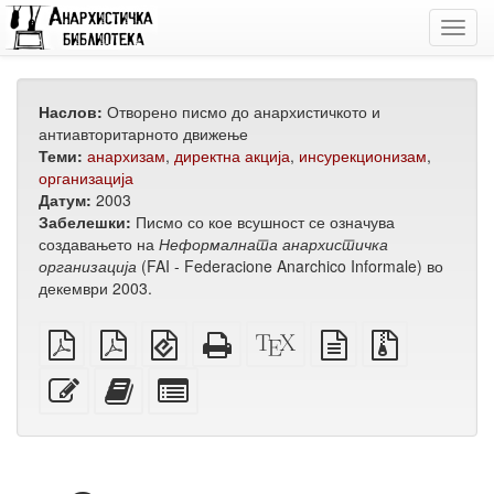
Toggl
navig
Наслов:
Отворено писмо до анархистичкото и
антиавторитарното движење
Теми:
анархизам
,
директна акција
,
инсурекционизам
,
организација
Датум:
2003
Забелешки:
Писмо со кое всушност се означува
создавањето на
Неформалната анархистичка
организација
(FAI - Federacione Anarchico Informale) во
декември 2003.
обичен
А4
EPUB
Целосен
XeLaTeX
изворот
Изворни
PDF
PDF
(за
HTML
извор
во
датотеки
за
мобилни
(за
обичен
со
Уреди
Додади
Избери
печатење
уреди)
печатење)
текст
прилози
го
го
поединечни
овој
овој
делови
текст
текст
за
на
збирка
збирката