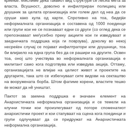
власта. Всушност, доволно е инфилтриран полицаец или
доушник за целата организација или голем дел од неа да се
сруши како кула од карти. Спротивно на тоа, бидејќи
неформалната организација е составена од 1000 поединци
или групи кои не се познаваат едни со други (со оглед дека се
препознаваат меѓусебно преку акциите кои ги изведуваат и
заедничката поддршка која ги поврзува), доколку во некој
несреќен случај се појават инфилтратори или доушници, тоа
би влијаело на една група без да се рашири на другите. Освен
тоа, оној што учествува во неформалната организација е
милитант само кога подготвува или изведува акција. Оттаму,
организацијата не влијае на целиот живот и проектите на
другарите, така што се избегнуваат сите видови на секташтво
на вооружената борба. Штом фатиме корени, властите тешко
ќе можат да нè уништат.
Пактот за заемна поддршка е значаен елемент на
Анархистичката неформална организација и се темели на
клучни точки кои произлегуваат од погоре споменатиот
анархистички проект и кои стапуваат на сцена кога поединци и
групи одлучуваат да се придружат на Анархистичката
неформална организација.