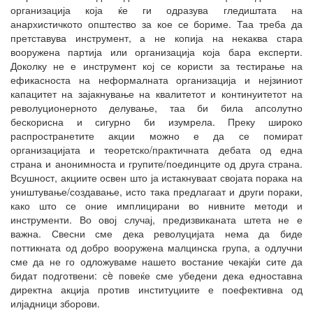
организација која ќе ги одразува гледиштата на
анархистичкото општество за кое се бориме. Таа треба да
претставува инструмент, а не копија на некаква стара
вооружена партија или организација која бара експерти.
Доколку не е инструмент кој се користи за тестирање на
ефикасноста на неформалната организација и нејзиниот
капацитет на зајакнување на квалитетот и континуитетот на
револуционерното делување, таа би била апсолутно
бескорисна и сигурно би изумрела. Преку широко
распространетите акции можно е да се помират
организацијата и теоретско/практичната дебата од една
страна и анонимноста и групите/поединците од друга страна.
Всушност, акциите освен што ја истакнуваат својата порака на
уништување/создавање, исто така предлагаат и други пораки,
како што се оние имплицирани во нивните методи и
инструменти. Во овој случај, предизвиканата штета не е
важна. Свесни сме дека револуцијата нема да биде
поттикната од добро вооружена малцинска група, а одлучни
сме да не го одложуваме нашето востание чекајќи сите да
бидат подготвени: сè повеќе сме убедени дека едноставна
директна акција против институциите е поефективна од
илјадници зборови.