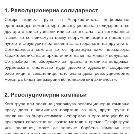
1. Револуционерна солидарност
Секоја акциска група во Анархистичката неформална
организација демонстрира револуционерна солидарност со
другарите кои се уапсени или се во илегала. Таа солидарност
главно ќе се прикажува преку вооружени акции и напад врз
луѓете и структурите одговорни за затворањето на другарите.
Солидарноста секогаш ќе се практикува како нераздвојна
карактеристика на анархистичкиот начин на живот и делување.
Се разбира, не зборуваме за правна и техничка поддршка;
буржоаското општество нуди доволно адвокати, социјални
работници и свештеници, што значи дека револуционерите
можат да бидат ангажирани во поинаков вид активности.
2. Револуционерни кампањи
Кога група или поединец започнува револуционерна кампања
преку дела и коминикеа поврзани со нив, други групи и
поединци во Анархистичката неформална организација ќе се
приклучат соодветно на своите методи и време. Секоја група
или поединец може да започне борбена кампања врз
специфични мети преку една или повеќе акции потпишани од