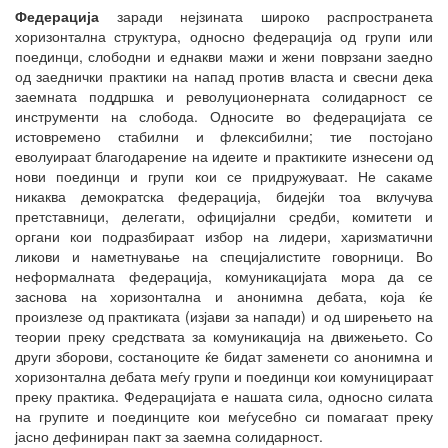
Федерација
заради нејзината широко распространета
хоризонтална структура, односно федерација од групи или
поединци, слободни и еднакви мажи и жени поврзани заедно
од заеднички практики на напад против власта и свесни дека
заемната поддршка и револуционерната солидарност се
инструменти на слобода. Односите во федерацијата се
истовремено стабилни и флексибилни; тие постојано
еволуираат благодарение на идеите и практиките изнесени од
нови поединци и групи кои се придружуваат. Не сакаме
никаква демократска федерација, бидејќи тоа вклучува
претставници, делегати, официјални средби, комитети и
органи кои подразбираат избор на лидери, харизматични
ликови и наметнување на специјалистите говорници. Во
неформалната федерација, комуникацијата мора да се
заснова на хоризонтална и анонимна дебата, која ќе
произлезе од практиката (изјави за напади) и од ширењето на
теории преку средствата за комуникација на движењето. Со
други зборови, состаноците ќе бидат заменети со анонимна и
хоризонтална дебата меѓу групи и поединци кои комуницираат
преку практика. Федерацијата е нашата сила, односно силата
на групите и поединците кои меѓусебно си помагаат преку
јасно дефиниран пакт за заемна солидарност.