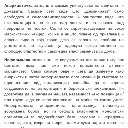
Анархистичка
затоа што сакаме уништување на капиталот и
државата. Сакаме свет каде што „доминираат“ само
слободата и самоорганизираноста, и општество каде што
експлоатацијата на човек над човека и на човекот над
природата не постои. Силно се спротивставуваме на секој
марксистички канцер, кој не е ништо повеќе од привлечна и
опасна сирена која тврди дека се залага за слобода на
угнетените, но всушност ја одрекува секоја можност за
слободно општество и само една власт заменува со друга.
Неформална
затоа што не веруваме во авангарда ниту пак
сметаме дека ние сме некое просветлено активно
малцинство. Само сакаме овде и сега да живееме како
анархисти и затоа неформалната организација ја сметаме за
единствениот вид организација способна да го спречи
создавањето на авторитарни и бирократски механизми. Ни
дозволува да ја зачуваме нашата незавиност како поединци и/
или групи и да се спротивставиме на моќта со континуитет.
Неформалната анархистичка организација практикува
вооружена борба, но ги отфрла класичните монолитски
организации го подразбираат база, редовни и нередовни
членови, чети, извршни кадри, големи суми пари и живот во
криење. Мислиме дека таквиот вид структури се лесна мета за