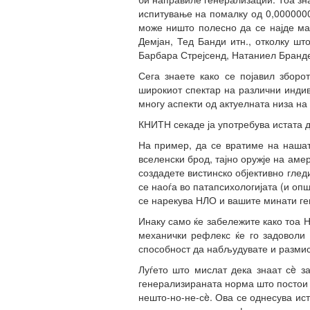
испитување на помалку од 0,0000000
може ништо полесно да се најде маш
Демјан, Тед Банди итн., отколку ш
Барбара Стрејсенд, Натаниел Бранде
Сега знаете како се појавил збор
широкиот спектар на различни индив
многу аспекти од актуелната низа на
КНИТН секаде ја употребува истата д
На пример, да се вратиме на нашат
вселенски брод, тајно оружје на аме
создадете вистинско објективно гле
се наоѓа во патапсихологијата (и о
се нарекува НЛО и вашите минати ге
Инаку само ќе забележите како тоа 
механички рефлекс ќе го задоволи 
способност да набљудувате и разми
Луѓето што мислат дека знаат сè з
генерализираната норма што постои 
нешто-но-не-сè. Ова се однесува исто