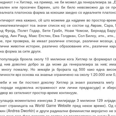
оидниот г-н Хитлер, на пример, не би можел да генерализира за „
рмален или просечен Евреин, што би било невозможно да се про
еалната платонска фарма за кокошки заедно со идеалните платонс
античарот има кажано, сè што можеме да најдеме во простор-време
нематематичарот тоа значи список кој се состои од Аврам, Сара, 
нд Фројд, Полет Годар, Бети Грабл, Ноам Чомски, Бернард Бару
ајлд, Аин Ранд, Макс Епстин, Ема Голдман, Сол Билоу, итн., итн.,
ие, при проверка, ќе имаат различни отисоци, различни мозоци,
лични животни истории, различно образование итн., различни каракт
на форма за сите други.
а популација броела околу 10 милиони кога Хитлер ги формирал с
од нив доволно добро за да може да генерализира за нив; има
л многу помалку. Но земајќи ја бројката од 500 како една висок
ичности врз основа на знаење ограничено на околу 1:20.000 или 0
жеби и не би постоел доколку Хитлер ја знаел разликата меѓу
 поради недоволна истраженост или лични предрасуди) и зби
надвор во сетилниот простор-време континуум.
улација моментално изнесува 3 милијарди 3 милиони 129 илјади,
ернет страницата на World Game Website пред некое време). Од 
ин (Andrea Dworkin) и други радикални феминистки веројатно не з
ачи дека
рад-фем
догмата се состои од претпоставки за околу 3 м