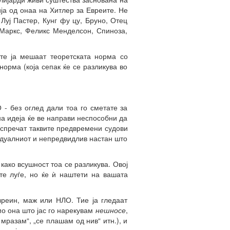
ја од онаа на Хитлер за Евреите. Не
Луј Пастер, Кунг фу цу, Бруно, Отец
 Маркс, Феликс Менделсон, Спиноза,
те ја мешаат теоретската норма со
орма (која сепак ќе се разликува во
- без оглед дали тоа го сметате за
на идеја ќе ве направи неспособни да
 спречат таквите предвремени судови
идуалниот и непредвидлив настан што
ако всушност тоа се разликува. Овој
те луѓе, но ќе ѝ наштети на вашата
вреин, маж или НЛО. Тие ја гледаат
мо она што јас го нарекувам
нешносе
,
 мразам“, „се плашам од нив“ итн.), и