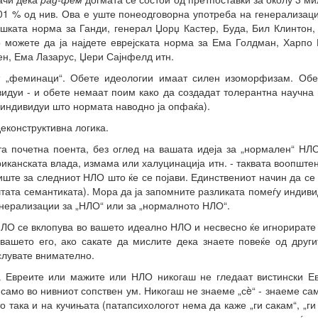
1 % од нив. Ова е уште понеодговорна употреба на генерализаци
ката норма за Ганди, генерал Џорџ Кастер, Буда, Бил Клинтон, 
то можете да ја најдете еврејската норма за Ема Голдман, Харпо
н, Ема Лазарус, Џери Сајнфелд итн.
от „феминаци“. Обете идеологии имаат силен изоморфизам. Обе
идуи - и обете немаат поим како да создадат толерантна научна н
 индивидуи што нормата наводно ја опфаќа).
еконструктивна логика.
а почетна поента, без оглед на вашата идеја за „нормален“ НЛО 
риканската влада, измама или халуцинација итн. - таквата воопште
диште за следниот НЛО што ќе се појави. Единствениот начин да се
пштата семантиката). Мора да ја запомните разликата помеѓу индив
нерализации за „НЛО“ или за „нормалното НЛО“.
НЛО се вклопува во вашето идеално НЛО и несвесно ќе игнорирате к
вашето его, ако сакате да мислите дека знаете повеќе од други
слувате внимателно.
а Евреите или мажите или НЛО никогаш не гледаат вистински Е
само во нивниот сопствен ум. Никогаш не знаеме „сè“ - знаеме са
 така и на кучињата (патапсихологот нема да каже „ги сакам“, „ги