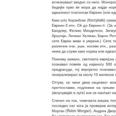
исчезнуваат заедно со него. Монорх
бидејќи прво ќе мора да најде но
идеалниот платонски Евреин (или ид
Како што Корзибски (Korzybski) сем
Евреин-3 итн. Сè до Евреин-
n
. (За 
Бандлер, Феликс Менделсон, Зигму
Ајнштајн, Лилиан Хелман, Барон Ротч
сите Евреи живи и умрени.) Сите т
различни очи, уши, носеви итн., раз
нема да служи како норма или идеал
Поинаку кажано, светската еврејск
познавал повеќе од најмногу 500 
предрасуди, тој веројатно познава
генерализирал за околу 10 милиони л
Оттука, се чини дека нацизмот мо
претпоставки, подложни на грешки
(вклучувајќи и луѓе) кои се наоѓаат 
Слично на тоа, човечката машка поп
последен пат кога ја проверив инт
Морган (Robin Morgan), Андреа Дворк
би направиле генерализации. Тоа зн