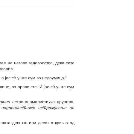
рем на негово задоволство, дека сите
оворив:
 а јас сè уште сум во недоумица.“
ине, во право сте. И јас сè уште сум
aleen
aстро-аномалистичко друштво,
надреалистичко истражување на
шата деветта или десетта кригла од