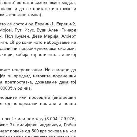
Евреите“ во патапсихолошкиот модел,
најде и да се прикаже исто како и
ки кокошкини гомца).
то се состои од Евреин-1, Евреин-2,
Мојсеј, Рут, Исус, Вуди Ален, Ричард
х, Пол Њумен, Дева Марија, Алберт
 итн. сè до конечното набројување на
 различни невроимунолошки системи,
ери, хобија, страсти итн.... и никој
воите генерализации. Не е можно да
јќи ги предвид неговите поранешни
а претпоставка, дознаваме дека тој
,00005% од нив.
 нормите или просеците (внатрешни
рот од ненормални настани и нешта
 повеќе или помалку (3.004.129.976,
овие 3+ милијарди индивидуи, Робин
наат повеќе од 500 врз основа на кои
илијарди живи суштества заснована на