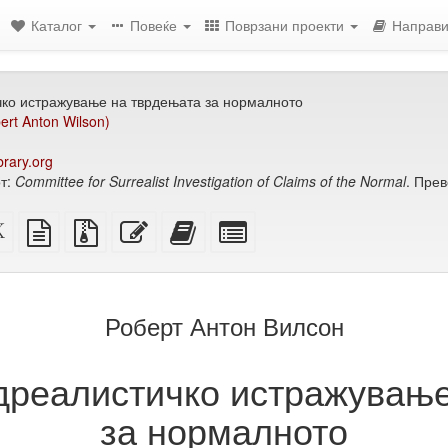
Каталог
Повеќе
Поврзани проекти
Направи
чко истражување на тврдењата за нормалното
rt Anton Wilson)
brary.org
т:
Committee for Surrealist Investigation of Claims of the Normal
. Пре
ен
XeLaTeX
изворот
Изворни
Уреди
Додади
Избери
извор
во
датотеки
го
го
поединечни
обичен
со
овој
овој
делови
ење)
текст
прилози
текст
текст
за
на
збирка
Роберт Антон Вилсон
збирката
дреалистичко истражувањ
за нормалното