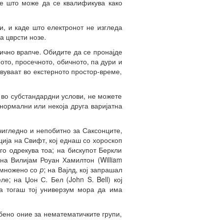
е што може да се квалификува како
и, и каде што електронот не изгледа
а цврсти нозе.
ично врапче. Обидите да се пронајде
то, просечното, обичното, па дури и
јавуваат во екстерното простор-време,
е во субстандардни услови, не можете
нормални или некоја друга варијатна
чигледно и непобитно за Саксонците,
ија на Свифт, кој еднаш со хороскоп
го одрекува тоа; на бискупот Беркли
; на Вилијам Роуан Хамилтон (William
множено со
p
; на Вајлд, кој запрашал
; на Џон С. Бел (John S. Bell) кој
ка тогаш тој универзум мора да има
бено оние за нематематичките групи,