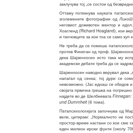
заклучува тој „се состои од безвредн
Оттаму потекнува науката патапсих
зголемените фотографии од
Ликот
неговиот доживотен ментор и идол
Хоагленд (Richard Hoagland), кои ве
и тапчовците за кои тоа се само куп 
Не треба да се помеша патапсихоло
против Финеган од проф. Шајзенхосе
дека Шајзенхосен исто така му исп
академски дебати треба да се задржа
Шајзенхосен наводно верувал дека „
напаѓал од сенка; тој дури се со
невозможно. (Јас еднаш се обидов и
својата првична грешка на погрешно
најдете во де Шелбиевата
Finnegan: 
und Dummheit
(6 тома).
Патапсихологијата започнува од Мар
вели, цитирам: „Нормалното не пос
простор-време настани со кои сме се
еден милион ирски фунти (околу 700