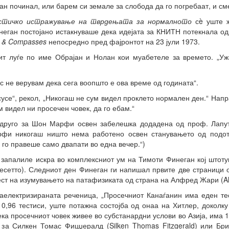
 починал, или барем си земале за слобода да го погребаат, и сме
стичко истражување на тврдењата за нормалното
сè уште ж
неган постојано истакнуваше дека идејата за КНИТН потекнала од
 & Compasses
непосредно пред фајронтот на 23 јули 1973.
ит луѓе по име Обрајан и Нолан кои муабетеле за времето. „У
ас не верувам дека сега воопшто е ова време од годината“.
усе“, рекол, „Никогаш не сум видел проклето нормален ден.“ Напра
 видел ни просечен човек, да го ебам.“
о друго за Шон Марфи освен забелешка додадена од проф. Лапут
арфи никогаш ништо нема работено освен станувањето од подо
а го правеше само двапати во една вечер.“)
запалиле искра во комплексниот ум на Тимоти Финеган кој штотук
есетто). Следниот ден Финеган ги напишал првите две страници 
ест на изумувањето на патафизиката од страна на Алфред Жари (Alf
аелектризираната реченица, „Просечниот Канаѓанин има еден тес
0,96 тестиси, уште потажна состојба од онаа на Хитлер, доколк
а просечниот човек живее во субстанардни услови во Азија, има 1,
за Силкен Томас Фицџералд (Silken Thomas Fitzgerald) или Бриа