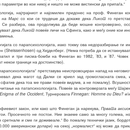
и параметри во кои никој и ништо не може вистински да припаѓа.“
ологија, најтрајниот и најомилен придонес на проф. Финеган кон
 на Марс
со кои се трудеше да докаже дека
Ликот
го претстав
. Се разбира, ова продолжува да биде мошне контроверзно, ос
руваат дека
Ликот
повеќе личи на Сфинга, како и меѓу оние кои ин
камења.
гијата со парапсихологијата, иако токму ова недоразбирање ги и
н (Sheissenhosen) од Хејделберг. (Нема потреба да се истакнуваа
ратил и три писма-бомби на Финеган во 1982, ’83, и ’87. Човек 
т некои граници на достоинство).
парапсихологијата“ претставува неиспровоциран напад на неговиот 
мневал дека магот од Далки се криел зад громогласната смеа,
 сфатив дека тоа ме прави повеќе видлив, а не помалку). Всушност
 читање на патапсихологијата. Повеќе за контроверзата меѓу Шајз
Enigma of the Occident
, Турнеровата
Finnegan: Homme ou Dieu?
и/
фиевиот закон, или како што Финеган ја нарекува,
Првата аксио
тои. Просечното не постои. Ние знаеме само за многу голема, но
 сретнале и сме ги доживеале.“ Во помалку технички јазик, бордо
.000 американски долари) на секој „нормалист“ кој може да при