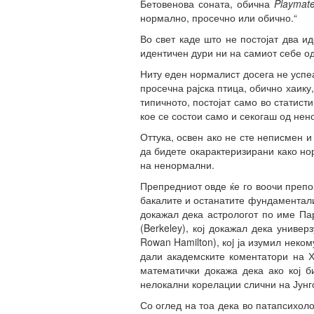
Бетовенова соната, обична
Playmat
нормално, просечно или обично.“
Во свет каде што не постојат два и
идентичен дури ни на самиот себе од
Ниту еден нормалист досега не успе
просечна рајска птица, обично хаик
типичното, постојат само во статисти
кое се состои само и секогаш од не
Оттука, освен ако не сте неписмен и
да бидете окарактеризирани како но
на ненормални.
Препредниот овде ќе го воочи препо
бакалите и останатите фундаментали
докажал дека астрологот по име Пар
(Berkeley), кој докажал дека универ
Rowan Hamilton), коj ја изумил неко
дали академските коментатори на Х
математички докажа дека ако кој б
нелокални корелации слични на Јунго
Со оглед на тоа дека во патапсихол