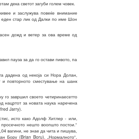
там дека светот загуби голем човек.
ивее и заслужува повеќе внимание
 еден стар лик од Далки по име Шон
жасен дожд и ветер за ова време од
вил пауза за да го остави пивото, па
а дадена од некоја си Нора Долан,
т и повторното сместување на шанк
у го завршил своето четиринаесетто
од нацртот за новата наука наречена
red Jarry).
тис, исто како Адолф Хитлер - или,
у просечното нешто воопшто постои.“
04 вагини, не знае да чита и пишува,
н Бору (Brian Boru). „Нормалното“,