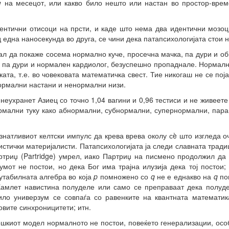
e
на месецот, или какво било нешто или настан во простор-врем
дентични отисоци на прсти, и каде што нема два идентични мозоц
 една наносекунда во друга, се чини дека патапсихологијата стои н
ал да покаже сосема нормално куче, просечна мачка, па дури и об
у, па дури и нормален кардиолог, безуспешно пропаднале. Нормално
ката, т.е. во човековата математичка свест. Тие никогаш не се по
нормални настани и ненормални низи.
 неухранет Азиец со точно 1,04 вагини и 0,96 тестиси и не живеет
рмални туку како абнормални, субнормални, супернормални, пара
знатливиот келтски импулс да крева врева околу сè што изгледа о
стички материјалисти. Патапсихологијата ја следи славната традиц
триџ (Partridge) умрел, иако Партриџ на писмено продолжил да 
зумот не постои, но дека Бог има трајна илузија дека тој постои
мутабилната алгебра во која
p
помножено со
q
не е еднакво на
q
по
амлет навистина полуделе или само се преправаат дека полуделе
ило универзум се совпаѓа со равенките на квантната математи
вите синхроницитети; итн.
ошкиот модел нормалното не постои, повеќето генерализации, осо