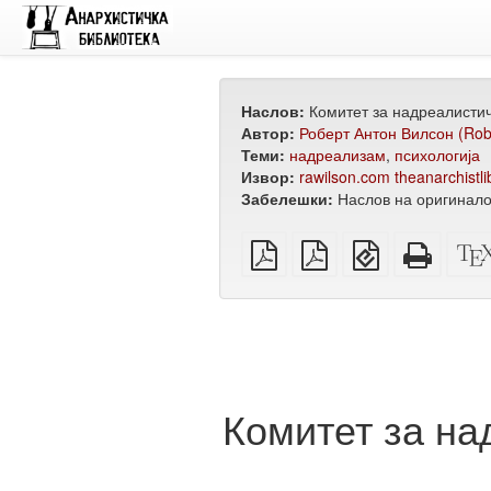
Наслов:
Комитет за надреалисти
Автор:
Роберт Антон Вилсон (Robe
Теми:
надреализам
,
психологија
Извор:
rawilson.com
theanarchistli
Забелешки:
Наслов на оригинало
обичен
А4
EPUB
Целос
PDF
PDF
(за
HTML
за
мобилни
(за
печатење
уреди)
печат
Комитет за на