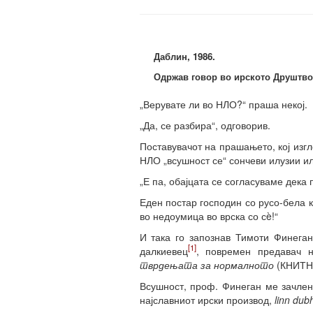
Даблин, 1986.
Одржав говор во ирското Друштво 
„Верувате ли во НЛО?“ праша некој.
„Да, се разбира“, одговорив.
Поставувачот на прашањето, кој изгл
НЛО „всушност се“ сончеви илузии ил
„Е па, обајцата се согласуваме дека 
Еден постар господин со русо-бела к
во недоумица во врска со сè!“
И така го запознав Тимоти Финеган
[1]
далкиевец
, повремен предавач 
тврдењата за нормалното
(КНИТН
Всушност, проф. Финеган ме зачлен
најславниот ирски производ,
linn dub