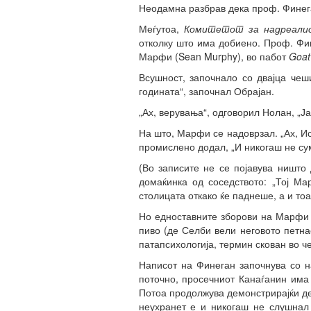
Неодамна разбрав дека проф. Финеган
Меѓутоа,
Комитетот за надреали
отколку што има добиено. Проф. Фи
Марфи (Sean Murphy), во пабот
Goat
Всушност, започнало со двајца чеш
годината“, започнал Обрајан.
„Ах, верувања“, одговорил Нолан, „Ј
На што, Марфи се надоврзал. „Ах, Ис
промислено додал, „И никогаш не сум
(Во записите не се појавува ништ
домаќинка од соседството: „Тој М
столицата откако ќе паднеше, а и то
Но едноставните зборови на Марфи 
пиво (де Селби вели неговото петна
патапсихологија, термин скован во ч
Написот на Финеган започнува со н
поточно, просечниот Канаѓанин има 
Потоа продолжува демонстрирајќи дек
неухранет е и никогаш не слушнал 