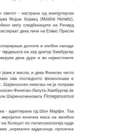
 светот - настрана од компјутерски
ува Мојше Хорвиц (Moishe Horwitz),
обено меѓу следбениците на Ричард
систираат дека личи на Елвис Присли
нспирираше долгите и злобни напади
т тврдењата на хер доктор Хамбургер
верува дека дури и во најжестоките
јазик и мисла, и дека Финеган често
 иако ова последното физиолошки е
, Шајзенхосен никогаш не ја поправи
енхосен-Финеган-Лапута-Хамбургер ќе
или Шајзенхозеновата
Finneganusmus
ма
- адаптирана од Шон Марфи. Таа
 веројатно конечна маса на засебни
т на Колеџот по патапсихологија нуди
каже „нормално зајдисонце, просечна