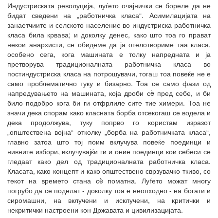
Индустриската револуција, луѓето очајнички се бореле да не
бидат сведени на „работничка класа“. Асимилацијата на
занаетчиите и селското население во индустриска работничка
класа била крвава; и доколку денес, како што тоа го прават
некои анархисти, се обидеме да ја отелотвориме таа класа,
особено сега, кога машината е толку напредната и ја
претворува традиционалната работничка класа во
постиндустриска класа на потрошувачи, тогаш тоа повеќе не е
само проблематично туку и бизарно. Тоа се само фази од
напредувањето на машината, која дроби сè пред себе, и би
било подобро кога би ги отфрлиле сите тие химери. Тоа не
значи дека спорам како класната борба отсекогаш се водела и
дека продолжува, туку попрво го користам изразот
„општествена војна“ отколку „борба на работничката класа“,
главно затоа што тој поим вклучува повеќе поединци и
нивните избори, вклучувајќи ги и оние поединци кои себеси се
гледаат како дел од традиционалната работничка класа.
Класата, како концепт и како општествено сврзувачко ткиво, со
текот на времето стана сè поматна. Луѓето можат многу
погрубо да се поделат - доколку тоа е неопходно - на богати и
сиромашни, на вклучени и исклучени, на критички и
некритички настроени кон Државата и цивилизацијата.