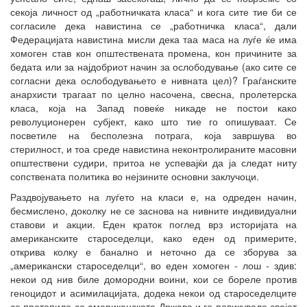
секоја личност од „работничката класа“ и кога сите тие би се
согласиле дека навистина се „работничка класа“, дали
Федерацијата навистина мисли дека таа маса на луѓе ќе има
хомоген став кон општествената промена, кон причините за
бедата или за најдобриот начин за ослободување (ако сите се
согласни дека ослободувањето е нивната цел)? Граѓанските
анархисти трагаат по целно насочена, свесна, пролетерска
класа, која на Запад повеќе никаде не постои како
револуционерен субјект, како што тие го опишуваат. Се
посветиле на бесполезна потрага, која завршува во
стерилност, и тоа среде навистина неконтролираните масовни
општествени судири, притоа не успевајќи да ја следат ниту
сопствената политика во нејзините основни заклучоци.
Раздвојувањето на луѓето на класи е, на одреден начин,
бесмислено, доколку не се заснова на нивните индивидуални
ставови и акции. Еден краток поглед врз историјата на
американските староседелци, како еден од примерите,
открива колку е банално и неточно да се зборува за
„американски староседелци“, во еден хомоген - лош - здив:
некои од нив биле домородни воини, кои се бореле против
геноцидот и асимилацијата, додека некои од староседелците
се претопиле со американската Држава и го повикувале својот