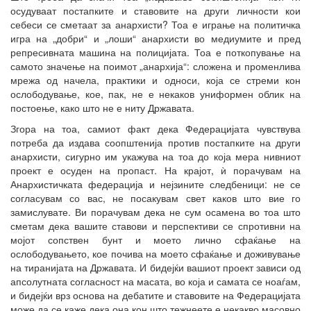
осудуваат постапките и ставовите на други личности кои
себеси се сметаат за анархисти? Тоа е играње на политичка
игра на „добри“ и „лоши“ анархисти во медиумите и пред
репресивната машина на полицијата. Тоа е поткопување на
самото значење на поимот „анархија“: сложена и променлива
мрежа од начела, практики и односи, која се стреми кон
ослободување, кое, пак, не е некаков униформен облик на
постоење, како што не е ниту Државата.
Згора на тоа, самиот факт дека Федерацијата чувствува
потреба да издава соопштенија против постапките на други
анархисти, сигурно им укажува на тоа до која мера нивниот
проект е осуден на пропаст. На крајот, ѝ порачувам на
Анархистичката федерација и нејзините следбеници: не се
согласувам со вас, не посакувам свет каков што вие го
замислувате. Ви порачувам дека не сум осамена во тоа што
сметам дека вашите ставови и перспективи се спротивни на
мојот сопствен бунт и моето лично сфаќање на
ослободувањето, кое почива на моето сфаќање и доживување
на тиранијата на Државата. И бидејќи вашиот проект зависи од
апсолутната согласност на масата, во која и самата се ноаѓам,
и бидејќи врз основа на дебатите и ставовите на Федерацијата
може да се каже дека она кон што тежнеете е некакво масовно