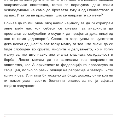
анархистичко општество, тогаш ви порачувам дека сакам
ослободување не само до Државата туку и од Општеството и
од вас. И затоа ве прашувам: што ќе направите со мене?
Почнав да го пишувам овој напис најмногу за да ги охрабрам
оние меѓу нас кои себеси се сметаат за анархисти да
престанат со меѓусебните осуди и да прифатат дека никој од
нас го нема „одговорот“. Сепак, го завршувам со чувството
дека некои од „нас“ знаат толку малку за тоа што значи да се
биде слободен во срцето, мислите и делувањето, но и толку
малку за тоа што навистина значат класната солидарност и
борба. Лесно можам да го замислам тоа анархистичко
општество, кое Анархистичката федерација го прогласува за
своја цел, полно со разни облици на репресија и затвори, исто
колку и ова. Или така би можело да биде, доколку оние кои ни
ги наметнуваат своите безлични општества не ја сфатат
својата залудност.
[1]