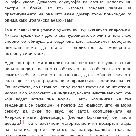
ја зајакнуваат Државата осудувајќи ги своите непослушни
сестри и браќа, во кои изгледа гледаат закана за
практикувањето на она што еден другар толку прикладно го
опиша како „граѓански анархизам“.
Тоа е навистина ужасно суштество, тој граѓански анархизам.
Лигаво, кукавичко и деспотско чудовиште, со очи на тилот, кое
упорно се обидува да биде она што анархизмот веројатно
никогаш нема да стане - деликатес за модерните,
потрошувачки маси.
Еден од најголемите квалитети на оние кои тргнуваат во тие
нови напади е тоа што се обидуваат да ја обноват свеста за
самите себе и заемното познавање, да ја обноват личната
сила, да изведат радикално и драматично раскинување со
Општеството, со неговиот неподнослив кафез од општествени
норми и со ќорсокакот на индивидуалната чувствителност, кон
која водат истите тие норми. Некои коминикеа на таа
тенденција се раскошни и поетски до крајност, што не мора
секому да биде по вкус, но затоа соопштенијата на
Анархистичката федерација (Велика Британија) се чиста
[1]
досада.
Тоа е вистински материјалистички посмртен марш
на политика против животот, на патријархалниот глас на
„политички разум“ против дивиот, бунтовен дух, на