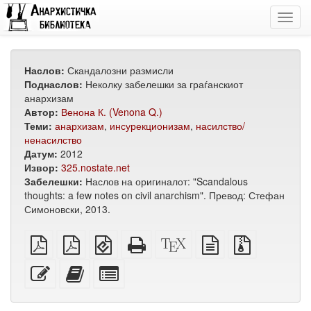
Toggl
navig
Наслов:
Скандалозни размисли
Поднаслов:
Неколку забелешки за граѓанскиот
анархизам
Автор:
Венона К. (Venona Q.)
Теми:
анархизам
,
инсурекционизам
,
насилство/
ненасилство
Датум:
2012
Извор:
325.nostate.net
Забелешки:
Наслов на оригиналот: "Scandalous
thoughts: a few notes on civil anarchism". Превод: Стефан
Симоновски, 2013.
обичен
А4
EPUB
Целосен
XeLaTeX
изворот
Изворни
PDF
PDF
(за
HTML
извор
во
датотеки
за
мобилни
(за
обичен
со
Уреди
Додади
Избери
печатење
уреди)
печатење)
текст
прилози
го
го
поединечни
овој
овој
делови
текст
текст
за