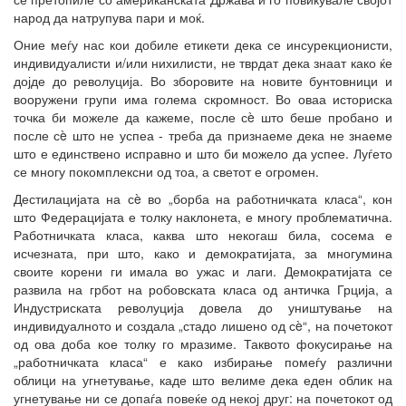
народ да натрупува пари и моќ.
Оние меѓу нас кои добиле етикети дека се инсурекционисти,
индивидуалисти и/или нихилисти, не тврдат дека знаат како ќе
дојде до револуција. Во зборовите на новите бунтовници и
вооружени групи има голема скромност. Во оваа историска
точка би можеле да кажеме, после сè што беше пробано и
после сè што не успеа - треба да признаеме дека не знаеме
што е единствено исправно и што би можело да успее. Луѓето
се многу покомплексни од тоа, а светот е огромен.
Дестилацијата на сè во „борба на работничката класа“, кон
што Федерацијата е толку наклонета, е многу проблематична.
Работничката класа, каква што некогаш била, сосема е
исчезната, при што, како и демократијата, за многумина
своите корени ги имала во ужас и лаги. Демократијата се
развила на грбот на робовската класа од античка Грција, а
Индустриската револуција довела до уништување на
индивидуалното и создала „стадо лишено од сè“, на почетокот
од ова доба кое толку го мразиме. Таквото фокусирање на
„работничката класа“ е како избирање помеѓу различни
облици на угнетување, каде што велиме дека еден облик на
угнетување ни се допаѓа повеќе од некој друг: на почетокот од