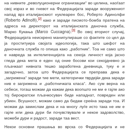
на нивните „револуционерни огранизации“ во целина, наоѓаат
свој израз и во гневот на Федерацијата заради вооружениот
напад врз италијанскиот нуклеарен бос, Роберто Адинолфи
[2]
(Roberto Adinolfi),
како и заради писмото-бомба пратена на
адреса на директорот на италијанската даночна служба,
[3]
Марко Кукања (Marco Cuccagna).
Во овој вториот случај,
Федерацијата неискрено манипулираше со фактите со цел да
ја проституира својата идеологија, така што шефот на
даночната служба го опиша како „работник“. Тоа не само што
е навреда за интелигенцијата на секоја личност која јасно
гледа дека мета е еден од оние босови кои секојдневно ја
пљачкаат нивната тешко заработена дневница, туку е и
загадочно, затоа што Федерацијата се преправа дека е
„загрижена“ заради тие мети, категорички тврдејќи дека заради
нив е загрижена и „работничката класа“. Ако сум верна на
себеси, тогаш можам да кажам дека воопшто не ми е гајле ако
тој бирократски пљачкосувач биде нападнат, повреден или
убиен. Всушност, можам само да бидам среќна заради тоа. И
можам да замислам дека и на многу луѓе исто така не им е
гајле или дека дури би почувствувале и некое задоволство,
можеби дури и радост, заради таа вест.
Некои основни прашања во врска со Федерацијата и не