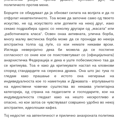
политичкото против мене.
Борците се обидуваат да ја обноват силата на волјата и да го
отфрлат неавтентичното. Тоа може да започне само од твоето
искуство, не од искуството или догмите на некој друг, иако
секако подразбира однос со неколку другари од „масата“ или
„работничката класа“. Освен онаа активната, улична борба,
многу малку вистинска борба може да се пронајде во некоја
апстрактна толпа од луѓе, со кои немате никакви врски.
Изгледа неверојатно дека би можела да се постигне
согласност со оние кои се поистоветуваат со (официјалната)
анархистичка Федерација и дека е уште побесмислено таа да
се критикува. Тоа е како да критикувате настап на кловнови
според стандардите на сериозна драма. Она што јас тука го
гледам како прашање е истото она негирање на
индивидуалноста кое го наметнува и Државата - втрлувањето
на единствени човечки суштества во некаква утилитарна
категорија, од страна на педагозите и господарите, кои на
индувидуалноста гледаат како на нешто нескротливо и
опасно, но кои затоа се чувствуваат совршено удобно во некој
апстрактен, идеолошки кафез.
Тој недостиг на автентичност и прилично анахроната политика