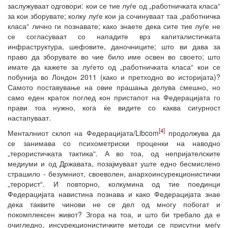
заслужуваат одговори: кои се тие луѓе од „работничката класа“
за кои зборувате; колку луѓе кои ја сочинуваат таа „работничка
класа“ лично ги познавате; како знаете дека сите тие луѓе не
се согласуваат со нападите врз капиталистичката
инфраструктура, шефовите, даночниците; што ви дава за
право да зборувате во чие било име освен во своето; што
имате да кажете за луѓето од „работничката класа“ кои се
побунија во Лондон 2011 (како и претходно во историјата)?
Самото поставување на овие прашања делува смешно, но
само еден краток поглед кон пристапот на Федерацијата го
прави тоа нужно, кога ќе видите со каква сигурност
настапуваат.
[4]
Менталниот склоп на Федерацијата/Libcom
продолжува да
се занимава со психометриски проценки на наводно
„терористичката тактика“. А во тоа, од непријателските
медиуми и од Државата, позајмуваат уште едно бесмислено
страшило - безумниот, своеволен, анархоинсурекционистички
„терорист“. И повторно, колкумина од тие поединци
Федерацијата навистина познава и како Федерацијата знае
дека таквите чинови не се дел од многу побогат и
покомплексен живот? Згора на тоа, и што би требало да е
очигледно, инсурекционистичките методи се присутни меѓу