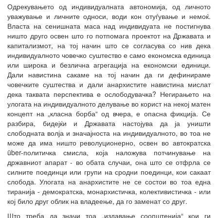
Одрекувањето од индивидуалната автономија, од личното
уважување и личните односи, води кон отуѓување и немоќ.
Власта на сенишната маса над индивидуата не постигнува
ништо друго освен што го потпомага проектот на Државата и
капитализмот, на тој начин што се согласува со нив дека
индивидуалното човечко суштество е само економска единица
или широка и безлична агрегација на економски единици.
Дали навистина сакаме на тој начин да ги дефинираме
човечките суштества и дали анархистите навистина мислат
дека таквата перспектива е ослободувачка? Негирањето на
улогата на индивидуалното делување во корист на некој матен
концепт на „класна борба“ од вчера, е опасна фикција. Се
разбира, бидејќи и Државата настојува да ја уништи
слободната волја и значајноста на индивидуалното, во тоа не
може да има ништо револуционерно, освен во автократска
über-политичка смисла, која наложува потчинување на
државниот апарат - во обата случаи, она што се отфрла се
силните поединци или групи на сродни поединци, кои сакаат
слобода. Улогата на анархистите не се состои во тоа една
тиранија - демократска, монархистичка, колективистичка - или
кој било друг облик на владеење, да го заменат со друг.
Што треба да значи тоа „издавање соопштенија“ кои ги