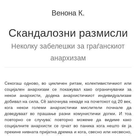
на
збирка
Венона К.
збирката
Скандалозни размисли
Неколку забелешки за граѓанскиот
анархизам
Секогаш одново, во цикличен ритам, колективистичкиот или
социјален анархизам се покажувал како ограничувачки за
некои анархисти, додека анархистичкиот индивидуализам
добивал на сила. Сè започнува некаде на почетокот од 20 век,
кога некои големи анархистички мислители почнале да
доведуваат во прашање разни комунистички догми. И тоа
повторно се случува: повторно можеме да видиме како
социјалните анархисти се грчат во паника кога нешто ќе ја
прекине нивната пријатна дремка и кога, свесно или несвесно,