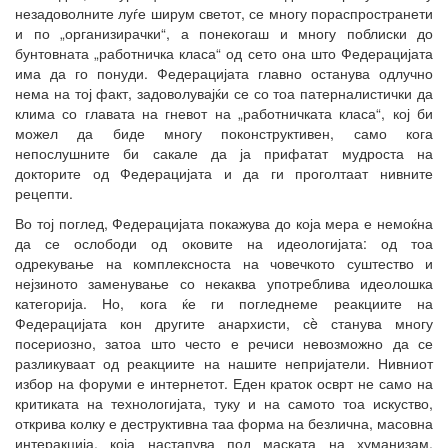
незадоволните луѓе ширум светот, се многу пораспространети
и по „организирачки“, а понекогаш и многу поблиски до
бунтовната „работничка класа“ од сето она што Федерацијата
има да го понуди. Федерацијата главно останува одлучно
нема на тој факт, задоволувајќи се со тоа патерналистички да
клима со главата на гневот на „работничката класа“, кој би
можел да биде многу поконструктивен, само кога
непослушните би сакале да ја прифатат мудроста на
докторите од Федерацијата и да ги проголтаат нивните
рецепти.
Во тој поглед, Федерацијата покажува до која мера е немоќна
да се ослободи од оковите на идеологијата: од тоа
одрекување на комплексноста на човечкото суштество и
нејзиното заменување со некаква употреблива идеолошка
категорија. Но, кога ќе ги погледнеме реакциите на
Федерацијата кон другите анархисти, сè станува многу
посериозно, затоа што често е речиси невозможно да се
разликуваат од реакциите на нашите непријатели. Нивниот
избор на форуми е интернетот. Еден краток осврт не само на
критиката на технологијата, туку и на самото тоа искуство,
открива колку е деструктивна таа форма на безлична, масовна
интеракција, која настапува под маската на хуманизам.