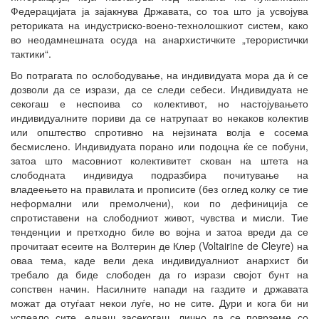
Федерацијата ја зајакнува Државата, со тоа што ја усвојува
реториката на индустриско-воено-технолошкиот систем, како
во неодамнешната осуда на анархистичките „терористички
тактики“.
Во потрагата по ослободување, на индивидуата мора да ѝ се
дозволи да се изрази, да се следи себеси. Индивидуата не
секогаш е неспоива со колективот, но настојувањето
индивидуалните пориви да се натрупаат во некаков колектив
или општество спротивно на нејзината волја е сосема
бесмислено. Индивидуата порано или подоцна ќе се побуни,
затоа што масовниот колективитет скован на штета на
слободната индивидуа подразбира почитување на
владеењето на правилата и прописите (без оглед колку се тие
неформални или премолчени), кои по дефиниција се
спротиставени на слободниот живот, чувства и мисли. Тие
тенденции и претходно биле во војна и затоа вреди да се
прочитаат есеите на Волтерин де Клер (Voltairine de Cleyre) на
оваа тема, каде вели дека индивидуалниот анархист би
требало да биде слободен да го изрази својот бунт на
сопствен начин. Насилните напади на газдите и државата
можат да отуѓаат некои луѓе, но не сите. Дури и кога би ни
успеало сите, еднаш засекогаш, лично да се поврземе со