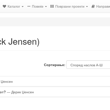
Каталог
Повеќе
Поврзани проекти
Направи
ck Jensen)
Сортирање:
 Џенсен
вот?
— Дерик Џенсен