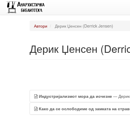
Автори
Дерик Џенсен (Derrick Jensen)
Дерик Џенсен (Derri
Индустријализмот мора да исчезне
— Дерик
Како да се ослободиме од замката на стра