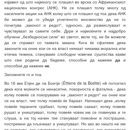
изјавил од што најмногу се плашел во врска со Африканскиот
кационален конгрес (АНК). Не се плашел толку многу од
насилните акции на АНК колку што се плашел од тоа дека АНК
би можел да го убеди угнетеното мнозинство да не го
почитува „законот и редот“, односно, да размислуваат и
чувствуваат за самите себе. Дури и најмоќните и најдобро
обучени „безбедносни сили“ во светот, вели тој, не би можеле
да се справат со таквата закана. Кога ќе сфатиме дека
законите на оние кои се на власт немаат никаква морална или
етичка тежина, стануваме слободни човечки суштества какви
што сме родени да бидеме, способни да кажеме
да
и
способни да кажеме
не
.
Запомнете го и тоа.
Во 16 век Етјен де ла Боетје (Éttiene de la Boétie) нè потсетил
дека кога моќните се ненаситни, покорноста е фатална - дека
колку повеќе се покоруваме на „законот и редот“ на оние кои
се на власт, тие толку повеќе ќе бараат. Напишал дека „колку
повеќе тираните грабаат, толку повеќе сакаат; колку повеќе
рушат и уништуваат, толку повеќе човек им се повинува и ги
слуша, а на тој начин тие стануваат помоќни и пострашни,
поспремни да пљачкаат и уништуваат. Но ако во ништо не им
се попушти, ако едноставно не се послушаат, тие остануваат