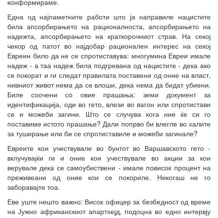
конформираме.
Една од најпаметните работи што ја направиле нацистите
била апсорбирањето на рационалноста, апсорбирањето на
надежта, апсорбирањето на краткорочниот страв. На секој
чекор од патот во најдобар рационален интерес на секој
Евреин било да не се спротиставува: многумина Евреи имале
надеж - а таа надеж била подгревана од нацистите - дека ако
се покорат и ги следат правилата поставени од оние на власт,
нивниот живот нема да се влоши, дека нема да бидат убиени.
Биле соочени со овие прашања: земи документ за
идентификација, оди во гето, влези во вагон или спротистави
се и можеби загини. Што се случува кога ние ќе си го
поставиме истото прашање? Дали попрво би влегле во халите
за туширање или би се спротиставиле и можеби загинале?
Евреите кои учествувале во бунтот во Варшавското гето -
вклучувајќи ги и оние кои учествувале во акции за кои
верувале дека се самоубиствени - имале повисок процент на
преживеани од оние кои се покориле. Никогаш не го
заборавајте тоа.
Еве уште нешто важно: Висок офицер за безбедност од време
на Јужно африканскиот апартхејд, подоцна во едно интервју