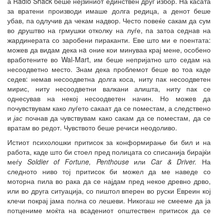
а Radio Shack беше нејзиниот единствен друг избор. На касата
за вратени производи имаше долга редица, а денот беше
убав, па одлучив да чекам надвор. Често повеќе сакам да сум
во друштво на грмушки отколку на луѓе, па затоа седнав на
жардинерата со заробени пираканти. Еве што ми е поентата:
можев да видам дека нa оние кои минуваа крај мене, особено
вработените во Wal-Mart, им беше непријатно што седам на
несоодветно место. Знам дека проблемот беше во тоа каде
седев: немав несоодветна долга коса, ниту пак несоодветен
мирис, ниту несоодветни валкани алишта, ниту пак се
однесував на некој несоодветен начин. Но можев да
почувствувам како луѓето сакаат да се поместам, а следствено
и
јас
почнав да чувствувам како сакам да се поместам, да се
вратам во редот. Чувството беше речиси неодоливо.
Истиот психолошки притисок за конформирање би бил и на
работа, каде што би стоел пред полицата со списанија бирајќи
меѓу
Soldier of Fortune, Penthouse
или
Car & Driver
.
На
следното ниво тој притисок би можел да ме наведе со
моторна пила во рака да се најдам пред некое древно дрво,
или во друга ситуација, со пиштол вперен во руски Евреин кој
клечи покрај јама полна со лешеви. Никогаш не смееме да ја
потцениме моќта на всадениот општествен притисок да се