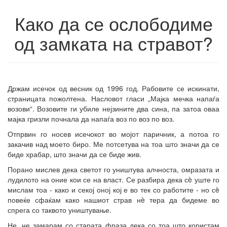
Како да се ослободиме
од замката на стравот?
Држам исечок од весник од 1996 год. Рабовите се искинати,
страницата пожолтена. Насловот гласи „Мајка мечка напаѓа
возови“. Возовите ги убиле нејзините два сина, па затоа оваа
мајка гризли почнала да напаѓа воз по воз по воз.
Отпрвин го носев исечокот во мојот паричник, а потоа го
закачив над моето биро. Ме потсетува на тоа што значи да се
биде храбар, што значи да се биде жив.
Порано мислев дека светот го уништува алчноста, омразата и
лудилото на оние кои се на власт. Се разбира дека сè уште го
мислам тоа - како и секој оној кој е во тек со работите - но сè
повеќе сфаќам како нашиот страв нè тера да бидеме во
спрега со таквото уништување.
Не, не замарам со старата фраза дека со тоа што користам