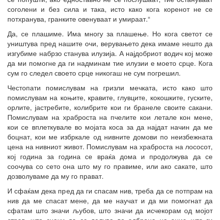
соголени и без сила и така, исто како кога коренот не се
потхранува, гранките овенуваат и умираат.“
Да, се плашиме. Има многу за плашење. Но кога светот се
уништува пред нашите очи, верувањето дека имаме нешто да
изгубиме набрзо станува илузија. А најдобриот водич кој може
да ми помогне да ги надминам тие илузии е моето срце. Кога
сум го следел своето срце никогаш не сум погрешил.
Честопати помислувам на гризли мечката, исто како што
помислувам на коњите, кравите, глувците, кокошките, гуските,
орлите, јастребите, колибрите кои ги бранеле своите сакани.
Помислувам на храброста на пчелите кои летале кон мене,
кои се вплеткувале во мојата коса за да најдат начин да ме
боцнат, кои ме избркале од нивните домови по неизбежната
цена на нивниот живот. Помислувам на храброста на лососот,
кој година за година се враќа дома и продолжува да се
соочува со сето она што му го правиме, или ако сакате, што
дозволуваме да му го прават.
И сфаќам дека пред да ги спасам нив, треба да се потпрам на
нив да ме спасат мене, да ме научат и да ми помогнат да
сфатам што значи љубов, што значи да исчекорам од мојот
страв, што значи да се делува во одбрана на оние што ги