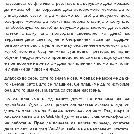
поврзаност со физичката реалност, да веруваме дека можеме
да имаме сè - да веруваме дека истовремено можеме да го
уништуваме светот и да живееме во него; да веруваме дека
бескрајно можеме да користиме повеќе енергија отколку што
ни обезбедува сонцето; да веруваме дека можеме да земаме
повеќе отколку што природата своеволно ни дава; да
веруваме дека свет кој не е безграничен може да поддржи
безграничен раст, а уште помалку безграничен економски раст
кој сè поголем број на живи суштества претвора во мртви
објекти (индустриското производство во самата своја суштина
е претворање на живото - дрва или планини - во мртво - талпи
и лименки за пиво) - е лудо.
Длабоко во себе, сите го знаеме ова. А сепак не можеме да си
го кажеме, затоа што се плашиме. Се плашиме да го изгубиме
она што го имаме. Па затоа си стоиме настрана.
Но се плашиме и од нешто друго. Се плашиме да не
припаѓаме. Дури и кога целиот општествен систем е луд, сè
уште се плашиме да бидеме исклучени од него. Ете, вчера ја
однесов мајка ми во Wal-Mart да го замени новиот телефон кој
не работеше. Пред да почнете да викате
лицемер
, сфатете
дека во овој мал град Wal-Mart веќе ја има направено штетата,