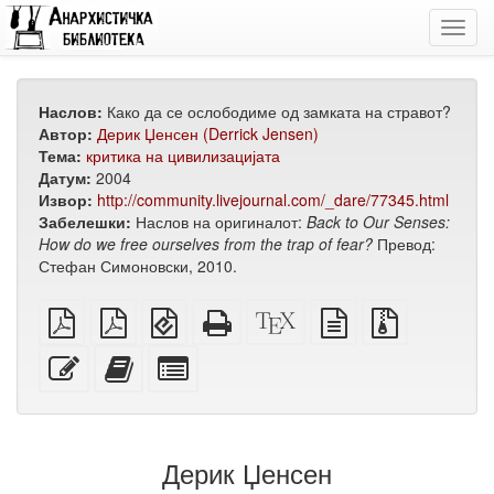
Toggl
navig
Наслов:
Како да се ослободиме од замката на стравот?
Автор:
Дерик Џенсен (Derrick Jensen)
Тема:
критика на цивилизацијата
Датум:
2004
Извор:
http://community.livejournal.com/_dare/77345.html
Забелешки:
Наслов на оригиналот:
Back to Our Senses:
How do we free ourselves from the trap of fear?
Превод:
Стефан Симоновски, 2010.
обичен
А4
EPUB
Целосен
XeLaTeX
изворот
Изворни
PDF
PDF
(за
HTML
извор
во
датотеки
за
мобилни
(за
обичен
со
Уреди
Додади
Избери
печатење
уреди)
печатење)
текст
прилози
го
го
поединечни
овој
овој
делови
текст
текст
за
на
збирка
Дерик Џенсен
збирката