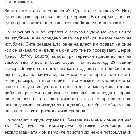
кои ги сакаме.
Зошто сме толку преплашени? Од што се плашиме? Ниту
едно од овие прашања не е реторичко. Во овој миг, тие се
едни од најважните прашања кои треба да си ги поставиме.
На најосновно ниво, стравот е верување дека можеме нешто
да изгубиме. А на одредено ниво, се разбира, имаме многу да
изгубиме. Сите знаеме што оние на власт им прават на оние
кои се закана по нив или на она што тие го поседуваат. Џефри
Луерс (Jeffrey Leuers) запали три теренски возила во чин на
симболички отпор и беше осуден на повеќе од 23 години
затвор. Значително поголема казна од онаа што вообичаено
им се дава на силувачи, на мажи кои ги претепале своите
жени до смрт, на директорите на хемиските компании кои со
своите одлуки испуштаат отрови од кои многумина од нас
добиваат рак. Ако сериозно се заканиме на наводното право
на оние кои се на власт живиот свет да го претвораат во
потрошувачки производи за продажба, тие би се обиделе да
нè запрат со сите расположиви средства.
Но постојат и други стравови. Знаеме дека ние - оние од нас
во САД кои се примарните физички корисници на
експлоатацијата - би изгубиле пристап до некои потрошувачки