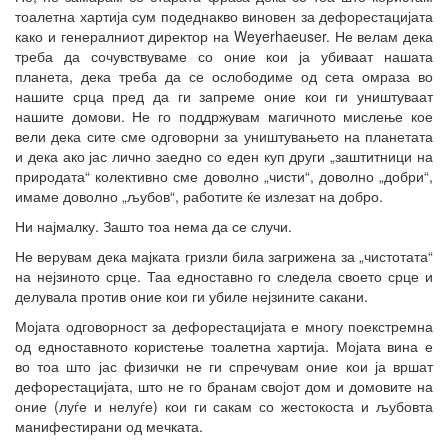
тоалетна хартија сум подеднакво виновен за дефорестацијата
како и генералниот директор на Weyerhaeuser. Не велам дека
треба да сочувствуваме со оние кои ја убиваат нашата
планета, дека треба да се ослободиме од сета омраза во
нашите срца пред да ги запреме оние кои ги уништуваат
нашите домови. Не го поддржувам магичното мислење кое
вели дека сите сме одговорни за уништувањето на планетата
и дека ако јас лично заедно со еден куп други „заштитници на
природата“ колективно сме доволно „чисти“, доволно „добри“,
имаме доволно „љубов“, работите ќе излезат на добро.
Ни најмалку. Зашто тоа нема да се случи.
Не верувам дека мајката гризли била загрижена за „чистотата“
на нејзиното срце. Таа едноставно го следела своето срце и
делувала против оние кои ги убиле нејзините сакани.
Мојата одговорност за дефорестацијата е многу поекстремна
од едноставното користење тоалетна хартија. Мојата вина е
во тоа што јас физички не ги спречувам оние кои ја вршат
дефорестацијата, што не го бранам својот дом и домовите на
оние (луѓе и нелуѓе) кои ги сакам со жестокоста и љубовта
манифестирани од мечката.