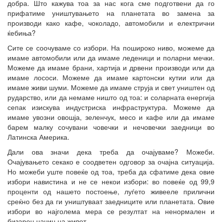
добра. Што кажува тоа за нас кога сме подготвени да го
прифатиме уништувањето на планетата во замена за
производи како кафе, чоколадо, автомобили и електрични
ќебиња?
Сите се соочуваме со избори. На пошироко ниво, можеме да
имаме автомобили или да имаме леденици и поларни мечки.
Можеме да имаме брани, хартија и дрвени производи или да
имаме лососи. Можеме да имаме картонски кутии или да
имаме живи шуми. Можеме да имаме струја и свет уништен од
рударство, или да немаме ништо од тоа: и соларната енергија
сепак изискува индустриска инфраструктура. Можеме да
имаме увозни овошја, зеленчук, месо и кафе или да имаме
барем малку сочувани човечки и нечовечки заедници во
Латинска Америка.
Дали ова значи дека треба да очајуваме? Можеби.
Очајувањето секако е соодветен одговор за очајна ситуација.
Но можеби уште повеќе од тоа, треба да сфатиме дека овие
избори навистина и не се некои избори: во повеќе од 99,9
проценти од нашето постоење, луѓето живееле прилични
среќно без да ги уништуваат заедниците или планетата. Овие
избори во најголема мера се резултат на ненормален и
бизарен начин на живот.