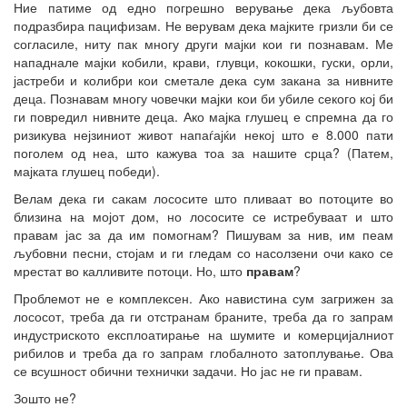
Ние патиме од едно погрешно верување дека љубовта
подразбира пацифизам. Не верувам дека мајките гризли би се
согласиле, ниту пак многу други мајки кои ги познавам. Ме
нападнале мајки кобили, крави, глувци, кокошки, гуски, орли,
јастреби и колибри кои сметале дека сум закана за нивните
деца. Познавам многу човечки мајки кои би убиле секого кој би
ги повредил нивните деца. Ако мајка глушец е спремна да го
ризикува нејзиниот живот напаѓајќи некој што е 8.000 пати
поголем од неа, што кажува тоа за нашите срца? (Патем,
мајката глушец победи).
Велам дека ги сакам лососите што пливаат во потоците во
близина на мојот дом, но лососите се истребуваат и што
правам јас за да им помогнам? Пишувам за нив, им пеам
љубовни песни, стојам и ги гледам со насолзени очи како се
мрестат во калливите потоци. Но, што
правам
?
Проблемот не е комплексен. Ако навистина сум загрижен за
лососот, треба да ги отстранам браните, треба да го запрам
индустриското експлоатирање на шумите и комерцијалниот
рибилов и треба да го запрам глобалното затоплување. Ова
се всушност обични технички задачи. Но јас не ги правам.
Зошто не?