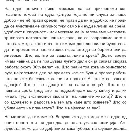
На едно полично ниво, можеме да се приклониме кон
главните токови на една култура која не ни служи за наше
добро - не нè прави среќни, не прави да ни е удобно, не прави
да се чувствуваме сигурно; туку само ни нуди илузии на среќа,
удобност и сигурност - или можеме да ја започнеме честопати
трнливата потрага по нашите срца, да се запрашаме кого и
што сакаме, за кого и за што имаме доволно силни чувства за
да ги промениме нашите животи, за што да се бориме или да
живееме. Што велите за вашата лична среќа? Долго време
имам навика да ги прашувам луѓето дали си ја сакаат својата
работа: околу 90% велат не. Што значи тоа кога мнозинството
луѓе најголемиот дел од времето кое се будни прават работи
што повеќе би сакале да не ги прават? А што е со вашето
здравје? Што е со здравјето на вашите деца? Што е со
нивната среќа (под што не подразбирам колку многу играчки
имаат, туку вистинскиот квалитет на нивните животи)? Што е
со здравјето и радоста на земјата каде што живеете? Што со
убивањето на планетата? Што е најважно за вас?
Не можеме да имаме сè. Верувањето дека можеме е едно од
оние нешта кои нè доведоа до оваа ужасна позиција. Ако
лудоста може да се дефинира како губење на функционална