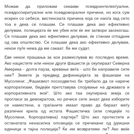
Можам да приложам секакви псевдоинтелектуални,
псевдоспиритуални или псевдоморални причини, но кога сум
искрен со себеси, вистинската причина која се наоѓа зад сето
тоа е дека се плашам. Се плашам дека ако ефективно
делувам, полицијата ќе ме убие или ќе ме затвори засекогаш.
Се плашам дека ако ефективно делувам, ќе станам отпадник
од ова општество. Се плашам дека ако ефективно делувам,
некои луѓе нема да ме сакаат. Ќе ми судат.
Еве некои прашања за кои размислував во последно време.
Ако нацистите или некои други фашисти ја окупираат Северна
Америка - долга пауза, кревање веѓа - што би направиле сите
ние? Земете ја предвид дефиницијата за фашизам на
Мусолини: „Фашизмот посоодветно би требало да се нарече
корпоратизам, бидејќи претставува спојување на државата и
корпоративната моќ“. Што ако таа окупирана земја се
прогласи за демократска, но речиси сите знаат дека изборите
се наместени, а граѓаните имаат право да бираат меѓу
различни крила од истата Фашистичка (или следејќи го
Мусолини, Корпоративна) партија? Што ако протестите и
останатата ненасилна опозиција се пречекани од јуришни
единици и тајна полиција? Ќе им возвратиме ли? Ако веќе