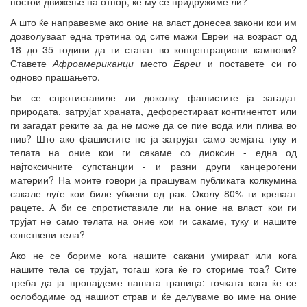
постои движење на отпор, ќе му се придружиме ли?
А што ќе направевме ако оние на власт донесеа закони кои им
дозволуваат една третина од сите мажи Евреи на возраст од
18 до 35 години да ги стават во концентрациони кампови?
Ставете
Афроамериканци
место
Евреи
и поставете си го
одново прашањето.
Би се спротиставиле ли доколку фашистите ја загадат
природата, затрујат храната, дефорестираат континентот или
ги загадат реките за да не може да се пие вода или плива во
нив? Што ако фашистите не ја затрујат само земјата туку и
телата на оние кои ги сакаме со диоксин - една од
најтоксичните супстанции - и разни други канцерогени
материи? На моите говори ја прашувам публиката колкумина
сакале луѓе кои биле убиени од рак. Околу 80% ги креваат
рацете. А би се спротиставиле ли на оние на власт кои ги
трујат не само телата на оние кои ги сакаме, туку и нашите
сопствени тела?
Ако не се бориме кога нашите сакани умираат или кога
нашите тела се трујат, тогаш кога ќе го сториме тоа? Сите
треба да ја пронајдеме нашата граница: точката кога ќе се
ослободиме од нашиот страв и ќе делуваме во име на оние