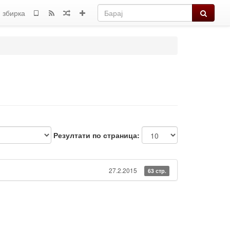
Барај
 збирка
Резултати по страница:
27.2.2015
63 стр.