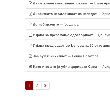
Да се живее сопствениот живот
— Емил Ар
Директната неодложност на нападот
— Хрис
До избирачите
— Зо Дакса
Изјава за преземање одговорност
— Џанлука
Изјава пред судот во Џенова на 30 октомвр
Јас сум и нихилист
— Ренцо Новаторе
Како и зошто ја убив царицата Сиси
— Луиџ
»
1
2