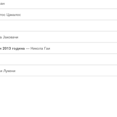
ман
тос Цакалос
 Јаковачи
и 2013 година
— Никола Гаи
и Лукени