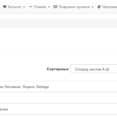
Каталог
Повеќе
Поврзани проекти
Направи
Сортирање:
е Липовски, Лоренс Лабади
ќелии