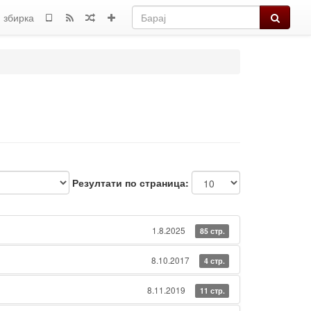
Барај
 збирка
Резултати по страница:
1.8.2025
85 стр.
8.10.2017
4 стр.
8.11.2019
11 стр.