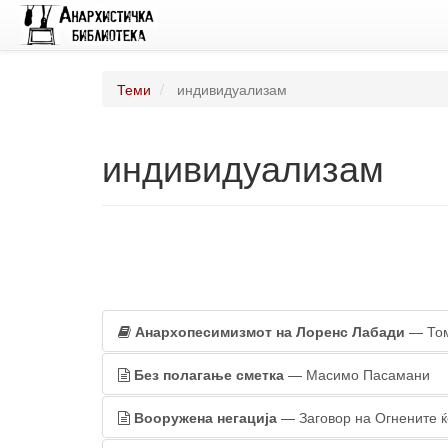
Теми
индивидуализам
индивидуализам
Анархопесимизмот на Лоренс Лабади
— Том
Без полагање сметка
— Масимо Пасамани
Вооружена негација
— Заговор на Огнените 