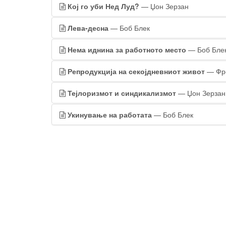
Кој го уби Нед Луд?
— Џон Зерзан
Лева-десна
— Боб Блек
Нема иднина за работното место
— Боб Бле
Репродукција на секојдневниот живот
— Фр
Тејлоризмот и синдикализмот
— Џон Зерзан
Укинување на работата
— Боб Блек