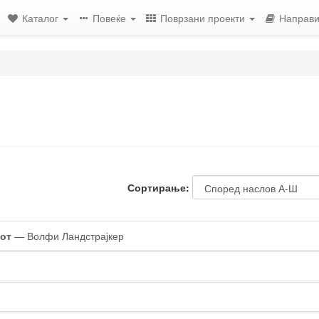
Каталог
Повеќе
Поврзани проекти
Направи
Сортирање:
от
— Волфи Ландстрајкер