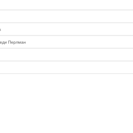
к
еди Перлман