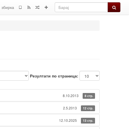
Барај
 збирка
Резултати по страница:
8.10.2013
8 стр.
2.5.2013
12 стр.
12.10.2025
13 стр.