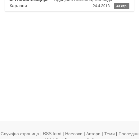
Карлони
24.4.2013
43 стр.
Случајна страница
|
RSS feed
|
Наслови
|
Автори
|
Теми
|
Последни