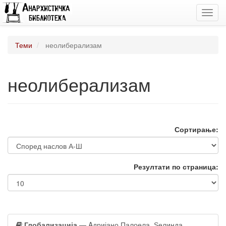
Toggl
navig
Теми
неолиберализам
неолиберализам
Сортирање:
Резултати по страница:
Глобализација
— Aдријано Палоела, Ѕелинда