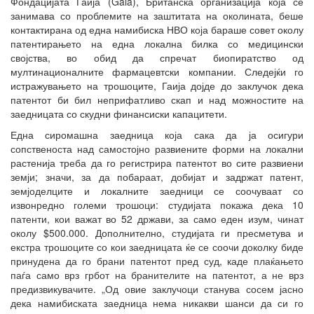
Фондацијата Гаија (Gaia), Британска организација која се
занимава со проблемите на заштитата на околината, беше
контактирана од една намибиска НВО која бараше совет околу
патентирањето на една локална билка со медицински
својства, во обид да спречат биопиратство од
мултинационалните фармацевтски компании. Следејќи го
истражувањето на трошоците, Гаија дојде до заклучок дека
патентот би бил неприфатливо скап и над можностите на
заедницата со скудни финансиски капацитети.
Една сиромашна заедница која сака да ја осигури
сопственоста над самостојно развиените форми на локални
растенија треба да го регистрира патентот во сите развиени
земји; значи, за да побараат, добијат и задржат патент,
земјоделците и локалните заедници се соочуваат со
извонредно големи трошоци: студијата покажа дека 10
патенти, кои важат во 52 држави, за само еден изум, чинат
околу $500.000. Дополнително, студијата ги пресметува и
екстра трошоците со кои заедницата ќе се соочи доколку биде
принудена да го брани патентот пред суд, каде плаќањето
паѓа само врз грбот на бранителите на патентот, а не врз
предизвикувачите. „Од овие заклучоци станува сосем јасно
дека намибиската заедница нема никакви шанси да си го