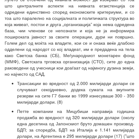
што централните аспекти на нивната егзистенција се
одредени единствено според економските критериуми, и со
тоа што паралелно на социјалната и политичката структура во
која живеат, постои и друга „организација” која нема одредена
база, чии членови се непознати и која не ја информира
пошироката јавност за своите операции, дури ни површно.
Голем дел од моќта на владите, кои се и онака веќе длабоко
одделени од народот со кој владеат, им е предадена на тела
како Светска банка (СБ), Меѓународниот монетарен фонд
(ММФ), Светската трговска организација (СТО), сите до една
раководени од учесници кои доаѓаат од најмногу дузина земји,
но најчесто од САД.
Трансакции во вредност од 2.000 милијарди долари се
случуваат секојдневно, додека сумата на вкупните
резерви на сите Г7 банки во 1999 изнесуваше 300 - 350
милијарди долари. (8)
Петте компании на Мицубиши направија годишна
продажба во вредност од 320 милијарди долари (околу
една десетина од Јапонскиот бруто домашен производ-
БДП; за споредба, БДП на Италија е 1.141 милијарда
долари, на Аргентина е 295 милијарди долари (17) (*што