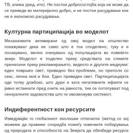
ТВ, клима уред, итн). Не постои добросостојба која не може да
се преведе во материјално добро, и не постои расудување кое
не е економско расудување.
Културна партиципација во моделот
Механизмите активирани од овој модел на општество
покажуваат дека не само што е тоа споделено, туку е и
посакувано, желно очекувано од популацијата во повеќето
земји. Моделот е поделен преку средствата на сликите
пренесени преку рекламирањето, видеото и другите медиуми:
еден површен свет, привидно без проблеми, но преполн со
секс, лична моќ и бои. Еден привиден свет. Партиципацијата
оди толку длабоко, што дури и кога негативните ефекти се
јавно истакнати пред очите на јавноста, тие се потопуваат под
сензуалните задоволства што ги овозможува системот.
Индиферентност кон ресурсите
Изведувајќи го глобалниот еколошки отпечаток (метод со кој
можеме да правиме споредба помеѓу човечките побарувања
од природата и способноста на Земјата да обезбеди ресурси