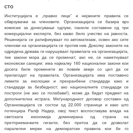
СТО
Институцијата е „правно лице” и нејзините правила се
обврзувачки за членовите. Организацијата се базира врз
комисии за донесување одлуки, панели составени од три
комерцијални експерти, без какво било учество на јавноста.
Решенијата се ратификуваат по автоматизам, освен ако сите
членови на организацијата се против нив. Доколку законите на
одредена држава ги нарушуваат правилата на организацијата,
тие закони мора да се променат; ако не, се наметнуваат
економски санкции: има најмалку 160 национални закони кои
досега биле променети во повеќе земји со цел да се
прилагодат на правилата. Организацијата има поставено
лимити за еколошки и прехранбени стандарди како и
стандарди за безбедност; ако националните стандарди се
построги (не ако се полабави!), може да бидат предмет на
дополнителна истрага. Меѓународниот договор составен од
Организацијата се состои од 22.000 страници и како што
потенцира Ралф Надер, овој текст воспоставува влада на
светската економија доминирана од страна на
претприемачките гиганти, без притоа да се дозволат
паралелни мерки на демократски правила кои би го