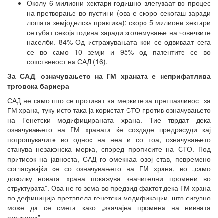
Околу 6 милиони хектари годишно влегуваат во процес
на претворање во пустини (ова е скоро секогаш заради
лошата земјоделска практика); скоро 5 милиони хектари
се губат секоја година заради зголемување на човечките
населби. 84% Од истражувањата кои се одвиваат сега
се во само 10 земји и 95% од патентите се во
сопственост на САД (16).
За САД, означувањето на ГМ храната е неприфатлива
трговска бариера
САД не само што се противат на мерките за претпазливост за
ГМ храна, туку исто така ја користат СТО против означувањето
на Генетски модифицираната храна. Тие тврдат дека
означувањето на ГМ храната ќе создаде предрасуди кај
потрошувачите во однос на неа и со тоа, означувањето
станува незаконска мерка, според прописите на СТО. Под
притисок на јавноста, САД го омекнаа овој став, повремено
согласувајќи се со означувањето на ГМ храна, но „само
доколку новата храна покажува значителни промени во
структурата”. Ова не го зема во предвид фактот дека ГМ храна
по дефиниција претрпела генетски модификации, што сигурно
може да се смета како „значајна промена на нивната
структура”.