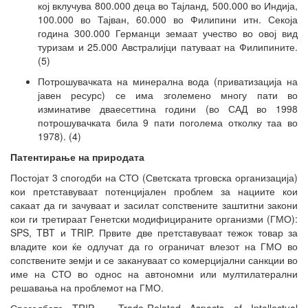
кој вклучува 800.000 деца во Тајланд, 500.000 во Индија,
100.000 во Тајван, 60.000 во Филипини итн. Секоја
година 300.000 Германци земаат учество во овој вид
туризам и 25.000 Австралијци патуваат на Филипините.
(5)
Потрошувачката на минерална вода (приватизација на
јавен ресурс) се има зголемено многу пати во
изминативе дваесеттина години (во САД во 1998
потрошувачката била 9 пати поголема отколку таа во
1978). (4)
Патентирање на природата
Постојат 3 спогодби на СТО (Светската трговска организација)
кои претставуваат потенцијален проблем за нациите кои
сакаат да ги зачуваат и засилат сопствените заштитни закони
кои ги третираат Генетски модифицираните организми (ГМО):
SPS, TBT и TRIP. Првите две претставуваат тежок товар за
владите кои ќе одлучат да го ограничат влезот на ГМО во
сопствените земји и се закануваат со комерцијални санкции во
име на СТО во однос на автономни или мултилатерални
решавања на проблемот на ГМО.
Спогодбата TRIP – Trade-Related Aspects of Intellectual