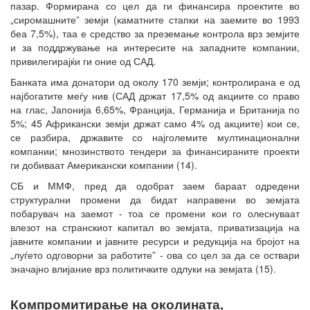
пазар. Формирана со цел да ги финансира проектите во
„сиромашните” земји (каматните стапки на заемите во 1993
беа 7,5%), таа е средство за преземање контрола врз земјите
и за поддржување на интересите на западните компании,
привилегирајќи ги оние од САД.
Банката има донатори од околу 170 земји; контролирана е од
најбогатите меѓу нив (САД држат 17,5% од акциите со право
на глас, Јапонија 6,65%, Франција, Германија и Британија по
5%; 45 Африкански земји држат само 4% од акциите) кои се,
се разбира, државите со најголемите мултинационални
компании; мнозинството тендери за финансираните проекти
ги добиваат Американски компании (14).
СБ и ММФ, пред да одобрат заем бараат одредени
структурални промени да бидат направени во земјата
побарувач на заемот - тоа се промени кои го олеснуваат
влезот на странскиот капитал во земјата, приватизација на
јавните компании и јавните ресурси и редукција на бројот на
„луѓето одговорни за работите” - ова со цел за да се оствари
значајно влијание врз политичките одлуки на земјата (15).
Компромитирање на околината,