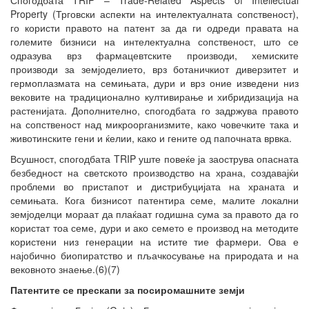
Property (Трговски аспекти на интелектуалната сопственост),
го користи правото на патент за да ги одреди правата на
големите бизниси на интелектуална сопственост, што се
одразува врз фармацевтските производи, хемиските
производи за земјоделието, врз ботаничкиот диверзитет и
гермоплазмата на семињата, дури и врз оние изведени низ
вековите на традиционално култивирање и хибридизација на
растенијата. Дополнително, спогодбата го задржува правото
на сопственост над микроорганизмите, како човечките така и
животинските гени и ќелии, како и гените од папочната врвка.
Всушност, спогодбата TRIP уште повеќе ја заострува опасната
безбедност на светското производство на храна, создавајќи
проблеми во пристапот и дистрибуцијата на храната и
семињата. Кога бизнисот патентира семе, малите локални
земјоделци мораат да плаќаат годишна сума за правото да го
користат тоа семе, дури и ако семето е производ на методите
користени низ генерации на истите тие фармери. Ова е
најобично биопиратство и пљачкосување на природата и на
вековното знаење.(6)(7)
Патентите се прескапи за посиромашните земји