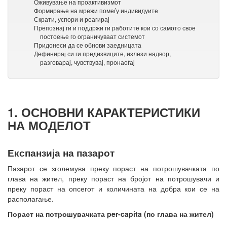
Оживување на проактивизмот
Формирање на мрежи помеѓу индивидуите
Скрати, успори и реагирај
Препознај ги и поддржи ги работите кои со самото свое
постоење го ограничуваат системот
Придонеси да се обнови заедницата
Дефинирај си ги предизвиците, излези надвор,
разговарај, чувствувај, пронаоѓај
1. ОСНОВНИ КАРАКТЕРИСТИКИ
НА МОДЕЛОТ
Експанзија на пазарот
Пазарот се зголемува преку пораст на потрошувачката по
глава на жител, преку пораст на бројот на потрошувачи и
преку пораст на опсегот и количината на добра кои се на
располагање.
Пораст на потрошувачката per-capita (по глава на жител)