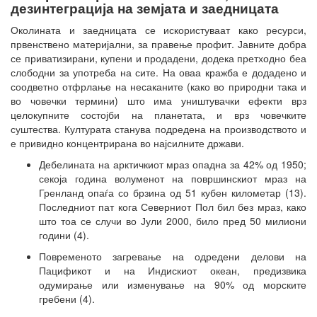
дезинтеграција на земјата и заедницата
Околината и заедницата се искористуваат како ресурси,
првенствено материјални, за правење профит. Јавните добра
се приватизирани, купени и продадени, додека претходно беа
слободни за употреба на сите. На оваа кражба е додадено и
соодветно отфрлање на несаканите (како во природни така и
во човечки термини) што има уништувачки ефекти врз
целокупните состојби на планетата, и врз човечките
суштества. Културата станува подредена на производството и
е привидно концентрирана во најсилните држави.
Дебелината на арктичкиот мраз опадна за 42% од 1950;
секоја година волуменот на површинскиот мраз на
Гренланд опаѓа со брзина од 51 кубен километар (13).
Последниот пат кога Северниот Пол бил без мраз, како
што тоа се случи во Јули 2000, било пред 50 милиони
години (4).
Повременото загревање на одредени делови на
Пацификот и на Индискиот океан, предизвика
одумирање или изменување на 90% од морските
гребени (4).