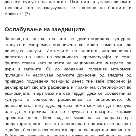
дозволи луксузот на патентот. Патентите и ужасно високите
трошоци што ги вклучуваат, се кралство на богатите и
моќните.” (7)
Ослабување на заедниците
Заедницата, покрај тоа што се дезинтегрирала културно,
станува и екстремно ограничена во моќта самостојно да
донесува одлуки. Имателите на капитал интервенираат
директно на ниво на заедницата, премостувајќи го секој
филтер ставен како заштита на националните интереси, па
дури и законите. Сè до неодамна, големите економски
групации ги насочуваа одлуките донесени од владите од
привидно подредена позиција; денес тие веќе отворено ја
декларираат својата раководна и практична супериорност во
економијата, и врз база на ова тврдат дека се соодветни за
културно и социјално раководење со општеството. Во
денешнината, ниту една држава нема можност да насочува
или да контролира што се случува на пазарот. Никакви
проверки од кој било вид не може да се направат врз
операторите; сето тоа што и одговара на логиката на пазарот
е добро, без грижа за ефектите врз популацијата и околината.
Луѓето се отсечени од нивната можност да избираат со тоа