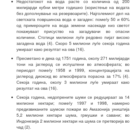
Недостатокот на вода расте со количина од 200
милијарди кубни метри годишно (користење на водата
без дополнување на резервоарите). Најголемиот дел на
светската површинска вода е загаден: помеѓу 50 и 60%
од примероците на вода земени насекаде низ светот
покажуваат присуство на загадувачи во опасни
количини. Стотици милиони луѓе редовно пијат високо
загадена вода (4). Скоро 5 милиони луѓе секоја година
умираат како резултат на ова (16).
Пресметано е дека од 1751 година, околу 271 милијарди
тони на јаглерод се испуштени во атмосферата; во
периодот помеѓу 1958 и 1999, концентрацијата на
јаглерод диоксид во атмосферата порасна за 17% (4).
Секоја година, околу 3 милиони луѓе умираат како
резултат на ова (16).
Секоја година, недопрените шуми се редуцираат за 14
милиони хектари; помеѓу 1997 и 1998, намерно
предизвиканите шумски пожари во Амазонија уништија
5,2 милиони хектари шума, грмушки и савани; во
Индонезија 2 милиони хектари на шума се претворија во
чад (2).