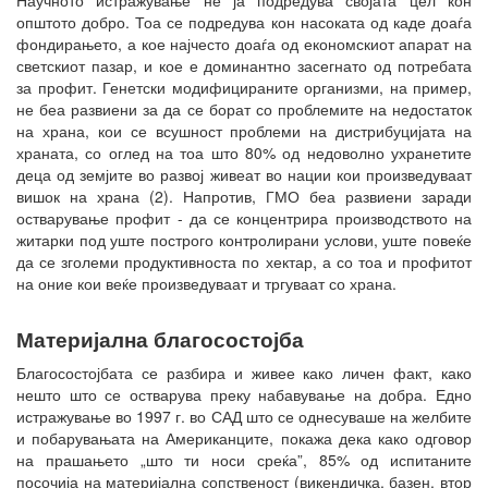
општото добро. Тоа се подредува кон насоката од каде доаѓа
фондирањето, а кое најчесто доаѓа од економскиот апарат на
светскиот пазар, и кое е доминантно засегнато од потребата
за профит. Генетски модифицираните организми, на пример,
не беа развиени за да се борат со проблемите на недостаток
на храна, кои се всушност проблеми на дистрибуцијата на
храната, со оглед на тоа што 80% од недоволно ухранетите
деца од земјите во развој живеат во нации кои произведуваат
вишок на храна (2). Напротив, ГМО беа развиени заради
остварување профит - да се концентрира производството на
житарки под уште построго контролирани услови, уште повеќе
да се зголеми продуктивноста по хектар, а со тоа и профитот
на оние кои веќе произведуваат и тргуваат со храна.
Материјална благосостојба
Благосостојбата се разбира и живее како личен факт, како
нешто што се остварува преку набавување на добра. Едно
истражување во 1997 г. во САД што се однесуваше на желбите
и побарувањата на Американците, покажа дека како одговор
на прашањето „што ти носи среќа”, 85% од испитаните
посочија на материјална сопственост (викендичка, базен, втор