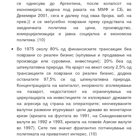
се однесува до Аргентина, после колапсот на
економијата, водена под раката на ММФ и СБ, во
Декември 2001, сега е далеку под оваа бројка. заб. на
прев.)) и се меѓусебно поврзани преку средствата на
заедничката политика на цени, производство,
комерцијализација и јавна социјална и економска
политика. (10)
Во 1975 околу 80% од финансиските трансакции беа
поврзани со реален бизнис (купување и продавање на
производи или суровини, инвестиции); 20% беа од
шпекулативна природа. На крајот на векот околу 2,5% од
трансакциите се поврзани со реален бизнис, додека
останатите 97,5% се од шпекулативна природа.
Концентрацијата на капиталот, енормното зголемување
на пазарот, недостатокот на ограничувања на
циркулацијата на инвестициите ги изложуваат државите
на агресија од страна на операторите; неочекуваните
валутни размени втурнуваат цели држави во монетарни
кризи (кризата на фунтата во 1991, на Скандинавските
валути во 1992 и 1993, кризата на повеќе Азиски валути
во 1997). Сите тие значат фрапантно потчинување на
политиката на приватниот интерес. (10)