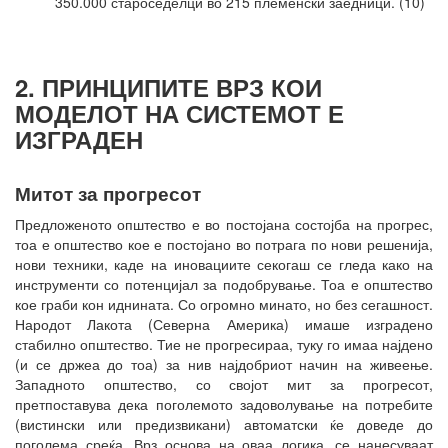
350.000 староседелци во 215 племенски заедници. (10)
2. ПРИНЦИПИТЕ ВРЗ КОИ
МОДЕЛОТ НА СИСТЕМОТ Е
ИЗГРАДЕН
Митот за прогресот
Предложеното општество е во постојана состојба на прогрес,
тоа е општество кое е постојано во потрага по нови решенија,
нови техники, каде на иновациите секогаш се гледа како на
инструменти со потенцијал за подобрување. Тоа е општество
кое граби кон иднината. Со огромно минато, но без сегашност.
Народот Лакота (Северна Америка) имаше изградено
стабилно општество. Тие не прогресираа, туку го имаа најдено
(и се држеа до тоа) за нив најдобриот начин на живеење.
Западното општество, со својот мит за прогресот,
претпоставува дека поголемото задоволување на потребите
(вистински или предизвикани) автоматски ќе доведе до
поголема среќа. Врз основа на оваа логика, се нанесуваат