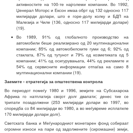
активностите на 100-те најголеми компании. Во 1992,
Џенерал Моторс и Ексон имаа обрт од 132 односно 117
милијарди долари, што е горе-долу колку и БДП на
Малезија и Чиле (136, односно 117 милијарди долари)
(19).
Во 1989, 91% од глобалното производство на
автомобили беше реализирано од 20 мултинационални
компании; 85% од автомобилските гуми од 6; 92% од
стаклата, 87% од тутунот и 79% од козметиката од 5
компании; 41% од осигурувањата, 44% од рекламите и
54% од сервисните информации отпаѓаа на само 8
мултинационални компании (19).
Заемите - стратегија за општествена контрола
Во периодот помеѓу 1980 и 1996, земјите на Субсахарска
Африка го натплатија својот долг двапати; денес тие се
трипати позадолжени (253 милијарди долари во 1997, во
споредба со 84 милијарди во 1980, а во меѓувреме исплатиле
170 милијарди долари долг).
Светската банка и Меѓународниот монетарен фонд собираат
огромни износи на пари од задолжените (сиромашни) земји,