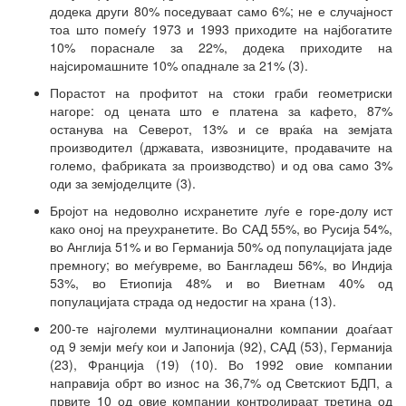
додека други 80% поседуваат само 6%; не е случајност
тоа што помеѓу 1973 и 1993 приходите на најбогатите
10% пораснале за 22%, додека приходите на
најсиромашните 10% опаднале за 21% (3).
Порастот на профитот на стоки граби геометриски
нагоре: од цената што е платена за кафето, 87%
останува на Северот, 13% и се враќа на земјата
производител (државата, извозниците, продавачите на
големо, фабриката за производство) и од ова само 3%
оди за земјоделците (3).
Бројот на недоволно исхранетите луѓе е горе-долу ист
како оној на преухранетите. Во САД 55%, во Русија 54%,
во Англија 51% и во Германија 50% од популацијата јаде
премногу; во меѓувреме, во Бангладеш 56%, во Индија
53%, во Етиопија 48% и во Виетнам 40% од
популацијата страда од недостиг на храна (13).
200-те најголеми мултинационални компании доаѓаат
од 9 земји меѓу кои и Јапонија (92), САД (53), Германија
(23), Франција (19) (10). Во 1992 овие компании
направија обрт во износ на 36,7% од Светскиот БДП, а
првите 10 од овие компании контролираат третина од