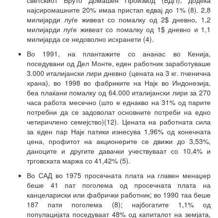
најсиромашните 20% имаа пристап едвај до 1% (8). 2,8
милијарди луѓе живеат со помалку од 2$ дневно, 1,2
милијарди луѓе живеат со помалку од 1$ дневно и 1,1
милијарда се недоволно исхранети (4).
Во 1991, на плантажите со ананас во Кенија,
поседувани од Дел Монте, еден работник заработуваше
3.000 италијански лири дневно (цената на 3 кг. пченична
храна), во 1998 во фабриките на Најк во Индонезија,
беа плаќани помалку од 64.000 италијански лири за 270
часа работа месечно (што е еднакво на 31% од парите
потребни да се задоволат основните потреби на едно
четиричлено семејство)(12). Цената на работната сила
за еден пар Најк патики изнесува 1,96% од конечната
цена, профитот на акционерите се движи до 3,53%,
даноците и другите давачки учествуваат со 10,4% и
трговската маржа со 41,42% (5).
Во САД во 1975 просечната плата на главен менаџер
беше 41 пат поголема од просечната плата на
канцелариски или фабрички работник; во 1990 таа беше
187 пати поголема (8); најбогатите 1,1% од
популацијата поседуваат 48% од капиталот на земјата,