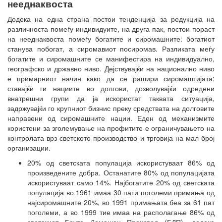
нееднаквоста
Додека на една страна постои тенденција за редукција на
различноста помеѓу индивидуите, на друга пак, постои пораст
на нееднаквоста помеѓу богатите и сиромашните: богатиот
станува побогат, а сиромавиот посиромав. Разликата меѓу
богатите и сиромашните се манифестира на индивидуално,
географско и државно ниво. Дејствувајќи на национално ниво
е примарниот начин како да се рашири сиромаштијата:
ставајќи ги нациите во долгови, дозволувајќи одредени
внатрешни групи да ја искористат таквата ситуација,
задржувајќи го крупниот бизнис преку средствата на долговите
направени од сиромашните нации. Еден од механизмите
користени за зголемување на профитите е ограничувањето на
контролата врз светското производство и трговија на мал број
организации.
20% од светската популација искористуваат 86% од
произведените добра. Останатите 80% од популацијата
искористуваат само 14%. Најбогатите 20% од светската
популација во 1961 имаа 30 пати поголеми примања од
најсиромашните 20%, во 1991 примањата беа за 61 пат
поголеми, а во 1999 тие имаа на располагање 86% од
светскиот Бруто Домашен Производ (БДП), додека