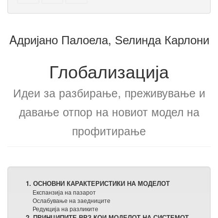
овој
овој
делови
текст
текст
за
на
збирка
Aдријано Палоела, Ѕелинда Карлони
збирката
Глобализација
Идеи за разбирање, преживување и
давање отпор на новиот модел на
профитирање
1. ОСНОВНИ КАРАКТЕРИСТИКИ НА МОДЕЛОТ
Експанзија на пазарот
Ослабување на заедниците
Редукција на разликите
2. ПРИНЦИПИТЕ ВРЗ КОИ МОДЕЛОТ НА СИСТЕМОТ