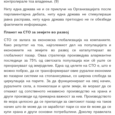
контролирале тоа владеење. (9)
Ниту една држава не и се приклучи на Организацијата после
парламентарна дебата, ниту една држава не стимулираше
јавна расправа, ниту една држава претходно не ги обезбеди
фактичките информации.
Планот на СТО за земјите во развој
СТО се залага за економска глобализација на компаниите.
Како резултат на тоа, најголемиот дел на популацијата и
економиите на земјите во развој се катапултираат во
глобалниот пазар. Оваа стратегија произведува алармантни
последици за 75% од светската популација кои сè уште се
прехрануваат од земјоделие. Една од целите на СТО е, што е
можно побрзо, да се трансформираат овие рурални економии
во пазарни системи на стопанисување, со широка слобода за
циркулација на парите. За да функционираат на овој начин,
руралните села, а понекогаши и цели земји, ќе мораат да се
откажат од сопственото независно производство на храна и
други производи од примарна важност за нив. Производството
ќе мора целосно да се прилагоди за светскиот пазар на таков
начин што ќе може да се заработат пари со кои ќе може да се
купи храна и други основни потребштини. Доколку правилата