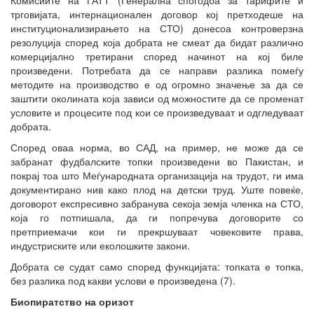
трговијата, интернационален договор кој претходеше на
институционализирањето на СТО) донесоа контроверзна
резолуција според која добрата не смеат да бидат различно
комерцијално третирани според начинот на кој биле
произведени. Потребата да се направи разлика помеѓу
методите на производство е од огромно значење за да се
заштити околината која зависи од можностите да се променат
условите и процесите под кои се произведуваат и одгледуваат
добрата.
Според оваа норма, во САД, на пример, не може да се
забранат фудбалските топки произведени во Пакистан, и
покрај тоа што Меѓународната организација на трудот, ги има
документирано нив како плод на детски труд. Уште повеќе,
договорот експресивно забранува секоја земја членка на СТО,
која го потпишала, да ги попречува договорите со
претприемачи кои ги прекршуваат човековите права,
индустриските или еколошките закони.
Добрата се судат само според функцијата: топката е топка,
без разлика под какви услови е произведена (7).
Биопиратство на оризот