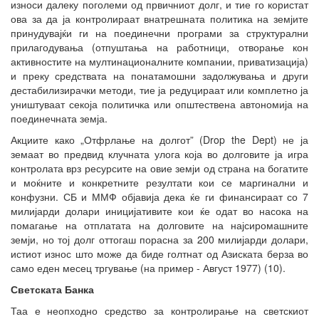
износи далеку поголеми од првичниот долг, и тие го користат
ова за да ја контролираат внатрешната политика на земјите
принудувајќи ги на поединечни програми за структурални
прилагодувања (отпуштања на работници, отворање кон
активностите на мултинационалните компании, приватизација)
и преку средствата на понатамошни задолжувања и други
дестабилизирачки методи, тие ја редуцираат или комплетно ја
уништуваат секоја политичка или општествена автономија на
поединечната земја.
Акциите како „Отфрлање на долгот” (Drop the Dept) не ја
земаат во предвид клучната улога која во долговите ја игра
контролата врз ресурсите на овие земји од страна на богатите
и моќните и конкретните резултати кои се маргинални и
конфузни. СБ и ММФ објавија дека ќе ги финансираат со 7
милијарди долари иницијативите кои ќе одат во насока на
помагање на отплатата на долговите на најсиромашните
земји, но тој долг оттогаш порасна за 200 милијарди долари,
истиот износ што може да биде голтнат од Азиската берза во
само еден месец тргување (на пример - Август 1977) (10).
Светската Банка
Таа е неопходно средство за контролирање на светскиот