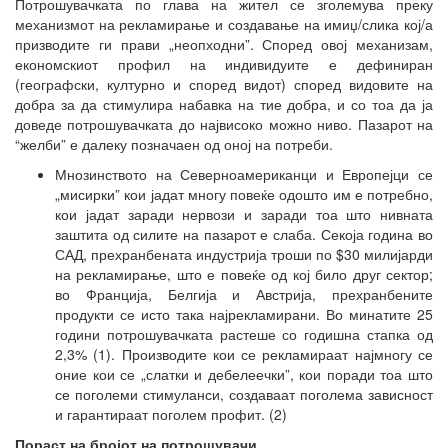
Потрошувачката по глава на жител се зголемува преку
механизмот на рекламирање и создавање на имиџ/слика кој/а
призводите ги прави „неопходни”. Според овој механизам,
економскиот профил на индивидуите е дефиниран
(географски, културно и според видот) според видовите на
добра за да стимулира набавка на тие добра, и со тоа да ја
доведе потрошувачката до највисоко можно ниво. Пазарот на
“желби” е далеку позначаен од оној на потреби.
Мнозинството на Северноамериканци и Европејци се
„мисирки” кои јадат многу повеќе одошто им е потребно,
кои јадат заради нервози и заради тоа што нивната
заштита од силите на пазарот е слаба. Секоја година во
САД, прехранбената индустрија троши по $30 милијарди
на рекламирање, што е повеќе од кој било друг сектор;
во Франција, Белгија и Австрија, прехранбените
продукти се исто така најрекламирани. Во минатите 25
години потрошувачката растеше со годишна стапка од
2,3% (1). Производите кои се рекламираат најмногу се
оние кои се „слатки и дебелеечки”, кои поради тоа што
се поголеми стимуланси, создаваат поголема зависност
и гарантираат поголем профит. (2)
Пораст на бројот на потрошувачи