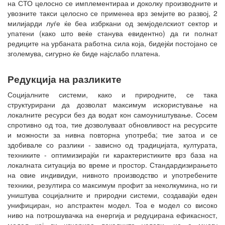
на СТО целосно се имплементираа и доколку производните и
увозните такси целосно се применеа врз земјите во развој, 2
милијарди луѓе ќе беа избркани од земјоделскиот сектор и
упатени (како што веќе станува евидентно) да ги полнат
редиците на урбаната работна сила која, бидејќи постојано се
зголемува, сигурно ќе биде најслабо платена.
Редукција на разликите
Социјалните системи, како и природните, се така
структурирани да дозволат максимум искористување на
локалните ресурси без да водат кон самоуништување. Сосем
спротивно од тоа, тие дозволуваат обновливост на ресурсите
и можности за нивна повторна употреба; тие затоа и се
здобивале со разлики - зависно од традицијата, културата,
техниките - оптимизирајќи ги карактеристиките врз база на
локалната ситуација во време и простор. Стандардизирањето
на овие индивидуи, нивното производство и употребените
техники, резултира со максимум профит за неколкумина, но ги
уништува социјалните и природни системи, создавајќи еден
унифициран, но апстрактен модел. Тоа е модел со високо
ниво на потрошувачка на енергија и редуцирана ефикасност,
модел кој ги игнорира локалните услови, не е многу