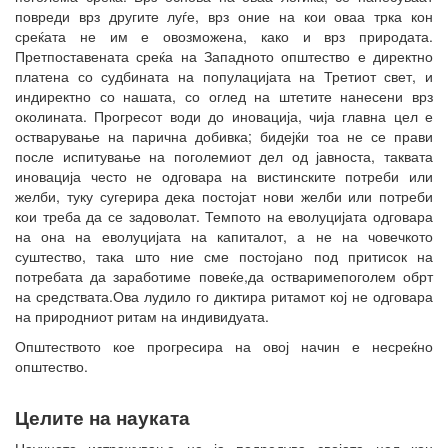
повреди врз другите луѓе, врз оние на кои оваа трка кон
среќата не им е овозможена, како и врз природата.
Претпоставената среќа на Западното општество е директно
платена со судбината на популацијата на Третиот свет, и
индиректно со нашата, со оглед на штетите нанесени врз
околината. Прогресот води до иновација, чија главна цел е
остварување на парична добивка; бидејќи тоа не се прави
после испитување на поголемиот дел од јавноста, таквата
иновација често не одговара на вистинските потреби или
желби, туку сугерира дека постојат нови желби или потреби
кои треба да се задоволат. Темпото на еволуцијата одговара
на она на еволуцијата на капиталот, а не на човечкото
суштество, така што ние сме постојано под притисок на
потребата да заработиме повеќе,да остваримепоголем обрт
на средствата.Ова лудило го диктира ритамот кој не одговара
на природниот ритам на индивидуата.
Општеството кое прогресира на овој начин е несреќно
општество.
Целите на науката
Научното истражување не ја подредува својата цел кон