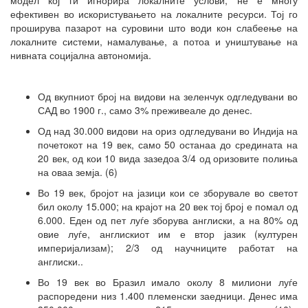
ефективен во искористувањето на локалните ресурси. Тој го
проширува пазарот на суровини што води кон слабеење на
локалните системи, намалување, а потоа и уништување на
нивната социјална автономија.
Од вкупниот број на видови на зеленчук одгледувани во
САД во 1900 г., само 3% преживеале до денес.
Од над 30.000 видови на ориз одгледувани во Индија на
почетокот на 19 век, само 50 останаа до средината на
20 век, од кои 10 вида зазедоа 3/4 од оризовите полиња
на оваа земја. (6)
Во 19 век, бројот на јазици кои се зборувале во светот
бил околу 15.000; на крајот на 20 век тој број е помал од
6.000. Еден од пет луѓе зборува англиски, а на 80% од
овие луѓе, англискиот им е втор јазик (културен
империјализам); 2/3 од научниците работат на
англиски..
Во 19 век во Бразил имало околу 8 милиони луѓе
распоредени низ 1.400 племенски заедници. Денес има