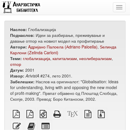
Toggl
navig
Наслов:
Глобализација
Поднаслов:
Идеи за разбирање, преживување и
давање отпор на новиот модел на профитирање
Автори:
Aдријано Палоела (Аdriano Paloella)
,
Ѕелинда
Карлони (Zelinda Carloni)
Теми:
глобализација
,
капитализам
,
неолиберализам
,
отпор
Датум:
2001
Извор:
ArivistA
#274, лето 2001.
Забелешки:
Наслов на оригиналот: "Globalisation: Ideas
for understanding, living with and opposing the new model
of profit-making". Првпат објавено oд Плоштад Слобода,
Скопје, 2003. Превод: Боро Китаноски, 2002.
обичен
А4
EPUB
Целосен
XeLaTeX
изворот
Изворни
PDF
PDF
(за
HTML
извор
во
датотеки
за
мобилни
(за
обичен
со
Уреди
Додади
Избери
печатење
уреди)
печатење)
текст
прилози
го
го
поединечни