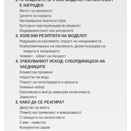
Е ИЗГРАДЕН
Митот за прогресот
Целите на науката
Материјална благосостојба
Културна партиципација во моделот
Индиферентност кон ресурсите
3. ИЗЛЕЗНИ РЕЗУЛТАТИ НА МОДЕЛОТ
Редукција на разликите, пораст на нееднаквоста
Компромитирање на околината, дезинтеграција на
земјата и заедницата
Човекот - објект на пазарот
4. ОЧЕКУВАНИОТ ИСХОД: СУБОРДИНАЦИЈА НА
ЗАЕДНИЦИТЕ
Климатски промени
Недостиг на вода
Пораст на популацијата и храната
Немање избор
Економската моќ ја заменува политичката
Зависност
5. КАКО ДА СЕ РЕАГИРА?
Двојство на моќта
Помеѓу екстремизмот и компромисот
Стапицата на насилството
Само - паметно
Кохерентни акции