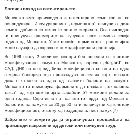
Логичен исход на патентирањето
Монсанто има произведено и патентирано семе кое не се
репродуцира. Инаугурираниот „терминатор” осигурива дека
семето добиено со жетва ќе остане стерилно. Ова очигледно
ги принудува фармерите да купуваат нови семиња секоја
година од Монсанто. Уште повеќе, терминатор - растенијата
може случајно да заразат и немодифицирани растенија.
Во 1996 околу 2 милиони хектари беа посеани со генетски
модификуваниот памук на Монсанто, наречен „Bollgard”, во
САД. ДНК на овој вид била модифицирана со гени на една
земјена бактерија која произведува ензим за кој е познато
дека е отровен за една од главните болести на памукот.
Монсанто ги приморува фармерите да плаќаат „технолошка
такса”, од која компанијата заработи 51 милиони долари за
една година. Спротивно на тоа што го тврдат од Монсанто,
болестите на памукот се 20 до 50 пати поприсутни кај генетски
модофицираниот, отколку кај традиционалниот памук.(7)
Забрането е земјите да ја ограничуваат продажбата на
производи направени од детски или принуден труд.
Комисиите на ГАТТ (Генерална спогодба за тарифите и