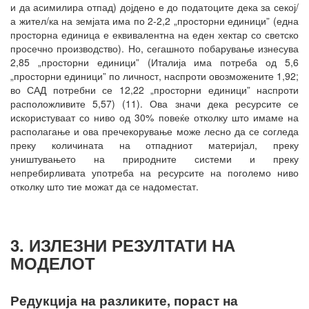
и да асимилира отпад) дојдено е до податоците дека за секој/
а жител/ка на земјата има по 2-2,2 „просторни единици” (една
просторна единица е еквивалентна на еден хектар со светско
просечно производство). Но, сегашното побарување изнесува
2,85 „просторни единици” (Италија има потреба од 5,6
„просторни единици” по личност, наспроти овозможените 1,92;
во САД потребни се 12,22 „просторни единици” наспроти
расположливите 5,57) (11). Ова значи дека ресурсите се
искористуваат со ниво од 30% повеќе отколку што имаме на
располагање и ова пречекорување може лесно да се согледа
преку количината на отпадниот материјал, преку
уништувањето на природните системи и преку
непребирливата употреба на ресурсите на поголемо ниво
отколку што тие можат да се надоместат.
3. ИЗЛЕЗНИ РЕЗУЛТАТИ НА
МОДЕЛОТ
Редукција на разликите, пораст на