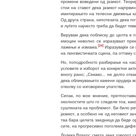
промени воведени од јазикот. Теориј
стои на ставот дека јазикот најпрвин
имитирањето на телесни движења как
Од друга страна, хипотезата дека по
и луѓето најчесто треба да бидат тив
Верувам дека поблиску до целта е п
емоции неволно се изразуваат преку
[24]
лажење и измама.
Изразувајќи се
на лингвистичката сцена, па оттаму с
Но, поподробното разбирање на нас
условите и изборот на конкретни акти
многу рано; „Секако... не долго отк
дека обликувањето камени орудија в
отколку со изговорени упатства.
Сепак, по мое мнение, претпоставка
околностите што го следеле тоа, как
суштината на проблемот. Би било реч
јазикот, а особено не од неговиот з
таа бара целата заедница да биде о
сите, на прогресивно поголема дифер
Додека Влахос смета дека говорот с