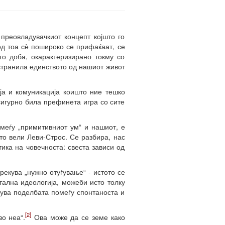
 преовладувачкиот концепт којшто го
д тоа сѐ пошироко се прифаќаат, се
о доба, окарактеризирано токму со
тстранила единството од нашиот живот
ја и комуникација коишто ние тешко
сигурно била префинета игра со сите
омеѓу „примитивниот ум“ и нашиот, е
што вели Леви-Строс. Се разбира, нас
ика на човечноста: свеста зависи од
рекува „нужно отуѓување“ - истото се
тална идеологија, можеби исто толку
ува поделбата помеѓу спонтаноста и
[2]
во неа“.
Ова може да се земе како