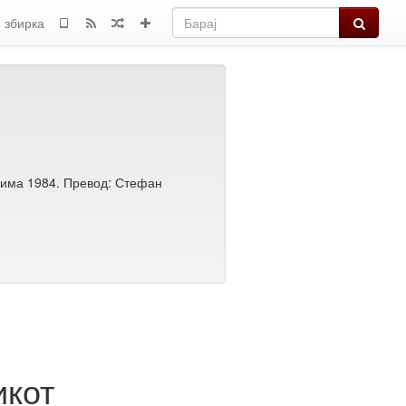
Барај
 збирка
зима 1984. Превод: Стефан
икот