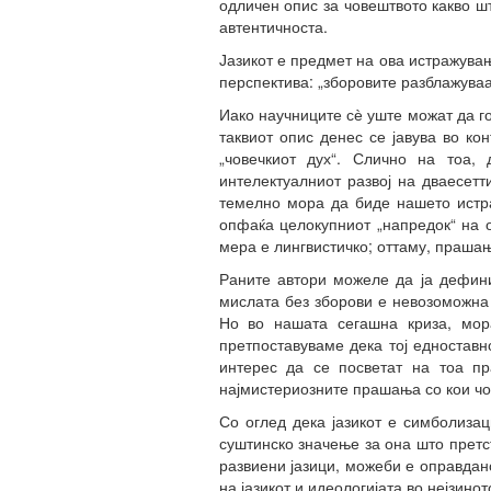
одличен опис за човештвото какво ш
автентичноста.
Јазикот е предмет на ова истражува
перспектива: „зборовите разблажуваа
Иако научниците сѐ уште можат да го
таквиот опис денес се јавува во ко
„човечкиот дух“. Слично на тоа, 
интелектуалниот развој на дваесетт
темелно мора да биде нашето истра
опфаќа целокупниот „напредок“ на о
мера е лингвистичко; оттаму, прашањ
Раните автори можеле да ја дефини
мислата без зборови е невозоможна 
Но во нашата сегашна криза, мор
претпоставуваме дека тој едностав
интерес да се посветат на тоа п
најмистериозните прашања со кои чо
Со оглед дека јазикот е симболизац
суштинско значење за она што претст
развиени јазици, можеби е оправдан
на јазикот и идеологијата во нејзино