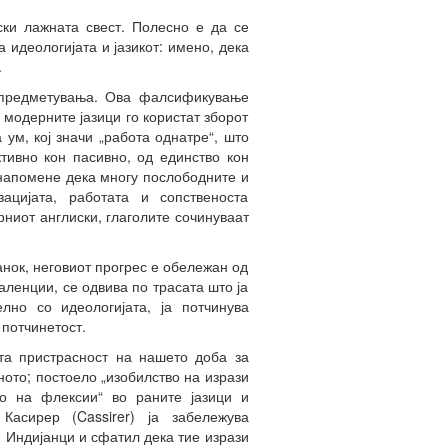
ски лажната свест. Полесно е да се
 идеологијата и јазикот: имено, дека
.
 опредметувања. Ова фалсификување
 модерните јазици го користат зборот
ум, кој значи „работа однатре“, што
ктивно кон пасивно, од единство кон
 напомене дека многу послободните и
ацијата, работата и сопственоста
рниот англиски, глаголите сочинуваат
анок, неговиот прогрес е обележан од
ленции, се одвива по трасата што ја
лно со идеологијата, ја потчинува
 потчинетост.
ата пристрасност на нашето доба за
ото; постоело „изобилство на изрази
во на флексии“ во раните јазици и
Касирер (Cassirer) ја забележува
е Индијанци и сфатил дека тие изрази