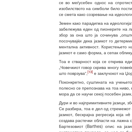
се во меѓусебен однос на спротист
изобилството на симболи било пости
се смета како созревање на идеологи
Земен како парадигма на идеологијат
забележува еден од пионерите на ли
збор за она што ја сочинува „општ
посочувајќи дека јазикот го детерм
ментална активност. Користењето на
јазикот е само форма, а сепак облику
Тоа е стварност која се открива ед
„Човечкиот говор скрива многу повеќ
[13]
што поврзува“,
е заклучокот на Џор
Поконкретно, суштината на учењето
полесно се препознава на тоа ниво,
мора да се научи секој посебен јаз
Дури и во најпримитивните јазици, з
Се разбира, тоа е дел од стремежот
јазикот, бескрајна регресија која нè
создава растечки области на лажна 
Бартезовиот (Barthes) опис на јаз