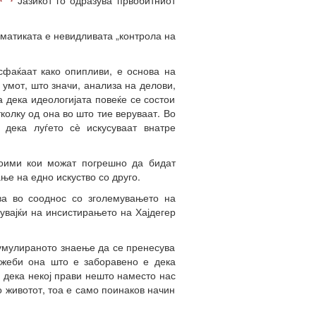
.
Јазикот го одразува првобитниот
раматиката е невидливата „контрола на
сфаќаат како опипливи, е основа на
а умот, што значи, анализа на делови,
 дека идеологијата повеќе се состои
колку од она во што тие веруваат. Во
а дека луѓето сѐ искусуваат внатре
оими кои можат погрешно да бидат
ње на едно искуство со друго.
ва во сооднос со зголемувањето на
увајќи на инсистирањето на Хајдегер
кумулираното знаење да се пренесува
ожеби она што е заборавено е дека
 дека некој прави нешто наместо нас
со животот, тоа е само поинаков начин