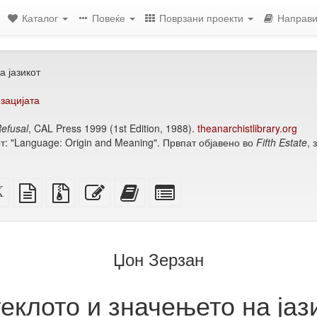
Каталог
Повеќе
Поврзани проекти
Направи
а јазикот
зацијата
efusal
, CAL Press 1999 (1st Edition, 1988).
theanarchistlibrary.org
: "Language: Origin and Meaning". Првпат објавено во
Fifth Estate
, 
ен
XeLaTeX
изворот
Изворни
Уреди
Додади
Избери
извор
во
датотеки
го
го
поединечни
обичен
со
овој
овој
делови
ење)
текст
прилози
текст
текст
за
на
збирка
Џон Зерзан
збирката
еклото и значењето на јаз