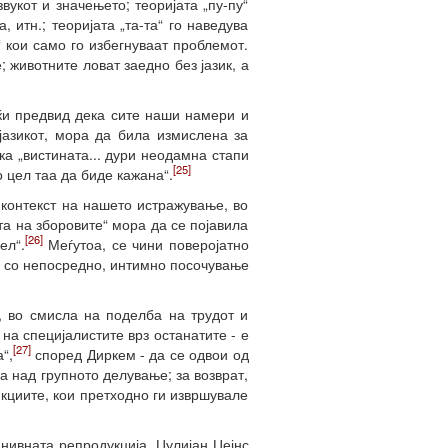
вукот и значењето; теоријата „пу-пу“
, итн.; теоријата „та-та“ го наведува
 кои само го избегнуваат проблемот.
 животните ловат заедно без јазик, а
јќи предвид дека сите наши намери и
 јазикот, мора да била измислена за
а „вистината... дури неодамна стапи
[25]
о цел таа да биде кажана“.
контекст на нашето истражување, во
ќта на зборовите“ мора да се појавила
[26]
ел“.
Меѓутоа, се чини поверојатно
о со непосредно, интимно посочување
о, во смисла на поделба на трудот и
на специјалистите врз останатите - е
[27]
“,
според Диркем - да се одвои од
а над групното делување; за возврат,
кциите, кои претходно ги извршувале
нивната репродукција, Џулијан Џејнс