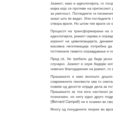
Јазикот, како и идеологијата, го по
мајка која се противи на притисокот
за уметност. Погледнете ги писменит
знаат што ќе видат. Или погледнете 
отвора врати. Но штом тие врати се о
Процесот на трансформирање на сет
идеологијата, јазикот скрива и оправ
коренот на цивилизацијата, динамич
масивна легитимација потребна да
поттикнале таквото оправдување и го
Пред сѐ, би требало да биде јасн
случајно. Јазикот е изум бидејќи к
човечно благодарение на јазикот, го 
Прашањето е како воопшто дошло 
современите лингвисти ова го сметаа
повеќе од десетте илјади дела за по
Прашањето за тоа кога настанал ја
позначаен, но ниту едно друго под
(Bernard Campell) не е осамен во сво
Многу од понудените теории во врска