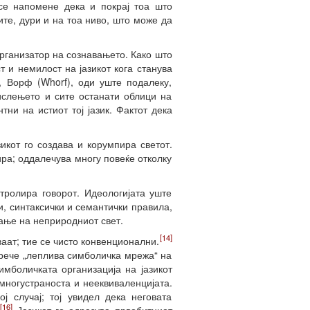
е напомене дека и покрај тоа што
те, дури и на тоа ниво, што може да
организатор на сознавањето. Како што
 и немилост на јазикот кога станува
, Ворф (Whorf), оди уште подалеку,
мислењето и сите останати облици на
ни на истиот тој јазик. Фактот дека
икот го создава и корумпира светот.
ира; оддалечува многу повеќе отколку
тролира говорот. Идеологијата уште
, синтаксички и семантички правила,
ање на неприродниот свет.
[14]
ваат; тие се чисто конвенционални.
арече „леплива симболичка мрежа“ на
мболичката организација на јазикот
многустраноста и нееквиваленцијата.
ј случај; тој увидел дека неговата
[16]