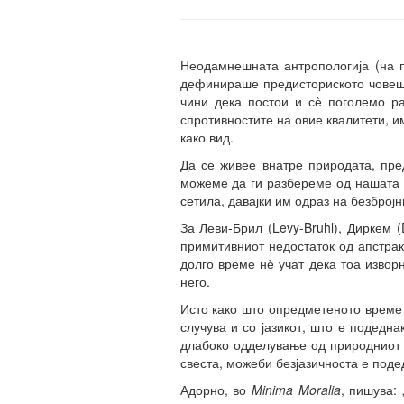
Неодамнешната антропологија (на пр
дефинираше предисториското човешт
чини дека постои и сѐ поголемо р
спротивностите на овие квалитети, и
како вид.
Да се живее внатре природата, пре
можеме да ги разбереме од нашата п
сетила, давајќи им одраз на безброј
За Леви-Брил (Levy-Bruhl), Диркем 
примитивниот недостаток од апстракц
долго време нѐ учат дека тоа извор
него.
Исто како што опредметеното време в
случува и со јазикот, што е подедн
длабоко одделување од природниот 
свеста, можеби безјазичноста е поде
Адорно, во
Minima
Moralia
, пишува: 