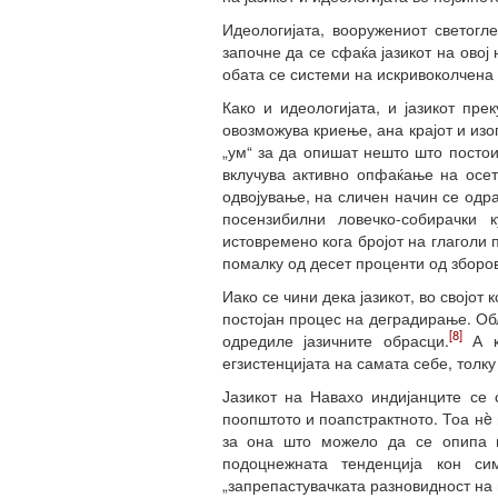
Идеологијата, вооружениот светогл
започне да се сфаќа јазикот на овој
обата се системи на искривоколчена 
Како и идеологијата, и јазикот п
овозможува криење, ана крајот и изо
„ум“ за да опишат нешто што постои
вклучува активно опфаќање на осети
одвојување, на сличен начин се одр
посензибилни ловечко-собирачки 
истовремено кога бројот на глаголи 
помалку од десет проценти од зборо
Иако се чини дека јазикот, во својо
постојан процес на деградирање. Об
[8]
одредиле јазичните обрасци.
А ко
егзистенцијата на самата себе, толк
Јазикот на Навахо индијанците се 
поопштото и поапстрактното. Тоа нè
за она што можело да се опипа и
подоцнежната тенденција кон си
„запрепастувачката разновидност на 