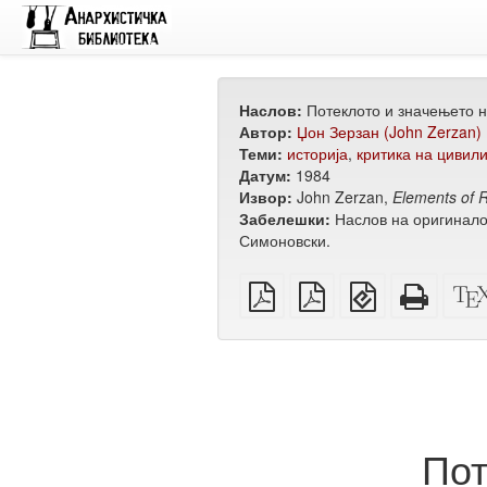
Наслов:
Потеклото и значењето н
Автор:
Џон Зерзан (John Zerzan)
Теми:
историја
,
критика на цивили
Датум:
1984
Извор:
John Zerzan,
Elements of R
Забелешки:
Наслов на оригиналот
Симоновски.
обичен
А4
EPUB
Целос
PDF
PDF
(за
HTML
за
мобилни
(за
печатење
уреди)
печат
Пот