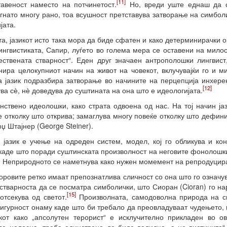
[11]
авеност наместо на потчинетост.
Но, вреди уште еднаш да с
гнато многу рано, тоа всушност претставува затворање на симболи
јата.
а, јазикот исто така мора да биде сфатен и како детерминирачки 
нгвистиката, Сапир, луѓето во голема мера се оставени на милост
ествената стварност“. Еден друг значаен антрополошки лингвист
инира целокупниот начин на живот на човекот, вклучувајќи го и 
 јазик подразбира затворање во начините на перцепција инхерент
[12]
ва сѐ, нѐ доведува до суштината на она што е идеологијата.
инствено идеолошки, како страта одвоена од нас. На тој начин јаз
е отколку што открива; замаглува многу повеќе отколку што дефин
џ Штајнер (George Steiner).
 јазик е учење на одреден систем, модел, кој го обликува и кон
 каде што поради суштинската произволност на неговите фонолошки
ик. Неприродното се наметнува како нужен момемент на репродуцир
боровите ретко имаат препознатлива сличност со она што го означу
 стварноста да се посматра симболички, што Сиоран (Cioran) го н
[15]
 отсекува од светот.
Произволната, самодоволна природа на си
сигурност онаму каде што би требало да преовладуваат чудењето, 
икот како „апсолутен терорист“ е исклучително прикладен во ово