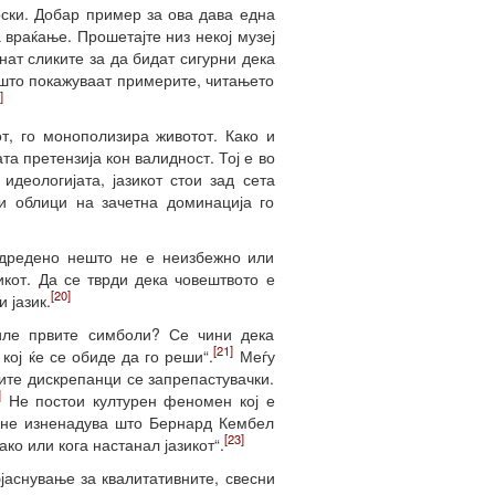
врски. Добар пример за ова дава една
 враќање. Прошетајте низ некој музеј
нат сликите за да бидат сигурни дека
о што покажуваат примерите, читањето
]
т, го монополизира животот. Како и
та претензија кон валидност. Тој е во
идеологијата, јазикот стои зад сета
и облици на зачетна доминација го
одредено нешто не е неизбежно или
икот. Да се тврди дека човештвото е
[20]
 јазик.
иле првите симболи? Се чини дека
[21]
кој ќе се обиде да го реши“.
Меѓу
ките дискрепанци се запрепастувачки.
]
Не постои културен феномен кој е
, не изненадува што Бернард Кембел
[23]
ко или кога настанал јазикот“.
бјаснување за квалитативните, свесни