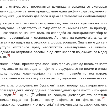
ед на отуѓувањето, претставува доминација всадена во системат
 начин доколку се земе предвид уште една дефиниција заедничка за
комуникација помеѓу два пола и дека се темелат на симболизација
реку својата моќ за симболизирање создава лажни одвојувања и
пачување, на учеството на субјектот во физичкиот свет. На пример,
 независно во нашите тела, во споредба со санскритскиот збор за 
те, перцепцијата и сознанието. Логиката на идеологијата, од а
азува и во падот на глаголската форма воопшто. Значајно е да се
култури отстапиле пред неолитското наметнување на цивилиз
паднал на отприлика половина од сите зборови во јазикот; во моде
[7]
вите.
т конечен облик, претставува завршена форма уште од неговиот наст
ликувањето на природата, нејзиното редуцирање на поими и еквива
лку повеќе машинеријата на јазикот, правејќи го тоа парале
у поскриена е нејзината улога во репродуцирањето на општество на
смета за „исклучително буквален“ јазик, поради карактеристичн
 потсетува дека многу одамна преовладувало директното и конкретн
[9]
 види“.
Тојнби (Toynbee) го воочува „неверојатното богатст
[10]
мплификација на јазикот преку отфрлање на флексиите.
изрази за поединечните дејствија“ кај племињата на американскит