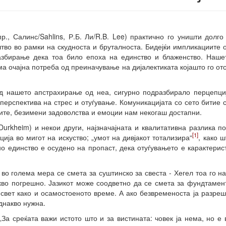
., Салинс/Sahlins, Р.Б. Ли/R.B. Lee) практично го уништи долго
во во рамки на скудноста и бруталноста. Бидејќи импликациите о
азбирање дека тоа било епоха на единство и блаженство. Нашет
ма очајна потреба од преиначување на дијалектиката којашто го о
д нашето апстрахирање од неа, сигурно подразбирало перцепци
ерспектива на стрес и отуѓување. Комуникацијата со сето битие 
ните, безимени задоволства и емоции нам некогаш достапни.
(Durkheim) и некои други, најзначајната и квалитативна разлика п
[1]
ија во мигот на искуство; „умот на дивјакот тотализира“
, како 
но единство е осудено на пропаст, дека отуѓувањето е карактерист
о голема мера се смета за суштинско за свеста - Хегел тоа го на
акво погрешно. Јазикот може соодветно да се смета за фундтамен
свет како и осамостоеното време. А ако безвременоста ја разреш
днакво нужна.
„За среќата важи истото што и за вистината: човек ја нема, но е 