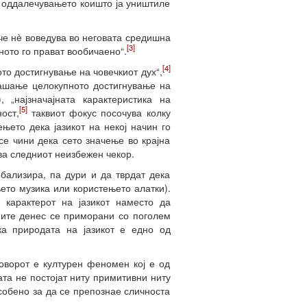
и оддалечувањето коишто ја уништиле
че нѐ воведува во неговата средишна
[3]
ното го прават вообичаено“.
[4]
то достигнување на човечкиот дух“,
прашање целокупното достигнување на
 „најзначајната карактеристика на
[5]
ост,
таквиот фокус посочува колку
ето дека јазикот на некој начин го
се чини дека сето значење во крајна
ува следниот неизбежен чекор.
бализира, па дури и да тврдат дека
ето музика или користењето алатки).
карактерот на јазикот наместо да
фите денес се приморани со поголем
а природата на јазикот е едно од
говорот е културен феномен кој е од
ата не постојат ниту примитивни ниту
собено за да се препознае сличноста