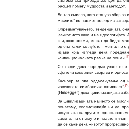
систематска природа „со цел да би
расцеп помеѓу мудроста и методот.
Во таа смисла, кога станува збор за 
мислите“ во нашиот невидлив затвор.
Опредметувањето, тенденцијата она
јазикот исто како и на идеологијата.
кои, како поими, можат да бидат ма
од она какви се луѓето - ментално о
изјава која изгледа дека подеднак
[1
конвенционалната рамка на поими.
Се тврди дека опредметувањето е
сфатени како живи својства и односи
Касирер за ова оддалечување од и
[18
човековата симболичка активност“.
(Heidegger) дека цивилизацијата заб
За цивилизацијата најчесто се мисл
понатаму, овозможувајќи ни да пр
искуствата на другите едноставно
не
самите, па оттаму е и неавтентичен. 
да се каже дека животот прогресивн