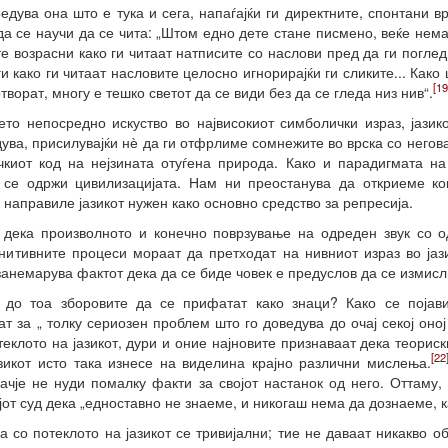
средува она што е тука и сега, напаѓајќи ги директните, спонтани 
 да се научи да се чита: „Штом едно дете стане писмено, веќе нема
е возрасни како ги читаат натписите со наслови пред да ги поглед
ги како ги читаат насловите целосно игнорирајќи ги сликите... Как
[19
творат, многу е тешко светот да се види без да се гледа низ нив“.
о непосредно искуство во највисокиот симболички израз, јазико
дува, присилувајќи нѐ да ги отфрлиме сомнежите во врска со негова
киот код на нејзината отуѓена природа. Како и парадигмата на 
 се одржи цивилизацијата. Нам ни преостанува да откриеме ко
 направиле јазикот нужен како основно средство за репресија.
о дека произволното и конечно поврзување на одреден звук со 
огнитивните процеси мораат да претходат на нивниот израз во јаз
занемарува фактот дека да се биде човек е предуслов да се измисли
до тоа зборовите да се прифатат како знаци? Како се појав
т за „ толку сериозен проблем што го доведува до очај секој оној 
теклото на јазикот, дури и оние најновите признаваат дека теорис
[22
зикот исто така изнесе на виделина крајно различни мислења.
рачје не нуди помалку факти за својот настанок од него. Оттаму
јот суд дека „едноставно не знаеме, и никогаш нема да дознаеме, ка
 со потеклото на јазикот се тривијални; тие не даваат никакво о