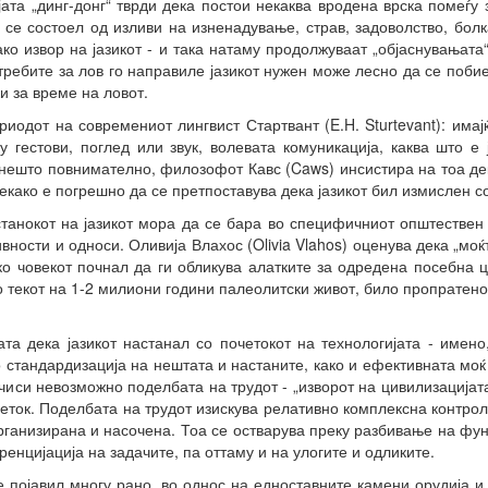
ата „динг-донг“ тврди дека постои некаква вродена врска помеѓу з
 се состоел од изливи на изненадување, страв, задоволство, болка
о извор на јазикот - и така натаму продолжуваат „објаснувањата“
требите за лов го направиле јазикот нужен може лесно да се побие;
ки за време на ловот.
риодот на современиот лингвист Стартвант (E.H. Sturtevant): има
 гестови, поглед или звук, волевата комуникација, каква што е
 нешто повнимателно, филозофот Кавс (Caws) инсистира на тоа дек
екако е погрешно да се претпоставува дека јазикот бил измислен с
танокот на јазикот мора да се бара во специфичниот општествен 
вности и односи. Оливија Влахос (Olivia Vlahos) оценува дека „мо
ако човекот почнал да ги обликува алатките за одредена посебна ц
о текот на 1-2 милиони години палеолитски живот, било пропратен
та дека јазикот настанал со почетокот на технологијата - имен
о стандардизација на нештата и настаните, како и ефективната моќ 
иси невозможно поделбата на трудот - „изворот на цивилизацијата
ачеток. Поделбата на трудот изискува релативно комплексна контрол
рганизирана и насочена. Тоа се остварува преку разбивање на фун
енцијација на задачите, па оттаму и на улогите и одликите.
е појавил многу рано, во однос на едноставните камени орудија и 