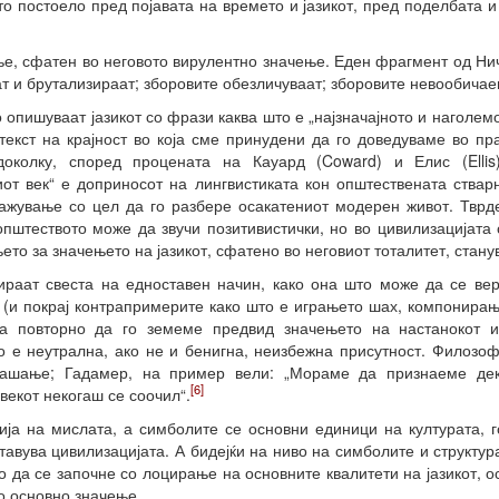
то постоело пред појавата на времето и јазикот, пред поделбата 
ње, сфатен во неговото вирулентно значење. Еден фрагмент од Ни
т и брутализираат; зборовите обезличуваат; зборовите невообичае
 опишуваат јазикот со фрази каква што е „најзначајното и наголемо
нтекст на крајност во која сме принудени да го доведуваме во 
доколку, според процената на Кауард (Coward) и Елис (Ellis),
иот век“ е доприносот на лингвистиката кон општествената стварн
жување со цел да го разбере осакатениот модерен живот. Тврдењ
пштеството може да звучи позитивистички, но во цивилизацијата 
ето за значењето на јазикот, сфатено во неговиот тоталитет, стан
раат свеста на едноставен начин, како она што може да се вер
(и покрај контрапримерите како што е играњето шах, компонирањ
а повторно да го земеме предвид значењето на настанокот и 
но е неутрална, ако не и бенигна, неизбежна присутност. Филозо
рашање; Гадамер, на пример вели: „Мораме да признаеме дек
[6]
векот некогаш се соочил“.
ија на мислата, а симболите се основни единици на културата, 
авува цивилизацијата. А бидејќи на ниво на симболите и структур
о да се започне со лоцирање на основните квалитети на јазикот, о
то основно значење.