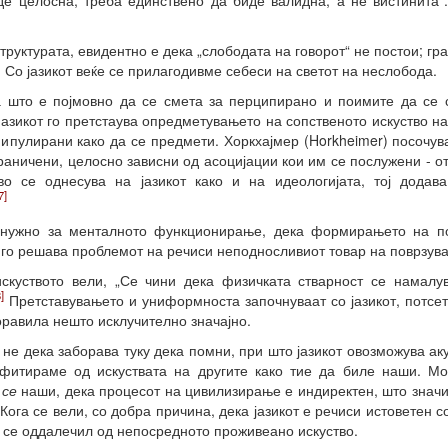
де целосна, треба единствено да биде валидна, а не вистинита“
структурата, евидентно е дека „слободата на говорот“ не постои; г
 Со јазикот веќе се прилагодивме себеси на светот на неслобода.
 што е појмовно да се смета за перципирано и поимите да се 
 Јазикот го претстаува опредметувањето на сопственото искуство н
нипулирани како да се предмети. Хоркхајмер (Horkheimer) посочува
граничени, целосно зависни од асоцијации кои им се послужени - от
во се однесува на јазикот како и на идеологијата, тој додав
7]
 нужно за менталното функционирање, дека формирањето на п
 го решава проблемот на речиси неподносливиот товар на поврзува
скуството вели, „Се чини дека физичката стварност се намалу
]
Претставувањето и униформноста започнуваат со јазикот, потсет
оравила нешто исклучително значајно.
и не дека заборава туку дека помни, при што јазикот овозможува а
офитираме од искуствата на другите како тие да биле наши. М
 се
наши, дека процесот на цивилизирање е индиректен, што значи
Кога се вели, со добра причина, дека јазикот е речиси истоветен 
о се оддалечил од непосредното проживеано искуство.