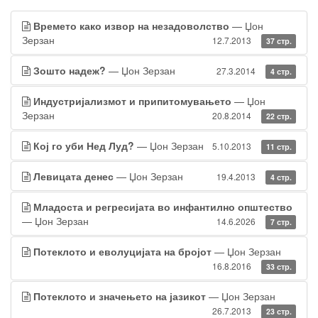
Времето како извор на незадоволство
— Џон
Зерзан
12.7.2013
37 стр.
Зошто надеж?
— Џон Зерзан
27.3.2014
4 стр.
Индустријализмот и припитомувањето
— Џон
Зерзан
20.8.2014
22 стр.
Кој го уби Нед Луд?
— Џон Зерзан
5.10.2013
11 стр.
Левицата денес
— Џон Зерзан
19.4.2013
4 стр.
Младоста и регресијата во инфантилно општество
— Џон Зерзан
14.6.2026
7 стр.
Потеклото и еволуцијата на бројот
— Џон Зерзан
16.8.2016
33 стр.
Потеклото и значењето на јазикот
— Џон Зерзан
26.7.2013
23 стр.