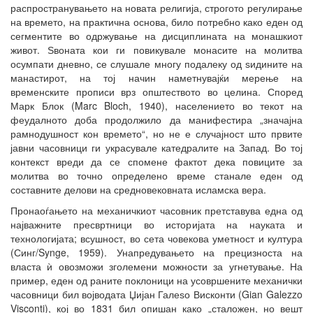
распространувањето на новата религија, строгото регулирање
на времето, на практична основа, било потребно како еден од
сегментите во одржување на дисциплината на монашкиот
живот. Ѕвоната кои ги повикувале монасите на молитва
осумпати дневно, се слушале многу подалеку од ѕидините на
манастирот, на тој начин наметнувајќи мерење на
временските прописи врз општеството во целина. Според
Марк Блок (Marc Bloch, 1940), населението во текот на
феудалното доба продолжило да манифестира „значајна
рамнодушност кон времето“, но не е случајност што првите
јавни часовници ги украсувале катедралите на Запад. Во тој
контекст вреди да се спомене фактот дека повиците за
молитва во точно определено време станале еден од
составните делови на средновековната исламска вера.
Пронаоѓањето на механичкиот часовник претставува една од
најважните пресвртници во историјата на науката и
технологијата; всушност, во сета човекова уметност и култура
(Синг/Synge, 1959). Унапредувањето на прецизноста на
власта ѝ овозможи зголемени можности за угнетување. На
пример, еден од раните поклоници на усовршените механички
часовници бил војводата Џијан Галеѕо Висконти (Gian Galezzo
Visconti), кој во 1831 бил опишан како „сталожен, но вешт