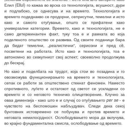
Елил (Ellul) го кажаа во врска со технологијата, всушност, дури
и подлабоко, се однесува и на времето. Технологијата и
времето подеднакво се продорни, сеприсутни, темелни и исто
како и самото отуѓување, општо се прифатени како
универзални категории. Времето, како и технологијата, не е
само детерминантен факт, туку тоа е и рамката во која
поделеното општество се развива. Од своите поданици бара
да бидат темелни, „реалистични“, сериозни и пред сè,
посветени на работата. Исто како и технологијата, тоа е
автономно во севкупниот свој аспект; своеволно продолжува
до бескрај.
Но како и поделбата на трудот, која стои во позадина и го
овозможува функционирањето на времето и технологијата,
сепак се работи за општествено стекнат феномен. Наместо
спротивното, луѓето и остатокот од светот се ускладени со
времето и со неговото техничко олицетворение. Клучно за
оваа димензија - како што е и случај со отуѓувањето
per se
- е
чувството на беспомошен набљудувач. Следи дека секој
бунтовник истовремено се побунува и против времето и
неговата немилосрдност. Ослободувањето мора да вклучува,
во крајно фундаментална смисла, ослободување од времето.