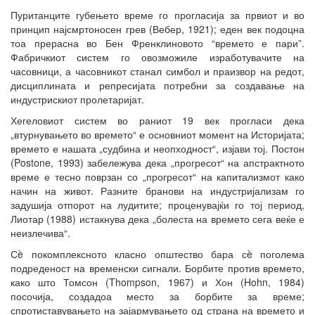
Пуританците губењето време го прогласија за првиот и во
принцип најсмртоносен грев (Вебер, 1921); еден век подоцна
тоа прерасна во Бен Френклиновото “времето е пари”.
Фабричкиот систем го овозможиле изработувачите на
часовници, а часовникот станал симбол и праизвор на редот,
дисциплината и репресијата потребни за создавање на
индустрискиот пролетаријат.
Хегеловиот систем во раниот 19 век прогласи дека
„втурнувањето во времето“ е основниот момент на Историјата;
времето е нашата „судбина и неопходност“, изјави тој. Постон
(Postone, 1993) забележува дека „прогресот“ на апстрактното
време е тесно поврзан со „прогресот“ на капитализмот како
начин на живот. Разните бранови на индустријализам го
задушија отпорот на лудитите; проценувајќи го тој период,
Лиотар (1988) истакнува дека „болеста на времето сега веќе е
неизлечива“.
Сè покомплексното класно општество бара сè поголема
подреденост на временски сигнали. Борбите против времето,
како што Томсон (Thompson, 1967) и Хон (Hohn, 1984)
посочија, создадоа место за борбите за време;
спротиставувањето на зајармувањето од страна на времето и