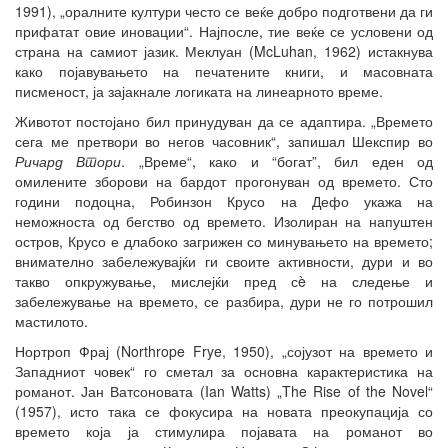
1991), „оралните култури често се веќе добро подготвени да ги
прифатат овие иновации“. Најпосле, тие веќе се условени од
страна на самиот јазик. Меклуан (McLuhan, 1962) истакнува
како појавувањето на печатените книги, и масовната
писменост, ја зајакнале логиката на линеарното време.
Животот постојано бил принудуван да се адаптира. „Времето
сега ме претвори во негов часовник“, запишал Шекспир во
Ричард
Втори
. „Време“, како и “богат”, бил еден од
омилените зборови на бардот прогонуван од времето. Сто
години подоцна, Робинзон Крусо на Дефо укажа на
неможноста од бегство од времето. Изолиран на напуштен
остров, Крусо е длабоко загрижен со минувањето на времето;
внимателно забележувајќи ги своите активности, дури и во
такво опкружување, мислејќи пред сè на следење и
забележување на времето, се разбира, дури не го потрошил
мастилото.
Нортроп Фрај (Northrope Frye, 1950), „сојузот на времето и
Западниот човек“ го сметал за основна карактеристика на
романот. Јан Ватсоновата (Ian Watts) „The Rise of the Novel“
(1957), исто така се фокусира на новата преокупација со
времето која ја стимулира појавата на романот во