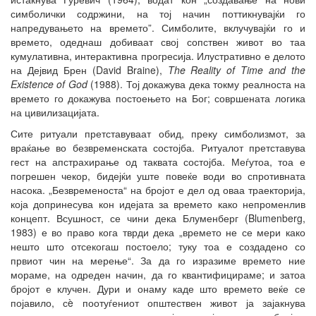
симболички содржини, на тој начин поттикнувајќи го
напредувањето на времето”. Симболите, вклучувајќи го и
времето, одеднаш добиваат свој сопствен живот во таа
кумулативна, интерактивна прогресија. Илустративно е делото
на Дејвид Брен (David Braine),
The Reality of Time and the
Existence of God
(1988). Тој докажува дека токму реалноста на
времето го докажува постоењето на Бог; совршената логика
на цивилизацијата.
Сите ритуали претставуваат обид, преку симболизмот, за
враќање во безвременската состојба. Ритуалот претставува
гест на апстрахирање од таквата состојба. Меѓутоа, тоа е
погрешен чекор, бидејќи уште повеќе води во спротивната
насока. „Безвременоста“ на бројот е дел од оваа траекторија,
која допринесува кон идејата за времето како непроменлив
концепт. Всушност, се чини дека Блуменберг (Blumenberg,
1983) е во право кога тврди дека „времето не се мери како
нешто што отсекогаш постоело; туку тоа е создадено со
првиот чин на мерење“. За да го изразиме времето ние
мораме, на одреден начин, да го квантифицираме; и затоа
бројот е клучен. Дури и онаму каде што времето веќе се
појавило, сè поотуѓениот општествен живот ја зајакнува