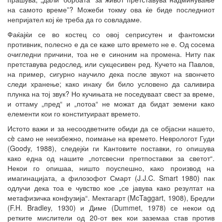
на самото време”? Можеби токму ова ќе биде последниот
непријател кој ќе треба да го совладаме.
Фаќајќи се во костец со овој сеприсутен и фантомски
противник, полесно е да се каже што времето не е. Од сосема
очигледни причини, тоа не е синоним на промена. Ниту пак
претставува редослед, или сукцесивен ред. Кучето на Павлов,
на пример, сигурно научило дека после звукот на ѕвончето
следи хранење; како инаку би било условено да саливира
плунка на тој звук? Но кучињата не поседуваат свест за време,
и оттаму „пред“ и „потоа“ не можат да бидат земени како
елементи кои го конституираат времето.
Истото важи и за несоодветните обиди да се објасни нашето,
сè само не неизбежно, поимање на времето. Неврологот Гуди
(Goody, 1988), следејќи ги Кантовите поставки, го опишува
како една од нашите „потсвесни претпоставки за светот“.
Некои го опишаа, ништо поуспешно, како производ на
имагинацијата, а филозофот Смарт (J.J.C. Smart 1980) пак
одлучи дека тоа е чувство кое „се јавува како резултат на
метафизичка конфузија“. Мектагарт (McTaggart, 1908), Бредли
(F.H. Bradley, 1930) и Диме (Dummet, 1978) се некои од
ретките мислители од 20-от век кои заземаа став против