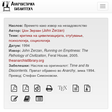
Toggl
navig
Наслов:
Времето како извор на незадоволство
Автор:
Џон Зерзан (John Zerzan)
Теми:
критика на цивилизацијата
,
отуѓување
,
психологија
,
социологија
Датум:
1994
Извор:
John Zerzan,
Running on Emptiness: The
Pathology of Civilization
, Feral House, 2005.
theanarchistlibrary.org
Забелешки:
Наслов на оригиналот:
Time and its
Discontents
. Првпат објавено во
Anarchy
, зима 1994.
Превод: Стефан Симоновски.
обичен
А4
EPUB
Целосен
XeLaTeX
изворот
Изворни
PDF
PDF
(за
HTML
извор
во
датотеки
за
мобилни
(за
обичен
со
Уреди
Додади
Избери
печатење
уреди)
печатење)
текст
прилози
го
го
поединечни
овој
овој
делови
текст
текст
за