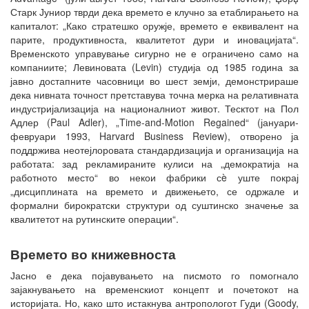
Старк Јуниор тврди дека времето е клучно за етаблирањето на
капиталот: „Како стратешко оружје, времето е еквивалент на
парите, продуктивноста, квалитетот дури и иновацијата“.
Временското управување сигурно не е ограничено само на
компаниите; Левиновата (Levin) студија од 1985 година за
јавно достапните часовници во шест земји, демонстрираше
дека нивната точност претставува точна мерка на релативната
индустријализација на националниот живот. Тесктот на Пол
Адлер (Paul Adler), „Time-and-Motion Regained“ (јануари-
февруари 1993, Harvard Business Review), отворено ја
поддржива неотејлоровата стандардизација и организација на
работата: зад рекламираните кулиси на „демократија на
работното место“ во некои фабрики сè уште покрај
„дисциплината на времето и движењето, се одржале и
формални бирократски структури од суштинско значење за
квалитетот на рутинските операции“.
Времето во книжевноста
Јасно е дека појавувањето на писмото го помогнало
зајакнувањето на временскиот концепт и почетокот на
историјата. Но, како што истакнува антропологот Гуди (Goody,