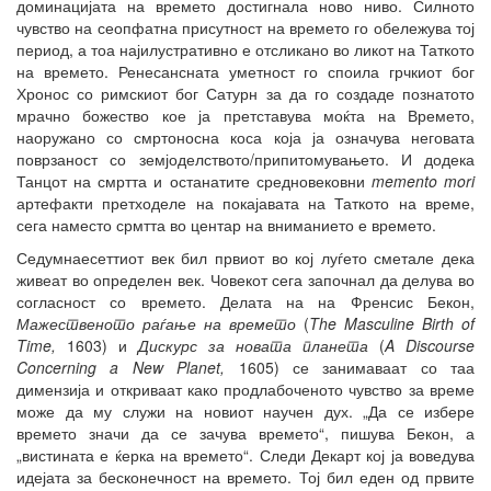
доминацијата на времето достигнала ново ниво. Силното
чувство на сеопфатна присутност на времето го обележува тој
период, а тоа најилустративно е отсликано во ликот на Таткото
на времето. Ренесансната уметност го споила грчкиот бог
Хронос со римскиот бог Сатурн за да го создаде познатото
мрачно божество кое ја претставува моќта на Времето,
наоружано со смртоносна коса која ја означува неговата
поврзаност со земјоделството/припитомувањето. И додека
Танцот на смртта и останатите средновековни
memento mori
артефакти претходеле на покајавата на Таткото на време,
сега наместо срмтта во центар на вниманието е времето.
Седумнаесеттиот век бил првиот во кој луѓето сметале дека
живеат во определен век. Човекот сега започнал да делува во
согласност со времето. Делата на на Френсис Бекон,
Мажественото раѓање на времето
(
The Masculine Birth of
Time
,
1603) и
Дискурс за новата планета
(
A Discourse
Concerning a New Planet
,
1605) се занимаваат со таа
димензија и откриваат како продлабоченото чувство за време
може да му служи на новиот научен дух. „Да се избере
времето значи да се зачува времето“, пишува Бекон, а
„вистината е ќерка на времето“. Следи Декарт кој ја воведува
идејата за бесконечност на времето. Тој бил еден од првите