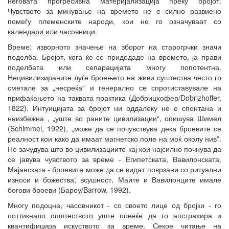
неговата прогресивна материјализација преку бројот.
Чувството за минување на времето не е силно развиено
помеѓу племенските народи, кои не го означуваат со
календари или часовници.
Време: изворното значење на зборот на старогрчки значи
поделба. Бројот, кога ќе се придодаде на времето, ја прави
поделбата или сепарацијата многу попотентна.
Нецивилизираните луѓе броењето на живи суштества често го
сметале за „несреќа“ и генерално се спротиставувале на
прифаќањето на таквата практика (Добрицхофер/Dobrizhoffer,
1822). Интуицијата за бројот ни оддалеку не е спонтана и
неизбежна , „уште во раните цивилизации“, опишува Шимел
(Schimmel, 1922), „може да се почувствува дека броевите се
реалност кои како да имаат магнетско поле на моќ околу нив”.
Не зачудува што во цивилизациите кај кои најсилно почнува да
се јавува чувството за време - Египетската, Вавилонската,
Мајанската - броевите може да се видат поврзани со ритуални
износи и божества; всушност, Маите и Вавилонците имале
богови броеви (Бароу/Barrow, 1992).
Многу подоцна, часовникот - со своето лице од бројки - го
поттикнало општеството уште повеќе да го апстрахира и
квантифицира искуството за време. Секое читање на