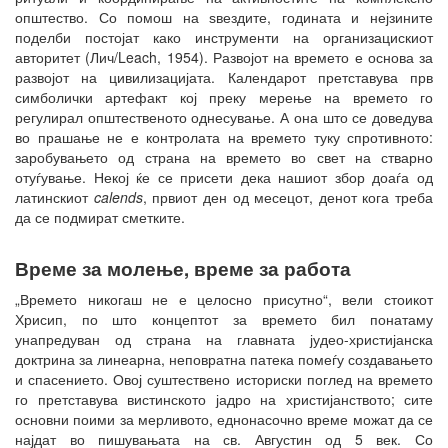
општество. Со помош на ѕвездите, годината и нејзините
поделби постојат како инструменти на организацискиот
авторитет (Лич/Leach, 1954). Развојот на времето е основа за
развојот на цивилизацијата. Календарот претставува прв
симболички артефакт кој преку мерење на времето го
регулирал општественото однесување. А она што се доведува
во прашање не е контролата на времето туку спротивното:
заробувањето од страна на времето во свет на стварно
отуѓување. Некој ќе се присети дека нашиот збор доаѓа од
латинскиот
calends
, првиот ден од месецот, денот кога треба
да се подмират сметките.
Време за молење, време за работа
„Времето никогаш не е целосно присутно“, вели стоикот
Хрисип, по што концептот за времето бил понатаму
унапредуван од страна на главната јудео-христијанска
доктрина за линеарна, неповратна патека помеѓу создавањето
и спасението. Овој суштествено историски поглед на времето
го претставува вистинското јадро на христијанството; сите
основни поими за мерливото, еднонасочно време можат да се
најдат во пишувањата на св. Августин од 5 век. Со