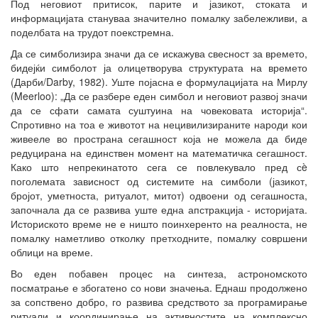
Под неговиот притисок, парите и јазикот, стоката и
информацијата стануваа значително помалку забележливи, а
поделбата на трудот поекстремна.
Да се симболизира значи да се искажува свесност за времето,
бидејќи симболот ја олицетворува структурата на времето
(Дарби/Darby, 1982). Уште појасна е формулацијата на Мирлу
(Meerloo): „Да се разбере еден симбол и неговиот развој значи
да се сфати самата суштуина на човековата историја“.
Спротивно на тоа е животот на нецивилизираните народи кои
живееле во пространа сегашност која не можела да биде
редуцирана на единствен момент на математичка сегашност.
Како што непрекинатото сега се повлекувало пред сè
поголемата зависност од системите на симболи (јазикот,
бројот, уметноста, ритуалот, митот) одвоени од сегашноста,
започнала да се развива уште една апстракција - историјата.
Историското време не е ништо поинхеренто на реалноста, не
помалку наметливо отколку претходните, помалку совршени
облици на време.
Во еден побавен процес на синтеза, астрономското
посматрање е збогатено со нови значења. Еднаш продолжено
за сопствено добро, го развива средството за програмирање
ритуали и координирање на активностите на комплексно