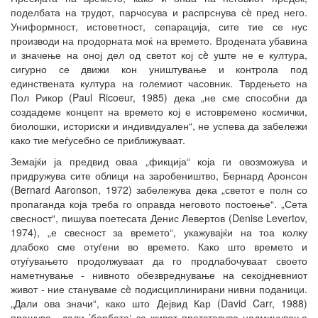
поделбата на трудот, парчосува и распрснува сè пред него.
Униформност, истоветност, сепарација, сите тие се нус
производи на продорната моќ на времето. Вродената убавина
и значење на оној дел од светот кој сè уште не е култура,
сигурно се движи кон уништување и контрола под
единствената култура на големиот часовник. Тврдењето на
Пол Рикор (Paul Ricoeur, 1985) дека „не сме способни да
создадеме концепт на времето кој е истовремено космички,
биолошки, историски и индивидуален“, не успева да забележи
како тие меѓусебно се приближуваат.
Земајќи ја предвид оваа „фикција“ која ги овозможува и
придружува сите облици на заробеништво, Бернард Аронсон
(Bernard Aaronson, 1972) забележува дека „светот е полн со
пропаганда која треба го оправда неговото постоење“. „Сета
свесност“, пишува поетесата Денис Левертов (Denise Levertov,
1974), „е свесност за времето“, укажувајќи на тоа колку
длабоко сме отуѓени во времето. Како што времето и
отуѓувањето продолжуваат да го продлабочуваат своето
наметнување - нивното обезвреднување на секојдневниот
живот - ние стануваме сè подисциплинирани нивни поданици.
„Дали ова значи“, како што Дејвид Кар (David Carr, 1988)
прашува, „дали ’борбата‘ за живот претставува надминување