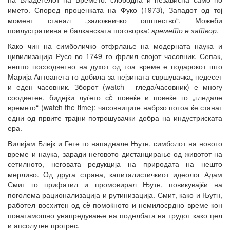
името. Според проценката на Фуко (1973), Западот од тој
момент станал „заложничко општество“. Можеби
поилустративна е балканската поговорка:
в
ремето е
затвор
.
Како чин на симболичко отфрлање на модерната наука и
цивилизација Русо во 1749 го фрлил својот часовник. Сепак,
нешто посоодветно на духот од тоа време е подарокот што
Марија Антоанета го добила за нејзината свршувачка, педесет
и еден часовник. Зборот (watch - гледа/часовник) е многу
соодветен, бидејќи луѓето сè повеќе и повеќе го „гледале
времето“ (watch the time); часовниците набрзо потоа ќе станат
едни од првите трајни потрошувачки добра на индустриската
ера.
Вилијам Блејк и Гете го нападнале Њутн, симболот на новото
време и наука, заради неговото дистанцирање од животот на
сетилното, неговата редукција на природата на нешто
мерливо. Од друга страна, капиталистичкиот идеолог Адам
Смит го прифатил и промовирал Њутн, повикувајќи на
поголема рационализација и рутинизација. Смит, како и Њутн,
работел восхитен од сè помоќното и немилосрдно време кон
понатамошно унапредување на поделбата на трудот како цел
и апсолутен прогрес.