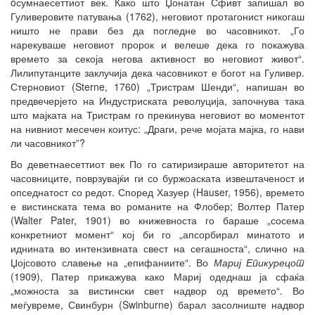
oсумнаесеттиот век. Како што Џонатан Сфивт запишал во
Гуливеровите патувања (1762), неговиот протагонист никогаш
ништо не прави без да погледне во часовникот. „Го
нарекуваше неговиот пророк и велеше дека го покажува
времето за секоја негова активност во неговиот живот“.
Лилипутанците заклучија дека часовникот е богот на Гуливер.
Стерновиот (Sterne, 1760) „Тристрам Шенди“, напишан во
предвечерјето на Индустриската револуција, започнува така
што мајката на Тристрам го прекинува неговиот во моментот
на нивниот месечен коитус: „Драги, рече мојата мајка, го нави
ли часовникот”?
Во деветнаесеттиот век По го сатиризираше авторитетот на
часовниците, поврзувајќи ги со буржоаската извештаченост и
опседнатост со редот. Според Хазуер (Hauser, 1956), времето
е вистинската тема во романите на Флобер; Волтер Патер
(Walter Pater, 1901) во книжевноста го бараше „сосема
конкретниот момент“ кој би го „апсорбирал минатото и
иднината во интензивната свест на сегашноста“, слично на
Џојсовото славење на „епифаниите“. Во
Мари
ј
Епикурецот
(1909), Патер прикажува како Мариј одеднаш ја сфаќа
„можноста за вистински свет надвор од времето“. Во
меѓувреме, Свинбурн (Swinburne) барал засолниште надвор