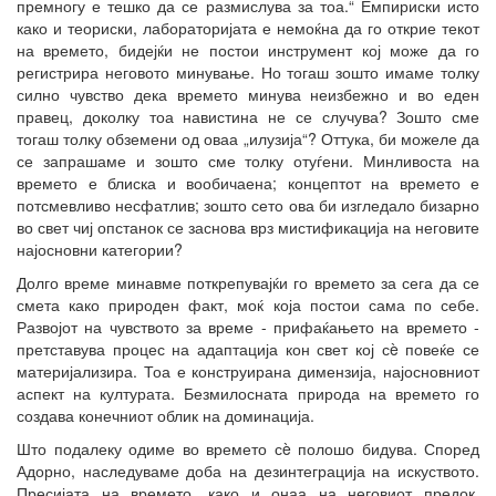
премногу е тешко да се размислува за тоа.“ Емпириски исто
како и теориски, лабораторијата е немоќна да го открие текот
на времето, бидејќи не постои инструмент кој може да го
регистрира неговото минување. Но тогаш зошто имаме толку
силно чувство дека времето минува неизбежно и во еден
правец, доколку тоа навистина не се случува? Зошто сме
тогаш толку обземени од оваа „илузија“? Оттука, би можеле да
се запрашаме и зошто сме толку отуѓени. Минливоста на
времето е блиска и вообичаена; концептот на времето е
потсмевливо несфатлив; зошто сето ова би изгледало бизарно
во свет чиј опстанок се заснова врз мистификација на неговите
најосновни категории?
Долго време минавме поткрепувајќи го времето за сега да се
смета како природен факт, моќ која постои сама по себе.
Развојот на чувството за време - прифаќањето на времето -
претставува процес на адаптација кон свет кој сè повеќе се
материјализира. Тоа е конструирана димензија, најосновниот
аспект на културата. Безмилосната природа на времето го
создава конечниот облик на доминација.
Што подалеку одиме во времето сè полошо бидува. Според
Адорно, наследуваме доба на дезинтеграција на искуството.
Пресијата на времето, како и онаа на неговиот предок,