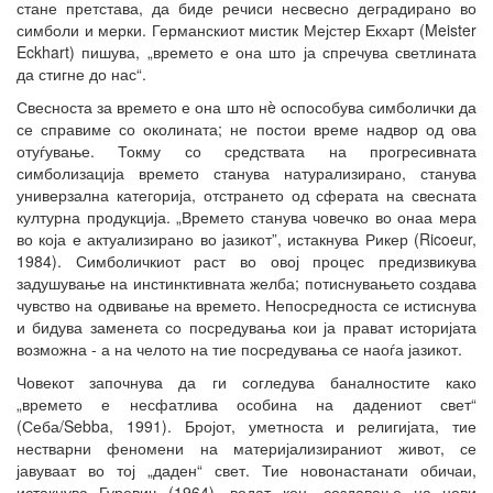
стане претстава, да биде речиси несвесно деградирано во
симболи и мерки. Германскиот мистик Мејстер Екхарт (Meister
Eckhart) пишува, „времето е она што ја спречува светлината
да стигне до нас“.
Свесноста за времето е она што нè оспособува симболички да
се справиме со околината; не постои време надвор од ова
отуѓување. Токму со средствата на прогресивната
симболизација времето станува натурализирано, станува
универзална категорија, отстрането од сферата на свесната
културна продукција. „Времето станува човечко во онаа мера
во која е актуализирано во јазикот”, истакнува Рикер (Ricoeur,
1984). Симболичкиот раст во овој процес предизвикува
задушување на инстинктивната желба; потиснувањето создава
чувство на одвивање на времето. Непосредноста се истиснува
и бидува заменета со посредувања кои ја прават историјата
возможна - а на челото на тие посредувања се наоѓа јазикот.
Човекот започнува да ги согледува баналностите како
„времето е несфатлива особина на дадениот свет“
(Себа/Sebba, 1991). Бројот, уметноста и религијата, тие
нестварни феномени на материјализираниот живот, се
јавуваат во тој „даден“ свет. Тие новонастанати обичаи,
истакнува Гуревич (1964), водат кон „создавање на нови