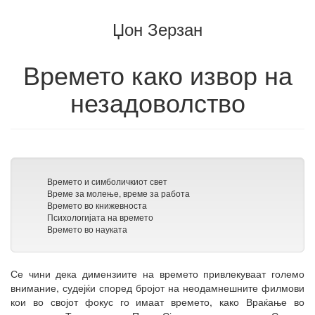
на
збирка
Џон Зерзан
збирката
Времето како извор на
незадоволство
Времето и симболичкиот свет
Време за молење, време за работа
Времето во книжевноста
Психологијата на времето
Времето во науката
Се чини дека димензиите на времето привлекуваат големо
внимание, судејќи според бројот на неодамнешните филмови
кои во својот фокус го имаат времето, како Враќање во