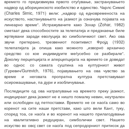
времето го предизвикува првото отуѓување, застранувањето
надвор од абориџинското изобилство и единство. Чарлс Симиќ
(Charles Simic, 1971) вели: „надвор од едновременоста на
искуството, настанувањето на јазикот ја означува појавата на
линеарно време“. Истражувачите како Зохар (Zohar, 1982)
сметаат дека способностите за телепатија и предзнаење биле
жртвувани заради еволуција во симболичкиот свет. Ако ова
звучи претерано, трезвениот позитивист Фројд (1932)
телепатијата ја опиша како можното „изворнo архаично
средство со кое индивидуите меѓусебно се разбирале“.
Доколку перцепцијата и аперцепцијата на времето се доведат
во однос со самата суштина на културниот живот
(Гуревич/Gurevich, 1976), појавувањето на ова чувство за
време и неговата пропратна култура претставуваат
осиромашување, па дури и изобличување.
Последиците од ова натрапување на времето преку јазикот,
индицираат дека јазикот не е ништо помалку невин, неутрален
или ослободен од петпоставки. Времето не се наоѓа само во
коренот на сите наши претстави, како што вели Кант, туку,
според тоа, се наоѓа и во коренот на нашето прилагодување
на квалитативно редуциран, симболички свет. Нашето
искуство во овој свет се наоѓа под сепродорниот притисок да