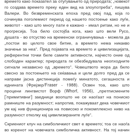
времето како показател за отуѓувањето од природата; „човекот
го создава времето преку еден вид на злоупотреба“, пишува
Валери. Во безвременската епоха пред овој пад, која го
сочинува поголемиот период од нашето постоење како луѓе,
животот - како што многу пати е кажано - имал ритам, но не и
прогресија. Тоа било состојба кога, како што вели Русо,
душата - во отсуство на временски ограничувања - можела да
„постои во целото свое битие, а времето нема никакво
значење за неа“. Пред појавата на времето и цивилизацијата,
референтни точки биле самите активности, најчесто оние од
слободен карактер; природата ги обезбедувала неопходните
сигнали независно од „времето“. Човештвото мора да било
свесно за постоењето на сеќавања и цели долго пред да се
направи јасна дистинкција помеѓу минатото, сегашноста и
иднината (Фрејзер/Fraser - 1988). Освен тоа, како што
процени лингвистот Ворф (Whorf, 1956), „претписмените
[’примитивни‘] заедници воопшто не се наоѓаат на пониско
рамниште на разумност; напротив, покажуваат дека човечкиот
ум кај нив функционира на повисоко и покомплексно ниво на
разумност отколку кај цивилизираните луѓе“.
Скриениот клуч на симболичкиот свет е времето; тоа се наоѓа
во коренот на човечката симболичка активност. На тој начин