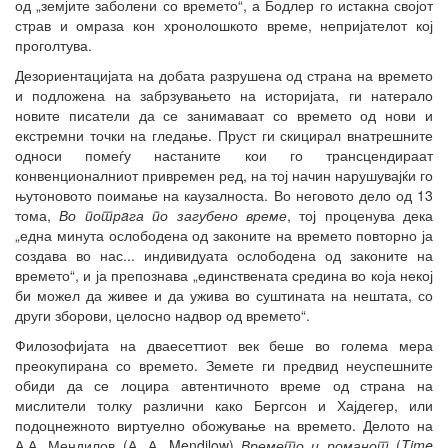
од „земјите заболени со времето“, а Бодлер го истакна својот
страв и омраза кон хронолошкото време, непријателот кој
проголтува.
Дезориентацијата на добата разрушена од страна на времето
и подложена на забрзувањето на историјата, ги натерало
новите писатели да се занимаваат со времето од нови и
екстремни точки на гледање. Пруст ги скицирал внатрешните
односи помеѓу настаните кои го трансцендираат
конвенционалниот привремен ред, на тој начин нарушувајќи го
њутоновото поимање на каузалноста. Во неговото дело од 13
тома,
Во п
отрaга по загубено време
, тој проценува дека
„една минута ослободена од законите на времето повторно ја
создава во нас... индивидуата ослободена од законите на
времето“, и ја препознава „единствената средина во која некој
би можел да живее и да ужива во суштината на нештата, со
други зборови, целосно надвор од времето“.
Филозофијата на дваесеттиот век беше во голема мера
преокупирана со времето. Земете ги предвид неуспешните
обиди да се лоцира автентичното време од страна на
мислители толку различни како Бергсон и Хајдегер, или
подоцнежното виртуелно обожување на времето. Делото на
А.А. Мендилов (А. А. Mendilow)
Времето и романот
(
Time