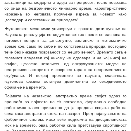
застапници на модерната идеја за прогресот, тесно поврзана
со онаа на безграничното линеарно време, карактеристично
изразена во неговата прочуена изрека за човекот како
„господар и сопственик на природата“.
Њутоновиот механички универзум е врвното дотигнување на
Научната револуција во седумнаесеттиот век и се заснова на
неговиот концепт за „апсолутно, вистинско и метематичко
време кое, само по себе и по сопствената природа, постојано
тече без никаква поврзаност со нешто вечно“. Времето сега е
големиот владетел кој никому не одговара и на кој никој не
влијае, целосно независен од опкружувањето: модел на
неагресивен авторитет и совршен гарант за непроменливото
отуѓување. И покрај промените во науката, класичната
њутонова физика останува доминантна во секојдневното
сфаќање на времето.
Појавата на независно, апстрактно време својот одраз го
пронаоѓа во појавата на сè поголема, формално слободна
работничка класа присилена да ја продава својата работна
сила како апстрактна стока на пазарот. Пред појавувањето на
фабричкиот систем, иако веќе подложна на дисциплинската
моќ на времето, оваа работна сила претставува спротивност
на Владетелот на Времето: слободна и независна само по