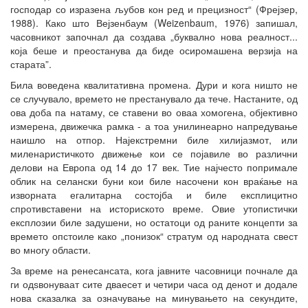
господар со изразена љубов кон ред и прецизност“ (Фрејзер,
1988). Како што Вејзенбаум (Weizenbaum, 1976) запишал,
часовникот започнал да создава „буквално нова реалност...
која беше и преостанува да биде осиромашена верзија на
старата”.
Била воведена квалитативна промена. Дури и кога ништо не
се случувало, времето не престанувало да тече. Настаните, од
ова доба па натаму, се ставени во оваа хомогена, објективно
измерена, движечка рамка - а тоа унилинеарно напредување
наишло на отпор. Најекстремни биле хилијазмот, или
миленаристичкото движење кои се појавиле во различни
делови на Европа од 14 до 17 век. Тие најчесто попримале
облик на селански буни кои биле насочени кон враќање на
изворната егалитарна состојба и биле експлицитно
спротивставени на историското време. Овие утопистички
експлозии биле задушени, но остатоци од раните концепти за
времето опстоиле како „понизок“ стратум од народната свест
во многу области.
За време на ренесансата, кога јавните часовници почнале да
ги одѕвонуваат сите дваесет и четири часа од денот и додале
нова сказалка за означување на минувањето на секундите,