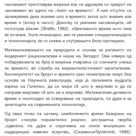
часовникот претставува мерење кое се здружува со чуварот на
часовникот во однос на „текот на времето“. А ние отсутно се
залажуваме дека знаеме што е времето затоа што знаеме кое
време е (колку е часот). Доколку ги укинеме часовниците, нè
потсетува Шалис (Shallis, 1982), објективното време исто така
ќе исчезне. Уште позначајно, ако ги укинеме специјализацијата
и технологијата, ќе го снема и отуѓувањето било протерано.
Математизирањето на природата е основа за раѓањето на
модерниот рационализам и наука на Западот. Ова извира од
побарувачката за број и мерење поврзана со сличните учења
за времето, во служба на меркантилистичкиот капитализам.
Континуитетот на бројот и времето како геометриски локус беа
основа за Научната револуција, која ја произнесе мудрата
изрека на Галилео, да се мери сè што е мерливо и да се
направи мерливо сè што не е мерливо. Математички деливото
време е неопходно за освојување на природата, па дури и за
зачетоците на современата технологија.
Од оваа точка па натаму, симболичкото време базирано на
бројот станува поразително реално, апстрактна творба
„одвоена, па дури и спротивна на секое внатрешно и
надворешно човечко искуство„ (Сизамоси/Syzamosi, 1986).