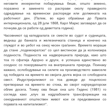
неговите инхерентни побарувања беше, општо земено,
поразено и заменето со расправи околу праведното
одредување на временски распореди или должината на
работниот ден. (Патем, во едно обраќање до Првата
интернационала, од 28 јули 1868, Карл Маркс заговарал да се
почнува да се работи од деветтата година).
Часовникот од катедралата се смести во судот и судницата,
веднаш до банката и железничката станица и конечно на
глуждот и во џебот на секој чесен граѓанин. Времето мораше
да стане „подемократско“ со цел вистински да ја колонизира
поданоста. Поданоста на надворешната природа, како што
тоа го сфатија Адорно и други, е успешна единствено во
сооднос со покорувањето на внатрешната природа. Поинаку
кажано, ослободување на силите на производството зависеле
од победата на времето во својата долга војна со слободната
свест. Индустријализмот со тоа доведе до поцелосно
претворање на времето во стока, во својот најпредаторски
облик досега. Токму ова беше она што Гиденс (1981) го
согледа како „клуч за најдлабоките трансформации на
секојдневниот општествен живот кои се предизвикани со
појавата на капитализмот“.