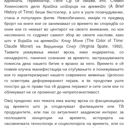
иднината, Терминатор, Пеги Сју се омажи, итн. Стивен
Хокинсовото дело
Кратка историја на времето
(A Brief
History of Time) беше бестселер, а што е уште позачудувачки,
стана и популарен филм. Невообичаено, имајќи го предвид
бројот на книги кои се занимаваат со времето во споредба со
оние кои го немаат во центарот на своето внимание, но кои
несомнено го содржат самиот збор во своите наслови, како
што е
Бојата на времето: Клод Моне
(The Color of Time:
Claude Monet) на Вирџинија Спејт (Virginia Spate, 1992).
Таквите укажувања имаат врска, иако индиректна, со
ненадејното, панично сознание за времето, застрашувачката
помисла дека нашето битие е врзано за него. Времето е сè
повеќе клучна манифестација на отуѓувањето и понижувањето
кои го карактеризираат нашето современо живеење. Целосно
го осветлува деформираниот пејзаж, и ќе продолжи уште
поостро да го прави тоа сè додека пејзажот и сите сили кои го
обликуваат не се променат до непрепознатливост.
Овој придонес кон темата има малку врска со фасцинацијата
од времето што ја споделуваат филмаџиите или ТВ
продуцентите, или пак со актуелниот академски интерес за
геолошките концепции на времето, историјата на
часовничката технологија и социологијата на времето, или со