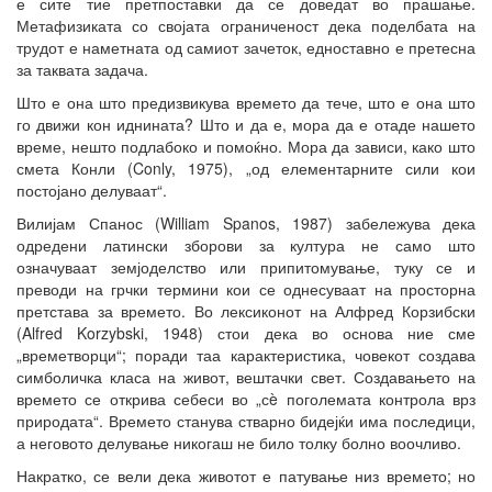
е сите тие претпоставки да се доведат во прашање.
Метафизиката со својата ограниченост дека поделбата на
трудот е наметната од самиот зачеток, едноставно е претесна
за таквата задача.
Што е она што предизвикува времето да тече, што е она што
го движи кон иднината? Што и да е, мора да е отаде нашето
време, нешто подлабоко и помоќно. Мора да зависи, како што
смета Конли (Conly, 1975), „од елементарните сили кои
постојано делуваат“.
Вилијам Спанос (William Spanos, 1987) забележува дека
одредени латински зборови за култура не само што
означуваат земјоделство или припитомување, туку се и
преводи на грчки термини кои се однесуваат на просторна
претстава за времето. Во лексиконот на Алфред Корзибски
(Alfred Korzybski, 1948) стои дека во основа ние сме
„времетворци“; поради таа карактеристика, човекот создава
симболичка класа на живот, вештачки свет. Создавањето на
времето се открива себеси во „сè поголемата контрола врз
природата“. Времето станува стварно бидејќи има последици,
а неговото делување никогаш не било толку болно воочливо.
Накратко, се вели дека животот е патување низ времето; но