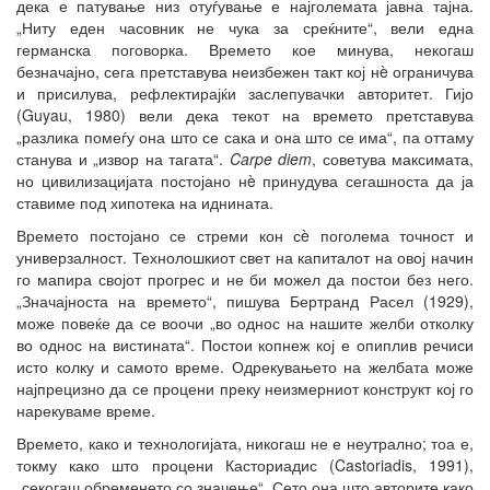
дека е патување низ отуѓување е најголемата јавна тајна.
„Ниту еден часовник не чука за среќните“, вели една
германска поговорка. Времето кое минува, некогаш
безначајно, сега претставува неизбежен такт кој нè ограничува
и присилува, рефлектирајќи заслепувачки авторитет. Гијо
(Guyau, 1980) вели дека текот на времето претставува
„разлика помеѓу она што се сака и она што се има“, па оттаму
станува и „извор на тагата“.
Carpe diem
, советува максимата,
но цивилизацијата постојано нè принудува сегашноста да ја
ставиме под хипотека на иднината.
Времето постојано се стреми кон сè поголема точност и
универзалност. Технолошкиот свет на капиталот на овој начин
го мапира својот прогрес и не би можел да постои без него.
„Значајноста на времето“, пишува Бертранд Расел (1929),
може повеќе да се воочи „во однос на нашите желби отколку
во однос на вистината“. Постои копнеж кој е опиплив речиси
исто колку и самото време. Одрекувањето на желбата може
најпрецизно да се процени преку неизмерниот конструкт кој го
нарекуваме време.
Времето, како и технологијата, никогаш не е неутрално; тоа е,
токму како што процени Касториадис (Castoriadis, 1991),
„секогаш обременето со значење“. Сето она што авторите како