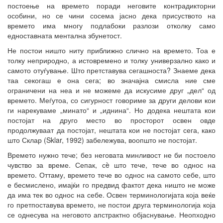
постоење на времето поради неговите контрадикторни
особини, но се чини сосема јасно дека присуството на
времето има многу подлабоки разлози отколку само
едноставната ментална збунетост.
Не постои ништо ниту приближно слично на времето. Тоа е
толку неприродно, а истовремено и толку универзално како и
самото отуѓување. Што претставува сегашноста? Знаеме дека
таа секогаш е она сега; во значајна смисла ние сме
ограничени на неа и не можеме да искусиме друг „дел“ од
времето. Меѓутоа, со сигурност говориме за други делови кои
ги нарекуваме „минато“ и „иднина“. Но додека нештата кои
постојат на друго место во просторот освен овде
продолжуваат да постојат, нештата кои не постојат сега, како
што Склар (Sklar, 1992) забележува, воопшто не постојат.
Времето нужно тече; без неговата минливост не би постоело
чувство за време. Сепак, сè што тече, тече во однос на
времето. Оттаму, времето тече во однос на самото себе, што
е бесмислено, имајќи го предвид фактот дека ништо не може
да има тек во однос на себе. Освен терминологијата која веќе
го претпоставува времето, не постои друга терминологија која
се однесува на неговото апстрактно објаснување. Неопходно