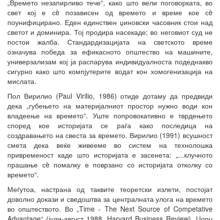
„Времето незапирливо тече“, како што вели поговорката, во
свет кој е сè позависен од времето и време кое сè
поунифицирано. Еден единствен џиновски часовник стои над
светот и доминира. Тој продира насекаде; во неговиот суд не
постои жалба. Стандардизацијата на светското време
означува победа за ефикасното општество на машините,
универзализам кој ја распарува индивидуалноста подеднакво
сигурно како што компјутерите водат кон хомогенизација на
мислата.
Пол Вирилио (Paul Virilio, 1986) отиде дотаму да предвиди
дека „губењето на материјалниот простор нужно води кон
владеење на времето“. Уште попровокативно е тврдењето
според кое историјата се раѓа како последица на
создравањето на свеста за времето. Вирилио (1991) всушност
смета дека веќе живееме во систем на технолошка
привременост каде што историјата е засенета: „...клучното
прашање сè помалку е поврзано со историјата отколку со
времето“.
Меѓутоа, настрана од таквите теоретски излети, постојат
доволно докази и сведоштва за централната улога на времето
во општеството. Во „Time - The Next Source of Competative
Advantage“ (јули-август 1988, Harvard Business Review), Џорџ