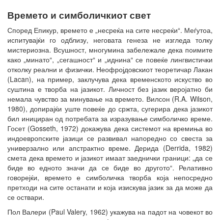
Времето и симболичкиот свет
Според Епикур, времето е „несреќа на сите несреќи“. Меѓутоа,
испитувајќи го одблизу, неговата генеза не изгледа толку
мистериозна. Всушност, многумина забележале дека поимите
како „минато“, „сегашност“ и „иднина“ се повеќе лингвистички
отколку реални и физички. Неофројдовскиот теоретичар Лакан
(Lacan), на пример, заклучува дека временското искуство во
суштина е творба на јазикот. Личност без јазик веројатно би
немала чувство за минување на времето. Вилсон (R.A. Wilson,
1980), допирајќи уште повеќе до сржта, сугерира дека јазикот
бил инициран од потребата за изразување симболичко време.
Госет (Gosseth, 1972) докажува дека системот на времиња во
индоевропските јазици се развивал напоредно со свеста за
универзално или апстрактно време. Дерида (Derrida, 1982)
смета дека времето и јазикот имаат заеднички граници: „да се
биде во едното значи да се биде во другото“. Релативно
говорејќи, времето е симболичка творба која непосредно
претходи на сите останати и која изискува јазик за да може да
се оствари.
Пол Валери (Paul Valery, 1962) укажува на падот на човекот во