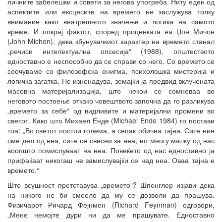
личните забелешки и совети за негова употреба. Ниту еден од
аспектите или ексцесите на времето не заслужува толку
внимание како внатрешното значење и логика на самото
време. И покрај фактот, според проценката на Џон Мичон
(John Michon), дека збунувачкиот карактер на времето станал
„речиси интелектуална опсесија“ (1988), општеството
едноставно е неспособно да се справи со него. Со времето се
соочуваме со филозофска енигма, психолошка мистерија и
логичка загатка. Не изненадува, земајќи ја предвид вклучената
масовна материјализација, што некои се сомневаа во
неговото постоење откако човештвото започна да го разликува
„времето за себе“ од видливите и материјални промени во
светот. Како што Михаел Енде (Michael Ende 1984) го постави
тоа: „Во светот постои голема, а сепак обична тајна. Сите ние
сме дел од неа, сите се свесни за неа, но многу малку од нас
воопшто помислуваат на неа. Повеќето од нас едноставно ја
прифаќаат никогаш не замислувајќи се над неа. Оваа тајна е
времето.“
Што всушност претставува „времето“? Шпенглер изјави дека
на никого не би смеело да му се дозволи да прашува.
Физичарот Ричард Фејнмен (Richard Feynman) одговори,
„Мене немојте дури ни да ме прашувате. Едноставно