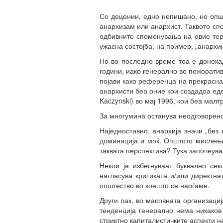
Со децении, едно непишано, но опш
анархизам или анархист. Таквото сп
одбивните споменувања на овие тер
ужасна состојба; на пример, „анархиј
Но во последно време тоа е донека
години, иако генерално во пежорати
појави како референца на прекраснат
анархисти беа оние кои создадоа еде
Kaczynski) во мај 1996, кои беа малт
За многумина останува неодговорен
Наједноставно, анархија значи „без
доминација и моќ. Општото мислење
таквата перспектива? Тука започнува
Некои ја избегнуваат буквално сек
нагласува критиката и/или директна
општество во коешто се наоѓаме.
Други пак, во масовната организаци
тенденција генерално нема никаков
стриктно капиталистичките аспекти н