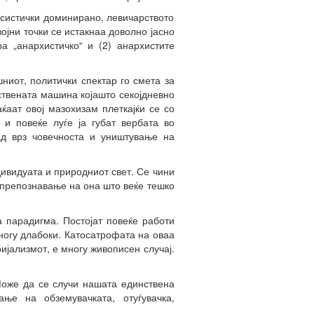
ксистички доминирано, левичарството
ојни точки се истакнаа доволно јасно
а „анархистичко“ и (2) анархистите
ниот, политички спектар го смета за
ствената машина којашто секојдневно
аат овој мазохизам плеткајќи се со
 и повеќе луѓе ја губат вербата во
ад врз човечноста и уништување на
дивидуата и природниот свет. Се чини
о препознавање на она што веќе тешко
 парадигма. Постојат повеќе работи
ногу длабоки. Катосатрофата на оваа
ијализмот, е многу живописен случај.
 Може да се случи нашата единствена
ње на обземувачката, отуѓувачка,