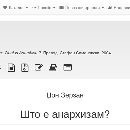
Каталог
Повеќе
Поврзани проекти
Направи
т:
What is Anarchism?
. Превод: Стефан Симоновски, 2004.
ен
XeLaTeX
изворот
Изворни
Уреди
Додади
Избери
извор
во
датотеки
го
го
поединечни
обичен
со
овој
овој
делови
ење)
текст
прилози
текст
текст
за
на
збирка
Џон Зерзан
збирката
Што е анархизам?