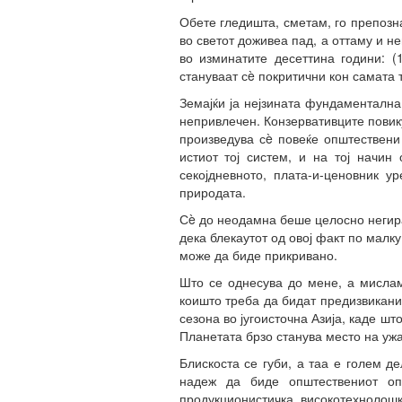
Обете гледишта, сметам, го препозн
во светот доживеа пад, а оттаму и н
во изминатите десеттина години: (
стануваат сè покритични кон самата 
Земајќи ја нејзината фундаментална
непривлечен. Конзервативците повик
произведува сè повеќе општествени
истиот тој систем, и на тој начин
секојдневното, плата-и-ценовник 
природата.
Сè до неодамна беше целосно негиран
дека блекаутот од овој факт по малк
може да биде прикривано.
Што се однесува до мене, а мислам
коишто треба да бидат предизвикани
сезона во југоисточна Азија, каде ш
Планетата брзо станува место на ужа
Блискоста се губи, а таа е голем д
надеж да биде општествениот опс
продукционистичка, високотехнолошка