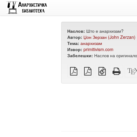
Наслов:
Што е анархизам?
Автор:
Џон Зерзан (John Zerzan)
Тема:
анархизам
Извор:
primitivism.com
Забелешки:
Наслов на оригинало
обичен
А4
EPUB
Целос
PDF
PDF
(за
HTML
за
мобилни
(за
печатење
уреди)
печат