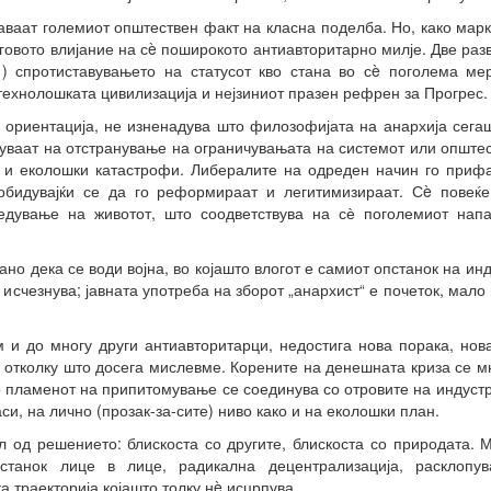
аваат големиот општествен факт на класна поделба. Но, како мар
еговото влијание на сè поширокото антиавторитарно милје. Две разв
1) спротиставувањето на статусот кво стана во сè поголема мер
технолошката цивилизација и нејзиниот празен рефрен за Прогрес.
 ориентација, не изненадува што филозофијата на анархија сегаш
уваат на отстранување на ограничувањата на системот или опште
 и еколошки катастрофи. Либералите на одреден начин го прифаќ
 обидувајќи се да го реформираат и легитимизираат. Сè повеќе
уредување на животот, што соодветствува на сѐ поголемиот нап
о дека се води војна, во којашто влогот е самиот опстанок на ин
у исчезнува; јавната употреба на зборот „анархист“ е почеток, мал
 и до многу други антиавторитарци, недостига нова порака, нова
 отколку што досега мислевме. Корените на денешната криза се м
то пламенот на припитомување се соединува со отровите на индустр
си, на лично (прозак-за-сите) ниво како и на еколошки план.
ел од решението: блискоста со другите, блискоста со природата.
танок лице в лице, радикална децентрализација, расклопува
 траекторија којашто толку нè исцрпува.