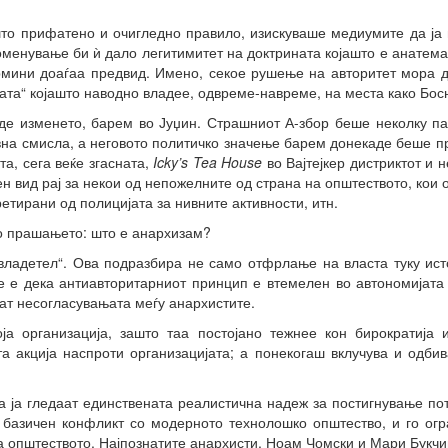
то прифатено и очигледно правило, изискуваше медиумите да ја 
оменување би ѝ дало легитимитет на доктрината којашто е анатема 
мини доаѓаа предвид. Имено, секое рушење на авторитет мора д
ата“ којашто наводно владее, одвреме-навреме, на места како Босна
де изменето, барем во Јуџин. Страшниот А-збор беше неколку па
вна смисла, а неговото политичко значење барем донекаде беше п
а, сега веќе згасната,
Icky’s Tea House
во Вајтејкер дистриктот и 
н вид рај за некои од непожелните од страна на општеството, кои
ретирани од полицијата за нивните активности, итн.
о прашањето: што е анархизам?
 владетел“. Ова подразбира не само отфрлање на власта туку ист
 е дека антиавторитарниот принцип е втемелен во автономијата 
ат несогласувањата меѓу анархистите.
оја организација, зашто таа постојано тежнее кон бирократија 
та акција наспроти организацијата; а понекогаш вклучува и одб
ја ја гледаат единствената реалистична надеж за постигнување по
 базичен конфликт со модерното технолошко општество, и го огр
а општеството. Најпознатите анархисти, Ноам Чомски и Мари Букчин