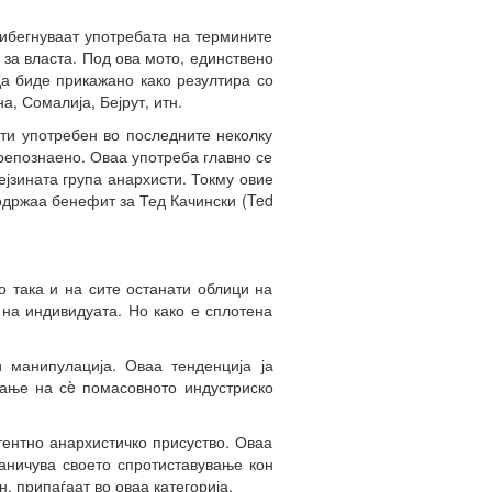
ибегнуваат употребата на термините
за власта. Под ова мото, единствено
а биде прикажано како резултира со
, Сомалија, Бејрут, итн.
ти употребен во последните неколку
репознаено. Оваа употреба главно се
нејзината група анархисти. Токму овие
 одржаа бенефит за Тед Качински (Ted
о така и на сите останати облици на
на индивидуата. Но како е сплотена
и манипулација. Оваа тенденција ја
ивање на сè помасовното индустриско
тентно анархистичко присуство. Оваа
аничува своето спротиставување кон
, припаѓаат во оваа категорија.