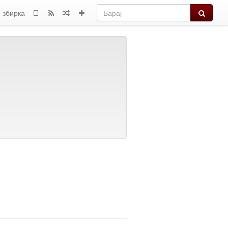
Барај
 збирка