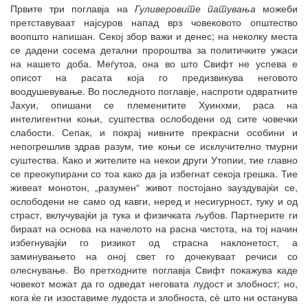
Првите три поглавја на
Гуливеровите патувања
можеби
претставуваат најсуров напад врз човековото општество
воопшто напишан. Секој збор важи и денес; на неколку места
се дадени сосема детални пророштва за политичките ужаси
на нашето доба. Меѓутоа, она во што Свифт не успева е
описот на расата која го предизвикува неговото
воодушевување. Во последното поглавје, наспроти одвратните
Јахуи, опишани се племенитите Хуинхми, раса на
интелигентни коњи, суштества ослободени од сите човечки
слабости. Сепак, и покрај нивните прекрасни особини и
непогрешлив здрав разум, тие коњи се исклучително тмурни
суштества. Како и жителите на некои други Утопии, тие главно
се преокупирани со тоа како да ја избегнат секоја грешка. Тие
живеат монотон, „разумен“ живот постојано зауздувајќи се,
ослободени не само од кавги, неред и несигурност, туку и од
страст, вклучувајќи ја тука и физичката љубов. Партнерите ги
бираат на основа на начелото на расна чистота, на тој начин
избегнувајќи го ризикот од страсна наклонетост, а
заминувањето на оној свет го дочекуваат речиси со
олеснување. Во претходните поглавја Свифт покажува каде
човекот можат да го одведат неговата лудост и злобност; но,
кога ќе ги изоставиме лудоста и злобноста, сѐ што ни останува