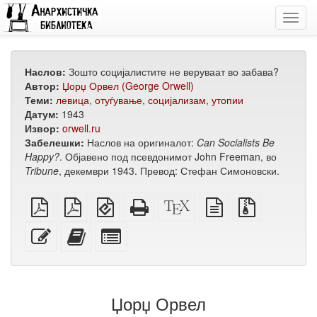
Toggl
navig
Наслов:
Зошто социјалистите не веруваат во забава?
Автор:
Џорџ Орвел (George Orwell)
Теми:
левица
,
отуѓување
,
социјализам
,
утопии
Датум:
1943
Извор:
orwell.ru
Забелешки:
Наслов на оригиналот:
Can Socialists Be
Happy?
. Објавено под псевдонимот John Freeman, во
Tribune
, декември 1943. Превод: Стефан Симоновски.
обичен
А4
EPUB
Целосен
XeLaTeX
изворот
Изворни
PDF
PDF
(за
HTML
извор
во
датотеки
за
мобилни
(за
обичен
со
Уреди
Додади
Избери
печатење
уреди)
печатење)
текст
прилози
го
го
поединечни
овој
овој
делови
текст
текст
за
на
збирка
Џорџ Орвел
збирката