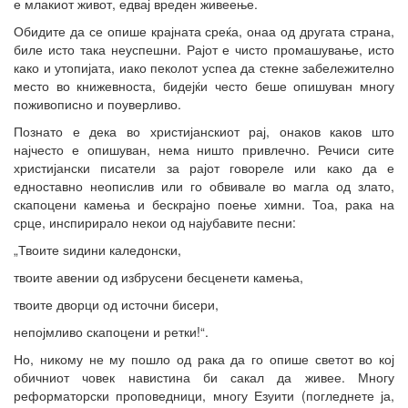
е млакиот живот, едвај вреден живеење.
Обидите да се опише крајната среќа, онаа од другата страна,
биле исто така неуспешни. Рајот е чисто промашување, исто
како и утопијата, иако пеколот успеа да стекне забележително
место во книжевноста, бидејќи често беше опишуван многу
поживописно и поуверливо.
Познато е дека во христијанскиот рај, онаков каков што
најчесто е опишуван, нема ништо привлечно. Речиси сите
христијански писатели за рајот говореле или како да е
едноставно неопислив или го обвивале во магла од злато,
скапоцени камења и бескрајно поење химни. Тоа, рака на
срце, инспирирало некои од најубавите песни:
„Твоите ѕидини каледонски,
твоите авении од избрусени бесценети камења,
твоите дворци од источни бисери,
непојмливо скапоцени и ретки!“.
Но, никому не му пошло од рака да го опише светот во кој
обичниот човек навистина би сакал да живее. Многу
реформаторски проповедници, многу Езуити (погледнете ја,