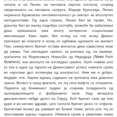
читале и на Ленин на неговата смртна постела; според
сведочењето на неговата сопруга, Марија Крупскаја, Ленин
нејзината буржоаска сентименталност ја сметал за апсолутно
неподнослива. Од една страна, Ленин бил во право. Но,
доколку бил во малку подобра состојба, можеби би забележал
дека приказната има многу интересни социолошки
импликации. Како прво, без оглед на тоа колку Дикенс
претерал во описите и колку се одбивни одликите на малиот
Тим, семејството Кречит остава впечаток дека навистина знае
да ужива. Тие изгледаат среќно, за разлика од, на пример,
граѓаните на Морисовата
Новости од Недојдија
(
News from
Nowhere
), кои воопшто не изгледаат среќно. Уште повеќе што
(и тоа е една од тајните на Дикенсовиот успех) нивната среќа
во најголем дел потекнува од контрастот. Ним им е добро,
бидејќи, ете, барем еднаш годишно на трпезата има доволно
храна. Волкот е пред вратата, но тој сега мафта со опашката.
Пареата од божиќниот пудинг ја сокрива позадината од
заложувалниците и фабричките хали. Над вечерата
двосмислено лебди духот на Скруџ. Боб Кречит сака да пие
дури и во негово здравје, што госпоѓа Кречит јасно го отфрла.
Кречитови можат да уживаат во Божиќ токму затоа што тој се
прославува еднаш годишно. Нивната среќа е уверлива токму