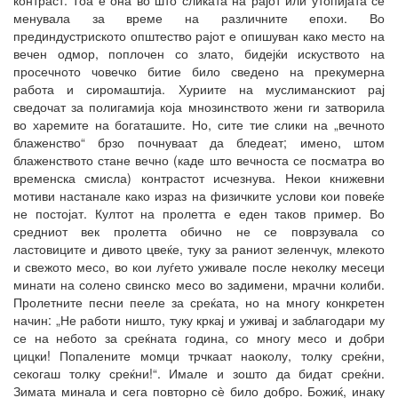
менувала за време на различните епохи. Во
прединдустриското општество рајот е опишуван како место на
вечен одмор, поплочен со злато, бидејќи искуството на
просечното човечко битие било сведено на прекумерна
работа и сиромаштија. Хуриите на муслиманскиот рај
сведочат за полигамија која мнозинството жени ги затворила
во харемите на богаташите. Но, сите тие слики на „вечното
блаженство“ брзо почнуваат да бледеат; имено, штом
блаженството стане вечно (каде што вечноста се посматра во
временска смисла) контрастот исчезнува. Некои книжевни
мотиви настанале како израз на физичките услови кои повеќе
не постојат. Култот на пролетта е еден таков пример. Во
средниот век пролетта обично не се поврзувала со
ластовиците и дивото цвеќе, туку за раниот зеленчук, млекото
и свежото месо, во кои луѓето уживале после неколку месеци
минати на солено свинско месо во задимени, мрачни колиби.
Пролетните песни пееле за среќата, но на многу конкретен
начин: „Не работи ништо, туку кркај и уживај и заблагодари му
се на небото за среќната година, со многу месо и добри
цицки! Попалените момци трчкаат наоколу, толку среќни,
секогаш толку среќни!“. Имале и зошто да бидат среќни.
Зимата минала и сега повторно сѐ било добро. Божиќ, инаку