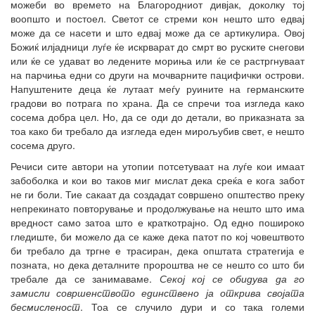
можеби во времето на Благородниот дивјак, доколку тој
воопшто и постоел. Светот се стреми кон нешто што едвај
може да се насети и што едвај може да се артикулира. Овој
Божиќ илјадници луѓе ќе искрварат до смрт во руските снегови
или ќе се удават во ледените мориња или ќе се растргнуваат
на парчиња едни со други на мочварните пацифички острови.
Напуштените деца ќе лутаат меѓу руините на германските
градови во потрага по храна. Да се спречи тоа изгледа како
сосема добра цел. Но, да се оди до детали, во приказната за
тоа како би требало да изгледа еден мирољубив свет, е нешто
сосема друго.
Речиси сите автори на утопии потсетуваат на луѓе кои имаат
забоболка и кои во таков миг мислат дека среќа е кога забот
не ги боли. Тие сакаат да создадат совршено општество преку
непрекинато повторување и продолжување на нешто што има
вредност само затоа што е краткотрајно. Од едно пошироко
гледиште, би можело да се каже дека патот по кој човештвото
би требало да тргне е трасиран, дека општата стратегија е
позната, но дека деталните пророштва не се нешто со што би
требале да се занимаваме.
Секој кој се обидува да го
замисли совршенството единствено ја открива својата
бесмисленост
. Тоа се случило дури и со така големи