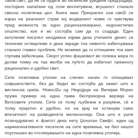
постојано напаѓани од голи воспитувачи, всушност станало
свесна политичка цел. Книги како
Прекрасен нов свет
се
израз на реалниот страв кој модерниот човек го чувствува
пред можноста за едно рационализирано, хедонистичко
општество, кое е во состојба сам да го создаде. Еден
католички писател неодамна изјави дека утопиите денес се
технички остварливи и дека заради тоа нивното избегнување
станало главен проблем. Не можеме да го отпишеме тоа како
глупава забелешка. Својот успех фашизмот во голема мера го
должи токму на таа желба на луѓето да избегнат премногу
рационален и удобен свет.
Сите позитивни утопии на сличен начин го опишуваат
совршенството, без да бидат во состојба да кажат што е
вистинска среќа.
Новости од Недојдија
на Вилијам Морис
пружа пример на една таква беспрекорна верзија на
Велсовите утопии. Сите се толку љубезни и разумни, сѐ е
толку пријатно и удобно, но на крај ни останува само
впечатокот на разводенета меланхолија. Она што е уште
позачудувачко е фактот дека ниту Џонатан Свифт, еден од
најимагинативните писатели на сите времиња, не бил ништо
поуспешен во отсликувањето на една позитивна утопија.