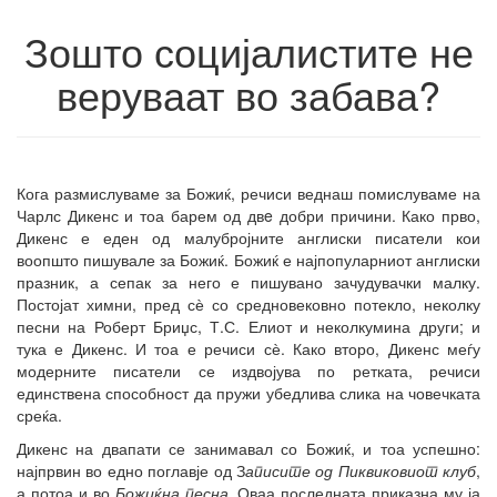
Зошто социјалистите не
веруваат во забава?
Кога размислуваме за Божиќ, речиси веднаш помислуваме на
Чарлс Дикенс и тоа барем од двe добри причини. Како прво,
Дикенс е еден од малубројните англиски писатели кои
воопшто пишувале за Божиќ. Божиќ е најпопуларниот англиски
празник, а сепак за него е пишувано зачудувачки малку.
Постојат химни, пред сѐ со средновековно потекло, неколку
песни на Роберт Бриџс, Т.С. Елиот и неколкумина други; и
тука е Дикенс. И тоа е речиси сѐ. Како второ, Дикенс меѓу
модерните писатели се издвојува по ретката, речиси
единствена способност да пружи убедлива слика на човечката
среќа.
Дикенс на двапати се занимавал со Божиќ, и тоа успешно:
најпрвин во едно поглавје од З
аписите од Пиквиковиот клуб
,
а потоа и во
Божиќна песна
. Оваа последната приказна му ја