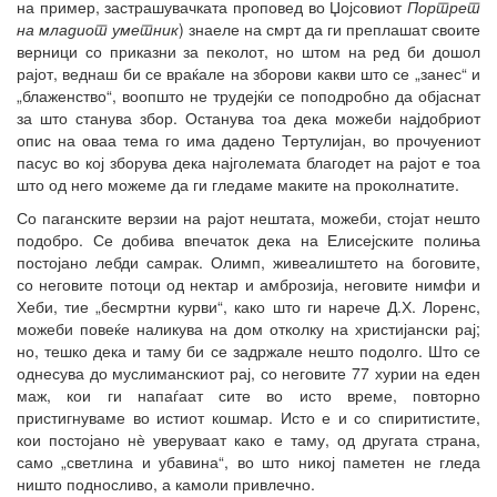
на пример, застрашувачката проповед во Џојсовиот
Портрет
на младиот уметник
) знаеле на смрт да ги преплашат своите
верници со приказни за пеколот, но штом на ред би дошол
рајот, веднаш би се враќале на зборови какви што се „занес“ и
„блаженство“, воопшто не трудејќи се поподробно да објаснат
за што станува збор. Останува тоа дека можеби најдобриот
опис на оваа тема го има дадено Тертулијан, во прочуениот
пасус во кој зборува дека најголемата благодет на рајот е тоа
што од него можеме да ги гледаме маките на проколнатите.
Со паганските верзии на рајот нештата, можеби, стојат нешто
подобро. Се добива впечаток дека на Елисејските полиња
постојано лебди самрак. Олимп, живеалиштето на боговите,
со неговите потоци од нектар и амброзија, неговите нимфи и
Хеби, тие „бесмртни курви“, како што ги нарече Д.Х. Лоренс,
можеби повеќе наликува на дом отколку на христијански рај;
но, тешко дека и таму би се задржале нешто подолго. Што се
однесува до муслиманскиот рај, со неговите 77 хурии на еден
маж, кои ги напаѓаат сите во исто време, повторно
пристигнуваме во истиот кошмар. Исто е и со спиритистите,
кои постојано нѐ уверуваат како е таму, од другата страна,
само „светлина и убавина“, во што никој паметен не гледа
ништо подносливо, а камоли привлечно.