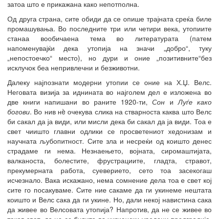
затоа што е прикажана како непотполна.
Од друга страна, сите обиди да се опише трајната среќа биле
промашувања. Во последните три или четири века, утопиите
станаа вообичаена тема во литературата (патем
напоменувајќи дека утопија на значи „добро“, туку
„непостоечко“ место), но дури и оние „позитивните“без
исклучок беа непривлечни и безживотни.
Далеку најпознати модерни утопии се оние на Х.Џ. Велс.
Неговата визија за иднината во најголем дел е изложена во
две книги напишани во раните 1920-ти,
Сон
и
Луѓе како
богови
. Во нив нè очекува слика на стварноста каква што Велс
би сакал да ја види, или мисли дека би сакал да ја види. Тоа е
свет чиишто главни одлики се просветениот хедонизам и
научната љубопитност. Сите зла и несреќи од коишто денес
страдаме ги нема. Незнаењето, војната, сиромаштијата,
валканоста, болестите, фрустрациите, гладта, стравот,
прекумерната работа, суеверието, сето тоа засекогаш
исчезнало. Вака искажано, нема сомнение дела тоа е свет кој
сите го посакуваме. Сите ние сакаме да ги укинеме нештата
коишто и Велс сака да ги укине. Но, дали некој навистина сака
да живее во Велсовата утопија? Напротив, да не се живее во
таков свет, да не се будите во хигиенски уредени предградија,