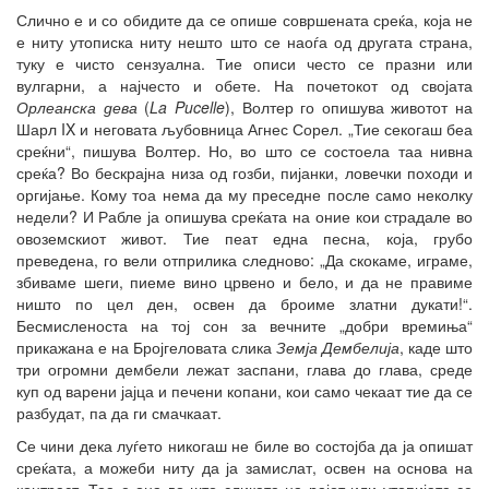
Слично е и со обидите да се опише совршената среќа, која не
е ниту утописка ниту нешто што се наоѓа од другата страна,
туку е чисто сензуална. Тие описи често се празни или
вулгарни, а најчесто и обете. На почетокот од својата
Орлеанска дева
(
La Pucelle
), Волтер го опишува животот на
Шарл IX и неговата љубовница Агнес Сорел. „Тие секогаш беа
среќни“, пишува Волтер. Но, во што се состоела таа нивна
среќа? Во бескрајна низа од гозби, пијанки, ловечки походи и
оргијање. Кому тоа нема да му преседне после само неколку
недели? И Рабле ја опишува среќата на оние кои страдале во
овоземскиот живот. Тие пеат една песна, која, грубо
преведена, го вели отприлика следново: „Да скокаме, играме,
збиваме шеги, пиеме вино црвено и бело, и да не правиме
ништо по цел ден, освен да броиме златни дукати!“.
Бесмисленоста на тој сон за вечните „добри времиња“
прикажана е на Бројгеловата слика
Земја Дембелија
, каде што
три огромни дембели лежат заспани, глава до глава, среде
куп од варени јајца и печени копани, кои само чекаат тие да се
разбудат, па да ги смачкаат.
Се чини дека луѓето никогаш не биле во состојба да ја опишат
среќата, а можеби ниту да ја замислат, освен на основа на
контраст. Тоа е она во што сликата на рајот или утопијата се