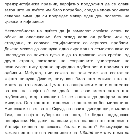
предхристијански празник, веројатно продолжил да се слави
затоа што на луѓето им било потребно, среде неподносливата
северна зима, да си приредат макар еден ден посветен на
кркање и пијанчење.
Неспособноста на луѓето да ја замислат среќата освен во
облик на олеснување, без оглед дали од работа или од
страдање, ги соочува социјалистите со сериозен проблем.
Дикенс можел да опишува едно сиромашно семејство како се
насладува со печена гуска и да го прикаже како среќно; од
друга страна, жителите на совршените универзуми не
покажуваат ниту трошка природна љубезност и прилично се
одбивни. Меѓутоа, ние секако не тежнееме кон светот за
којшто пишува Дикенс, ниту кон било што слично што тој
можел да го замисли. Целта на социјалистите не е општество
во кое на крајот сѐ си доаѓа на свое место затоа што
љубезниот, стар господин ќе се сожали да дофрли парче
мисирка. Она кон што тежнееме е општество без милостина.
Ние сакаме свет во кој Скруџ, со своите дивиденди, и малиот
Тим, со својата туберколозна нога, ќе бидат подеднакво
непојмливи. Но, дали тоа значи дека она кон што тежнееме е
Утопија лишена од секаква болка и напор? Ризикувајќи да
кажам нешто што на уредниците на
Tribune
нималку нема да