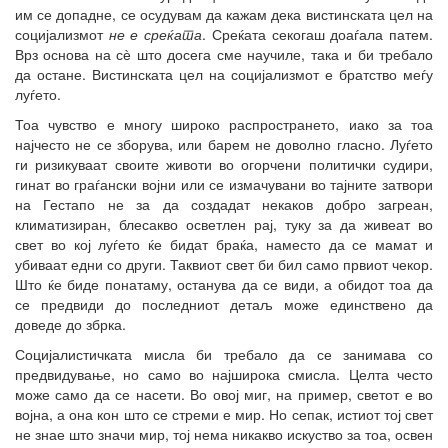
им се допадне, се осудувам да кажам дека вистинската цел на
социјализмот
не е среќата
. Среќата секогаш доаѓала патем.
Врз основа на сѐ што досега сме научиле, така и би требало
да остане. Вистинската цел на социјализмот е братство меѓу
луѓето.
Тоа чувство е многу широко распространето, иако за тоа
најчесто не се зборува, или барем не доволно гласно. Луѓето
ги ризикуваат своите животи во огорчени политички судири,
гинат во граѓански војни или се измачувани во тајните затвори
на Гестапо не за да создадат некаков добро загреан,
климатизиран, блесакво осветлен рај, туку за да живеат во
свет во кој луѓето ќе бидат браќа, наместо да се мамат и
убиваат едни со други. Таквиот свет би бил само првиот чекор.
Што ќе биде понатаму, останува да се види, а обидот тоа да
се предвиди до последниот детаљ може единствено да
доведе до збрка.
Социјалистичката мисла би требало да се занимава со
предвидување, но само во најширока смисла. Целта често
може само да се насети. Во овој миг, на пример, светот е во
војна, а она кон што се стреми е мир. Но сепак, истиот тој свет
не знае што значи мир, тој нема никакво искуство за тоа, освен