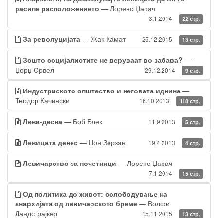
расипе расположението
— Лоренс Џарач
3.1.2014
22 стр.
За револуцијата
— Жак Камат
25.12.2015
13 стр.
Зошто социјалистите не веруваат во забава?
—
Џорџ Орвел
29.12.2014
9 стр.
Индустриското општество и неговата иднина
—
Теодор Качински
16.10.2013
118 стр.
Лева-десна
— Боб Блек
11.9.2013
5 стр.
Левицата денес
— Џон Зерзан
19.4.2013
4 стр.
Левичарство за почетници
— Лоренс Џарач
7.1.2014
15 стр.
Од политика до живот: ослободување на
анархијата од левичарското бреме
— Волфи
Ландстрајкер
15.11.2015
13 стр.