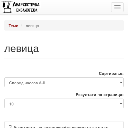
Toggl
navig
Теми
левица
левица
Сортирање:
Резултати по страница:
Анархисти, не дозволувајте левицата да ви го