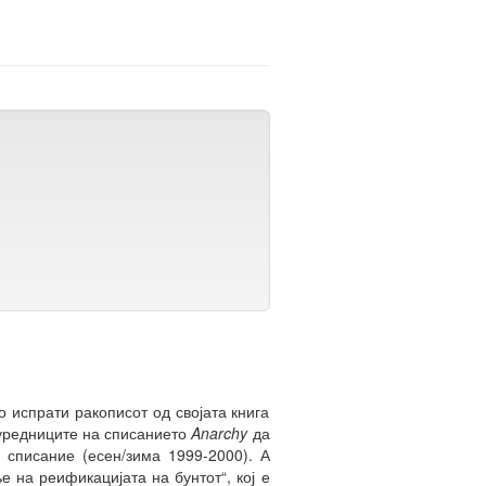
 испрати ракописот од својата книга
в уредниците на списанието
Anarchy
да
а списание (есен/зима 1999-2000). А
 на реификацијата на бунтот“, кој е