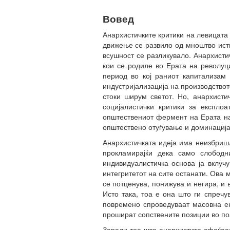
Вовед
Анархистичките критики на левицата
движење се развило од мноштво исти
всушност се разликувало. Анархист
кои се родиле во Ерата на револуци
период во кој раниот капитализам 
индустријализација на производствот
стоки ширум светот. Но, анархисти
социјалистички критики за експло
општествениот фермент на Ерата на
општествено отуѓување и доминација
Анархистичката идеја има неизбришл
прокламирајќи дека само слободн
индивидуалистичка основа ја вклуч
интегритетот на сите останати. Ова 
се потценува, понижува и негира, и 
Исто така, тоа е она што ги спречу
повремено спроведуваат масовна ек
прошират сопствените позиции во по
Заради тоа што анархистите сфаќаат