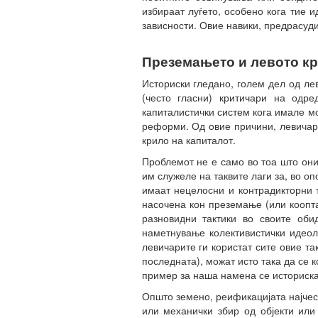
избираат луѓето, особено кога тие 
зависности. Овие навики, предрасуди
Преземањето и левото кр
Историски гледано, голем дел од ле
(често гласни) критичари на одр
капиталистички систем кога имале м
реформи. Од овие причини, левичари
крило на капиталот.
Проблемот не е само во тоа што они
им служеле на таквите лаги за, во о
имаат нецелосни и контрадикторни 
насочена кон преземање (или коопта
разновидни тактики во своите оби
наметнување колективистички идеоло
левичарите ги користат сите овие та
последната), можат исто така да се к
пример за наша намена се историска
Општо земено, реификацијата најчес
или механички збир од објекти или