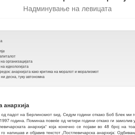
Надминување на левицата
ја
лје
капиталот
а на организацијата
 на идеологијата
редок: анархијата како критика на моралот и морализмот
 ни десна, туку автономна
а анархија
од падот на Берлинскиот ѕид. Седум години откако Боб Блек ми го
а 1997 година. Поминаа повеќе од четири години откако ги замоли
тлевичарската анархија“ која конечно се појави во 48 број на то
 го напишав и објавив текстот „Постлевичарска анархија: Одбивање