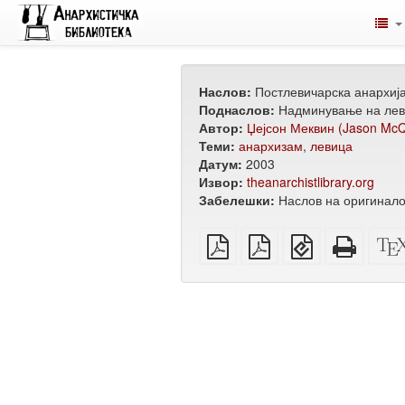
Наслов:
Постлевичарска анархиј
Поднаслов:
Надминување на лев
Автор:
Џејсон Меквин (Jason McQ
Теми:
анархизам
,
левица
Датум:
2003
Извор:
theanarchistlibrary.org
Забелешки:
Наслов на оригинало
обичен
А4
EPUB
Целос
PDF
PDF
(за
HTML
за
мобилни
(за
печатење
уреди)
печат