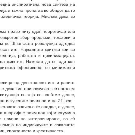
 една инспиративна нова синтеза на
ија и тажно пропаѓаа во обидот да го
 заедничка теорија. Мислам дека во
нема право ниту еден теоретичар или
конкретен збир предлози, текстови и
ам до Шпанската револуција од една
есеттите. Најважните критики кои се
ологија, работата и цивилизацијата.
 на животот. Наместо да се оди кон
критичка ефективност со минимални
левица од деветнаесеттиот и раниот
о е дека тие привлекуваат сè поголем
ситуација во која се наоѓаме денес,
на искусените реалности на 21 век –
неговото значење ќе опадне, а денес,
а анархија е поим под кој многумина
 и начини на интервенирање, во сè
ономија на индивидуите и локалните
ии, спонтаноста и креативноста.