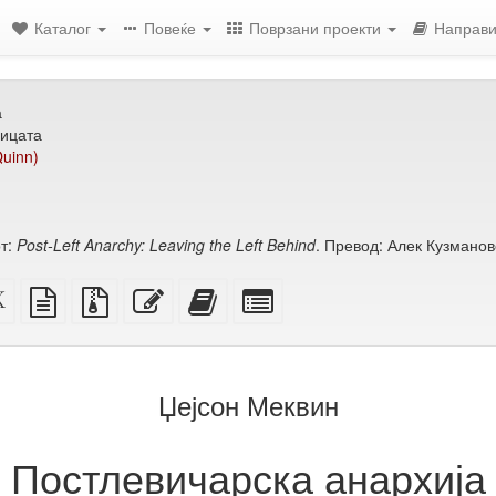
Каталог
Повеќе
Поврзани проекти
Направи
а
ицата
uinn)
т:
Post-Left Anarchy: Leaving the Left Behind
. Превод: Алек Кузманов
ен
XeLaTeX
изворот
Изворни
Уреди
Додади
Избери
извор
во
датотеки
го
го
поединечни
обичен
со
овој
овој
делови
ење)
текст
прилози
текст
текст
за
на
збирка
Џејсон Меквин
збирката
Постлевичарска анархија