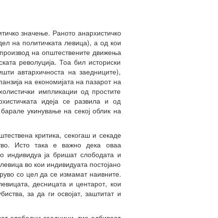
итичко значење. Раното анархистичко
ел на политичката левица), а од кои
 производ на општествените движења
ската револуција. Тоа бил историски
ишти автархичноста на заедниците),
панзија на економијата на пазарот на
 холистички импликации од простите
рхистичката идеја се развила и од
барале укинување на секој облик на
штествена критика, секогаш и секаде
тво. Исто така е важно дека оваа
ло индивидуа ја бришат слободата и
 левица во кои индивидуата постојано
 руво со цел да се измамат наивните.
левицата, десницата и центарот, кои
ства, за да ги освојат, заштитат и
дат слободни заедници, тие одбиваат