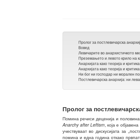
Пролог за постлевичарска анархи
Вовед
Левичарите во анархистичкото ми
Преземањето и левото крило на 
Анархијата како теорија и критик
Анархијата како теорија и критика
Ни бог ни господар ни морален по
Постлевичарска анархија: ни лева
Пролог за постлевичарск
Помина речиси деценија и половина 
Anarchy after Leftism
, која е објавен
учествуваат во дискусијата за „пос
помина и една година откако првпат