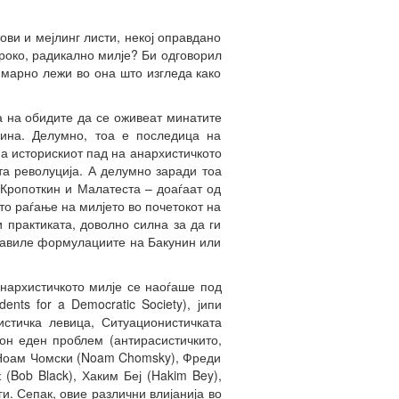
ови и мејлинг листи, некој оправдано
роко, радикално милје? Би одговорил
имарно лежи во она што изгледа како
а на обидите да се оживеат минатите
дина. Делумно, тоа е последица на
а историскиот пад на анархистичкото
а револуција. А делумно заради тоа
 Кропоткин и Малатеста – доаѓаат од
то раѓање на милјето во почетокот на
 практиката, доволно силна за да ги
правиле формулациите на Бакунин или
анархистичкото милје се наоѓаше под
ts for a Democratic Society), јипи
стичка левица, Ситуационистичката
он еден проблем (антирасистичкито,
, Ноам Чомски (Noam Chomsky), Фреди
(Bob Black), Хаким Беј (Hakim Bey),
ги. Сепак, овие различни влијанија во