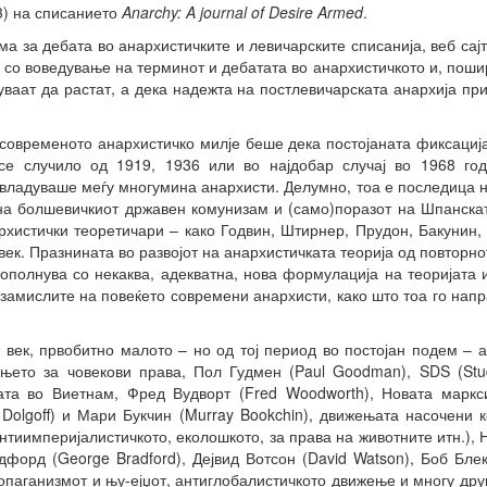
03) на списанието
Anarchy: A journal of Desire Armed
.
а за дебата во анархистичките и левичарските списанија, веб сајт
 со воведување на терминот и дебатата во анархистичкото и, поши
ваат да растат, а дека надежта на постлевичарската анархија пр
современото анархистичко милје беше дека постојаната фиксациј
се случило од 1919, 1936 или во најдобар случај во 1968 го
овладуваше меѓу многумина анархисти. Делумно, тоа е последица н
а болшевичкиот државен комунизам и (само)поразот на Шпанскат
архистички теоретичари – како Годвин, Штирнер, Прудон, Бакунин,
век. Празнината во развојот на анархистичката теорија од повторно
ополнува со некаква, адекватна, нова формулација на теоријата и
 замислите на повеќето современи анархисти, како што тоа го на
 век, првобитно малото – но од тој период во постојан подем – 
њето за човекови права, Пол Гудмен (Paul Goodman), SDS (Studen
ата во Виетнам, Фред Вудворт (Fred Woodworth), Новата маркси
olgoff) и Мари Букчин (Murray Bookchin), движењата насочени к
нтиимперијалистичкото, еколошкото, за права на животните итн.)
форд (George Bradford), Дејвид Вотсон (David Watson), Боб Блек 
неопаганизмот и њу-ејџот, антиглобалистичкото движење и многу дру