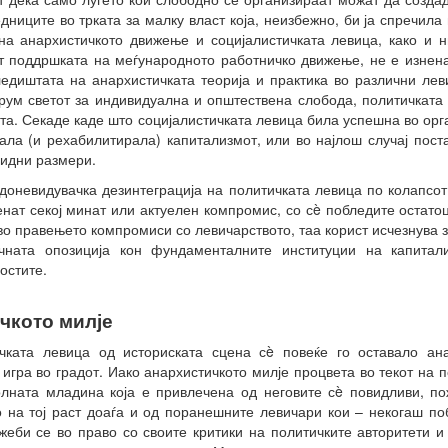
дниците во трката за малку власт која, неизбежно, би ја спречила
на анархистичкото движење и социјалистичката левица, како и н
ат поддршката на меѓународното работничко движење, не е изнена
гледиштата на анархистичката теорија и практика во различни лев
рум светот за индивидуална и општествена слобода, политичката 
ата. Секаде каде што социјалистичката левица била успешна во ор
ала (и рехабилитирала) капитализмот, или во најлош случај пост
цидни размери.
удоневидувачка дезинтеграција на политичката левица по колапсот 
енат секој минат или актуелен компромис, со сè побледите остатоц
 во правењето компромиси со левичарството, таа корист исчезнува 
ната опозиција кон фундаменталните институции на капитали
остите.
чкото милје
чката левица од историската сцена сè повеќе го оставало ана
игра во градот. Иако анархистичкото милје процвета во текот на п
олната младина која е привлечена од неговите сè повидливи, по
 на тој раст доаѓа и од поранешните левичари кои – некогаш по
еби се во право со своите критики на политичките авторитети и