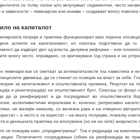
идентитети се толку силни што вклучуваат седиментни, често несве
 и зависности – левичарски или инакви – создаваат многу поволна 
ило на капиталот
вичарската теорија и практика функционирал како лојална опозици
едени аспекти на капитализмот, но секогаш подготвени да го
ожност да издвојат дел од власта, делумна реформа – или понеко
те многу често, оправдано, се критикувани (од страна и на ултра
е левичари кои се сметаат за антикапиталисти тоа навистина и не 
позициските движења, да се стекнат со позиции на власт за себе. Г
теории за капитализмот и општествената промена. Резултат на то
ција и реинтеграција) на општествениот бунт. Секогаш со фокус н
ди да ја реифицираат и да посредуваат во општествената бор
гии, колективистички морализам и, конечно, репресивно насилст
ктики, не жалејќи нималку, со железна рака и на отворено авторит
ористат – а често и се користат – на многу полукави, помалку очи
та и денешната практика на многумина (но не на сите) анархисти 
то се опишува како „опредметување“. Тоа е редукција на комплексн
 акции. Политичкото посредување (облик на реификација во пра