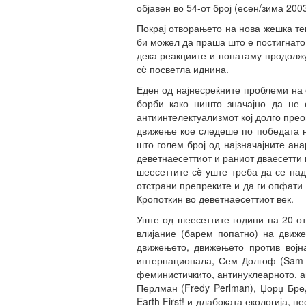
објавен во 54-от број (есен/зима 20
Покрај отворањето на нова жешка тем
би можел да праша што е постигнато
дека реакциите и понатаму продолжу
сè посветла иднина.
Еден од најнесреќните проблеми на 
борби како ништо значајно да не 
антиинтелектуализмот кој долго пре
движење кое следеше по победата н
што голем број од најзначајните ан
деветнаесеттиот и раниот дваесетти 
шеесеттите сè уште треба да се над
отстрани препреките и да ги опфати
Кропоткин во деветнаесеттиот век.
Уште од шеесеттите години на 20-от
влијание (барем попатно) на движе
движењето, движењето против војн
интернационала, Сем Долгоф (Sam D
феминистичкито, антинуклеарното, а
Перлман (Fredy Perlman), Џорџ Бред
Earth First! и длабоката екологија, 