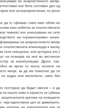
легувајќи во анархистичкото милје,
етпоставки кои биле составен дел од
тарни или антианархистички, но јасно
о да го сфаќаат само како облик на
основа како небитна за општествената
кои тежнеат кон уништување на сите
водството на порамноправен начин.
реформирање на анархистичкото милје
на општествената алиенација е малку
а (или сексуална, или културна итн.)
ат на позиција на моќ во вистинско
стор за манипулација. Други, пак,
обно во врска со многу аспекти на
кото милје, за да им помогнат да се
и на кадри или милитанти, само без
ло постојано да бидат свесни – и да
е се ништо ново и најчесто се губење
, рационалната критика на позициите
и, чија единствена цел се дивеењето,
ки упатени на идентитетите кои ги