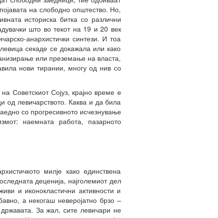
 појавата на слободно општество. Но,
ивната историска битка со различни
дувачки што во текот на 19 и 20 век
ичарско-анархистички синтези. И тоа
левица секаде се докажала или како
ганизирање или преземање на власта,
авила нови тирании, многу од нив со
на Советскиот Сојуз, крајно време е
и од левичарството. Каква и да била
заедно со прогресивното исчезнување
змот: наемната работа, пазарното
рхистичкото милје како единствена
оследната деценија, најголемиот дел
живи и иконокластични активности и
бавно, а некогаш неверојатно брзо –
 државата. За жал, сите левичари не