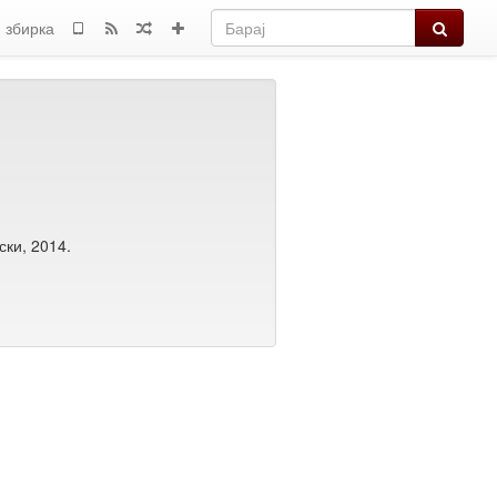
Барај
 збирка
ски, 2014.