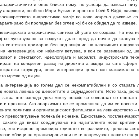
еанархистичките и оние блиски нему, не успеаја да изнесат ниту
ку анархисти, особено Мари Букчин и проектот Love & Rage, зачекор
иосинкретското анархистичко милје во ново искрено движење со
арантирано би пропаднал без оглед кој би се обидел да го изведе.
левичарската анархистичка синтеза сè уште се создава. На неа 
ој се чувствуваше во воздухот долго пред да почне да станува 
аа синтезата примарно беа под влијание на класичниот анархиз
 на интервенција кои најмногу ветуваа, а кои се развивани од ше
живот и спектаклот, идеологијата и моралот, индустриската техн
ираат на конкретен развој на директната акција во сите сфери
рократски структури, овие интервенции целат кон максимална 
та мрежа од акции.
на интервенција во голем дел се некомпатибилни и со старата 
д новата левица од шеесеттите и седумдесеттите. Исто така, јасн
 затоа што изгледа дека многу повеќе се совпаѓаат со општата 
ии и практики. Ако анархизмот не се промени за да им се посвети 
арената политика и организацискиот фетишизам на левичарството – 
но превоспитување полека ќе исчезне. Едноставно, постлевичаркст
 сакале да видат соединување на највиталните нови критики
е, кое искрено промовира единство во разликите, целосна авт
 разни облици на организирање кои не ги попречуваат нашите енерг