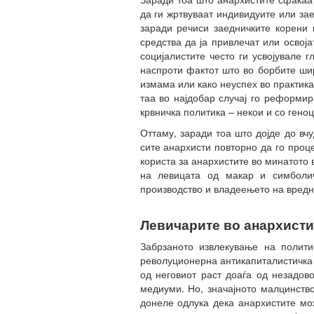
да ги жртвуваат индивидуите или зае
заради речиси заедничките корени 
средства да ја привлечат или освој
социјалистите често ги усвојувале 
наспроти фактот што во борбите ши
измама или како неуспех во практик
таа во најдобар случај го реформир
крвничка политика – некои и со гено
Оттаму, заради тоа што дојде до вч
сите анархисти повторно да го проц
користа за анархистите во минатото
на левицата од макар и симболич
производство и владеењето на вредн
Левичарите во анархисти
Забрзаното извлекување на полити
револуционерна антикапиталистичка 
од неговиот раст доаѓа од незадов
медиуми. Но, значајното малцинство
донеле одлука дека анархистите мож