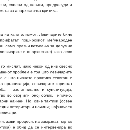
сни, слоеви од навики, предрасуди и
мета за анархистичка критика.
ја на капитализмот. Левичарите биле
 прифатат поширокиот меѓународен
гаш само празни ветувања за делумни
левичарите и анархистите) како лево
го мислат, иако некои од нив свесно
лавниот проблем е тоа што левичарите
а е што нивната практика секогаш е
а организација, левичарите користат
ба – застапништво и супституција,
во во овој или оној облик. Типично,
арни начини. Но, овие тактики (освен
гледни авторитарни начини; најзначаен
левичари.
и, живи процеси, на замрзнат, мртов
ктика) е обид да се интервенира во