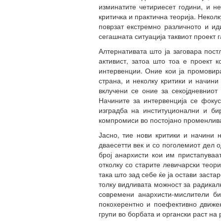
изминатите четириесет години, и н
критичка и практична теорија. Некол
поврзат екстремно различното и ид
сегашната ситуација таквиот проект г
Алтернативата што ја заговара пост
активист, затоа што тоа е проект к
интервенции. Оние кои ја промовир
страна, и неколку критики и начини
вклучени се оние за секојдневниот 
Начините за интервенција се фокус
изградба на институционални и би
компромиси во постојано променлива
Јасно, тие нови критики и начини 
дваесетти век и со поголемиот дел о
број анархисти кои им пристапуваат
отколку со старите левичарски теор
така што зад себе ќе ја остави заст
толку видливата можност за радикал
современи анархисти-мислители би
покохерентно и поефективно движењ
групи во борбата и органски раст на