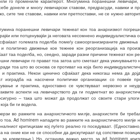
или го промениле карактерот. Многумина поранешни левичари, в
себе донеле и многу левичарски ставови, предрасуди, навики и пр
ко, сите тие ставови, навики или претпоставки, не се нужно автори
гумина поранешни левичари тежнеат кон тоа анархизмот погрешн
рајќи или потценувајќи ја неговата несомнено индивидуалистичка 
 сфаќаат големата поделба помеѓу самоорганизираните движења 
 и политичко движење кое тежнее кон реорганизација на произ
аќаат таа поделба, но, сеедно, заради разни причини тежнеат кон 
шни левичари го прават тоа затоа што сметаат дека укинувањето 
аради тоа што во основа се противат на која било индивидуалистичк
 и практика. Некои цинично сфаќаат дека никогаш нема да дојд
т изградба на насочени политички организации со повеќе про
ување и практика, едноставно се чувствуваат нервозно и неуд
таквите аспекти на левичарството да ги подметнат во анархистич
осигурно – така што можат да продолжат со своите стари улог
која би ги водела.
верзи во рамките на анархистичкото милје, анархистите би треба
о тоа. Ad hominem нападите во рамките на анархистичкото милје н
оналниот критицизам кој луѓето реално го поседуваат. (Едноставно
а на оние кои не се способни да дискутираат од сопствени позици
 за клеветење.) Но, останува важно место за ad hominem крити