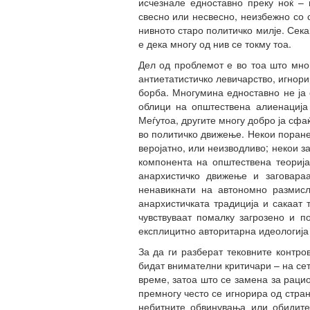
исчезнале едноставно преку ноќ – 
свесно или несвесно, неизбежно со 
нивното старо политичко милје. Сека
е дека многу од нив се токму тоа.
Дел од проблемот е во тоа што мно
антиетатистичко левичарство, игнори
борба. Многумина едноставно не ја
облици на општествена алиенација
Меѓутоа, другите многу добро ја сф
во политичко движење. Некои поране
веројатно, или неизводливо; некои з
компонента на општествена теорија
анархистичко движење и заговараа
ненавикнати на автономно размисл
анархистичката традиција и сакаат 
чувствуваат помалку загрозено и п
експлицитно авторитарна идеологија 
За да ги разберат тековните контро
бидат внимателни критичари – на сет
време, затоа што се замена за раци
премногу често се игнорира од стран
небитните обвинувања или обидите