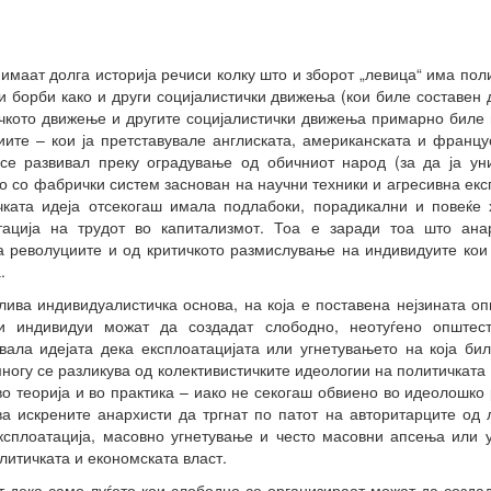
 имаат долга историја речиси колку што и зборот „левица“ има пол
 борби како и други социјалистички движења (кои биле составен д
ичкото движење и другите социјалистички движења примарно биле
ите – кои ја претставувале англиската, американската и францу
се развивал преку оградување од обичниот народ (за да ја ун
о со фабрички систем заснован на научни техники и агресивна екс
чката идеја отсекогаш имала подлабоки, порадикални и повеќе
атација на трудот во капитализмот. Тоа е заради тоа што ана
 револуциите и од критичкото размислување на индивидуите кои 
.
ива индивидуалистичка основа, на која е поставена нејзината оп
и индивидуи можат да создадат слободно, неотуѓено општес
увала идејата дека експлоатацијата или угнетувањето на која би
многу се разликува од колективистичките идеологии на политичката
во теорија и во практика – иако не секогаш обвиено во идеолошко
ва искрените анархисти да тргнат по патот на авторитарците од 
сплоатација, масовно угнетување и често масовни апсења или уби
литичката и економската власт.
 дека само луѓето кои слободно се организираат можат да созда