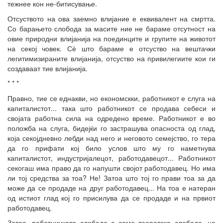
тежнее кон не-битисување.
Отсуството на ова заемно влијание е еквивалент на смртта.
Со барањето слобода за масите ние не бараме отсутност на
овие природни влијанија на поединците и групите на животот
на секој човек. Сѐ што бараме е отсуство на вештачки
легитимизираните влијанија, отсуство на привилегиите кои ги
создаваат тие влијанија.
* * *
Правно, тие се еднакви, но економскки, работникот е слуга на
капиталистот... така што работникот се продава себеси и
својата работна сила на одредено време. Работникот е во
положба на слуга, бидејќи го застрашува опасноста од глад,
која секојдневно лебди над него и неговото семејство, го тера
да го прифати кој било услов што му го наметнува
капиталистот, индустријалецот, работодавецот... Работникот
секогаш има право да го напушти својот работодавец. Но има
ли тој средства за тоа? Не! Затоа што тој го прави тоа за да
може да се продаде на друг работодавец... На тоа е натеран
од истиот глад кој го присилува да се продаде и на првиот
работодавец.
Затоа, работничката слобода е само теоретска слобода, на