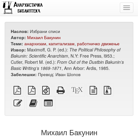
Toggl
navig
Наслов:
Избрани списи
Автор:
Михаил Бакунин
Теми:
анархизам
,
капитализам
,
работничко движење
Извор:
Maximoff, G. P. (ed.):
The Political Philosophy of
Bakunin: Scientific Anarchism
, N.Y: Free Press, l953.;
Cutler, Robert M. (ed.):
From Out of the Dustbin Bakunin’s
Basic Writing’s 1869-1871
, Ann Arbor: Ardis, 1985.
Забелешки:
Превод: Иван Шопов
обичен
А4
EPUB
Целосен
XeLaTeX
изворот
Изворни
PDF
PDF
(за
HTML
извор
во
датотеки
за
мобилни
(за
обичен
со
Уреди
Додади
Избери
печатење
уреди)
печатење)
текст
прилози
го
го
поединечни
овој
овој
делови
текст
текст
за
на
збирка
Михаил Бакунин
збирката