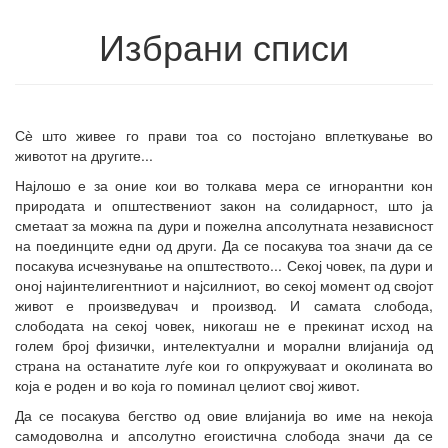
Избрани списи
Сѐ што живее го прави тоа со постојано вплеткување во
животот на другите...
Најлошо е за оние кои во толкава мера се игнорантни кон
природата и општествениот закон на солидарност, што ја
сметаат за можна па дури и пожелна апсолутната независност
на поединците едни од други. Да се посакува тоа значи да се
посакува исчезнување на општеството... Секој човек, па дури и
оној најинтелигентниот и најсилниот, во секој момент од својот
живот е произведувач и производ. И самата слобода,
слободата на секој човек, никогаш не е прекинат исход на
голем број физички, интелектуални и морални влијанија од
страна на останатите луѓе кои го опкружуваат и околината во
која е роден и во која го поминал целиот свој живот.
Да се посакува бегство од овие влијанија во име на некоја
самодоволна и апсолутно егоистична слобода значи да се