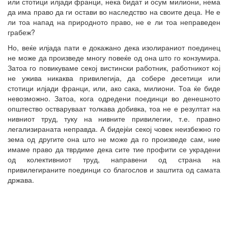
или стотици илјади франци, нека бидат и осум милиони, нема
да има право да ги остави во наследство на своите деца. Не е
ли тоа напад на природното право, не е ли тоа неправеден
грабеж?
Но, веќе илјада пати е докажано дека изолираниот поединец
не може да произведе многу повеќе од она што го конзумира.
Затоа го повикуваме секој вистински работник, работникот кој
не ужива никаква привилегија, да собере десетици или
стотици илјади франци, или, ако сака, милиони. Тоа ќе биде
невозможно. Затоа, кога одредени поединци во денешното
општество остваруваат толкава добивка, тоа не е резултат на
нивниот труд, туку на нивните привилегии, т.е. правно
легализираната неправда. А бидејќи секој човек неизбежно го
зема од другите она што не може да го произведе сам, ние
имаме право да тврдиме дека сите тие профити се украдени
од колективниот труд, направени од страна на
привилегираните поединци со благослов и заштита од самата
држава.