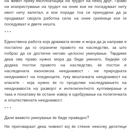
на живот преку експлоатација на трудот на некој друг. Право
на искористување на трудот на оние кои не поседуваат ниту
имот ниту капитал, и кои поради тоа се принудени да ја
продаваат својата работна сила на оние среќници кои ги
поседуваат и двете нешта.
* * *
Единствена работа која државата може и мора да ја направи е
постапно да го ограничи правото на наследство, за што
побрзо да се достигне негово целосно укинување. Тврдиме
дека ова право нужно мора да биде укинато, бидејќи сѐ
додека постои правото на наследство, ќе постои и
наследената економска нееднаквост - не природната
нееднаквост на поединците, туку вештачката нееднаквост на
класите - која нужно ќе го продолжи наследувањето на
нееднаквоста на развојот и интелигентното култивирање и
така и понатаму ќе остане извор и одобрување на политичката
и општествената нееднаквост.
* * *
Дали ваквото укинување ќе биде праведно?
Ни приговараат дека човекот кој ќе стекне неколку десетици