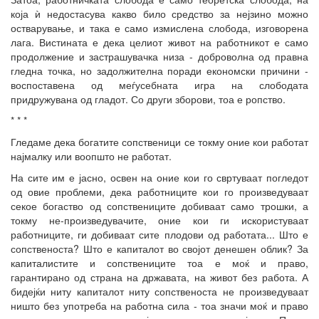
која ѝ недостасува какво било средство за нејзино можно
остварување, и така е само измислена слобода, изговорена
лага. Вистината е дека целиот живот на работникот е само
продолжение и застрашувачка низа - доброволна од правна
гледна точка, но задолжителна поради економски причини -
воспоставена од меѓусебната игра на слободата
придружувана од гладот. Со други зборови, тоа е ропство.
* * *
Гледаме дека богатите сопственици се токму оние кои работат
најмалку или воопшто не работат.
На сите им е јасно, освен на оние кои го свртуваат погледот
од овие проблеми, дека работниците кои го произведуваат
секое богаство од сопствениците добиваат само трошки, а
токму не-произведувачите, оние кои ги искористуваат
работниците, ги добиваат сите плодови од работата... Што е
сопственоста? Што е капиталот во својот денешен облик? За
капиталистите и сопствениците тоа е моќ и право,
гарантирано од страна на државата, на живот без работа. А
бидејќи ниту капиталот ниту сопственоста не произведуваат
ништо без употреба на работна сила - тоа значи моќ и право