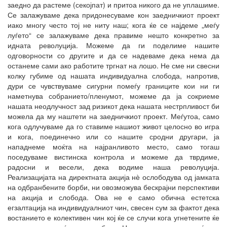
заедно да растеме (секојпат) и притоа никого да не уплашиме.
Се залажуваме дека придонесуваме кон заедничкиот проект
иако многу често тој не ниту наш; кога ќе се најдеме „меѓу
луѓето“ се залажуваме дека правиме нешто конкретно за
идната револуција. Можеме да ги поделиме нашите
одговорности со другите и да се надеваме дека нема да
останеме сами ако работите тргнат на лошо. Не сме ни свесни
колку губиме од нашата индивидуална слобода, напротив,
дури се чувствуваме сигурни помеѓу границите кои ни ги
наметнува собранието/пленумот, можеме да ја сокриеме
нашата неодлучност зад ризикот дека нашата нестрпливост би
можела да му наштети на заедничкиот проект. Меѓутоа, само
кога одлучуваме да го ставиме нашиот живот целосно во игра
и кога, поединечно или со нашите сродни другари, ја
нападнеме моќта на најранливото место, само тогаш
поседуваме вистинска контрола и можеме да тврдиме,
радосни и весели, дека водиме наша револуција.
Реализацијата на директната акција нѐ ослободува од јамката
на одбранбените борби, ни овозможува бескрајни перспективи
на акција и слобода. Ова не е само обична естетска
егзалтација на индивидуалниот чин, свесен сум за фактот дека
востанието е колективен чин кој ќе се случи кога угнетените ќе