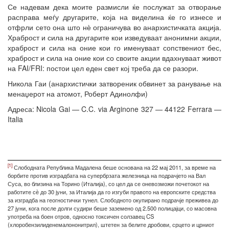
Се надевам дека моите размисли ќе послужат за отворање
расправа меѓу другарите, која на виделина ќе го изнесе и
отфрли сето она што нѐ ограничува во анархистичката акција.
Храброст и сила на другарите кои изведуваат анонимни акции,
храброст и сила на оние кои го именуваат сопствениот бес,
храброст и сила на оние кои со своите акции вдахнуваат живот
на FAI/FRI: постои цел еден свет кој треба да се разори.
Никола Гаи (анархистички затвореник обвинет за ранување на
менаџерот на атомот, Роберт Адинолфи)
Адреса: Nicola Gai — C.C. via Arginone 327 — 44122 Ferrara —
Italia
[1]
Слободната Република Мадалена беше основана на 22 мај 2011, за време на
борбите против изградбата на супербрзата железница на подрачјето на Вал
Суса, во близина на Торино (Италија), со цел да се оневозможи почетокот на
работите сѐ до 30 јуни, за Италија да го изгуби правото на европските средства
за изградба на геогностички тунел. Слободното окупирано подрачје преживеа до
27 јуни, кога после долги судири беше заземено од 2.500 полицајци, со масовна
употреба на боен отров, односно токсичен солзавец CS
(хлоробензилиденемалононитрил), штетен за белите дробови, срцето и црниот