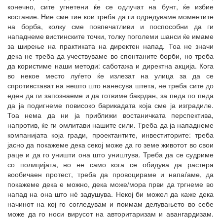
конечно, сите угнетени ќе се одлучат на бунт, ќе избие
востание. Ние сме тие кои треба да ги одредуваме моментите
на борба, колку сме повпечатливи и поспособни да ги
нападнеме вистинските точки, толку поголеми шанси ќе имаме
за ширење на практиката на директен напад. Тоа не значи
дека не треба да учествуваме во спонтаните борби, но треба
да користиме наши методи: саботажа и директна акција. Кога
во некое место луѓето ќе излезат на улица за да се
спротивстават на нешто што нанесува штета, не треба сите до
еден да ги запознаеме и да готвиме бакрдан, за педа по педа
да ја подигнеме повисоко барикадата која сме ја изградиле.
Тоа нема да ни ја приближи востаничката перспектива,
напротив, ќе ги омлитави нашите сили. Треба да ја нападнеме
компанијата која гради, проектантите, инвеститорите: треба
јасно да покажеме дека секој може да го земе животот во свои
раце и да го уништи она што уништува. Треба да се судриме
со полицијата, но не само кога се обидува да растера
вообичаен протест, треба да провоцираме и напаѓаме, да
покажеме дека е можно, дека може/мора први да тргнеме во
напад на она што нѐ задушува. Некој би можел да каже дека
начинот на кој го согледувам и поимам делувањето во себе
може да го носи вирусот на авторитаризам и авангардизам.