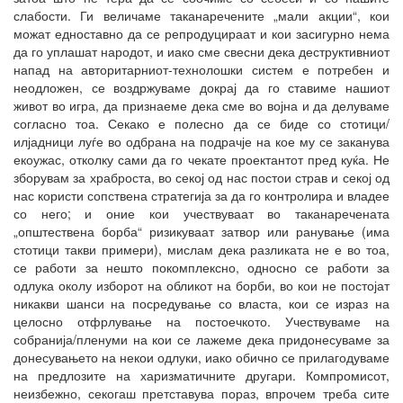
слабости. Ги величаме таканаречените „мали акции“, кои
можат едноставно да се репродуцираат и кои засигурно нема
да го уплашат народот, и иако сме свесни дека деструктивниот
напад на авторитарниот-технолошки систем е потребен и
неодложен, се воздржуваме докрај да го ставиме нашиот
живот во игра, да признаеме дека сме во војна и да делуваме
согласно тоа. Секако е полесно да се биде со стотици/
илјадници луѓе во одбрана на подрачје на кое му се заканува
екоужас, отколку сами да го чекате проектантот пред куќа. Не
зборувам за храброста, во секој од нас постои страв и секој од
нас користи сопствена стратегија за да го контролира и владее
со него; и оние кои учествуваат во таканаречената
„општествена борба“ ризикуваат затвор или ранување (има
стотици такви примери), мислам дека разликата не е во тоа,
се работи за нешто покомплексно, односно се работи за
одлука околу изборот на обликот на борби, во кои не постојат
никакви шанси на посредување со власта, кои се израз на
целосно отфрлување на постоечкото. Учествуваме на
собранија/пленуми на кои се лажеме дека придонесуваме за
донесувањето на некои одлуки, иако обично се прилагодуваме
на предлозите на харизматичните другари. Компромисот,
неизбежно, секогаш претставува пораз, впрочем треба сите