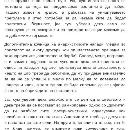
се вооружат и ќе кренат бунт. Но, суштината се наоѓа во
методата со која ќе придонесеме востанието да избие.
Нашиот живот е краток, а работата на уништувањето
преголема и итно потребна за да чекаме сите да бидат
подготвени. Всушност, јас сум убеден дека само со
разгорување на пожарите и со примери на акции можеме да
го доближиме тој момент.
Дополнителна кочница на анархистичките напади гледам во
пристапот на многу другари кон општественото прашања за
таканаречените „општествени борби“. Според мене, погрешен
е и самиот појдовен став: чувството дека сме поинакви во
однос на народот, од што произлегува дека општественото е
нешто на што треба да работиме, да му пријдеме внимателно
за да не се уплаши и малку по малку да го доведеме до
напредни идеи, а кога еднаш ќе биде спремно да се најдеме
со него на барикадите на востанието.
Јас сум уверен дека анархистите се дел од општеството и
дека треба да се постават во рамноправен однос со „другите“,
да ги разбијат сите „патерналистички“ однесувања кои
неизбежно водат во политика. Анархистите треба да делуваат
и напаѓаат со сите сили. На другите, со слични тензии, тоа ќе
им биде пример, ќе откриеме нови соучесници и кога,