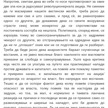
Напротив, сметам дека во себе го носи противотровот за овие
две зла кои ја јадосуваат револуционерната акција. Не смееме
да ги маскираме нашите вистински желби, треба јасно да
кажеме кои сме и што сакаме, и пред сѐ, во рамноправен
однос со другите, да докажеме дека со своите вооружени
страсти секој може конкретно да се спротивстави на
постоечката состојба на нештата. Политиката, според мене, се
изразува токму во самоограничувањето за да го задржиме
чекорот со другите, во отстранувањето на одредени идеи за
да не ги „уплашат“ оние кои не се подготвени да ги разберат.
Треба да биде јасно дека анархистите бараат соучесници за
востание, а не јавно мислење благо наклонето кон магловити
приказни за слобода и самоуправување. Уште една критика
која често им се упатува на луѓето кои практикуваат напади
против државата и капиталот, на повеќе или помалку паметен
и прикриен начин, е запаѓањето во вртлогот на акција/
репресија со апаратот на власт, без напредок кон востание.
Тешко е да се оспори фактот дека колку повеќе стануваме
опасност за власта, толку повеќе таа ќе настојува да нѐ
задуши, но тоа, за жал, е нормално и таквата ланчана
реакција на причини и последици може да се прекине само со
размножување и ширење на нападот, што би довело до
пресврт, односно востание. Да се мисли дека револуцијата ќе