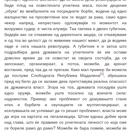
биде плод на освестената угнетена маса, после децении
„обука“ во вежбалните на посредните борби, водени од едно
малцинство на просветлени кои ги водат за рака, само еден
чекор напред, непрестано одложувајќи го моментот на
вооружен судир, е чиста илузија. Таа тактика е двоен губитник,
бидејќи ако се откажеме од директната акција, се откажуваме
и од тоа во целост да го живееме нашиот живот, да ја водиме
овде и сега нашата револуција. А губитник е и затоа што
подразбира дека државата на угнетените ќе им остави
доволно време да се освестат за својата состојба, да се
запознаат, организираат, а потоа, можеби, да кренат
востание, пред таа да ги прегази. Како мал пример би можела
[1]
да послужи Слободната Република Мадалена
, збришана
пред кој било да се залаже дека претставува реална опасност
за државната власт. Згора на тоа, државата поседува уште
едно оружје, можеби уште посилно од воените сили:
надоместок. Пример: ако проблемот со домувањето стане
итен и борбите и окупациите се мултиплицираат, а
иселувањата не успеваат да го решат проблемот, власта може
да игра на картата на легализација. Штом еднаш добие кров
над глава, што ќе правиме со угнетената личност со која сме
се бореле рамо до рамо? Можеби ќе бара повеќе, можеби ќе