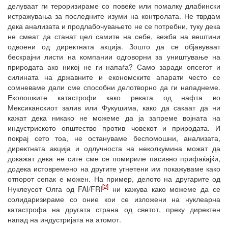
делуваат ги тероризираме со повеќе или помалку длабински
истражувања за последните изуми на контролата. Не тврдам
дека анализата и продлабочувањето не се потребни, туку дека
не смеат да станат цел самите на себе, вежба на вештини
одвоени од директната акција. Зошто да се објавуваат
бескрајни листи на компании одговорни за уништување на
природата ако никој не ги напаѓа? Само заради опсегот и
силината на државните и економските апарати често се
сомневаме дали сме способни делотворно да ги нападнеме.
Еколошките катастрофи како реката од нафта во
Мексиканскиот залив или Фукушима, како да сакаат да ни
кажат дека никако не можеме да ја запреме војната на
индустриското општество против човекот и природата. И
покрај сето тоа, не остануваме беспомошни, анализата,
директната акција и одлучноста на неколкумина можат да
докажат дека не сите сме се помириле пасивно прифаќајќи,
додека истовремено на другите угнетени им покажуваме како
отпорот сепак е можен. На пример, делото на другарите од
[2]
Нуклеусот Олга од FAI/FRI
ни кажува како можеме да се
солидаризираме со оние кои се изложени на нуклеарна
катастрофа на другата страна од светот, преку директен
напад на индустријата на атомот.