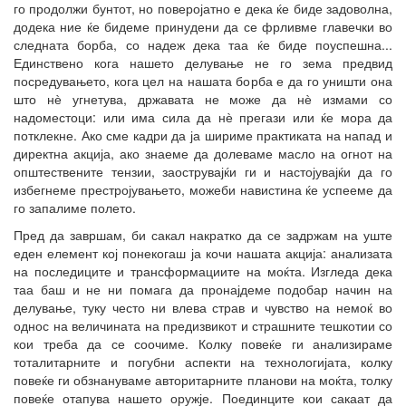
го продолжи бунтот, но поверојатно е дека ќе биде задоволна,
додека ние ќе бидеме принудени да се фрливме главечки во
следната борба, со надеж дека таа ќе биде поуспешна...
Единствено кога нашето делување не го зема предвид
посредувањето, кога цел на нашата борба е да го уништи она
што нѐ угнетува, државата не може да нѐ измами со
надоместоци: или има сила да нѐ прегази или ќе мора да
потклекне. Ако сме кадри да ја шириме практиката на напад и
директна акција, ако знаеме да долеваме масло на огнот на
општествените тензии, заострувајќи ги и настојувајќи да го
избегнеме престројувањето, можеби навистина ќе успееме да
го запалиме полето.
Пред да завршам, би сакал накратко да се задржам на уште
еден елемент кој понекогаш ја кочи нашата акција: анализата
на последиците и трансформациите на моќта. Изгледа дека
таа баш и не ни помага да пронајдеме подобар начин на
делување, туку често ни влева страв и чувство на немоќ во
однос на величината на предизвикот и страшните тешкотии со
кои треба да се соочиме. Колку повеќе ги анализираме
тоталитарните и погубни аспекти на технологијата, колку
повеќе ги обзнануваме авторитарните планови на моќта, толку
повеќе отапува нашето оружје. Поединците кои сакаат да