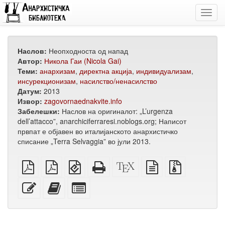
Toggl
navig
Наслов:
Неопходноста од напад
Автор:
Никола Гаи (Nicola Gai)
Теми:
анархизам
,
директна акција
,
индивидуализам
,
инсурекционизам
,
насилство/ненасилство
Датум:
2013
Извор:
zagovornaednakvite.info
Забелешки:
Наслов на оригиналот: „L’urgenza
dell’attacco”, anarchiciferraresi.noblogs.org; Написот
првпат е објавен во италијанското анархистичко
списание „Terra Selvaggia” во јули 2013.
обичен
А4
EPUB
Целосен
XeLaTeX
изворот
Изворни
PDF
PDF
(за
HTML
извор
во
датотеки
за
мобилни
(за
обичен
со
Уреди
Додади
Избери
печатење
уреди)
печатење)
текст
прилози
го
го
поединечни
овој
овој
делови
текст
текст
за
на
збирка