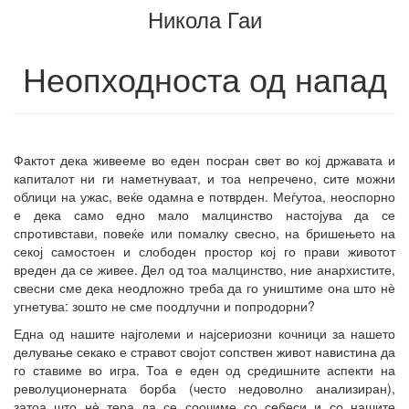
Никола Гаи
збирката
Неопходноста од напад
Фактот дека живееме во еден посран свет во кој државата и
капиталот ни ги наметнуваат, и тоа непречено, сите можни
облици на ужас, веќе одамна е потврден. Меѓутоа, неоспорно
е дека само едно мало малцинство настојува да се
спротивстави, повеќе или помалку свесно, на бришењето на
секој самостоен и слободен простор кој го прави животот
вреден да се живее. Дел од тоа малцинство, ние анархистите,
свесни сме дека неодложно треба да го уништиме она што нѐ
угнетува: зошто не сме поодлучни и попродорни?
Една од нашите најголеми и најсериозни кочници за нашето
делување секако е стравот својот сопствен живот навистина да
го ставиме во игра. Тоа е еден од средишните аспекти на
револуционерната борба (често недоволно анализиран),
затоа што нѐ тера да се соочиме со себеси и со нашите