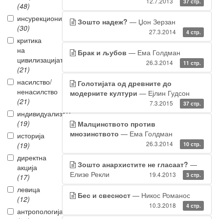
12.7.2013
37 стр.
(48)
инсурекционизам
Зошто надеж?
— Џон Зерзан
(30)
27.3.2014
4 стр.
критика
на
Брак и љубов
— Ема Голдман
цивилизацијата
26.3.2014
11 стр.
(21)
насилство/
Голотијата од древните до
ненасилство
модерните култури
— Ејлин Гудсон
(21)
7.3.2015
37 стр.
индивидуализам
(19)
Малцинството против
мнозинството
— Ема Голдман
историја
26.3.2014
(19)
10 стр.
директна
Зошто анархистите не гласаат?
—
акција
Елизе Рекли
19.4.2013
3 стр.
(17)
левица
Бес и свесност
— Никос Романос
(12)
10.3.2018
4 стр.
антропологија