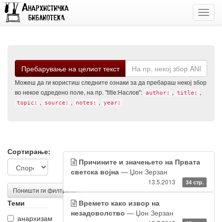
Toggl
navig
Барај
Пребарување на целиот текст
Можеш да ги користиш следните ознаки за да пребараш некој збор
во некое одредено поле, на пр. "title:Наслов":
,
,
author:
title:
,
,
,
topic:
source:
notes:
year:
Филтрирање
Резултати
Сортирање:
Причините и значењето на Првата
на
од
светска војна
— Џон Зерзан
резултатите
пребарувањето
13.5.2013
34 стр.
Поништи ги филтрите
Теми
Времето како извор на
незадоволство
— Џон Зерзан
анархизам