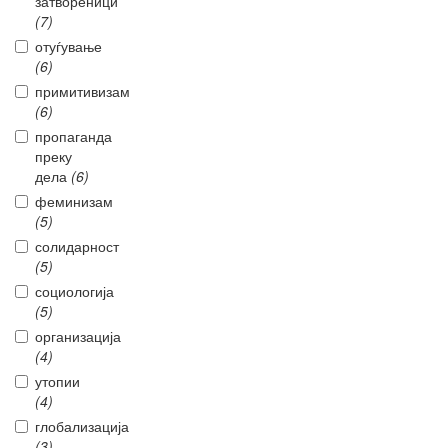
затвореници
(7)
отуѓување
(6)
примитивизам
(6)
пропаганда
преку
дела
(6)
феминизам
(5)
солидарност
(5)
социологија
(5)
организација
(4)
утопии
(4)
глобализација
(3)