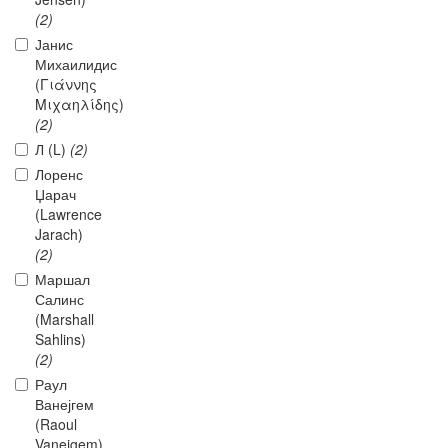
(2)
Јанис
Михаилидис
(Γιάννης
Μιχαηλίδης)
(2)
Л (L)
(2)
Лоренс
Џарач
(Lawrence
Jarach)
(2)
Маршал
Салинс
(Marshall
Sahlins)
(2)
Раул
Ванејгем
(Raoul
Vaneigem)