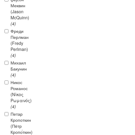
Меквин
(Jason
McQuinn)
(4)
Фреди
Перлман
(Fredy
Perlman)
(4)
Михаил
Бакунин
(4)
Никос
Романос
(Νίκος
Ρωμανός)
(4)
Петар
Кропоткин
(Пётр
Кропо́ткин)