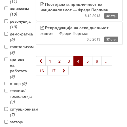
(11)
Постојаната привлечност на
активизам
национализмот
— Фреди Перлман
(10)
6.12.2013
42 стр.
револуција
(10)
Репродукција на секојдневниот
живот
— Фреди Перлман
демократија
(9)
6.5.2013
37 стр.
капитализам
(9)
критика
«
1
2
3
4
5
6
...
на
»
работата
16
17
(9)
отпор
(9)
техника/
технологија
(9)
ситуационизам
(7)
затвор/