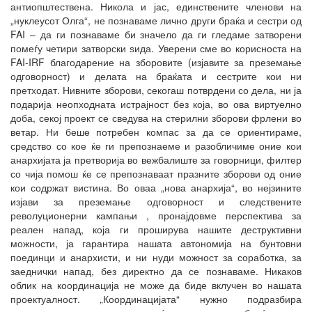
антиопштествена. Никола и јас, единствените членови на
„нуклеусот Олга“, не познаваме лично други браќа и сестри од
FAI – да ги познаваме би значело да ги гледаме затворени
помеѓу четири затворски ѕида. Уверени сме во корисноста на
FAI-IRF благодарение на зборовите (изјавите за преземање
одговорност) и делата на браќата и сестрите кои ни
претходат. Нивните зборови, секогаш потврдени со дела, ни ја
подарија неопходната истрајност без која, во ова виртуелно
доба, секој проект се сведува на стерилни зборови фрлени во
ветар. Ни беше потребен компас за да се ориентираме,
средство со кое ќе ги препознаеме и разобличиме оние кои
анархијата ја претворија во вежбалиште за говорници, филтер
со чија помош ќе се препознаваат празните зборови од оние
кои содржат вистина. Во оваа „нова анархија“, во нејзините
изјави за преземање одговорност и следствените
револуционерни кампањи , пронајдовме перспектива за
реален напад, која ги проширува нашите деструктивни
можности, ја гарантира нашата автономија на бунтовни
поединци и анархисти, и ни нуди можност за соработка, за
заеднички напад, без директно да се познаваме. Никаков
облик на координација не може да биде вклучен во нашата
проектуалност. „Координацијата“ нужно подразбира