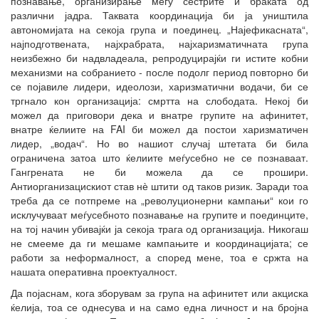
познавање, организирање меѓу сестрите и браќата од
различни јадра. Таквата координација би ја уништила
автономијата на секоја група и поединец. „Најефикасната“,
најподготвената, најхрабрата, најхаризматичната група
неизбежно би надвладеала, репродуцирајќи ги истите кобни
механизми на собранието - после подолг период повторно би
се појавиле лидери, идеолози, харизматични водачи, би се
тргнало кон организација: смртта на слободата. Некој би
можел да приговори дека и внатре групите на афинитет,
внатре ќелиите на FAI би можел да постои харизматичен
лидер, „водач“. Но во нашиот случај штетата би била
ограничена затоа што ќелиите меѓусебно не се познаваат.
Гангрената не би можела да се прошири.
Антиорганизацискиот став нѐ штити од таков ризик. Заради тоа
треба да се потпреме на „револуционерни кампањи“ кои го
исклучуваат меѓусебното познавање на групите и поединците,
на тој начин убивајќи ја секоја трага од организација. Никогаш
не смееме да ги мешаме кампањите и координацијата; се
работи за неформалност, а според мене, тоа е сржта на
нашата оперативна проектуалност.
Да појаснам, кога зборувам за група на афинитет или акциска
ќелија, тоа се однесува и на само една личност и на бројна