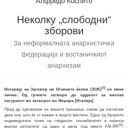
Алфредо Коспито
Неколку „слободни“
зборови
За неформалната анархистичка
федерација и востаничкиот
анархизам
[1]
Интервју на Заговор на Огнените ќелии (ЗОЌ)
со мене
лично. Од грчките затвори до одделот за висока
сигурност во затворот во Ферара [Италија]
Пред да одговорам на вашите прашања, сакам да нагласам
дека она што ќе го кажам е мојата вистина. Една од бројните
индивидуални точки на гледиште, сензибилитет и нијанси
[2]
внатре ретортите од идеи и дела под името FAI-IRF
.