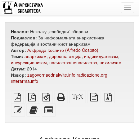
Toggl
navig
Наслов:
Неколку „слободни“ зборови
Поднаслов:
За неформалната анархистичка
федерација и востаничкиот анархизам
Автор:
Алфредо Коспито (Alfredo Cospito)
Теми:
анархизам
,
директна акција
,
индивидуализам
,
инсурекционизам
,
насилство/ненасилство
,
нихилизам
Датум:
2014
Извор:
zagovornaednakvite.info
radioazione.org
interarma.info
обичен
А4
EPUB
Целосен
XeLaTeX
изворот
Изворни
PDF
PDF
(за
HTML
извор
во
датотеки
за
мобилни
(за
обичен
со
Уреди
Додади
Избери
печатење
уреди)
печатење)
текст
прилози
го
го
поединечни
овој
овој
делови
текст
текст
за
на
збирка
збирката