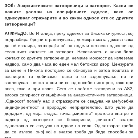
ЗОЌ:
Анархистичките затвореници и затворот. Какви се
вашите услови на специјалните оддели, како се
однесуваат стражарите и во какви односи сте со другите
затвореници?
АЛФРЕДО:
Во Италија, преку одделот за Висока сигурност, кој
подразбира бројни ограничувања, демократската држава сака
да нѐ изолира, затворајќи нѐ на оддели целосно одвоени од
сеопштиот контекст на затворот. Невозможен е каков било
контакт со другите затвореници, немаме можност да излеземе
надвор, само два часа во еден мал бетонски двор. Цензурата
за мене и Никола постојано се обновува и затоа поштата и
весниците ги добиваме тешко и со задоцнување, ни ги
запленуваат нештата кои ни се од посебен интерес, како при
влез, така и при излез. Сега се наоѓаме затворени во AS2,
висока сигурност специфична за анархистичките затвореници.
„Односот“ помеѓу нас и стражарите се сведува на меѓусебна
индифирентност и природно непријателство. Што уште да
додадам, од моја гледна точка „мирните“ протести внатре и
надвор од затворите се бескорисни, „животот“ внатре
едноставно се сведува на однос на сила. Од затворот треба
да се излезе, оној кој е внатре треба да биде способен за
тоа...