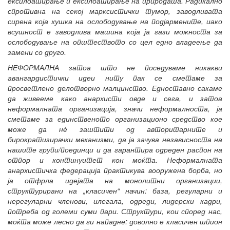
експлоатирање и експлоатирање на природата. Радикално
спротивна на секој марксистички тумор, заводливата
сирена која хушка на ослободување на подјармените, иако
всушност е заводлива машина која ја гази можноста за
ослободување на општеството со цел едно владеење да
замени со друго.
НЕФОРМАЛНА затоа што не поседуваме никакви
авангардистички идеи ниту пак се сметаме за
просветлено делотворно малцинство. Едноставно сакаме
да живееме како анархисти овде и сега, и затоа
неформалната организација, значи неформалноста, ја
сметаме за единственото организационо средство кое
може да н
ѐ заштити од авторитарните и
бирократизирачки механизми, да ја зачува независноста на
нашите групи/поединци и да гарантира одреден распон на
отпор и континуитет кон моќта. Неформалната
анархистичка федерација практикува вооружена борба, но
ја отфрла идејата на монолитни организации,
структурирани на „класичен“ начин: база, регуларни и
нерегуларни членови, илегала, одреди, лидерски кадри,
потреба од големи суми пари. Структури, кои според нас,
моќта може лесно да ги нападне: доволно е класичен шпион