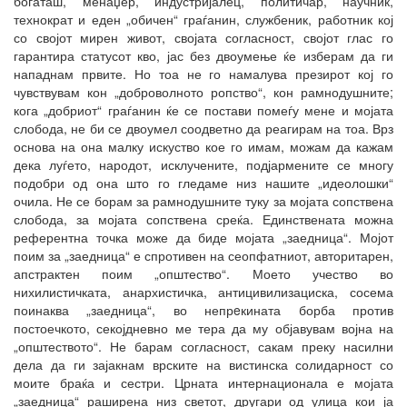
богаташ, менаџер, индустријалец, политичар, научник,
технократ и еден „обичен“ граѓанин, службеник, работник кој
со својот мирен живот, својата согласност, својот глас го
гарантира статусот кво, јас без двоумење ќе изберам да ги
нападнам првите. Но тоа не го намалува презирот кој го
чувствувам кон „доброволното ропство“, кон рамнодушните;
кога „добриот“ граѓанин ќе се постави помеѓу мене и мојата
слобода, не би се двоумел соодветно да реагирам на тоа. Врз
основа на она малку искуство кое го имам, можам да кажам
дека луѓето, народот, исклучените, подјармените се многу
подобри од она што го гледаме низ нашите „идеолошки“
очила. Не се борам за рамнодушните туку за мојата сопствена
слобода, за мојата сопствена среќа. Единствената можна
референтна точка може да биде мојата „заедница“. Мојот
поим за „заедница“ е спротивен на сеопфатниот, авторитарен,
апстрактен поим „општество“. Моето учество во
нихилистичката, анархистичка, антицивилизациска, сосема
поинаква „заедница“, во непрeкината борба против
постоечкото, секојдневно ме тера да му објавувам војна на
„општеството“. Не барам согласност, сакам преку насилни
дела да ги зајакнам врските на вистинска солидарност со
моите браќа и сестри. Црната интернационала е мојата
„заедница“ раширена низ светот, другари од улица кои ја