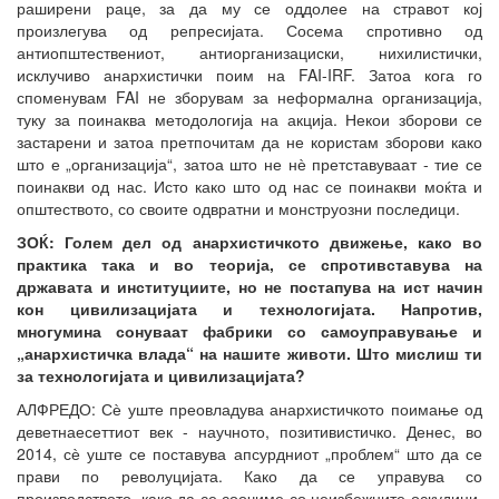
раширени раце, за да му се оддолее на стравот кој
произлегува од репресијата. Сосема спротивно од
антиопштествениот, антиорганизациски, нихилистички,
исклучиво анархистички поим на FAI-IRF. Затоа кога го
споменувам FAI не зборувам за неформална организација,
туку за поинаква методологија на акција. Некои зборови се
застарени и затоа претпочитам да не користам зборови како
што е „организација“, затоа што не нѐ претставуваат - тие се
поинакви од нас. Исто како што од нас се поинакви моќта и
општеството, со своите одвратни и монструозни последици.
ЗОЌ: Голем дел од анархистичкото движење, како во
практика така и во теорија, се спротивставува на
државата и институциите, но не постапува на ист начин
кон цивилизацијата и технологијата. Напротив,
многумина сонуваат фабрики со самоуправување и
„анархистичка влада“ на нашите животи. Што мислиш ти
за технологијата и цивилизацијата?
АЛФРЕДО: Сѐ уште преовладува анархистичкото поимање од
деветнаесеттиот век - научното, позитивистичко. Денес, во
2014, сѐ уште се поставува апсурдниот „проблем“ што да се
прави по револуцијата. Како да се управува со
производството, како да се соочиме со неизбежните оскудици,