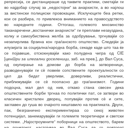
репресија, се дистанцираше од таквите практики, сметајќи ги
во најдобар случај за „недостојни“ за анархисти, а во најлош
за вистински полициски провокации. Исклучоците беа ретки,
кои се разбира, го привлекоа вниманието на правосудството
во наредните години. Оттогаш, големото мнозинство
таканаречени „востанички анархисти“ ги преплави незауздана,
колку и самоубиствена желба за одобрување, тргнувајќи со
незапирлива брзина кон граѓанското општество. Следејќи ја
илузијата за социјална/народна борба, секаде каде што таа ќе
се појавеше, отскокнувајќи како полудена чигра од CIE
[
центри за илегални доселеници
,
заб. на прев.], до Вал Суса,
од окупирање на домови до борба на затвореници,
разводенувајќи ги сѐ повеќе сопствените проектуалности со
цел да бидат уверливи, доверливи, реалистични,
приближувајќи се сѐ поопасно до граѓанизмот. Години
подоцна, мал дел од нив, откако стана свесен дека
општествените борби тргнаа по политички пат, се затвори во
класичен кристален дворец, попувајќи против сѐ и сите,
заглавен до гуша во очајното ништавило на практиката. Други,
пак, безгранично експериментираа со секој животен
потенцијал, занемарувајќи ги големите теоретичари и светски
системи. „Најостроумните“ поборници на општеството, барем
на почетокот, настојуваа во Вал Суса да го повторат