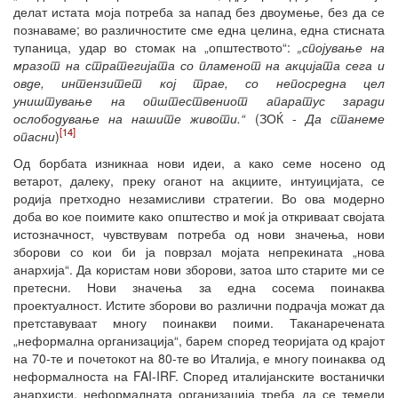
делат истата моја потреба за напад без двоумење, без да се
познаваме; во различностите сме една целина, една стисната
тупаница, удар во стомак на „општеството“:
„спојување на
мразот на стратегијата со пламенот на акцијата сега и
овде, интензитет кој трае, со непосредна цел
уништување на општествениот апаратус заради
ослободување на нашите животи.“
(ЗОЌ -
Да станеме
[14]
опасни
)
Од борбата изникнаа нови идеи, а како семе носено од
ветарот, далеку, преку оганот на акциите, интуицијата, се
родија претходно незамисливи стратегии. Во ова модерно
доба во кое поимите како општество и моќ ја откриваат својата
истозначност, чувствувам потреба од нови значења, нови
зборови со кои би ја поврзал мојата непрекината „нова
анархија“. Да користам нови зборови, затоа што старите ми се
претесни. Нови значења за една сосема поинаква
проектуалност. Истите зборови во различни подрачја можат да
претставуваат многу поинакви поими. Таканаречената
„неформална организација“, барем според теоријата од крајот
на 70-те и почетокот на 80-те во Италија, е многу поинаква од
неформалноста на FAI-IRF. Според италијанските востанички
анархисти, неформалната организација треба да се темели