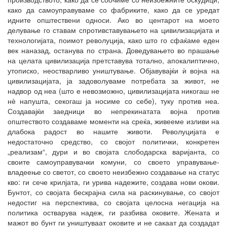
како да самоуправуваме со фабриките, како да се уредат
идните општествени односи. Ако во центарот на моето
делување го ставам спротивставувањето на цивилизацијата и
технологијата, поимот револуција, како што го сфаќаме еден
век наназад, останува по страна. Доведувањето во прашање
на целата цивилизација претставува тотално, апокалиптично,
утописко, неостварливо уништување. Објавувајќи ѝ војна на
цивилизацијата, ја задоволуваме потребата за живот, не
надвор од неа (што е невозможно, цивилизацијата никогаш не
нѐ напушта, секогаш ја носиме со себе), туку против неа.
Создавајќи заедници во непрекинатата војна против
општеството создаваме моменти на среќа, живееме изливи на
длабока радост во нашите животи. Револуцијата е
недостаточно средство, со својот политички, конкретен
„реализам“, дури и во својата слободарска варијанта, со
своите самоуправувачки комуни, со своето управување-
владеење со светот, со своето неизбежно создавање на статус
кво: ги сече крилјата, ги урива надежите, создава нови окови.
Бунтот, со својата бескрајна сила на раскинување, со својот
недостиг на перспектива, со својата целосна негација на
политика остварува надеж, ги разбива оковите. Жената и
мажот во бунт ги уништуваат оковите и не сакаат да создадат