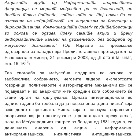
Акциските групи од Неформалната анархистичка
федерација не мораат меѓусебно да се познаваат, не
постои таква потреба, затоа што на тој начин би се
изложиле на непријателот, на лидеризам на поединци и
бирократизација. Комуникацијата помеѓу групите/поединци
во основа се одвива преку самите акции и преку
информативните канали на движењето, без потреба од
меѓусебно познавање.“
(Од Изјавата за преземање
одговорност за нападот врз Проди, тогашниот претседател на
Европската комисија, 21 декември 2003, од „Il dito e la luna”,
[3]
стр. 15-16
)
Таа спогодба за меѓусебна поддршка во основа го
заобиколува собранието, неговите лидери, експертските
говорници, политичарите и авторитарните механизми кои се
појавуваат и во анархистичките средини кога собранието ќе
стане орган на одлучување. Црната интернационала во
идните години би требала да ја поврзе онаа „црна нишка“ која
веќе долго е прекината. Нишка која го поврзува вчерашниот
анархизам кој ја практикуваше „пропагандата преку дела“,
плод на Меѓународниот конгрес во Лондон од 1881 година, со
денешната анархија од акција - неформална,
антиорганизациска, нихилистичка, антицивилизациска,