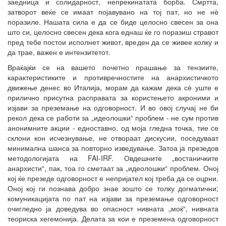
заедница и солидарност, непрекинатата борба. Смртта,
затворот веќе се имаат појавувано на тој пат, но не нѐ
поразиле. Нашата сила е да се биде целосно свесен за она
што си, целосно свесен дека кога еднаш ќе го поразиш стравот
пред тебе постои исполнет живот, вреден да се живее колку и
да трае, важен е интензитетот.
Враќајќи се на вашето почетно прашање за тензиите,
карактеристиките и противречностите на анархистичкото
движење денес во Италија, морам да кажам дека сѐ уште е
прилично присутна расправата за користењето акроними и
изјави за преземање на одговорност. И во овој случај не би
рекол дека се работи за „идеолошки“ проблем - не сум против
анонимните акции - едноставно, од моја гледна точка, тие се
склони кон исчезнување, не отвораат дискусии, поседуваат
минимална шанса за повторно изведување. Затоа ја презедов
методологијата на FAI-IRF. Овдешните „востаничките
анархисти“, пак, тоа го сметаат за „идеолошки“ проблем. Оној
кој ќе презеде одговорност е непријател кој треба да се оцрни.
Оној кој ги познава добро знае зошто се толку догматични;
комуникацијата по пат на изјави за преземање одговорност
очигледно ја доведува во опасност нивната „моќ“, нивната
теориска хегемонија. Делата за кои е преземена одговорност