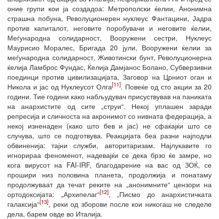
оние групи кои ја создадоа: Метрополски ќелии, Анонимна
страшна побуна, Револуционерен нуклеус Фантацини, Јадра
против капиталот, неговите поробувачи и неговите ќелии,
Меѓународна солидарност, Вооружени сестри, Нуклеус
Маурисио Моралес, Бригада 20 јули, Вооружени ќелии за
меѓународна солидарност, Животински бунт, Револуционерна
ќелија Ламброс Фундас, Ќелија Дамјанос Болано, Субверзивни
поединци против цивилизацијата, Заговор на Црниот оган и
[11]
Никола и јас од Нуклеусот Олга
. Повеќе од сто акции за 20
години. Тие години како набљудувач присуствував на паниката
на анархистите од сите „струи“. Некој уплашен заради
репресија и сличноста на акронимот со нивната федерација, а
некој изненаден (како што бев и јас) не сфаќајќи што се
случува, што се подготвува. Реакцијата беа разни најподли
обвиненија: тајни служби, авторитаризам. Најлукавите го
игнорираа феноменот, надевајќи се дека брзо ќе замре, но
кога вирусот на FAI-IRF, благодарение на вас од ЗОЌ, се
прошири низ половина планета, продолжија и понатаму
продолжуваат да течат реките на „анонимните“ цензори на
[12]
ортодоксијата: „Архипелаг“
, „Писмо до анархистичката
[13]
галаксија“
, реки од зборови после кои никогаш не следеле
дела, барем овде во Италија.