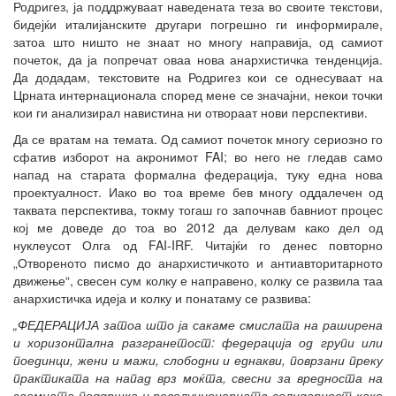
Родригез, ја поддржуваат наведената теза во своите текстови,
бидејќи италијанските другари погрешно ги информирале,
затоа што ништо не знаат но многу направија, од самиот
почеток, да ја попречат оваа нова анархистичка тенденција.
Да додадам, текстовите на Родригез кои се однесуваат на
Црната интернационала според мене се значајни, некои точки
кои ги анализирал навистина ни отвораат нови перспективи.
Да се вратам на темата. Од самиот почеток многу сериозно го
сфатив изборот на акронимот FAI; во него не гледав само
напад на старата формална федерација, туку една нова
проектуалност. Иако во тоа време бев многу оддалечен од
таквата перспектива, токму тогаш го започнав бавниот процес
кој ме доведе до тоа во 2012 да делувам како дел од
нуклеусот Олга од FAI-IRF. Читајќи го денес повторно
„Отвореното писмо до анархистичкото и антиавторитарното
движење“, свесен сум колку е направено, колку се развила таа
анархистичка идеја и колку и понатаму се развива:
„ФЕДЕРАЦИЈА затоа што ја сакаме смислата на раширена
и хоризонтална разгранетост: федерација од групи или
поединци, жени и мажи, слободни и еднакви, поврзани преку
практиката на напад врз моќта, свесни за вредноста на
заемната поддршка и револуционерната солидарност како