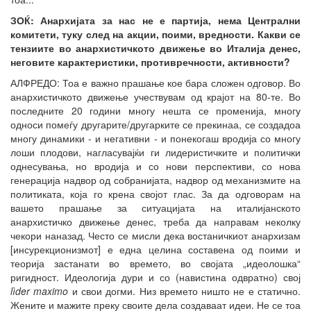
ЗОЌ: Анархијата за нас не е партија, нема Централни
комитети, туку след на акции, поими, вредности. Какви се
тензиите во анархистичкото движење во Италија денес,
неговите карактеристики, противречности, активности?
АЛФРЕДО: Тоа е важно прашање кое бара сложен одговор. Во
анархистичкото движење учествувам од крајот на 80-те. Во
последните 20 години многу нешта се променија, многу
односи помеѓу другарите/другарките се прекинаа, се создадоа
многу динамики - и негативни - и понекогаш вродија со многу
лоши плодови, нагласувајќи ги лидеристичките и политички
однесувања, но вродија и со нови перспективи, со нова
генерација надвор од собранијата, надвор од механизмите на
политиката, која го крена својот глас. За да одговорам на
вашето прашање за ситуацијата на италијанското
анархистичко движење денес, треба да направам неколку
чекори наназад. Често се мисли дека востаничкиот анархизам
[инсурекционизмот] е една целина составена од поими и
теорија застанати во времето, во својата „идеолошка“
ригидност. Идеологија дури и со (навистина одвратно) свој
lìder maximo
и свои догми. Низ времето ништо не е статично.
Жените и мажите преку своите дела создаваат идеи. Не се тоа