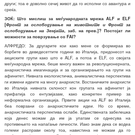
други; тоа е доволно сечиј живот да го исполни со авантура и
среќа.
ЗОЌ: Што мислиш за меѓународната мрежа ALF и ELF
[
Фронт за ослободување на животните и Фронт за
ослободување на Земјата
, заб. на прев.]? Постојат ли
можности за поврзување со FAI?
АЛФРЕДО: За другарите кои како мене се формираа во
борбите во деведесеттите години во Италија, придонесот на
акциските групи како што е ALF, а потоа и ELF, со својата
меѓународна мрежа, беше многу важен за револуционерната,
анархистичка имагинација и за организирањето на групи на
афинитет. Нивната екологистичка, анималистичка перспектива
ги измени идеите на многу анархисти. Востаничките анархисти
во Италија нивната склоност кон групата на афинитет ја
прифатија со ентузијазам, како конкретен пример за
неформална организација. Првите акции на ALF во Италија
беа поврзани со анархистичките идеи. Но со време,
анархистичката перспектива ослабе. Единствената забелешка
која денес можам да им ја упатам се однесува на
противењето на напаѓање личности. Иако знам дека се водеа
големи расправи околу тоа, навистина не можам да го