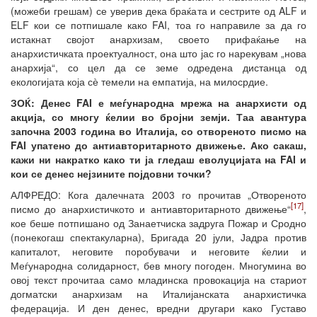
(можеби грешам) се уверив дека браќата и сестрите од ALF и
ELF кои се потпишале како FAI, тоа го направиле за да го
истакнат својот анархизам, своето прифаќање на
анархистичката проектуалност, она што јас го нарекувам „нова
анархија“, со цел да се земе одредена дистанца од
екологијата која сѐ темели на емпатија, на милосрдие.
ЗОЌ: Денес FAI е меѓународна мрежа на анархисти од
акција, со многу ќелии во бројни земји. Таа авантура
започна 2003 година во Италија, со отвореното писмо на
FAI упатено до антиавторитарното движење. Ако сакаш,
кажи ни накратко како ти ја гледаш еволуцијата на FAI и
кои се денес нејзините појдовни точки?
АЛФРЕДО: Кога далечната 2003 го прочитав „Отвореното
[17]
писмо до анархистичкото и антиавторитарното движење“
,
кое беше потпишано од Занаетчиска задруга Пожар и Сродно
(понекогаш спектакуларна), Бригада 20 јули, Јадра против
капиталот, неговите поробувачи и неговите ќелии и
Меѓународна солидарност, бев многу погоден. Многумина во
овој текст прочитаа само младинска провокација на стариот
догматски анархизам на Италијанската анархистичка
федерација. И ден денес, вредни другари како Густаво