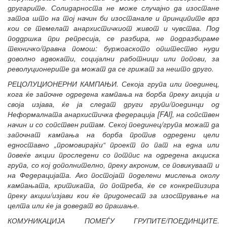
другарите. Солидарноста не може случајно да изостане
затоа што на тој начин би изостанале и принципите врз
кои се темелат анархистичкиот живот и чувства. Под
поддршка при репресија, се разбира, не подразбираме
техничко/правна помош: буржоаското општество нуди
доволно адвокати, социјални работници или попови, за
револуционерите да можат да се грижат за нешто друго.
РЕЦОЛУЦИОНЕРНИ КАМПАЊИ. Секоја група или поединец,
кога ќе започне одредена кампања на борба преку акција и
своја изјава, ќе ја следат други групи/поединци од
Неформалната анархистичка федерација
[FAI], на сопствен
начин и со сопствен ритам. Секој поединец/група можат да
започнат кампања на борба против одредени цели
едноставно „промовирајќи“ проект по пат на една или
повеќе акции проследени со потпис на одредена акциска
група, со кој дополнително, преку акроним, се повикуваат и
на Федерацијата. Ако постојат поделени мислења околу
кампањата, критиката, по потреба, ќе се конкретизира
преку акции/изјави кои ќе придонесат за изострување на
целта или ќе ја доведат во прашање.
КОМУНИКАЦИЈА ПОМЕЃУ ГРУПИТЕ/ПОЕДИНЦИТЕ.