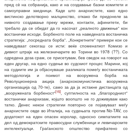
пред сѐ на собранија, како и на создавање базни комитети и
самоуправни заедници. Каде што анархистите, како едно
вистинско делотворно малцинство, откако би придонеле за
нивното создавање преку мрежи, контакти, афинитети, би
требало да се обидат да го насочат „реалното движење“ кон
востанички исходи. Борбеното поле на наведената востаничка
стратегија: „посредната борба“. „Конкретните“ примери кои се
наведуваат секогаш се исти: веќе споменатиот Комизо и
дивиот штрајк на железничарите во Торини во 1978 (??). Со
одредена доза срам, се присетувам, бев сведок на говорот на
еден другар, на едно судење во судскиот процес Марини, кој
на судиите им ја објаснуваше разликата помеѓу востаничката
методологија и поимот на вооружена борба на
Револуционерна акција (анархокомунистичка вооружена
организација од 70-те), само за да ја истакне дистанцата од
[15]
„вооружената борбеност“
, суптилноста на „благородниот“
востанички анархизам, којшто воопшто не го доживувам како
татко. Денес некои стратегии повторно се појавуваат меѓу
анархистите овде во Италија, на судењата против No-TAV, со
додатокот на еден опасен королар, односно симпатиите на
дел од демократските правосудни службеници и левичарските
интелектуалци. Граѓанското општество прифатено со