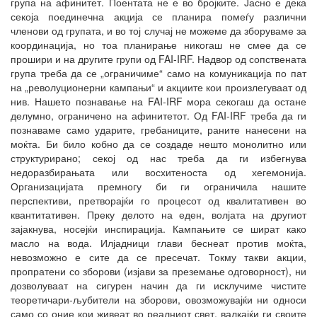
група на афинитет. Поентата не е во бројките. Јасно е дека
секоја поединечна акција се планира помеѓу различни
членови од групата, и во тој случај не можеме да зборуваме за
координација, но тоа планирање никогаш не смее да се
прошири и на другите групи од FAI-IRF. Надвор од сопствената
група треба да се „ограничиме“ само на комуникација по пат
на „револуционерни кампањи“ и акциите кои произлегуваат од
нив. Нашето познавање на FAI-IRF мора секогаш да остане
делумно, ограничено на афинитетот. Од FAI-IRF треба да ги
познаваме само ударите, гребаниците, раните нанесени на
моќта. Би било кобно да се создаде нешто монолитно или
структурирано; секој од нас треба да ги избегнува
недоразбирањата или восхитеноста од хегемонија.
Организацијата премногу би ги ограничила нашите
перспективи, претворајќи го процесот од квалитативен во
квантитативен. Преку делото на еден, волјата на другиот
зајакнува, носејќи инспирација. Кампањите се шират како
масло на вода. Илјадници глави беснеат против моќта,
невозможно е сите да се пресечат. Токму такви акции,
пропратени со зборови (изјави за преземање одговорност), ни
дозволуваат на сигурен начин да ги исклучиме чистите
теоретичари-љубители на зборови, овозможувајќи ни односи
само со оние кои живеат во реалниот свет, валкајќи ги своите