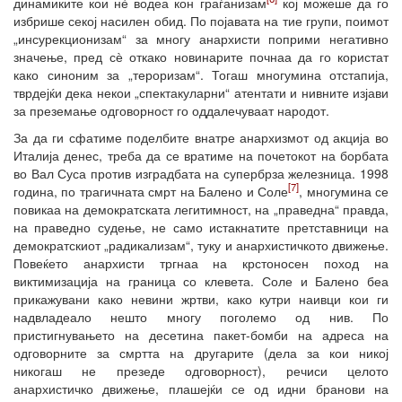
динамиките кои нѐ водеа кон граѓанизам
кој можеше да го
избрише секој насилен обид. По појавата на тие групи, поимот
„инсурекционизам“ за многу анархисти поприми негативно
значење, пред сѐ откако новинарите почнаа да го користат
како синоним за „тероризам“. Тогаш многумина отстапија,
тврдејќи дека некои „спектакуларни“ атентати и нивните изјави
за преземање одговорност го оддалечуваат народот.
За да ги сфатиме поделбите внатре анархизмот од акција во
Италија денес, треба да се вратиме на почетокот на борбата
во Вал Суса против изградбата на супербрза железница. 1998
[7]
година, по трагичната смрт на Балено и Соле
, многумина се
повикаа на демократската легитимност, на „праведна“ правда,
на праведно судење, не само истакнатите претставници на
демократскиот „радикализам“, туку и анархистичкото движење.
Повеќето анархисти тргнаа на крстоносен поход на
виктимизација на граница со клевета. Соле и Балено беа
прикажувани како невини жртви, како кутри наивци кои ги
надвладеало нешто многу поголемо од нив. По
пристигнувањето на десетина пакет-бомби на адреса на
одговорните за смртта на другарите (дела за кои никој
никогаш не презеде одговорност), речиси целото
анархистичко движење, плашејќи се од идни бранови на