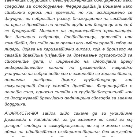
средства за ослободување. Федерацијата ја поимаме како
стабилни односи низ времето, но кои истовремено се
флуидни, во непрестан развој, благодарение на системот
на идеи и практики на новите групи или поединци кои ќе
ѝ
се придружат. Мислиме на недемократска организација:
без пленарни собранија, претставници, делегати или
комитети, без сите оние органи кои имплицираат избор на
лидери, појава на харизматични ликови, која е производ на
самата практика (изјавите за преземање одговорност за
сторените дела) и ширењето на теоријата преку
информативните канали на движењето, накратко
укинување на собранието кое е заменето со хоризонтална,
анонимна расправа помеѓу групи/поединци кои
комуницираат преку самата практика. Федерацијата е
нашата сила, односно силата на групата/поединецот кои
се поддржуваат преку јасно дефинирина спогодба за заемна
поддршка.
АНАРХИСТИЧКА затоа што сакаме да ги уништиме
Државата и Капиталот, за да живееме во свет во кој
„владее“ слобода и самоуправување, во кој е можен секој
облик на општествено експериментирање без меѓусебно