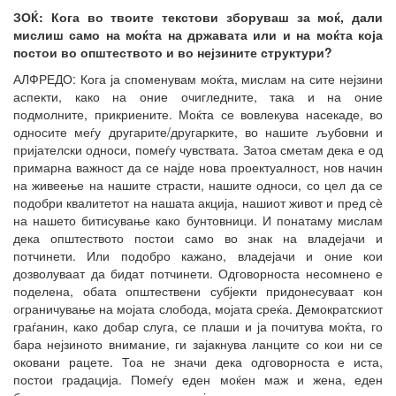
ЗОЌ: Кога во твоите текстови зборуваш за моќ, дали
мислиш само на моќта на државата или и на моќта која
постои во општеството и во нејзините структури?
АЛФРЕДО: Кога ја споменувам моќта, мислам на сите нејзини
аспекти, како на оние очигледните, така и на оние
подмолните, прикриените. Моќта се вовлекува насекаде, во
односите меѓу другарите/другарките, во нашите љубовни и
пријателски односи, помеѓу чувствата. Затоа сметам дека е од
примарна важност да се најде нова проектуалност, нов начин
на живеење на нашите страсти, нашите односи, со цел да се
подобри квалитетот на нашата акција, нашиот живот и пред сѐ
на нашето битисување како бунтовници. И понатаму мислам
дека општеството постои само во знак на владејачи и
потчинети. Или подобро кажано, владејачи и оние кои
дозволуваат да бидат потчинети. Одговорноста несомнено е
поделена, обата општествени субјекти придонесуваат кон
ограничување на мојата слобода, мојата среќа. Демократскиот
граѓанин, како добар слуга, се плаши и ја почитува моќта, го
бара нејзиното внимание, ги зајакнува ланците со кои ни се
оковани рацете. Тоа не значи дека одговорноста е иста,
постои градација. Помеѓу еден моќен маж и жена, еден