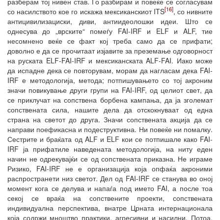
разберам тој нивен став. Го разбирам и повеќе се согласувам
[16]
со насилството кое го искажа мексиканскиот ITS
, со нивните
антицивилизациски, диви, антиидеолошки идеи. Што се
однесува до „врските“ помеѓу FAI-IRF и ELF и ALF, тие
несомнено веќе се факт кој треба само да се прифати;
доволно е да се прочитаат изјавите за преземање одговорност
на руската ELF-FAI-IRF и мексиканската ALF-FAI. Иако може
да испадне дека се повторувам, морам да нагласам дека FAI-
IRF е методологија, метода; потпишувањето со тој акроним
значи повикување други групи на FAI-IRF, од целиот свет, да
се приклучат на сопствена борбена кампања, да ја зголемат
сопствената сила, нашите дела да отскокнуваат од една
страна на светот до друга. Значи сопствената акција да се
направи поефикасна и подеструктивна. Ни повеќе ни помалку.
Сестрите и браќата од ALF и ELF кои се потпишале како FAI-
IRF ја прифатиле наведената методологија, на ниту еден
начин не одрекувајќи се од сопствената приказна. Не играме
Ризико, FAI-IRF не е организација која опфаќа акроними
распространети низ светот. Дел од FAI-IRF се станува во оној
момент кога се делува и напаѓа под името FAI, а после тоа
секој се враќа на сопствените проекти, сопствената
индивидуална перспектива, внатре Црната интернационала
која содржи мноштво практики, агресивни и насилни. Потоа,