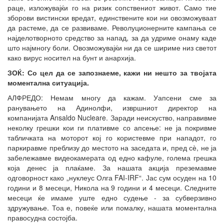
раце, изложувајќи го на ризик сопствениот живот. Само тие
зборови вистински вредат, единствените кои ни овозможуваат
да растеме, да се развиваме. Револуционерните кампања се
најделотворното средство за напад, за да удриме онаму каде
што најмногу боли. Овозможувајќи ни да се шириме низ светот
како вирус носител на бунт и анархија.
ЗОЌ:
Со цел да се запознаеме, кажи ни нешто за твојата
моментална ситуација.
АЛФРЕДО: Немам многу да кажам. Уапсени сме за
ранувањето на Адинолфи, извршниот директор на
компанијата Ansaldo Nucleare. Заради неискуство, направивме
неколку грешки кои ги плативме со апсење: не ја покривме
табличката на моторот кој го користевме при нападот, го
паркиравме преблизу до местото на заседата и, пред сѐ, не ја
забележавме видеокамерата од едно кафуле, голема грешка
која денес ја плаќаме. За нашата акција преземавме
одговорност како „нуклеус Олга FAI-IRF“. Јас сум осуден на 10
години и 8 месеци, Никола на 9 години и 4 месеци. Следните
месеци ќе имаме уште едно судење - за субверзивно
здружување. Тоа е, повеќе или помалку, нашата моментална
правосудна состојба.