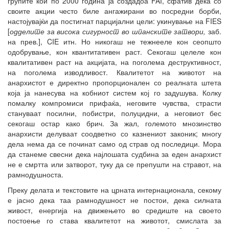
групите кои по 2000 година ја создадоа FAI, сфатив дека со
своите акции често биле ангажирани во посредни борби,
настојувајќи да постигнат парцијални цели: укинување на FIES
[
одделите за висока сигурност во шпанските затвори
,
заб.
на прев.], CIE итн. Но никогаш не тежнееле кон сеопшто
одобрување, кон квантитативен раст. Секогаш целеле кон
квалитативен раст на акцијата, на поголема деструктивност,
на поголема изводливост. Квалитетот на животот на
анархистот е директно пропорционален со реалната штета
која ја нанесува на кобниот систем кој го задушува. Колку
помалку компромиси прифаќа, неговите чувства, страсти
стануваат посилни, побистри, полуцидни, а неговиот бес
секогаш остар како брич. За жал, големото мнозинство
анархисти делуваат соодветно со казнениот законик; многу
дела нема да се починат само од страв од последици. Мора
да станеме свесни дека најлошата судбина за еден анархист
не е смртта или затворот, туку да се препушти на стравот, на
рамнодушноста.
Преку делата и текстовите на црната интернационала, секому
е јасно дека таа рамнодушност не постои, дека силната
живост, енергија на движењето во средиште на своето
постоење го става квалитетот на животот, смислата за