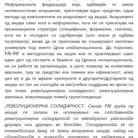
Неформалната федерација која, одбивајќи го секое
хегемоностичко искушение, претставува едно средство, една
метода од компонентите на анархизмот од акција. Анархизмот
од акција само кога е неформален, кога не се присилува на
организациони структури (специфични, формални, синтези),
кога не е опседнат со одобренија (што значи ја одбива
политиката), може да се препознае во поширокиот хаотичен
универзум под името
Црна интернационала
. Да појаснам,
FAI-IRF е методологија на акции кои ги практикуваат само
еден дел од сестрите и браќата од Црната интернационала,
не се работи за организација, а уште помалку за колективен
акроним, туку за средство кое тежнее кон ефикасност, кому
цел му е да ги зајакне нуклеусите и другарите/другарките од
акција по пат на спогодба за меѓусебна поддршка во врска со
три точки: револуционерна солидарност, револуционерна
кампања, комуникација помеѓу групи/поединци:
„РЕВОЛУЦИОНЕРНА СОЛИДАРНОСТ. Секоја FAI група од
акција се залага за искажување на сопствената
револуционерна солидарност со евентуално уапсените
другари или другари во бегство. Солидарноста ќе се
конкретизира пред с
ѐ преку вооружена акција, напад на
структурите и личности одговорни за затворање на