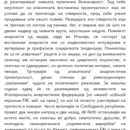
ја разоткриваат нивната практична безначајност. Зад себе
неуспехот на класичната востаничка проектуалност која не
успева да се прилагоди на стварноста, пред себе учени
предавања или нешто повеќе. Реакцијата кон стварноста која
ги прегази се состои од паника, бес и омраза кон сѐ што се
движи надвор од нивните крути, неуспешни нацрти. Повеќето
анархисти од акција, овде во Италија, се состојат од
востанички анархисти кои со недвосмислен ентузијазам и
жртвување ја прифатиле социјалната тенденција. Понекогаш
ќе си ги „извалкаат“ рацете и со акција, но дел од вниманието
секогаш им останува насочено на цивилното општество, и
секогаш ги одмеруваат, со целосно политички интерес, своите
чекори. Тргнувајќи од „класичната“ анархистичка
проектуалност, денес стигнаа до револуционерен
„граѓанизам“, чудото на политичкиот реализам. За неколку
години едвај ќе ги разликуваме од активистите на
Италијанската анархистичка федерација [
го имаат истиот
акроним
FAI
,
заб. на прев.], со кои сѐ почесто учествуваат на
протести и поворки. Често величајќи ги Слободните републики,
прават два чекори напред и два назад,
de facto
останувајќи на
истото место, но секогаш во добро, симпатично друштво. И
незгодата, таканаречената „пореметена варијабла“ на
анархизмот од акција во Италија, неформалната FAI и пред сѐ