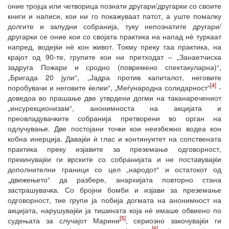
оние тројца или четворица познати другари/другарки со своите
книги и написи, кои ни го покажуваат патот, а уште помалку
долгите и залудни собранија, туку непознатите другари/
другарки се оние кои со својата практика на напад нѐ туркаат
напред, водејќи нѐ кон живот. Токму преку таа практика, на
крајот од 90-те, групите кои ни претходат – „Занаетчиска
задруга Пожари и сродно (повремено спектакуларна)“,
„Бригада 20 јули“, „Јадра против капиталот, неговите
[4]
поробувачи и неговите ќелии“, „Меѓународна солидарност“
-
доведоа во прашање две утврдени догми на таканаречениот
„инсурекционизам“, анонимноста на акцијата и
преовладувачките собранија претворени во орган на
одлучување. Две постојани точки кои неизбежно водеа кон
кобна инерција. Давајќи ѝ глас и континуитет на сопствената
практика преку изјавите за преземање одговорност,
прекинувајќи ги врските со собранијата и не поставувајќи
дополнителни граници со цел „народот“ и остатокот од
„движењето“ да разбере, анархијата повторно стана
застрашувачка. Со бројни бомби и изјави за преземање
одговорност, тие групи ја побија догмата на анонимност на
акцијата, нарушувајќи ја тишината која нѐ имаше обвиено по
[5]
судењата за случајот Марини
, сериозно закочувајќи ги
[6]