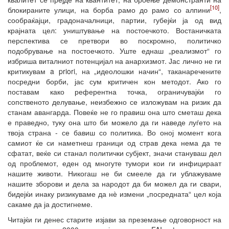
[10]
блокираните улици, на борба рамо до рамо со алпини
,
сообраќајци, градоначалници, партии, губејќи ја од вид
крајната цел: уништување на постоечкото. Востаничката
перспектива се претвори во поскромно, политичко
подобрување на постоечкото. Уште еднаш „реализмот“ го
избриша виталниот потенцијал на анархизмот. Јас лично не ги
критикувам a priori, на „идеолошки начин“, таканаречените
посредни борби, јас сум критичен кон методот. Ако го
поставам како референтна точка, ограничувајќи го
сопственото делување, неизбежно се изложувам на ризик да
станам авангарда. Повеќе не го правиш она што сметаш дека
е праведно, туку она што би можело да ги наведе луѓето на
твоја страна - се бавиш со политика. Во оној момент кога
самиот ќе си наметнеш граници од страв дека нема да те
сфатат, веќе си станал политички субјект, значи стануваш дел
од проблемот, еден од многуте тумори кои ги инфицираат
нашите животи. Никогаш не би смееле да ги ублажуваме
нашите зборови и дела за народот да би можел да ги свари,
бидејќи инаку ризикуваме да нѐ измени „посредната“ цел која
сакаме да ја достигнеме.
Читајќи ги денес старите изјави за преземање одговорност на