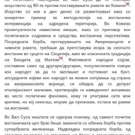
[8]
искуството од 80-те против поставувањето ракети во Комизо
.
Искуство со кое и ден денес се разметнуваат како со
конкретен пример за методологија на востаничка
интервенција на одредена територија. Во Комизо
проектуалноста навистина имаше, иако со приговор кон
политичката содржина и средства, востаничка перспектива.
Посредната борба, протерувањето на Американците и
нивните ракети, требаше да претставува искра за сеопшто
востание во срцето на Сицилија, како во класичната традиција
[9]
на Бандата од Матезе
. Фиктивните народни сојузи,
составени само од другари/другарки, популистичките говори
кон народот за да го заплашат и поттикнат на бунт,
апсурдните изјави кон народот за можни силувања од страна
на американските војници, се обидоа да го допрат
италијанскиот мачизам, претворајќи го наведениот ангажман
во чисто политички феномен, кому ги упатувам сите мои
критики, но кој секогаш, морам да признаам, остана во рамки
на востание.
Во Вал Суса нештата се одиграа поинаку, од самиот почеток
востаничката цел брзо беше заменета со обична борба против
супербрзата железница. Надвладеа посредната борба, од
квалитет се прејде на квантитет, на броење демонстранти на