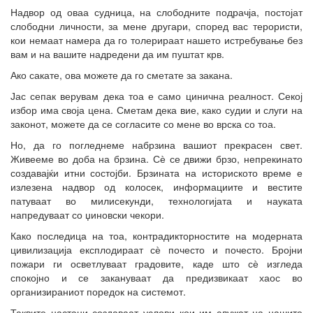
Надвор од оваа судница, на слободните подрачја, постојат
слободни личности, за мене другари, според вас терористи,
кои немаат намера да го толерираат нашето истребување без
вам и на вашите надредени да им пуштат крв.
Ако сакате, ова можете да го сметате за закана.
Јас сепак верувам дека тоа е само цинична реалност. Секој
избор има своја цена. Сметам дека вие, како судии и слуги на
законот, можете да се согласите со мене во врска со тоа.
Но, да го погледнеме набрзина вашиот прекрасен свет.
Живееме во доба на брзина. Сѐ се движи брзо, непрекинато
создавајќи итни состојби. Брзината на историското време е
излезена надвор од колосек, информациите и вестите
патуваат во милисекунди, технологијата и науката
напредуваат со џиновски чекори.
Како последица на тоа, контрадикторностите на модерната
цивилизација експлодираат сѐ почесто и почесто. Бројни
пожари ги осветлуваат градовите, каде што сѐ изгледа
спокојно и се закануваат да предизвикаат хаос во
организираниот поредок на системот.
Таквите настани создаваат услови кои им служат на нашите