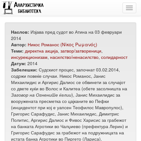
Toggl
navig
Наслов:
Изјава пред судот во Атина на 03 февруари
2014
Автор:
Никос Романос (Νίκος Ρωμανός)
Теми:
директна акција
,
затвор/затвореници
,
инсурекционизам
,
насилство/ненасилство
,
солидарност
Датум:
2014
Забелешки:
Судскиот процес, започнат 03.02.2014,
содржи повеќе случаи. Никос Романос, Јанис
Михаилидис и Аргирис Далиос се обвинети за случајот
со двете куќи во Волос и Калитеа (обете засолништа на
Заговор на Огнените ќелии
), Јанис Михаилидис за
вооружената пресметка со цајканите во Пефки
(инцидентот при кој е уапсен Теофилос Мавропулос),
Григорис Сарафудис, Јанис Михаилидис, Димитрис
Политис, Аргирис Далиос и Фивос Харисис за грабежот
на банката Агротики во Чалџиево (префектура Лерин) и
Григорис Сарафудис за грабежот на подружницата на
истата банка Агротики во Пиргето (Лариса).