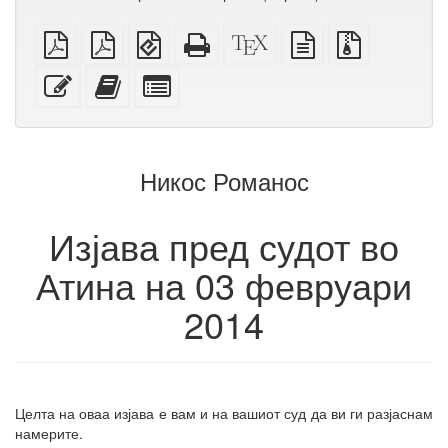
обичен
А4
EPUB
Целосен
XeLaTeX
изворот
Изворни
PDF
PDF
(за
HTML
извор
во
датотеки
за
мобилни
(за
обичен
со
Уреди
Додади
Избери
печатење
уреди)
печатење)
текст
прилози
го
го
поединечни
овој
овој
делови
текст
текст
за
на
збирка
Никос Романос
збирката
Изјава пред судот во
Атина на 03 февруари
2014
Целта на оваа изјава е вам и на вашиот суд да ви ги разјаснам
намерите.