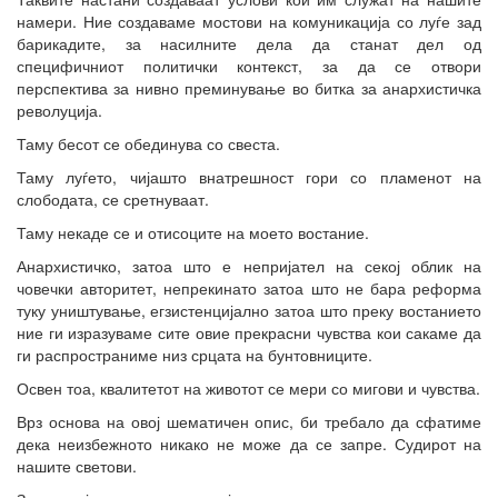
намери. Ние создаваме мостови на комуникација со луѓе зад
барикадите, за насилните дела да станат дел од
специфичниот политички контекст, за да се отвори
перспектива за нивно преминување во битка за анархистичка
револуција.
Таму бесот се обединува со свеста.
Таму луѓето, чијашто внатрешност гори со пламенот на
слободата, се сретнуваат.
Таму некаде се и отисоците на моето востание.
Анархистичко, затоа што е непријател на секој облик на
човечки авторитет, непрекинато затоа што не бара реформа
туку уништување, егзистенцијално затоа што преку востанието
ние ги изразуваме сите овие прекрасни чувства кои сакаме да
ги распространиме низ срцата на бунтовниците.
Освен тоа, квалитетот на животот се мери со мигови и чувства.
Врз основа на овој шематичен опис, би требало да сфатиме
дека неизбежното никако не може да се запре. Судирот на
нашите светови.