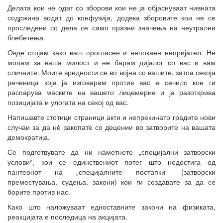
Делата кои не одат со зборови кои не ја објаснуваат нивната
содржина водат до конфузија, додека зборовите кои не се
проследени со дела се само празни значења на неутрални
блебетења.
Овде стојам како ваш прогласен и непокаен непријател. Не
молам за ваша милост и не барам дијалог со вас и вам
сличните. Моите вредности се во војна со вашите, затоа секоја
реченица која ја изговарам против вас е сечило кое ги
распарува маските на вашето лицемерие и ја разоткрива
позицијата и улогата на секој од вас.
Напишавте стотици страници акти и непрекинато градите нови
случаи за да нѐ закопате со децении во затворите на вашата
демократија.
Се подготвувате да ни наметнете „специјални затворски
услови“, кои се единствениот потег што недостига од
пантеонот на „специјалните постапки“ (затворски
преместувања, судења, закони) кои ги создавате за да се
борите против нас.
Како што наложуваат едноставните закони на физиката,
реакцијата е последица на акцијата.