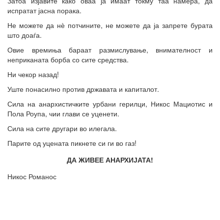
Затоа изјавите како оваа ја имаат токму таа намера, да
испратат јасна порака.
Не можете да нѐ потчините, не можете да ја запрете бурата
што доаѓа.
Овие времиња бараат размислување, внимателност и
неприканата борба со сите средства.
Ни чекор назад!
Уште понасилно против државата и капиталот.
Сила на анархистичките урбани герилци, Никос Мациотис и
Пола Роупа, чии глави се уценети.
Сила на сите другари во илегала.
Парите од уцената пикнете си ги во газ!
ДА ЖИВЕЕ АНАРХИЈАТА!
Никос Романос