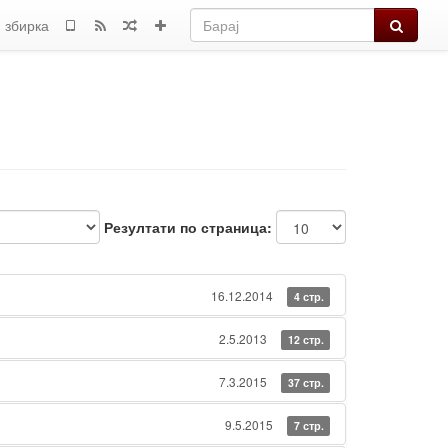
Барај
 збирка
Резултати по страница:
16.12.2014
4 стр.
2.5.2013
12 стр.
7.3.2015
37 стр.
9.5.2015
7 стр.