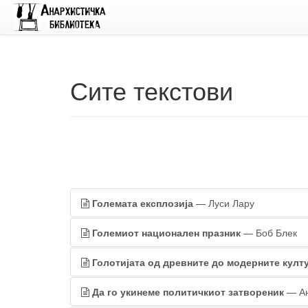
Сите текстови
Големата експлозија
— Луси Лару
Големиот национален празник
— Боб Блек
Голотијата од древните до модерните култ
Да го укинеме политичкиот затвореник
— Ан