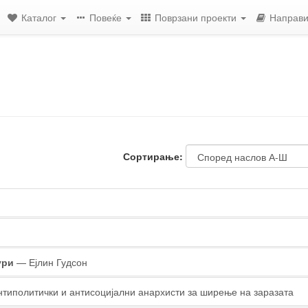
Каталог
Повеќе
Поврзани проекти
Направи
Сортирање:
ури
— Ејлин Гудсон
типолитички и антисоцијални анархисти за ширење на заразата