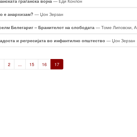
анската граѓанска војна
— Еди Конлон
о е анархизам?
— Џон Зерзан
селм Белегариг – Бранителот на слободата
— Томе Липовски, А
адоста и регресијата во инфантилно општество
— Џон Зерзан
1
2
...
15
16
17