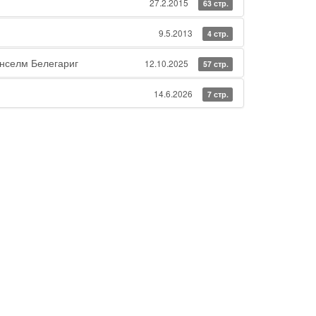
27.2.2015
63 стр.
9.5.2013
4 стр.
нселм Белегариг
12.10.2025
57 стр.
14.6.2026
7 стр.