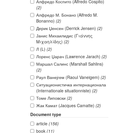
Алфредо Коспито (Alfredo Cospito)
(2)
Алфредо М. Бонано (Alfredo M.
Bonanno)
(2)
Дерик Џенсен (Derrick Jensen)
(2)
Јанис Михаилидис (Γιάννης
Μιχαηλίδης)
(2)
Л (L)
(2)
Лоренс Џарач (Lawrence Jarach)
(2)
Маршал Салинс (Marshall Sahlins)
(2)
Раул Ванејгем (Raoul Vaneigem)
(2)
Ситуационистичка интернационала
(Internationale situationniste)
(2)
Томе Липовски
(2)
Жак Камат (Jacques Camatte)
(2)
Document type
article
(156)
book
(11)