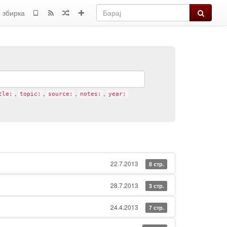
Барај
 збирка
,
,
,
,
tle:
topic:
source:
notes:
year:
22.7.2013
8 стр.
28.7.2013
3 стр.
24.4.2013
7 стр.