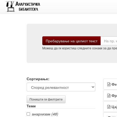
Барај
Пребарување на целиот текст
Можеш да ги користиш следните ознаки за да преб
Филтрирање
Рез
Сортирање:
Фе
на
од
резултатите
пре
Фр
Поништи ги филтрите
Теми
Ца
анархизам
(48)