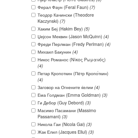
Ферал Фаун (Feral Faun)
(7)
Теодор Качински (Theodore
Kaczynski)
(7)
Хаким Беј (Hakim Bey)
(5)
Џејсон Меквин (Jason McQuinn)
(4)
Фреди Перлман (Fredy Perlman)
(4)
Михаил Бакунин
(4)
Никос Романос (Νίκος Ρωμανός)
(4)
Петар Кропоткин (Пётр Кропо́ткин)
(4)
Заговор на Огнените ќелии
(4)
Ема Голдман (Emma Goldman)
(3)
Ги Дебор (Guy Debord)
(3)
Масимо Пасамани (Massimo
Passamani)
(3)
Никола Гаи (Nicola Gai)
(3)
Жак Елил (Jacques Ellul)
(3)