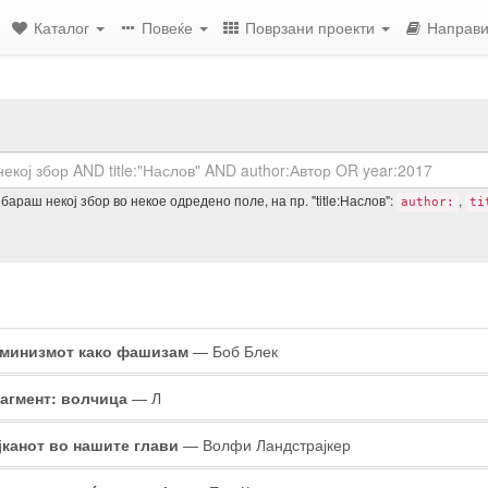
Каталог
Повеќе
Поврзани проекти
Направи
араш некој збор во некое одредено поле, на пр. "title:Наслов":
,
author:
ti
ултати
минизмот како фашизам
— Боб Блек
барувањето
агмент: волчица
— Л
јканот во нашите глави
— Волфи Ландстрајкер