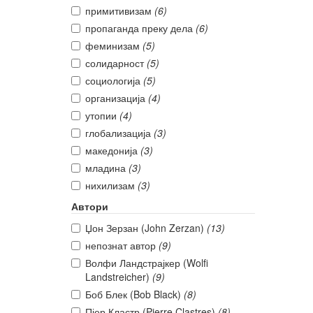
примитивизам
(6)
пропаганда преку дела
(6)
феминизам
(5)
солидарност
(5)
социологија
(5)
организација
(4)
утопии
(4)
глобализација
(3)
македонија
(3)
младина
(3)
нихилизам
(3)
Автори
Џон Зерзан (John Zerzan)
(13)
непознат автор
(9)
Волфи Ландстрајкер (Wolfi
Landstreicher)
(9)
Боб Блек (Bob Black)
(8)
Пјер Кластр (Pierre Clastres)
(8)