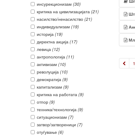
Шп
инсурекционизам
(30)
критика на цивилизацијата
(21)
Шт
насилство/ненасилство
(21)
индивидуализам
(19)
Ан
историја
(19)
Мл
директна акција
(17)
левица
(12)
антропологија
(11)
«
активизам
(10)
револуција
(10)
демократија
(9)
капитализам
(9)
критика на работата
(9)
отпор
(9)
техника/технологија
(9)
ситуационизам
(7)
затвор/затвореници
(7)
отуѓување
(6)