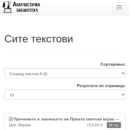
Toggl
navig
Сите текстови
Сортирање:
Резултати по страница:
Причините и значењето на Првата светска војна
—
Џон Зерзан
13.5.2013
34 стр.