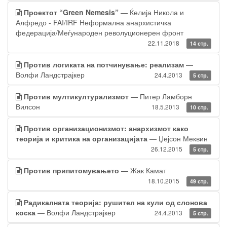
Проектот “Green Nemesis”
— Ќелија Никола и
Алфредо - FAI/IRF Неформална анархистичка
федерација/Меѓународен револуционерен фронт
22.11.2018
14 стр.
Против логиката на потчинување: реализам
—
Волфи Ландстрајкер
24.4.2013
5 стр.
Против мултикултурализмот
— Питер Ламборн
Вилсон
18.5.2013
10 стр.
Против организационизмот: анархизмот како
теорија и критика на организацијата
— Џејсон Меквин
26.12.2015
5 стр.
Против припитомувањето
— Жак Камат
18.10.2015
49 стр.
Радикалната теорија: рушител на кули од слонова
коска
— Волфи Ландстрајкер
24.4.2013
5 стр.