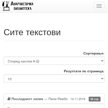
Toggl
navig
Сите текстови
Сортирање:
Резултати по страница:
Последниот хипик
— Пени Рембо
14.11.2016
45 стр.