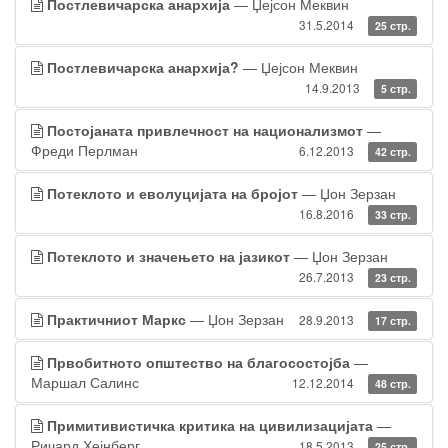
Постлевичарска анархија
— Џејсон Меквин
31.5.2014
25 стр.
Постлевичарска анархија?
— Џејсон Меквин
14.9.2013
5 стр.
Постојаната привлечност на национализмот
—
Фреди Перлман
6.12.2013
42 стр.
Потеклото и еволуцијата на бројот
— Џон Зерзан
16.8.2016
33 стр.
Потеклото и значењето на јазикот
— Џон Зерзан
26.7.2013
23 стр.
Практичниот Маркс
— Џон Зерзан
28.9.2013
17 стр.
Првобитното општество на благосостојба
—
Маршал Салинс
12.12.2014
48 стр.
Примитивистичка критика на цивилизацијата
—
Ричард Хејнберг
18.5.2013
25 стр.