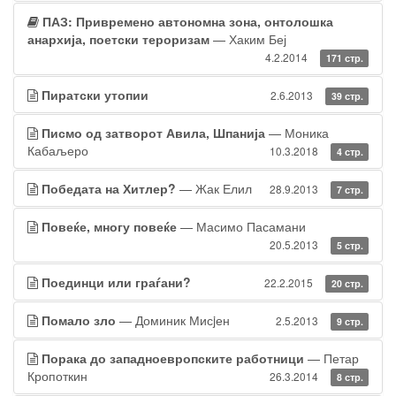
ПАЗ: Привремено автономна зона, онтолошка
анархија, поетски тероризам
— Хаким Беј
4.2.2014
171 стр.
Пиратски утопии
2.6.2013
39 стр.
Писмо од затворот Авила, Шпанија
— Моника
Кабаљеро
10.3.2018
4 стр.
Победата на Хитлер?
— Жак Елил
28.9.2013
7 стр.
Повеќе, многу повеќе
— Масимо Пасамани
20.5.2013
5 стр.
Поединци или граѓани?
22.2.2015
20 стр.
Помало зло
— Доминик Мисjен
2.5.2013
9 стр.
Порака до западноевропските работници
— Петар
Кропоткин
26.3.2014
8 стр.