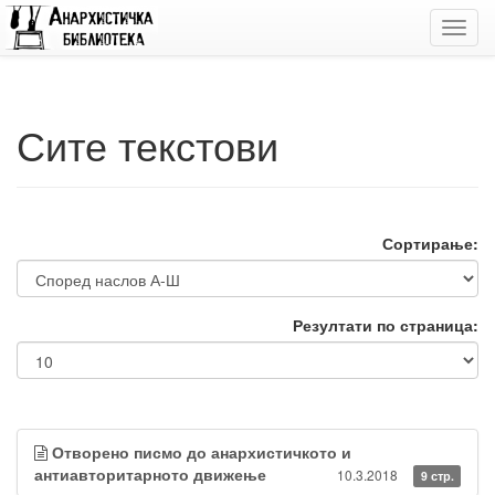
Toggl
navig
Сите текстови
Сортирање:
Резултати по страница:
Отворено писмо до анархистичкото и
антиавторитарното движење
10.3.2018
9 стр.