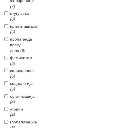
затвореници
(7)
отуѓување
(6)
примитивизам
(6)
пропаганда
преку
дела
(6)
феминизам
(5)
солидарност
(5)
социологија
(5)
организација
(4)
утопии
(4)
глобализација
(3)