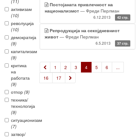
(11)
Постојаната привлечност на
активизам
национализмот
— Фреди Перлман
(10)
6.12.2013
42 стр.
револуција
(10)
Репродукција на секојдневниот
живот
— Фреди Перлман
демократија
(9)
6.5.2013
37 стр.
капитализам
(9)
критика
«
1
2
3
4
5
6
...
на
»
работата
16
17
(9)
отпор
(9)
техника/
технологија
(9)
ситуационизам
(7)
затвор/