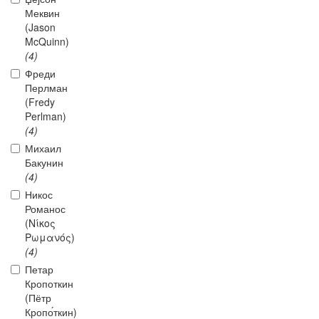
Меквин
(Jason
McQuinn)
(4)
Фреди
Перлман
(Fredy
Perlman)
(4)
Михаил
Бакунин
(4)
Никос
Романос
(Νίκος
Ρωμανός)
(4)
Петар
Кропоткин
(Пётр
Кропо́ткин)