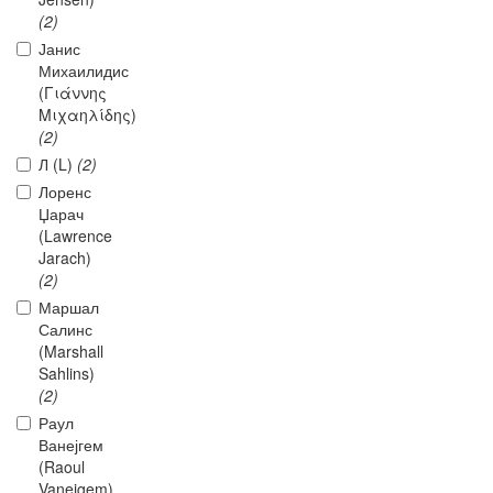
(2)
Јанис
Михаилидис
(Γιάννης
Μιχαηλίδης)
(2)
Л (L)
(2)
Лоренс
Џарач
(Lawrence
Jarach)
(2)
Маршал
Салинс
(Marshall
Sahlins)
(2)
Раул
Ванејгем
(Raoul
Vaneigem)