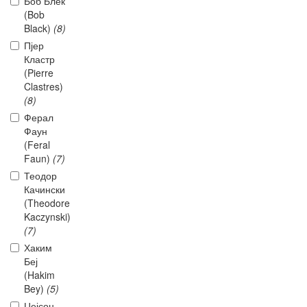
Боб Блек
(Bob
Black)
(8)
Пјер
Кластр
(Pierre
Clastres)
(8)
Ферал
Фаун
(Feral
Faun)
(7)
Теодор
Качински
(Theodore
Kaczynski)
(7)
Хаким
Беј
(Hakim
Bey)
(5)
Џејсон