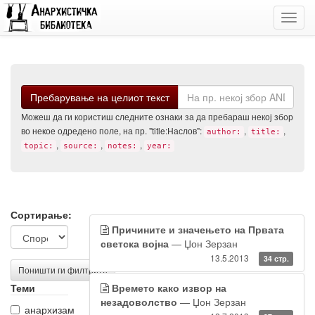
Toggl
navig
Барај
Пребарување на целиот текст
Можеш да ги користиш следните ознаки за да пребараш некој збор
во некое одредено поле, на пр. "title:Наслов":
,
,
author:
title:
,
,
,
topic:
source:
notes:
year:
Филтрирање
Резултати
Сортирање:
Причините и значењето на Првата
на
од
светска војна
— Џон Зерзан
резултатите
пребарувањето
13.5.2013
34 стр.
Поништи ги филтрите
Теми
Времето како извор на
незадоволство
— Џон Зерзан
анархизам