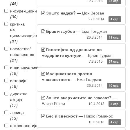
12.7.2013
37 стр.
(48)
инсурекционизам
Зошто надеж?
— Џон Зерзан
(30)
27.3.2014
4 стр.
критика
на
Брак и љубов
— Ема Голдман
цивилизацијата
26.3.2014
11 стр.
(21)
насилство/
Голотијата од древните до
ненасилство
модерните култури
— Ејлин Гудсон
(21)
7.3.2015
37 стр.
индивидуализам
(19)
Малцинството против
мнозинството
— Ема Голдман
историја
26.3.2014
(19)
10 стр.
директна
Зошто анархистите не гласаат?
—
акција
Елизе Рекли
19.4.2013
3 стр.
(17)
левица
Бес и свесност
— Никос Романос
(12)
10.3.2018
4 стр.
антропологија