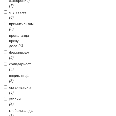
затвореници
(7)
отуѓување
(6)
примитивизам
(6)
пропаганда
преку
дела
(6)
феминизам
(5)
солидарност
(5)
социологија
(5)
организација
(4)
утопии
(4)
глобализација
(3)