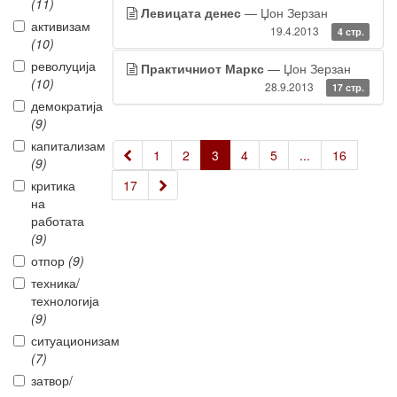
(11)
Левицата денес
— Џон Зерзан
активизам
19.4.2013
4 стр.
(10)
револуција
Практичниот Маркс
— Џон Зерзан
(10)
28.9.2013
17 стр.
демократија
(9)
капитализам
«
1
2
3
4
5
...
16
(9)
»
критика
17
на
работата
(9)
отпор
(9)
техника/
технологија
(9)
ситуационизам
(7)
затвор/