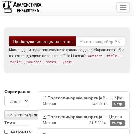
Toggl
navig
Барај
Пребарување на целиот текст
Можеш да ги користиш следните ознаки за да пребараш некој збор
во некое одредено поле, на пр. "title:Наслов":
,
,
author:
title:
,
,
,
topic:
source:
notes:
year:
Филтрирање
Резултати
Сортирање:
Постлевичарска анархија?
— Џејсон
на
од
Меквин
14.9.2013
5 стр.
резултатите
пребарувањето
Поништи ги филтрите
Постлевичарска анархија
— Џејсон
Теми
Меквин
31.5.2014
25 стр.
анархизам