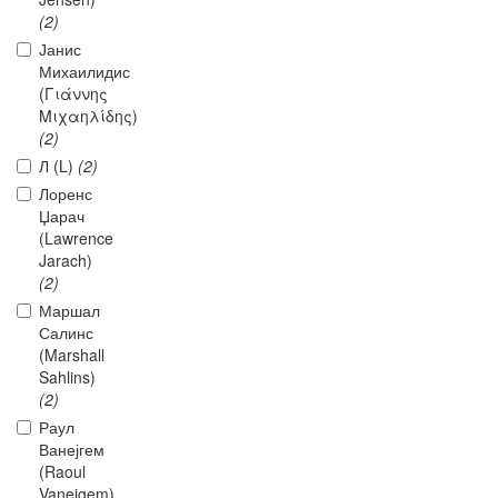
(2)
Јанис
Михаилидис
(Γιάννης
Μιχαηλίδης)
(2)
Л (L)
(2)
Лоренс
Џарач
(Lawrence
Jarach)
(2)
Маршал
Салинс
(Marshall
Sahlins)
(2)
Раул
Ванејгем
(Raoul
Vaneigem)