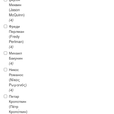
Меквин
(Jason
McQuinn)
(4)
Фреди
Перлман
(Fredy
Perlman)
(4)
Михаил
Бакунин
(4)
Никос
Романос
(Νίκος
Ρωμανός)
(4)
Петар
Кропоткин
(Пётр
Кропо́ткин)