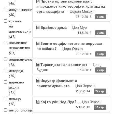
Против организационизмот:
(48)
анархизмот како теорија и критика на
инсурекционизам
организацијата
— Џејсон Меквин
(30)
26.12.2015
5 стр.
критика
на
Враќање дома
— Џон Мур
цивилизацијата
14.5.2013
9 стр.
(21)
насилство/
Зошто социјалистите не веруваат
ненасилство
во забава?
— Џорџ Орвел
(21)
29.12.2014
9 стр.
индивидуализам
(19)
Тиранијата на часовникот
— Џорџ
Вудкок
27.3.2014
историја
7 стр.
(19)
Индустријализмот и
директна
припитомувањето
— Џон Зерзан
акција
20.8.2014
22 стр.
(17)
левица
Кој го уби Нед Луд?
— Џон Зерзан
(12)
5.10.2013
11 стр.
антропологија