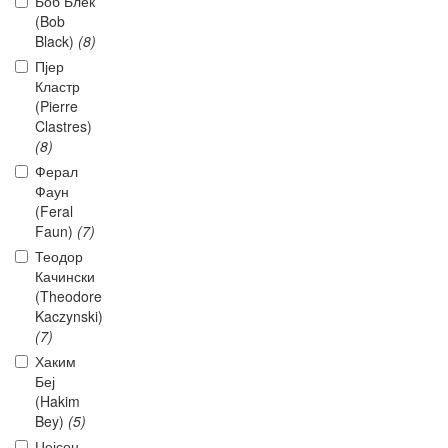
Боб Блек
(Bob
Black)
(8)
Пјер
Кластр
(Pierre
Clastres)
(8)
Ферал
Фаун
(Feral
Faun)
(7)
Теодор
Качински
(Theodore
Kaczynski)
(7)
Хаким
Беј
(Hakim
Bey)
(5)
Џејсон