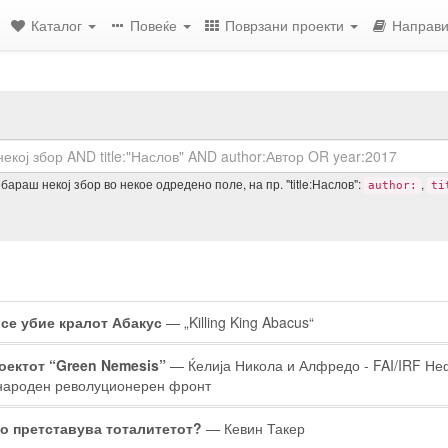
Каталог
Повеќе
Поврзани проекти
Направи
араш некој збор во некое одредено поле, на пр. "title:Наслов":
,
author:
ti
ултати
 се убие кралот Абакус
— „Killing King Abacus“
барувањето
оектот “Green Nemesis”
— Ќелија Никола и Алфредо - FAI/IRF Не
народен револуционерен фронт
о претставува тоталитетот?
— Кевин Такер