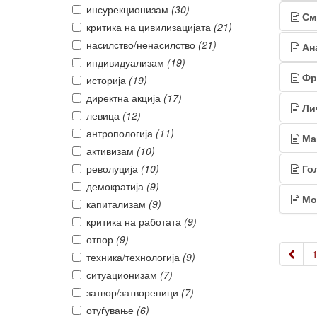
инсурекционизам
(30)
См
критика на цивилизацијата
(21)
насилство/ненасилство
(21)
Ан
индивидуализам
(19)
Фр
историја
(19)
директна акција
(17)
Ли
левица
(12)
антропологија
(11)
Ма
активизам
(10)
револуција
(10)
Го
демократија
(9)
Мо
капитализам
(9)
критика на работата
(9)
отпор
(9)
«
техника/технологија
(9)
ситуационизам
(7)
затвор/затвореници
(7)
отуѓување
(6)