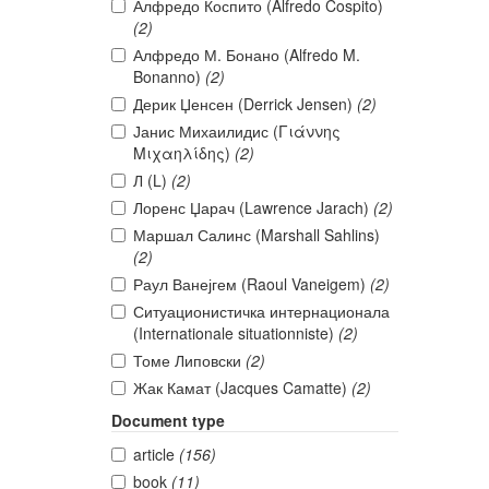
Алфредо Коспито (Alfredo Cospito)
(2)
Алфредо М. Бонано (Alfredo M.
Bonanno)
(2)
Дерик Џенсен (Derrick Jensen)
(2)
Јанис Михаилидис (Γιάννης
Μιχαηλίδης)
(2)
Л (L)
(2)
Лоренс Џарач (Lawrence Jarach)
(2)
Маршал Салинс (Marshall Sahlins)
(2)
Раул Ванејгем (Raoul Vaneigem)
(2)
Ситуационистичка интернационала
(Internationale situationniste)
(2)
Томе Липовски
(2)
Жак Камат (Jacques Camatte)
(2)
Document type
article
(156)
book
(11)