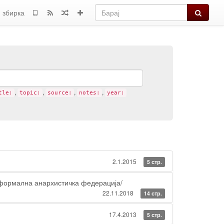
Барај
 збирка
,
,
,
,
tle:
topic:
source:
notes:
year:
2.1.2015
5 стр.
формална анархистичка федерација/
22.11.2018
14 стр.
17.4.2013
5 стр.