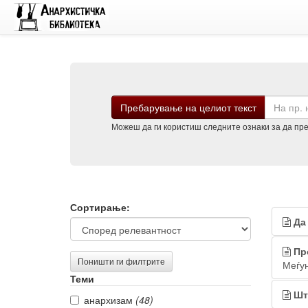
Барај
Пребарување на целиот текст
Можеш да ги користиш следните ознаки за да преб
Филтрирање
Рез
Сортирање:
Да
на
од
резултатите
пре
Пр
Поништи ги филтрите
Меѓу
Теми
Шт
анархизам
(48)