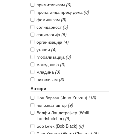
примитивизам
(6)
пропаганда преку дела
(6)
феминизам
(5)
солидарност
(5)
социологија
(5)
организација
(4)
утопии
(4)
глобализација
(3)
македонија
(3)
младина
(3)
нихилизам
(3)
Автори
Џон Зерзан (John Zerzan)
(13)
непознат автор
(9)
Волфи Ландстрајкер (Wolfi
Landstreicher)
(9)
Боб Блек (Bob Black)
(8)
Пјер Кластр (Pierre Clastres)
(8)