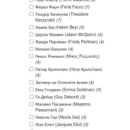
Ферал Фаун (Feral Faun)
(7)
Теодор Качински (Theodore
Kaczynski)
(7)
Хаким Беј (Hakim Bey)
(5)
Џејсон Меквин (Jason McQuinn)
(4)
Фреди Перлман (Fredy Perlman)
(4)
Михаил Бакунин
(4)
Никос Романос (Νίκος Ρωμανός)
(4)
Петар Кропоткин (Пётр Кропо́ткин)
(4)
Заговор на Огнените ќелии
(4)
Ема Голдман (Emma Goldman)
(3)
Ги Дебор (Guy Debord)
(3)
Масимо Пасамани (Massimo
Passamani)
(3)
Никола Гаи (Nicola Gai)
(3)
Жак Елил (Jacques Ellul)
(3)