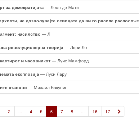
рт за демократијата
— Леон де Мати
архисти, не дозволувајте левицата да ви го расипе располож
агмент: насилство
— Л
чна револуционерна теорија
— Лери Ло
настирот и часовникот
— Луис Мамфорд
лемата експлозија
— Луси Лару
ите ставови
— Михаил Бакунин
»
1
2
...
4
5
6
7
8
...
16
17