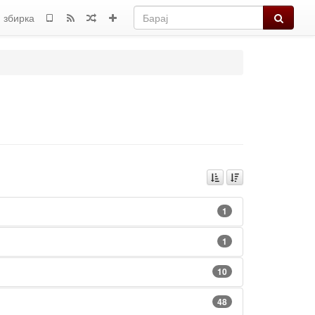
Барај
 збирка
1
1
10
48