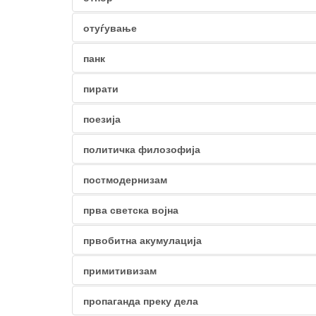
отуѓување
панк
пирати
поезија
политичка филозофија
постмодернизам
прва светска војна
првобитна акумулација
примитивизам
пропаганда преку дела