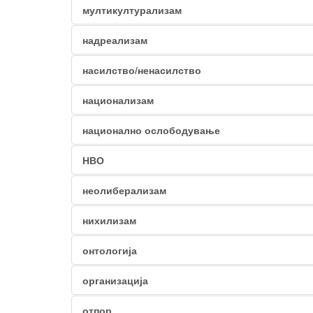
мултикултурализам
надреализам
насилство/ненасилство
национализам
национално ослободување
НВО
неолиберализам
нихилизам
онтологија
организација
отпор