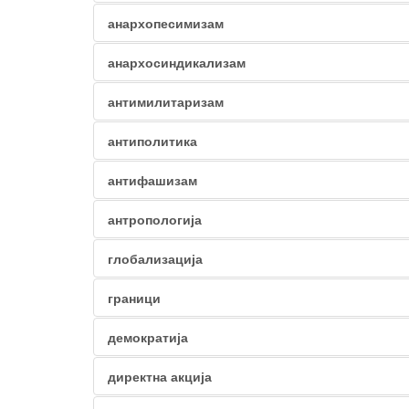
анархопесимизам
анархосиндикализам
антимилитаризам
антиполитика
антифашизам
антропологија
глобализација
граници
демократија
директна акција