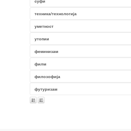
суфи
техника/технологија
уметност
утопии
феминизам
филм
филозофија
футуризам