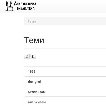
Теми
Теми
1968
riot-grrrl
активизам
анархизам