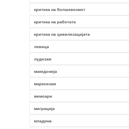
критика на болшевизмот
критика на работата
критика на цивилизацијата
левица
лудизам
македонија
марксизам
мемоари
миграција
младина