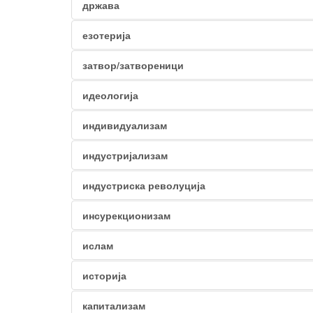
држава
езотерија
затвор/затвореници
идеологија
индивидуализам
индустријализам
индустриска револуција
инсурекционизам
ислам
историја
капитализам