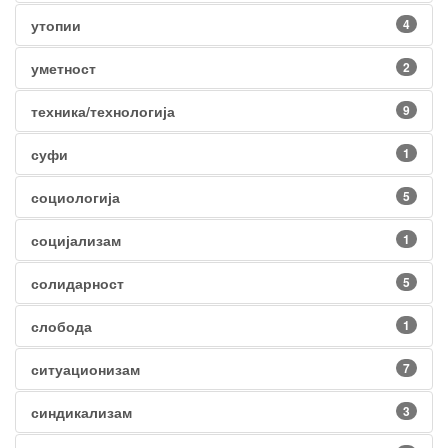
утопии
4
уметност
2
техника/технологија
9
суфи
1
социологија
5
социјализам
1
солидарност
5
слобода
1
ситуационизам
7
синдикализам
3