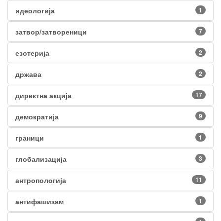
идеологија
1
затвор/затвореници
7
езотерија
2
држава
2
директна акција
17
демократија
9
граници
1
глобализација
3
антропологија
11
антифашизам
1