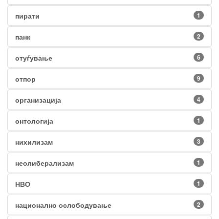
пирати
1
панк
2
отуѓување
6
отпор
9
организација
4
онтологија
1
нихилизам
3
неолиберализам
1
НВО
1
национално ослободување
2