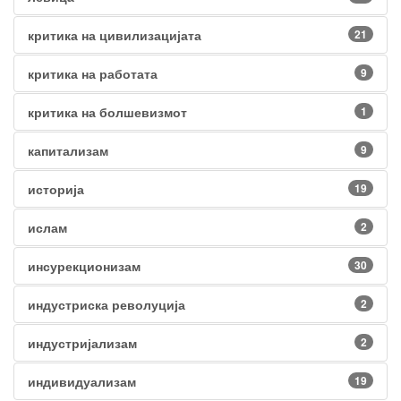
критика на цивилизацијата
21
критика на работата
9
критика на болшевизмот
1
капитализам
9
историја
19
ислам
2
инсурекционизам
30
индустриска револуција
2
индустријализам
2
индивидуализам
19