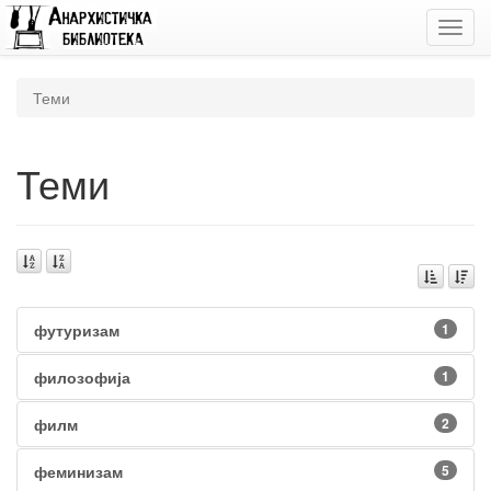
Toggl
navig
Теми
Теми
футуризам
1
филозофија
1
филм
2
феминизам
5