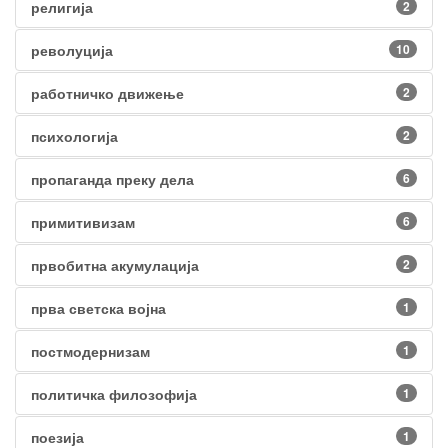
религија
2
револуција
10
работничко движење
2
психологија
2
пропаганда преку дела
6
примитивизам
6
првобитна акумулација
2
прва светска војна
1
постмодернизам
1
политичка филозофија
1
поезија
1