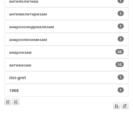
антиполитика
1
антимилитаризам
1
анархосиндикализам
1
анархопесимизам
1
анархизам
48
активизам
10
riot-grrrl
1
1968
1