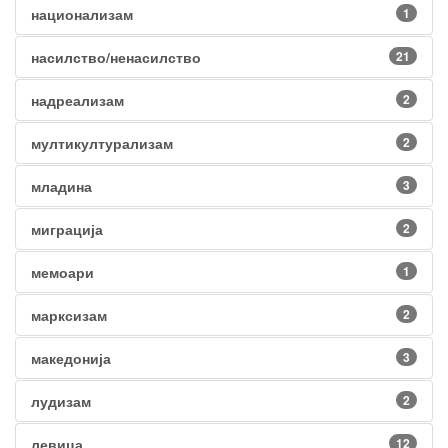
национализам
1
насилство/ненасилство
21
надреализам
2
мултикултурализам
2
младина
3
миграција
2
мемоари
1
марксизам
2
македонија
3
лудизам
2
левица
12